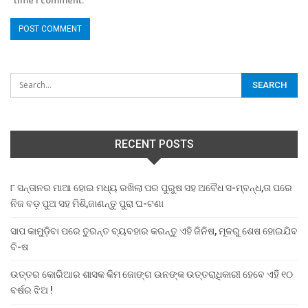
time I comment.
RECENT POSTS
୮ ସନ୍ତାନର ମାଆ ହୋଇ ମଧ୍ୟ ରଖିଲା ପର ପୁରୁଷ ସହ ଅବୈଧ ସ-ମ୍ବନ୍ଧ,ତା ପରେ
ନିଜ ବଡ଼ ପୁଅ ସହ ମିଶି,ଜାଣନ୍ତୁ ପୁରା ଘ-ଟଣା
ସାପ କାମୁଡ଼ିବା ପରେ ତୁରନ୍ତ ବ୍ୟବହାର କରନ୍ତୁ ଏହି ଜିନିଷ, ମୂଳରୁ ଶେଷ ହୋଇଯିବ
ବି-ଷ
ଉତ୍ତର କୋରିଆର ଶାସକ କିମ ଜୋଙ୍ଗ ଉନଙ୍କ ଉତ୍ତରାଧିକାରୀ ହେବେ ଏହି ୧୦
ବର୍ଷର ଝିଅ !