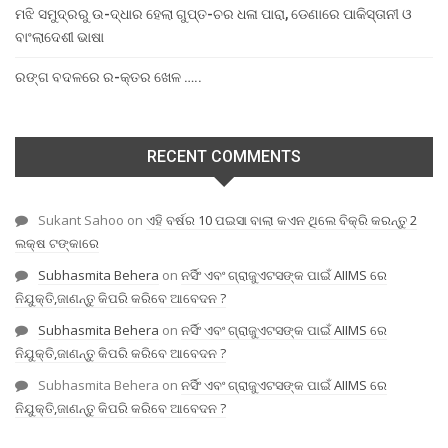
ମଝି ସମୁଦ୍ରରୁ ଉ-ଦ୍ଧାର ହେଲା ଗୁପ୍ତ-ଚର ଧଳା ପାରା, ଡେଣାରେ ପାକିସ୍ତାନୀ ଓ
ବାଂଲାଦେଶୀ ଭାଷା
ରଙ୍ଗ ବଦଳରେ ର-କ୍ତର ଖେଳ …..
RECENT COMMENTS
Sukant Sahoo
on
ଏହି ବର୍ଷର 10 ପଇସା ବାଲା କଏନ ଥିଲେ ବିକ୍ରି କରନ୍ତୁ 2
ଲକ୍ଷ ଟଙ୍କାରେ
Subhasmita Behera
on
ନର୍ସିଂ ଏବଂ ଗ୍ରାଜୁଏଟସଙ୍କ ପାଇଁ AIIMS ରେ
ନିଯୁକ୍ତି,ଜାଣନ୍ତୁ କିପରି କରିବେ ଆବେଦନ ?
Subhasmita Behera
on
ନର୍ସିଂ ଏବଂ ଗ୍ରାଜୁଏଟସଙ୍କ ପାଇଁ AIIMS ରେ
ନିଯୁକ୍ତି,ଜାଣନ୍ତୁ କିପରି କରିବେ ଆବେଦନ ?
Subhasmita Behera
on
ନର୍ସିଂ ଏବଂ ଗ୍ରାଜୁଏଟସଙ୍କ ପାଇଁ AIIMS ରେ
ନିଯୁକ୍ତି,ଜାଣନ୍ତୁ କିପରି କରିବେ ଆବେଦନ ?