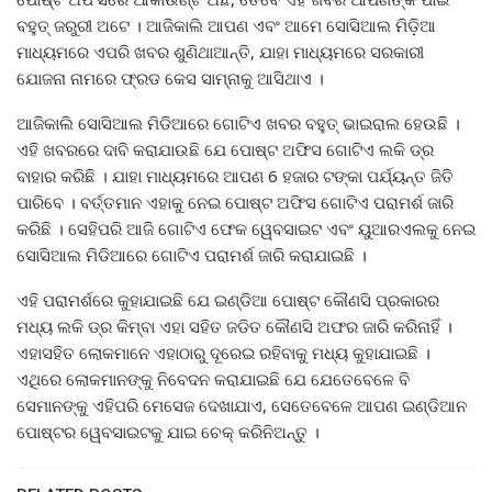
ବହୁତ୍ ଜରୁରୀ ଅଟେ । ଆଜିକାଲି ଆପଣ ଏବଂ ଆମେ ସୋସିଆଲ ମିଡ଼ିଆ
ମାଧ୍ୟମରେ ଏପରି ଖବର ଶୁଣିଥାଆନ୍ତି, ଯାହା ମାଧ୍ୟମରେ ସରକାରୀ
ଯୋଜନା ନାମରେ ଫ୍ରଡ କେସ ସାମ୍ନାକୁ ଆସିଥାଏ ।
ଆଜିକାଲି ସୋସିଆଲ ମିଡିଆରେ ଗୋଟିଏ ଖବର ବହୁତ୍ ଭାଇରାଲ ହେଉଛି ।
ଏହି ଖବରରେ ଦାବି କରାଯାଉଛି ଯେ ପୋଷ୍ଟ ଅଫିସ ଗୋଟିଏ ଲକି ଡ୍ର
ବାହାର କରିଛି । ଯାହା ମାଧ୍ୟମରେ ଆପଣ 6 ହଜାର ଟଙ୍କା ପର୍ଯ୍ୟନ୍ତ ଜିତି
ପାରିବେ । ବର୍ତ୍ତମାନ ଏହାକୁ ନେଇ ପୋଷ୍ଟ ଅଫିସ ଗୋଟିଏ ପରାମର୍ଶ ଜାରି
କରିଛି । ସେହିପରି ଆଜି ଗୋଟିଏ ଫେକ ୱେବସାଇଟ ଏବଂ ୟୁଆରଏଲକୁ ନେଇ
ସୋସିଆଲ ମିଡିଆରେ ଗୋଟିଏ ପରାମର୍ଶ ଜାରି କରାଯାଇଛି ।
ଏହି ପରାମର୍ଶରେ କୁହାଯାଇଛି ଯେ ଇଣ୍ଡିଆ ପୋଷ୍ଟ କୌଣସି ପ୍ରକାରର
ମଧ୍ୟ ଲକି ଡ୍ର କିମ୍ବା ଏହା ସହିତ ଜଡିତ କୌଣସି ଅଫର ଜାରି କରିନାହିଁ ।
ଏହାସହିତ ଲୋକମାନେ ଏହାଠାରୁ ଦୂରେଇ ରହିବାକୁ ମଧ୍ୟ କୁହାଯାଇଛି ।
ଏଥିରେ ଲୋକମାନଙ୍କୁ ନିବେଦନ କରାଯାଇଛି ଯେ ଯେତେବେଳେ ବି
ସେମାନଙ୍କୁ ଏହିପରି ମେସେଜ ଦେଖାଯାଏ, ସେତେବେଳେ ଆପଣ ଇଣ୍ଡିଆନ
ପୋଷ୍ଟର ୱେବସାଇଟକୁ ଯାଇ ଚେକ୍ କରିନିଅନ୍ତୁ ।