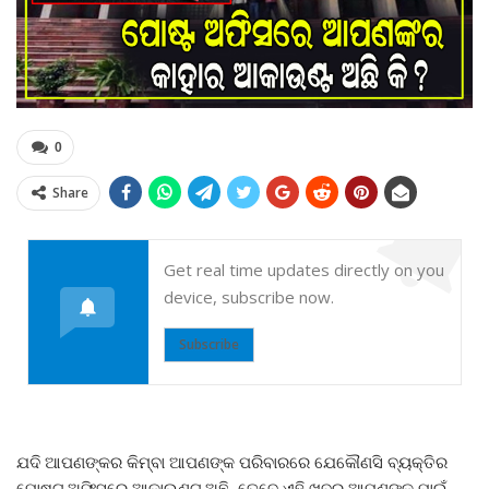
0
Share
Get real time updates directly on you
device, subscribe now.
Subscribe
ଯଦି ଆପଣଙ୍କର କିମ୍ବା ଆପଣଙ୍କ ପରିବାରରେ ଯେକୌଣସି ବ୍ୟକ୍ତିର
ପୋଷ୍ଟ ଅଫିସରେ ଆକାଉଣ୍ଟ ଅଛି, ତେବେ ଏହି ଖବର ଆପଣଙ୍କ ପାଇଁ