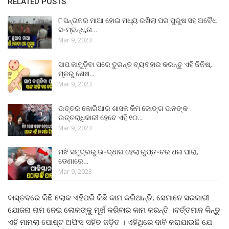
RELATED POSTS
୮ ସନ୍ତାନର ମାଆ ହୋଇ ମଧ୍ୟ ରଖିଲା ପର ପୁରୁଷ ସହ ଅବୈଧ
ସ-ମ୍ବନ୍ଧ,ତା…
Mar 9, 2023
ସାପ କାମୁଡ଼ିବା ପରେ ତୁରନ୍ତ ବ୍ୟବହାର କରନ୍ତୁ ଏହି ଜିନିଷ,
ମୂଳରୁ ଶେଷ…
Mar 9, 2023
ଉତ୍ତର କୋରିଆର ଶାସକ କିମ ଜୋଙ୍ଗ ଉନଙ୍କ
ଉତ୍ତରାଧିକାରୀ ହେବେ ଏହି ୧୦…
Mar 9, 2023
ମଝି ସମୁଦ୍ରରୁ ଉ-ଦ୍ଧାର ହେଲା ଗୁପ୍ତ-ଚର ଧଳା ପାରା,
ଡେଣାରେ…
Mar 9, 2023
ବାସ୍ତବରେ କିଛି ଲୋକ ଏହିପରି କିଛି କାମ କରିଥାନ୍ତି, ସେମାନେ ସରକାରୀ
ଯୋଜନା ନାମ ନେଇ ଲୋକଙ୍କୁ ମୂର୍ଖ କରିବାର କାମ କରନ୍ତି ।ବର୍ତ୍ତମାନ କିନ୍ତୁ
ଏହି ମାମଲା ପୋଷ୍ଟ ଅଫିସ ସହିତ ଜଡ଼ିତ । ଏହିଥିରେ ଦାବି କରାଯାଉଛି ଯେ