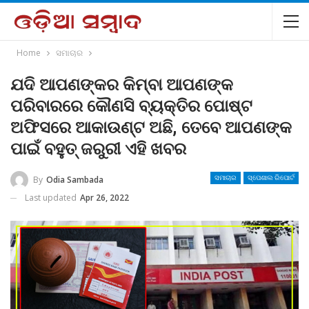
Home
ସମାଚାର
ଯଦି ଆପଣଙ୍କର କିମ୍ବା ଆପଣଙ୍କ
ପରିବାରରେ କୌଣସି ବ୍ୟକ୍ତିର ପୋଷ୍ଟ
ଅଫିସରେ ଆକାଉଣ୍ଟ ଅଛି, ତେବେ ଆପଣଙ୍କ
ପାଇଁ ବହୁତ୍ ଜରୁରୀ ଏହି ଖବର
By
Odia Sambada
ସମାଚାର
ସ୍ପେଶାଲ ରିପୋର୍ଟ
Last updated
Apr 26, 2022