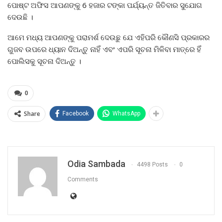
ପୋଷ୍ଟ ଅଫିସ ଆପଣଙ୍କୁ 6 ହଜାର ଟଙ୍କା ପର୍ଯ୍ୟନ୍ତ ଜିତିବାର ସୁଯୋଗ
ଦେଉଛି ।
ଆମେ ମଧ୍ୟ ଆପଣଙ୍କୁ ପରାମର୍ଶ ଦେଉଛୁ ଯେ ଏହିପରି କୌଣସି ପ୍ରକାରର
ଗୁଜବ ଉପରେ ଧ୍ୟାନ ଦିଅନ୍ତୁ ନାହିଁ ଏବଂ ଏପରି ସୂଚନା ମିଳିବା ମାତ୍ରେ ହିଁ
ପୋଲିସକୁ ସୂଚନା ଦିଅନ୍ତୁ ।
0
Share
Facebook
WhatsApp
Odia Sambada
4498 Posts
0
Comments