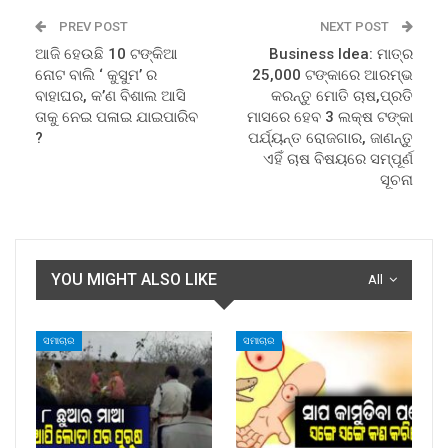
PREV POST
NEXT POST
ଆଜି ହେଉଛି 10 ଟଙ୍କିଆ
Business Idea: ମାତ୍ର
ନୋଟ ବାଲି ‘ କୁସୁମ’ ର
25,000 ଟଙ୍କାରେ ଆରମ୍ଭ
ବାହାଘର, କ’ଣ ବିଶାଲ ଆସି
କରନ୍ତୁ ମୋତି ଚାଷ,ପ୍ରତି
ତାକୁ ନେଇ ପଳାଇ ଯାଇପାରିବ
ମାସରେ ହେବ 3 ଲକ୍ଷ ଟଙ୍କା
?
ପର୍ଯ୍ୟନ୍ତ ରୋଜଗାର, ଜାଣନ୍ତୁ
ଏହିଁ ଚାଷ ବିଷୟରେ ସମ୍ପୂର୍ଣ
ସୂଚନା
YOU MIGHT ALSO LIKE
All
ସମାଚାର
ସମାଚାର