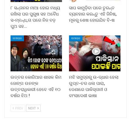
୮ ସନ୍ତାନର ମାଆ ହୋଇ ମଧ୍ୟ
ସାପ କାମୁଡ଼ିବା ପରେ ତୁରନ୍ତ
ରଖିଲା ପର ପୁରୁଷ ସହ ଅବୈଧ
ବ୍ୟବହାର କରନ୍ତୁ ଏହି ଜିନିଷ,
ସ-ମ୍ବନ୍ଧ,ତା ପରେ ନିଜ ବଡ଼
ମୂଳରୁ ଶେଷ ହୋଇଯିବ ବି-ଷ
ପୁଅ ସହ…
ସମାଚାର
ସମାଚାର
ଉତ୍ତର କୋରିଆର ଶାସକ କିମ
ମଝି ସମୁଦ୍ରରୁ ଉ-ଦ୍ଧାର ହେଲା
ଜୋଙ୍ଗ ଉନଙ୍କ
ଗୁପ୍ତ-ଚର ଧଳା ପାରା,
ଉତ୍ତରାଧିକାରୀ ହେବେ ଏହି ୧୦
ଡେଣାରେ ପାକିସ୍ତାନୀ ଓ
ବର୍ଷର ଝିଅ !
ବାଂଲାଦେଶୀ ଭାଷା
PREV
NEXT