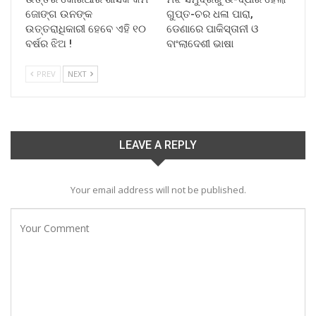
ଜୋଙ୍ଗ ଉନଙ୍କ
ଗୁପ୍ତ-ଚର ଧଳା ପାରା,
ଉତ୍ତରାଧିକାରୀ ହେବେ ଏହି ୧୦
ଡେଣାରେ ପାକିସ୍ତାନୀ ଓ
ବର୍ଷର ଝିଅ !
ବାଂଲାଦେଶୀ ଭାଷା
PREV
NEXT
LEAVE A REPLY
Your email address will not be published.