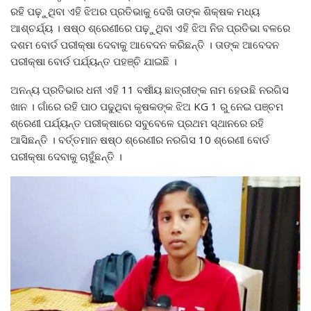
ରହି ପଢ଼ୁଥିବା ଏହି ଝିଅର ପ୍ରତିଭାକୁ ଦେଖି ତାଙ୍କ ଶିକ୍ଷକ ମଧ୍ୟ
ଆଶ୍ଚର୍ଯ୍ୟ । ଷଷ୍ଠ ଶ୍ରେଣୀରେ ପଢ଼ୁଥିବା ଏହି ଝିଅ ନିଜ ପ୍ରତିଭା ବଳରେ
ଦଶମ ବୋର୍ଡ ପରୀକ୍ଷା ଦେବାକୁ ଆବେଦନ କରିଛନ୍ତି । ତାଙ୍କ ଆବେଦନ
ପରୀକ୍ଷା ବୋର୍ଡ ପର୍ଯ୍ୟନ୍ତ ପହଞ୍ଚି ଯାଇଛି ।
ଅନନ୍ୟ ପ୍ରତିଭାର ଧନୀ ଏହି 11 ବର୍ଷୀୟ ଛାତ୍ରୀଙ୍କ ନାମ ହେଉଛି ନରଗିସ
ଖାନ । ଗାଁରେ ରହି ପାଠ ପଢୁଥିବା କୃଷକଙ୍କ ଝିଅ KG 1 ରୁ ନେଇ ପଞ୍ଚମ
ଶ୍ରେଣୀ ପର୍ଯ୍ୟନ୍ତ ପରୀକ୍ଷାରେ ସବୁବେଳେ ପ୍ରଥମ ସ୍ଥାନରେ ରହି
ଆସିଛନ୍ତି । ବର୍ତ୍ତମାନ ଷଷ୍ଠ ଶ୍ରେଣୀର ନରଗିସ 10 ଶ୍ରେଣୀ ବୋର୍ଡ
ପରୀକ୍ଷା ଦେବାକୁ ଚାହୁଁଛନ୍ତି ।