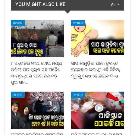
YOU MIGHT ALSO LIKE
All
ସମାଚାର
ସମାଚାର
୮ ସନ୍ତାନର ମାଆ ହୋଇ ମଧ୍ୟ
ସାପ କାମୁଡ଼ିବା ପରେ ତୁରନ୍ତ
ରଖିଲା ପର ପୁରୁଷ ସହ ଅବୈଧ
ବ୍ୟବହାର କରନ୍ତୁ ଏହି ଜିନିଷ,
ସ-ମ୍ବନ୍ଧ,ତା ପରେ ନିଜ ବଡ଼
ମୂଳରୁ ଶେଷ ହୋଇଯିବ ବି-ଷ
ପୁଅ ସହ…
ସମାଚାର
ସମାଚାର
ଉତ୍ତର କୋରିଆର ଶାସକ କିମ
ମଝି ସମୁଦ୍ରରୁ ଉ-ଦ୍ଧାର ହେଲା