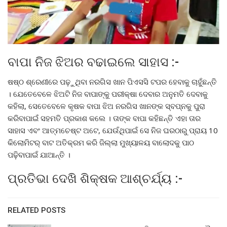
ବାପା ନିଜ ଝିଅର ବଢାଇଲେ ସାହାସ :-
ଷଷ୍ଠ ଶ୍ରେଣୀରେ ପଢ଼ୁଥିବା ନରଗିସ ଖାନ ପିଏସସି ଟପର ହେବାକୁ ଚାହୁଁଛନ୍ତି
। ଯେତେବେଳେ ଝିଅଟି ନିଜ ବାପାଙ୍କୁ ପରୀକ୍ଷା ଦେବାର ଅନୁମତି ଦେବାକୁ
କହିଲା, ସେତେବେଳେ କୃଷକ ବାପା ଝିଅ ନରଗିସ ଖାନଙ୍କ ସ୍ବପ୍ନକୁ ପୁରା
କରିବାପାଇଁ ସହମତି ପ୍ରକାଶ କଲେ । ତାଙ୍କ ବାପା କହିଛନ୍ତି ଏହା ତାର
ସାହାସ ଏବଂ ଆତ୍ମଚେଷ୍ଟ ଅଟେ, ଯେଉଁଥିପାଇଁ ସେ ନିଜ ଘରଠାରୁ ପ୍ରାୟ 10
କିଲୋମିଟର୍ ବାଟ ଅତିକ୍ରମ କରି ଜିଲ୍ଲା ମୁଖ୍ୟାଳୟ ବାଲୋଦକୁ ପାଠ
ପଢ଼ିବାପାଇଁ ଯାଆନ୍ତି ।
ପ୍ରତିଭା ଦେଖି ଶିକ୍ଷକ ଆଶ୍ଚର୍ଯ୍ୟ :-
RELATED POSTS