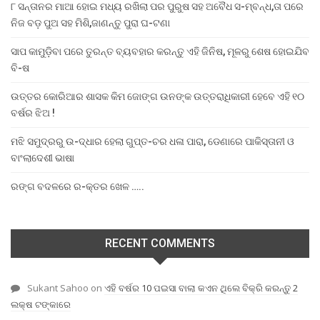
୮ ସନ୍ତାନର ମାଆ ହୋଇ ମଧ୍ୟ ରଖିଲା ପର ପୁରୁଷ ସହ ଅବୈଧ ସ-ମ୍ବନ୍ଧ,ତା ପରେ
ନିଜ ବଡ଼ ପୁଅ ସହ ମିଶି,ଜାଣନ୍ତୁ ପୁରା ଘ-ଟଣା
ସାପ କାମୁଡ଼ିବା ପରେ ତୁରନ୍ତ ବ୍ୟବହାର କରନ୍ତୁ ଏହି ଜିନିଷ, ମୂଳରୁ ଶେଷ ହୋଇଯିବ
ବି-ଷ
ଉତ୍ତର କୋରିଆର ଶାସକ କିମ ଜୋଙ୍ଗ ଉନଙ୍କ ଉତ୍ତରାଧିକାରୀ ହେବେ ଏହି ୧୦
ବର୍ଷର ଝିଅ !
ମଝି ସମୁଦ୍ରରୁ ଉ-ଦ୍ଧାର ହେଲା ଗୁପ୍ତ-ଚର ଧଳା ପାରା, ଡେଣାରେ ପାକିସ୍ତାନୀ ଓ
ବାଂଲାଦେଶୀ ଭାଷା
ରଙ୍ଗ ବଦଳରେ ର-କ୍ତର ଖେଳ …..
RECENT COMMENTS
Sukant Sahoo
on
ଏହି ବର୍ଷର 10 ପଇସା ବାଲା କଏନ ଥିଲେ ବିକ୍ରି କରନ୍ତୁ 2
ଲକ୍ଷ ଟଙ୍କାରେ