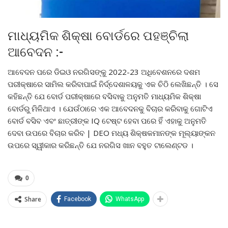
ମାଧ୍ୟମିକ ଶିକ୍ଷା ବୋର୍ଡରେ ପହଞ୍ଚିଲା
ଆବେଦନ :-
ଆବେଦନ ପରେ ଡିଇଓ ନରଗିସଙ୍କୁ 2022-23 ଅଧିବେଶନରେ ଦଶମ
ପରୀକ୍ଷାରେ ସାମିଲ କରିବାପାଇଁ ନିର୍ଦ୍ଦେଶାଳୟକୁ ଏକ ଚିଠି ଲେଖିଛନ୍ତି । ସେ
କହିଛନ୍ତି ଯେ ବୋର୍ଡ ପରୀକ୍ଷାରେ ବସିବାକୁ ଅନୁମତି ମାଧ୍ୟମିକ ଶିକ୍ଷା
ବୋର୍ଡରୁ ମିଳିଥାଏ । ଯେଉଁଠାରେ ଏକ ଆବେଦନକୁ ବିଚାର କରିବାକୁ ଗୋଟିଏ
ବୋର୍ଡ ବସିବ ଏବଂ ଛାତ୍ରୀଙ୍କ IQ ଟେଷ୍ଟ ହେବା ପରେ ହିଁ ଏହାକୁ ଅନୁମତି
ଦେବା ଉପରେ ବିଚାର କରିବ | DEO ମଧ୍ୟ ଶିକ୍ଷକମାନଙ୍କ ମୂଲ୍ୟାଙ୍କନ
ଉପରେ ସ୍ୱୀକାର କରିଛନ୍ତି ଯେ ନରଗିସ ଖାନ ବହୁତ ଟାଲେଣ୍ଟଡ ।
0
Share
Facebook
WhatsApp