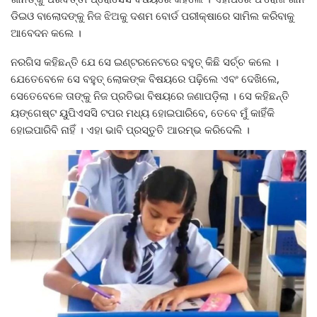
ଡିଇଓ ବାଲୋଦଙ୍କୁ ନିଜ ଝିଅକୁ ଦଶମ ବୋର୍ଡ ପରୀକ୍ଷାରେ ସାମିଲ କରିବାକୁ
ଆବେଦନ କଲେ ।
ନରଗିସ କହିଛନ୍ତି ଯେ ସେ ଇଣ୍ଟରନେଟରେ ବହୁତ୍ କିଛି ସର୍ଚ୍ଚ କଲେ ।
ଯେତେବେଳେ ସେ ବହୁତ୍ ଲୋକଙ୍କ ବିଷୟରେ ପଢ଼ିଲେ ଏବଂ ଦେଖିଲେ,
ସେତେବେଳେ ତାଙ୍କୁ ନିଜ ପ୍ରତିଭା ବିଷୟରେ ଜଣାପଡ଼ିଲା । ସେ କହିଛନ୍ତି
ୟଙ୍ଗେଷ୍ଟ ୟୁପିଏସସି ଟପର ମଧ୍ୟ ହୋଇପାରିବେ, ତେବେ ମୁଁ କାହିଁକି
ହୋଇପାରିବି ନାହିଁ । ଏହା ଭାବି ପ୍ରସ୍ତୁତି ଆରମ୍ଭ କରିଦେଲି ।