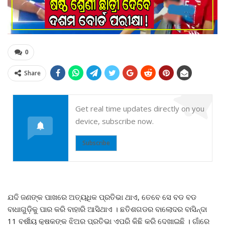
0
Share
Get real time updates directly on you
device, subscribe now.
Subscribe
ଯଦି ଜଣଙ୍କ ପାଖରେ ଅତ୍ୟଧିକ ପ୍ରତିଭା ଥାଏ, ତେବେ ସେ ବଡ ବଡ
ବାଧାଗୁଡ଼ିକୁ ପାର କରି ବାହାରି ଆସିଥାଏ । ଛତିଶଗଡର ବାଲୋଦର ବାସିନ୍ଦା
11 ବର୍ଷୀୟ କୃଷକଙ୍କ ଝିଅର ପ୍ରତିଭା ଏପରି କିଛି କରି ଦେଖାଇଛି । ଗାଁରେ