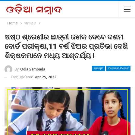
Home
ସମାଚାର
ଷଷ୍ଠ ଶ୍ରେଣୀର ଛାତ୍ରୀ ଜଣକ ଦେବେ ଦଶମ
ବୋର୍ଡ ପରୀକ୍ଷା,11 ବର୍ଷ ଝିଅର ପ୍ରତିଭା ଦେଖି
ଶିକ୍ଷକମାନେ ମଧ୍ୟ ଆଶ୍ଚର୍ଯ୍ୟ !
By
Odia Sambada
ସମାଚାର
ସ୍ପେଶାଲ ରିପୋର୍ଟ
Last updated
Apr 25, 2022