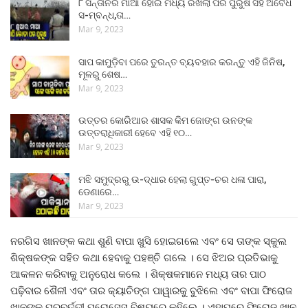
୮ ସନ୍ତାନର ମାଆ ହୋଇ ମଧ୍ୟ ରଖିଲା ପର ପୁରୁଷ ସହ ଅବୈଧ
ସ-ମ୍ବନ୍ଧ,ତା…
Mar 9, 2023
ସାପ କାମୁଡ଼ିବା ପରେ ତୁରନ୍ତ ବ୍ୟବହାର କରନ୍ତୁ ଏହି ଜିନିଷ,
ମୂଳରୁ ଶେଷ…
Mar 9, 2023
ଉତ୍ତର କୋରିଆର ଶାସକ କିମ ଜୋଙ୍ଗ ଉନଙ୍କ
ଉତ୍ତରାଧିକାରୀ ହେବେ ଏହି ୧୦…
Mar 9, 2023
ମଝି ସମୁଦ୍ରରୁ ଉ-ଦ୍ଧାର ହେଲା ଗୁପ୍ତ-ଚର ଧଳା ପାରା,
ଡେଣାରେ…
Mar 9, 2023
ନରଗିସ ଖାନଙ୍କ କଥା ଶୁଣି ବାପା ଖୁସି ହୋଇଗଲେ ଏବଂ ସେ ତାଙ୍କ ସ୍କୁଲ
ଶିକ୍ଷକଙ୍କ ସହିତ କଥା ହେବାକୁ ପହଞ୍ଚି ଗଲେ । ସେ ଝିଅର ପ୍ରତିଭାକୁ
ଆକଳନ କରିବାକୁ ଅନୁରୋଧ କଲେ । ଶିକ୍ଷକମାନେ ମଧ୍ୟ ତାର ପାଠ
ପଢ଼ିବାର ଶୈଳୀ ଏବଂ ତାର କ୍ୟାଚିଙ୍ଗ ପାୱାରକୁ ବୁଝିଲେ ଏବଂ ବାପା ଫିରୋଜ
ଖାନଙ୍କୁ ପରବର୍ତ୍ତୀ ପ୍ରୋସେସ ବିଷୟରେ କହିଲେ । ଏହାପରେ ଫିରୋଜ ଖାନ