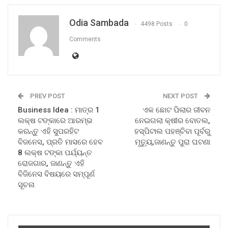
Odia Sambada
4498 Posts
0
Comments
PREV POST
NEXT POST
Business Idea : ମାତ୍ର 1
ଏକ ଛୋଟ ପିଲାର ଜୀବନ
ଲକ୍ଷ ଟଙ୍କାରେ ଆରମ୍ଭ
ନେଇଗଲା କ୍ଷୀର ବୋତଲ,
କରନ୍ତୁ ଏହି ସୁପରହିଟ
ହସ୍ପିଟାଲ ପହଞ୍ଚିବା ପୂର୍ବରୁ
ବିଜନେସ, ପ୍ରତି ମାସରେ ହେବ
ମୃତ୍ୟୁ,ଜାଣନ୍ତୁ ପୁରା ଘଟଣା
8 ଲକ୍ଷ ଟଙ୍କା ପର୍ଯ୍ୟନ୍ତ
ରୋଜଗାର, ଜାଣନ୍ତୁ ଏହି
ବିଜିନେସ ବିଷୟରେ ସମ୍ପୂର୍ଣ
ସୂଚନା