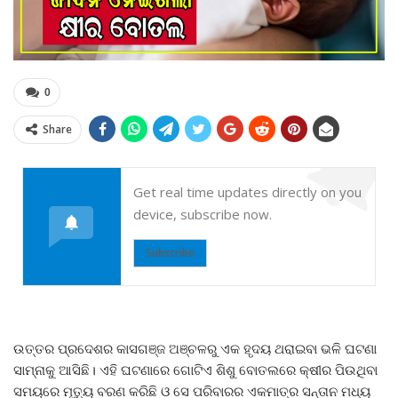
0
Share
Get real time updates directly on you
device, subscribe now.
Subscribe
ଉତ୍ତର ପ୍ରଦେଶର କାସଗଞ୍ଜ ଅଞ୍ଚଳରୁ ଏକ ହୃଦୟ ଥରାଇବା ଭଳି ଘଟଣା
ସାମ୍ନାକୁ ଆସିଛି। ଏହି ଘଟଣାରେ ଗୋଟିଏ ଶିଶୁ ବୋତଲରେ କ୍ଷୀର ପିଉଥିବା
ସମୟରେ ମୃତ୍ୟୁ ବରଣ କରିଛି ଓ ସେ ପରିବାରର ଏକମାତ୍ର ସନ୍ତାନ ମଧ୍ୟ