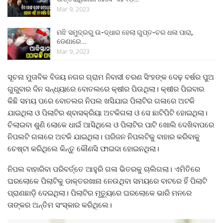
Mar 9, 2023
ମଝି ସମୁଦ୍ରରୁ ଉ-ଦ୍ଧାର ହେଲା ଗୁପ୍ତ-ଚର ଧଳା ପାରା,
ଡେଣାରେ…
Mar 9, 2023
ସୂଚନା ମୁତାବିକ ବିଜୟ ନଗର ଗ୍ରାମ ନିବାସୀ ଚରଣ ସିଂହଙ୍କ ଦେଢ଼ ବର୍ଷର ପୁଅ
ଗୁରୁବାର ଦିନ ସନ୍ଧ୍ୟାରେ ବୋତଲରେ କ୍ଷୀର ପିଉଥିଲା। କ୍ଷୀର ପିଇବାର
କିଛି ସମୟ ପରେ ବୋତଲର ନିପଲ ଖସିଯାଇ ପିଲାଟିର ଗଳାରେ ଅଟକି
ଯାଇଥିଲା ଓ ପିଲାଟିର ଶ୍ବାସକ୍ରିୟା ଅଟକିଗଲା ଓ ସେ ଛାଟିପିଟି ହୋଇଥିଲା।
ଚିଲାଇବା ଶୁଣି ଲୋକେ ଧାଇଁ ଆସିଥିଲେ ଓ ପିଲାଟିର ପାଟି ଖୋଲି ଦେଖିବାପରେ
ନିପଲଟି ଗଳାରେ ଅଟକି ଯାଇଥିଲା। ପରିଜନ ନିପଲଟିକୁ ବାହାର କରିବାକୁ
ଚେଷ୍ଟା କରିଥିଲେ କିନ୍ତୁ କୌଣସି ଫାଇଦା ହୋଇନଥିଲା।
ନିପଲ ବାହାରିବା ପରିବର୍ତ୍ତେ ଆହୁରି ଗଳା ଭିତରକୁ ଚାଲିଗଲା। ଏମିତିରେ
ଘରଲୋକେ ପିଲାଟିକୁ ଡାକ୍ତରଖାନା ନେଉଥିବା ସମୟରେ ବାଟରେ ହିଁ ପିଲାଟି
ପ୍ରାଣଛାଡ଼ି ଦେଇଥିଲା। ପିଲାଟିର ମୃତ୍ୟୁରେ ଘରଲୋକେ ଭାରି ମନରେ
ତାଙ୍କର ଅନ୍ତିମ ସଂସ୍କାର କରିଥିଲେ।