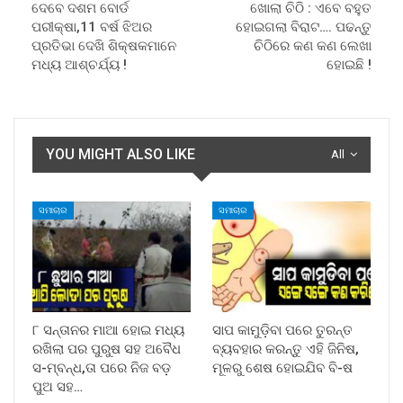
ଦେବେ ଦଶମ ବୋର୍ଡ
ଖୋଲା ଚିଠି : ଏବେ ବହୁତ
ପରୀକ୍ଷା,11 ବର୍ଷ ଝିଅର
ହୋଇଗଲା ବିରାଟ…. ପଢନ୍ତୁ
ପ୍ରତିଭା ଦେଖି ଶିକ୍ଷକମାନେ
ଚିଠିରେ କଣ କଣ ଲେଖା
ମଧ୍ୟ ଆଶ୍ଚର୍ଯ୍ୟ !
ହୋଇଛି !
YOU MIGHT ALSO LIKE
All
ସମାଚାର
ସମାଚାର
୮ ସନ୍ତାନର ମାଆ ହୋଇ ମଧ୍ୟ
ସାପ କାମୁଡ଼ିବା ପରେ ତୁରନ୍ତ
ରଖିଲା ପର ପୁରୁଷ ସହ ଅବୈଧ
ବ୍ୟବହାର କରନ୍ତୁ ଏହି ଜିନିଷ,
ସ-ମ୍ବନ୍ଧ,ତା ପରେ ନିଜ ବଡ଼
ମୂଳରୁ ଶେଷ ହୋଇଯିବ ବି-ଷ
ପୁଅ ସହ…