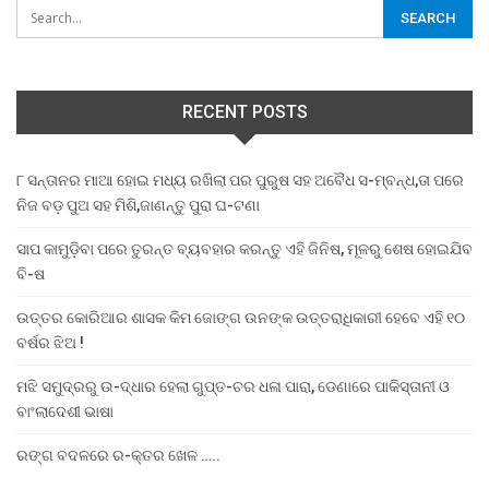
RECENT POSTS
୮ ସନ୍ତାନର ମାଆ ହୋଇ ମଧ୍ୟ ରଖିଲା ପର ପୁରୁଷ ସହ ଅବୈଧ ସ-ମ୍ବନ୍ଧ,ତା ପରେ
ନିଜ ବଡ଼ ପୁଅ ସହ ମିଶି,ଜାଣନ୍ତୁ ପୁରା ଘ-ଟଣା
ସାପ କାମୁଡ଼ିବା ପରେ ତୁରନ୍ତ ବ୍ୟବହାର କରନ୍ତୁ ଏହି ଜିନିଷ, ମୂଳରୁ ଶେଷ ହୋଇଯିବ
ବି-ଷ
ଉତ୍ତର କୋରିଆର ଶାସକ କିମ ଜୋଙ୍ଗ ଉନଙ୍କ ଉତ୍ତରାଧିକାରୀ ହେବେ ଏହି ୧୦
ବର୍ଷର ଝିଅ !
ମଝି ସମୁଦ୍ରରୁ ଉ-ଦ୍ଧାର ହେଲା ଗୁପ୍ତ-ଚର ଧଳା ପାରା, ଡେଣାରେ ପାକିସ୍ତାନୀ ଓ
ବାଂଲାଦେଶୀ ଭାଷା
ରଙ୍ଗ ବଦଳରେ ର-କ୍ତର ଖେଳ …..