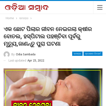
Home
ସମାଚାର
ଏକ ଛୋଟ ପିଲାର ଜୀବନ ନେଇଗଲା କ୍ଷୀର
ବୋତଲ, ହସ୍ପିଟାଲ ପହଞ୍ଚିବା ପୂର୍ବରୁ
ମୃତ୍ୟୁ,ଜାଣନ୍ତୁ ପୁରା ଘଟଣା
By
Odia Sambada
ସମାଚାର
ସ୍ପେଶାଲ ରିପୋର୍ଟ
Last updated
Apr 25, 2022