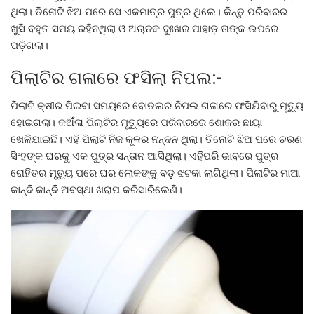
ଥିଲା। ତିନୋଟି ଝିଅ ପରେ ସେ ଏକମାତ୍ର ପୁତ୍ର ଥିଲେ। କିନ୍ତୁ ପରିବାରର
ଖୁସି ବହୁତ ସମୟ ରହିନଥିଲା ଓ ଅଚାନକ ଦୁଃଖର ପାହାଡ଼ ତାଙ୍କ ଉପରେ
ପଡ଼ିଗଲା।
ପିଲାଟିର ଗଳାରେ ଫସିଲା ନିପଲ:-
ପିଲାଟି କ୍ଷୀର ପିଇବା ସମୟରେ ବୋତଲର ନିପଲ ଗଳାରେ ଫସିଯିବାରୁ ମୃତ୍ୟୁ
ହୋଇଗଲା। କଅଁଳା ପିଲାଟିର ମୃତ୍ୟୁରେ ପରିବାରରେ ଶୋକର ଛାୟା
ଖେଳିଯାଇଛି। ଏହି ପିଲାଟି ନିଜ କୂଳର ନନ୍ଦନ ଥିଲା। ତିନୋଟି ଝିଅ ପରେ ଚରଣ
ସିଂହଙ୍କ ଘରକୁ ଏକ ପୁତ୍ର ସନ୍ତାନ ଆସିଥିଲା। ଏହିପରି ଭାବରେ ପୁତ୍ର
ରୋହିତର ମୃତ୍ୟୁ ପରେ ଘର ଲୋକଙ୍କୁ ବଡ଼ ଝଟକା ଲାଗିଥିଲା। ପିଲାଟିର ମାଆ
କାନ୍ଦି କାନ୍ଦି ଅବସ୍ଥା ଖରାପ କରିସାରିଲେଣି।