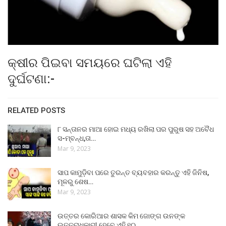
କ୍ଷୀର ପିଇବା ସମୟରେ ଘଟିଲା ଏହି
ଦୁର୍ଘଟଣା:-
RELATED POSTS
୮ ସନ୍ତାନର ମାଆ ହୋଇ ମଧ୍ୟ ରଖିଲା ପର ପୁରୁଷ ସହ ଅବୈଧ
ସ-ମ୍ବନ୍ଧ,ତା…
Mar 9, 2023
ସାପ କାମୁଡ଼ିବା ପରେ ତୁରନ୍ତ ବ୍ୟବହାର କରନ୍ତୁ ଏହି ଜିନିଷ,
ମୂଳରୁ ଶେଷ…
Mar 9, 2023
ଉତ୍ତର କୋରିଆର ଶାସକ କିମ ଜୋଙ୍ଗ ଉନଙ୍କ
ଉତ୍ତରାଧିକାରୀ ହେବେ ଏହି ୧୦…