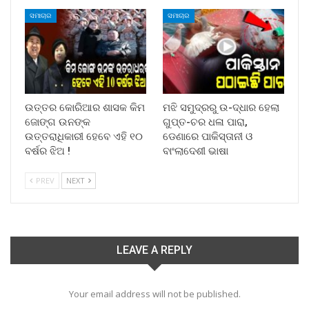
ସମାଚାର
ସମାଚାର
ଉତ୍ତର କୋରିଆର ଶାସକ କିମ
ମଝି ସମୁଦ୍ରରୁ ଉ-ଦ୍ଧାର ହେଲା
ଜୋଙ୍ଗ ଉନଙ୍କ
ଗୁପ୍ତ-ଚର ଧଳା ପାରା,
ଉତ୍ତରାଧିକାରୀ ହେବେ ଏହି ୧୦
ଡେଣାରେ ପାକିସ୍ତାନୀ ଓ
ବର୍ଷର ଝିଅ !
ବାଂଲାଦେଶୀ ଭାଷା
PREV
NEXT
LEAVE A REPLY
Your email address will not be published.