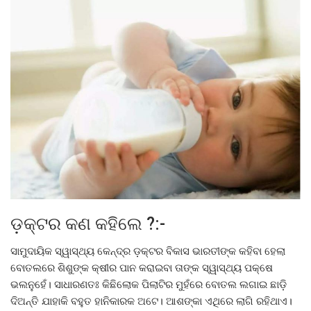
ଡ଼କ୍ଟର କଣ କହିଲେ ?:-
ସାମୁଦାୟିକ ସ୍ୱାସ୍ଥ୍ୟ କେନ୍ଦ୍ର ଡ଼କ୍ଟର ବିକାସ ଭାରତୀଙ୍କ କହିବା ହେଲା
ବୋତଲରେ ଶିଶୁଙ୍କ କ୍ଷୀର ପାନ କରାଇବା ତାଙ୍କ ସ୍ୱାସ୍ଥ୍ୟ ପକ୍ଷେ
ଭଲନୁହେଁ। ସାଧାରଣତଃ କିଛିଲୋକ ପିଲାଟିର ମୁହଁରେ ବୋତଲ ଲଗାଇ ଛାଡ଼ି
ଦିଅନ୍ତି ଯାହାକି ବହୁତ ହାନିକାରକ ଅଟେ। ଆଶଙ୍କା ଏଥିରେ ଲାଗି ରହିଥାଏ।