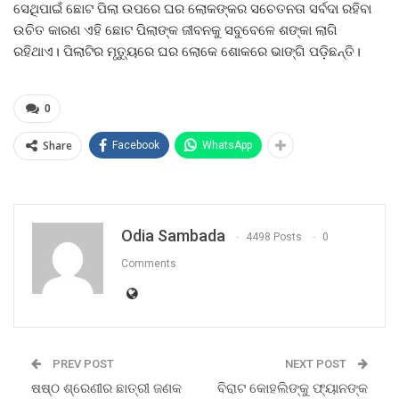
ସେଥିପାଇଁ ଛୋଟ ପିଲା ଉପରେ ଘର ଲୋକଙ୍କର ସଚେତନତା ସର୍ବଦା ରହିବା
ଉଚିତ କାରଣ ଏହି ଛୋଟ ପିଲାଙ୍କ ଜୀବନକୁ ସବୁବେଳେ ଶଙ୍କା ଲାଗି
ରହିଥାଏ। ପିଲାଟିର ମୃତ୍ୟୁରେ ଘର ଲୋକେ ଶୋକରେ ଭାଙ୍ଗି ପଡ଼ିଛନ୍ତି।
0
Share
Facebook
WhatsApp
Odia Sambada
4498 Posts
0
Comments
PREV POST
NEXT POST
ଷଷ୍ଠ ଶ୍ରେଣୀର ଛାତ୍ରୀ ଜଣକ
ବିରାଟ କୋହଲିଙ୍କୁ ଫ୍ୟାନଙ୍କ