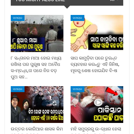
ସମାଚାର
ସମାଚାର
୮ ସନ୍ତାନର ମାଆ ହୋଇ ମଧ୍ୟ
ସାପ କାମୁଡ଼ିବା ପରେ ତୁରନ୍ତ
ରଖିଲା ପର ପୁରୁଷ ସହ ଅବୈଧ
ବ୍ୟବହାର କରନ୍ତୁ ଏହି ଜିନିଷ,
ସ-ମ୍ବନ୍ଧ,ତା ପରେ ନିଜ ବଡ଼
ମୂଳରୁ ଶେଷ ହୋଇଯିବ ବି-ଷ
ପୁଅ ସହ…
ସମାଚାର
ସମାଚାର
ଉତ୍ତର କୋରିଆର ଶାସକ କିମ
ମଝି ସମୁଦ୍ରରୁ ଉ-ଦ୍ଧାର ହେଲା