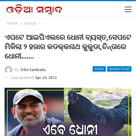
Home
ସମାଚାର
ଏପଟେ ଆଇପିଏଲରେ ଧୋନୀ ବ୍ୟସ୍ତ,ସେପଟେ
ମିଳିଲା ୨ ହଜାର କଡକ୍କନାଥ କୁକୁଡା,ଚିନ୍ତାରେ
ଧୋନୀ…….
By
Odia Sambada
ସମାଚାର
ସ୍ପେଶାଲ ରିପୋର୍ଟ
Last updated
Apr 24, 2022