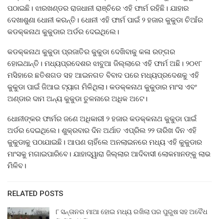
ପଠାଇଛି। ଝାରଖଣ୍ଡର ରାଜଧାନୀ ରାଞ୍ଚିରେ ଏହି ଫାର୍ମ ରହିଛି। ଯାହାର
ଦେଖାଶୁଣା ଧୋନୀ କରନ୍ତି। ଧୋନୀ ଏହି ଫାର୍ମ ପାଇଁ ୨ ହଜାର କୁକୁଡା ଚିଆଁର
କଡକ୍କନାଥ କୁକୁଡାର ଅର୍ଡର ଦେଇଥିଲେ।
କଡକ୍କନାଥ କୁକୁଡା ପ୍ରଜାତିର କୁକୁଡା ଦେଖିବାକୁ କଳା ରଙ୍ଗର
ହୋଇଥାନ୍ତି। ମଧ୍ୟପ୍ରଦେଶର ଝାବୁଆ ଜିଲ୍ଲାରେ ଏହି ଫାର୍ମ ଅଛି। ୨୦୧୮
ମସିହାରେ ଛତିଶଗଡ ସହ ଆଇନଗତ ବିବାଦ ପରେ ମଧ୍ୟପ୍ରଦେଶକୁ ଏହି
କୁକୁଡା ପାଇଁ ଜିଆଇ ଟ୍ୟାଗ ମିଳିଥିଲା। କଡକ୍କନାଥ କୁକୁଡାର ମାଂସ ଏବଂ
ଅଣ୍ଡାର ଦାମ ଅନ୍ୟ କୁକୁଡା ତୁଳନାରେ ଅଧିକ ଅଟେ।
ଧୋନୀଙ୍କର ଫାର୍ମର ଜଣେ ଅଧିକାରୀ ୨ ହଜାର କଡକ୍କନାଥ କୁକୁଡା ପାଇଁ
ଅର୍ଡର ଦେଇଥିଲେ। ଶୁକ୍ରବାର ଦିନ ଅର୍ଥାତ ଏପ୍ରିଲ ୨୨ ତାରିଖ ଦିନ ଏହି
କୁକୁଡାକୁ ପଠାଯାଇଛି। ଆପଣ ଚାହିଁଲେ ଅନଲାଇନରେ ମଧ୍ୟ ଏହି କୁକୁଡାର
ମାଂସକୁ ମଗାଇପାରିବେ। ଯାହାଦ୍ୱାରା ଜିଲ୍ଲାର ଆଦିବାସୀ ଲୋକମାନଙ୍କୁ ଲାଭ
ମିଳିବ।
RELATED POSTS
୮ ସନ୍ତାନର ମାଆ ହୋଇ ମଧ୍ୟ ରଖିଲା ପର ପୁରୁଷ ସହ ଅବୈଧ