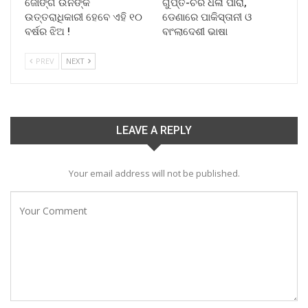
ଜୋଙ୍ଗ ଉନଙ୍କ
ଗୁପ୍ତ-ଚର ଧଳା ପାରା,
ଉତ୍ତରାଧିକାରୀ ହେବେ ଏହି ୧୦
ଡେଣାରେ ପାକିସ୍ତାନୀ ଓ
ବର୍ଷର ଝିଅ !
ବାଂଲାଦେଶୀ ଭାଷା
PREV
NEXT
LEAVE A REPLY
Your email address will not be published.