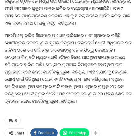
କୁକୁଡାକୁ ଭ୍ୟାକସିନ ମଧ୍ୟ ଦିଆଯାଇଛି। ଧୋନୀଙ୍କ ମ୍ୟାନେଜର କହିଛନ୍ତିକି,
ଫାର୍ମ ହାଉସରେ କୁକୁଡା ପାଳନ କରିବାର ବ୍ୟବସ୍ଥା ହୋଇସାରିଛି। ୨୦୧୯
ମସିହାରେ ମଧ୍ୟପ୍ରଦେଶ ସରକାର ଏହାକୁ ଅନଲାଇନରେ ଅର୍ଡର କରିବା ପାଇଁ
ଏକ କଡକ୍କନାଥ ଆପକୁ ଲଞ୍ଚ କରିଥିଲେ।
ଆଇପିଏଲ୍‌ ଚଳିତ ସିଜନରେ ପଏଣ୍ଟ ତାଲିକାରେ ୯ ନଂ ସ୍ଥାନରେ ରହିଛି
ଧୋନୀଙ୍କର ଦଳଚେନ୍ନାଇ ସୁପର କିଙ୍ଗସ। ଚଳିତବର୍ଷ ଧୋନୀ ଅଧିନାୟକ ପଦ
ଛାଡିବା ପରେ ସେ ରବିନ୍ଦ୍ର ଜାଡେଜାଙ୍କୁ ଏହି ଦାୟିତ୍ୱ ଦେଇଛନ୍ତି।
ଚେନ୍ନାଇ ଟିମ୍‌ ୭ଟି ମ୍ୟାଚ ଖେଳି ୨ଟିରେ ବିଜୟ ପାଇଥିବା ସମୟରେ ଅନ୍ୟ
୫ଟି ମ୍ୟାଚ ହାରିଯାଇଛି। ଚେନ୍ନାଇ ମୁମ୍ବାଇ ବିପକ୍ଷରେ ହେଉଥିବା ଗତ
ମ୍ୟାଚରେ ୧୫୬ ରନର ଟାର୍ଗେଟକୁ ପୂରଣ କରିଥିଲା। ଏହି ମ୍ୟାଚକୁ ଚେନ୍ନାଇ
ଧୋନୀ ପାଇଁ ଜିତିଥିଲା। ଧୋନୀ ୧୩ଟି ବଲରେ ୨୮ ରନ କରିଥିଲେ। ଏଥିରେ
ଗୋଟିଏ ଛକା ଥିବା ସମୟରେ ୩ଟି ଚଉକା ଥିଲା। ଏଥିରେ ରାୟୁଡୁ ୪୦ ରନ
କରିଥିଲେ। ଧୋନୀଙ୍କର ଫିନିସିଂ ସଟ ଫଳରେ ଚେନ୍ନାଇ ୨୦ ଓଭର ଖେଳି ୭ଟି
ଓ୍ଵିକେଟ ହରାଇ ଟାର୍ଗେଟକୁ ପୂରଣ କରିଥିଲା।
0
Share
Facebook
WhatsApp