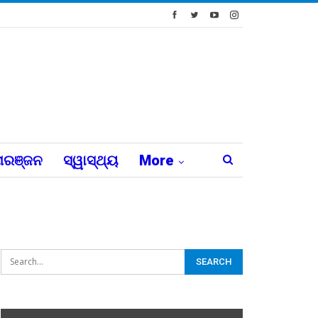
ରଞ୍ଜନ
ସ୍ୱାସ୍ଥ୍ୟ
More