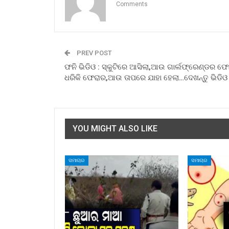
Comments
PREV POST
ଫନି ଭିଡିଓ : ସ୍କୁଟିରେ ଆସିଲା,ଆଉ ଗାର୍ଲଫ୍ରେଣ୍ଡର ଫ
ଧରିକି ଫେରାର,ଆଉ ତାପରେ ଯାହା ହେଲା…ଦେଖନ୍ତୁ ଭିଡିଓ
YOU MIGHT ALSO LIKE
ସମାଚାର
ସମାଚାର