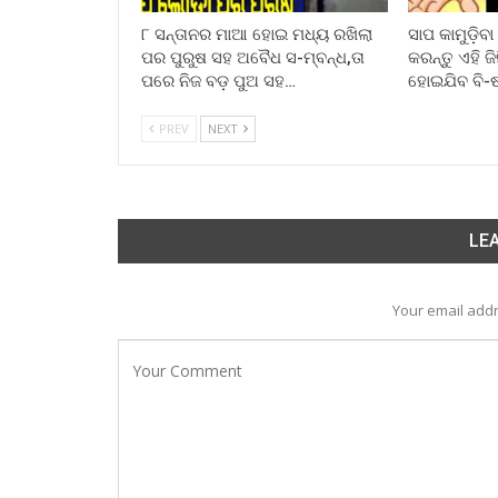
୮ ସନ୍ତାନର ମାଆ ହୋଇ ମଧ୍ୟ ରଖିଲା
ସାପ କାମୁଡ଼ିବ
ପର ପୁରୁଷ ସହ ଅବୈଧ ସ-ମ୍ବନ୍ଧ,ତା
କରନ୍ତୁ ଏହି ଜ
ପରେ ନିଜ ବଡ଼ ପୁଅ ସହ…
ହୋଇଯିବ ବି-
PREV
NEXT
LEA
Your email addr