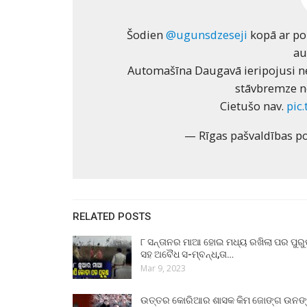
Šodien
@ugunsdzeseji
kopā ar pol
au
Automašīna Daugavā ieripojusi ne
stāvbremze no
Cietušo nav.
pic
— Rīgas pašvaldības po
RELATED POSTS
୮ ସନ୍ତାନର ମାଆ ହୋଇ ମଧ୍ୟ ରଖିଲା ପର ପୁର
ସହ ଅବୈଧ ସ-ମ୍ବନ୍ଧ,ତା…
Mar 9, 2023
ଉତ୍ତର କୋରିଆର ଶାସକ କିମ ଜୋଙ୍ଗ ଉନଙ