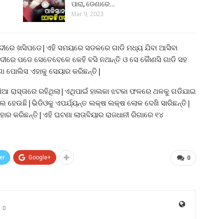
ପାରା, ଡେଣାରେ…
Mar 9, 2023
 ନଦୀରେ ଖସିପଡେ|ଏହି ସମୟରେ ସଡକରେ ଗାଡି ମଧ୍ୟ ଯିବା ଆସିବା
ରେ ପଡେ ସେତେବେଳେ କେହି ବସି ନଥାନ୍ତି ଓ ସେ କୈାଣସି ଗାଡି ସହ
ଗା ପୋଲିସ ଏହାକୁ ସେୟାର କରିଛନ୍ତି|
ଣିଆ ରାସ୍ତାରେ ରହିଥିଲା|ଏଥିପାଇଁ ହାଲକା ଝଟକା ଫଳରେ ଥଳକୁ ଗଡିଯାଇ
ହେଉଛି|ଭିଡିଓକୁ ଏପର୍ଯ୍ୟନ୍ତ ଲକ୍ଷ ଲକ୍ଷ ଲୋକ ଦେଖି ସାରିଛନ୍ତି|
ାହାର କରିଛନ୍ତି|ଏହି ଘଟଣା ଲାତାବିୟାର ରାଜଧାନୀ ରିଗାରେ ୧୪
er
Google+
0
0