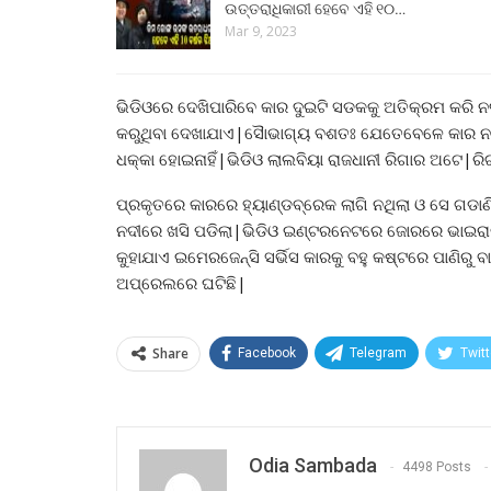
ଉତ୍ତରାଧିକାରୀ ହେବେ ଏହି ୧୦…
Mar 9, 2023
ଭିଡିଓରେ ଦେଖିପାରିବେ କାର ଦୁଇଟି ସଡକକୁ ଅତିକ୍ରମ କରି
କରୁଥିବା ଦେଖାଯାଏ|ସୈାଭାଗ୍ୟ ବଶତଃ ଯେତେବେଳେ କାର ନଦୀ
ଧକ୍କା ହୋଇନାହିଁ|ଭିଡିଓ ଲାଲବିୟା ରାଜଧାନୀ ରିଗାର ଅଟେ|ରି
ପ୍ରକୃତରେ କାରରେ ହ୍ୟାଣ୍ଡବ୍ରେକ ଲାଗି ନଥିଲା ଓ ସେ ଗଡା
ନଦୀରେ ଖସି ପଡିଲା|ଭିଡିଓ ଇଣ୍ଟରନେଟରେ ଜୋରରେ ଭାଇରାଲ 
କୁହାଯାଏ ଇମେରଜେନ୍ସି ସର୍ଭିସ କାରକୁ ବହୁ କଷ୍ଟରେ ପାଣିରୁ ବ
ଅପ୍ରେଲରେ ଘଟିଛି|
Share
Facebook
Telegram
Twitt
Odia Sambada
4498 Posts