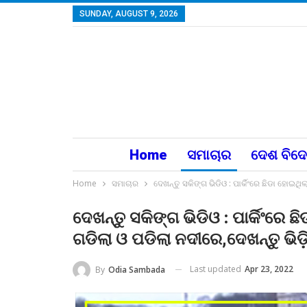
SUNDAY, AUGUST 9, 2026
Home
ସମାଚାର
ଦେଶ ବିଦ
Home
ସମାଚାର
ଦେଖନ୍ତୁ ସକିଙ୍ଗ ଭିଡିଓ : ପାର୍କିଂରେ ଛିଡା ହୋ
ଦେଖନ୍ତୁ ସକିଙ୍ଗ ଭିଡିଓ : ପାର୍କିଂ
ଗଡିଲା ଓ ପଡିଲା ନଦୀରେ,ଦେଖନ୍ତୁ ଭିଡ଼
Last updated
Apr 23, 2022
By
Odia Sambada