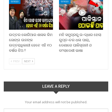
ସମାଚାର
ସମାଚାର
ଉତ୍ତର କୋରିଆର ଶାସକ କିମ
ମଝି ସମୁଦ୍ରରୁ ଉ-ଦ୍ଧାର ହେଲା
ଜୋଙ୍ଗ ଉନଙ୍କ
ଗୁପ୍ତ-ଚର ଧଳା ପାରା,
ଉତ୍ତରାଧିକାରୀ ହେବେ ଏହି ୧୦
ଡେଣାରେ ପାକିସ୍ତାନୀ ଓ
ବର୍ଷର ଝିଅ !
ବାଂଲାଦେଶୀ ଭାଷା
PREV
NEXT
LEAVE A REPLY
Your email address will not be published.