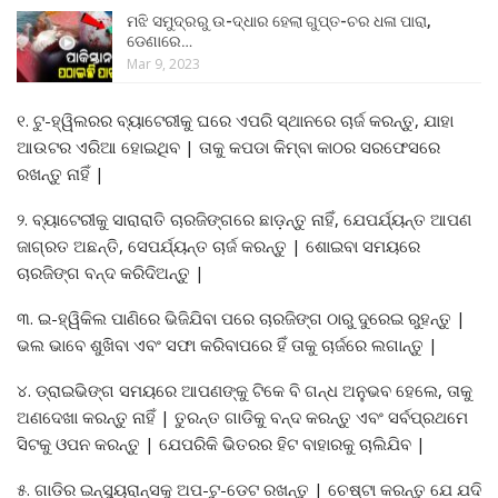
ମଝି ସମୁଦ୍ରରୁ ଉ-ଦ୍ଧାର ହେଲା ଗୁପ୍ତ-ଚର ଧଳା ପାରା,
ଡେଣାରେ…
Mar 9, 2023
୧. ଟୁ-ହ୍ୱିଲରର ବ୍ୟାଟେରୀକୁ ଘରେ ଏପରି ସ୍ଥାନରେ ଚାର୍ଜ କରନ୍ତୁ, ଯାହା
ଆଉଟର ଏରିଆ ହୋଇଥିବ | ତାକୁ କପଡା କିମ୍ବା କାଠର ସରଫେସରେ
ରଖନ୍ତୁ ନାହିଁ |
୨. ବ୍ୟାଟେରୀକୁ ସାରାରାତି ଚାରଜିଙ୍ଗରେ ଛାଡ଼ନ୍ତୁ ନାହିଁ, ଯେପର୍ଯ୍ୟନ୍ତ ଆପଣ
ଜାଗ୍ରତ ଅଛନ୍ତି, ସେପର୍ଯ୍ୟନ୍ତ ଚାର୍ଜ କରନ୍ତୁ | ଶୋଇବା ସମୟରେ
ଚାରଜିଙ୍ଗ ବନ୍ଦ କରିଦିଅନ୍ତୁ |
୩. ଇ-ହ୍ୱିକିଲ ପାଣିରେ ଭିଜିଯିବା ପରେ ଚାରଜିଙ୍ଗ ଠାରୁ ଦୁରେଇ ରୁହନ୍ତୁ |
ଭଲ ଭାବେ ଶୁଖିବା ଏବଂ ସଫା କରିବାପରେ ହିଁ ତାକୁ ଚାର୍ଜରେ ଲଗାନ୍ତୁ |
୪. ଡ୍ରାଇଭିଙ୍ଗ ସମୟରେ ଆପଣଙ୍କୁ ଟିକେ ବି ଗନ୍ଧ ଅନୁଭବ ହେଲେ, ତାକୁ
ଅଣଦେଖା କରନ୍ତୁ ନାହିଁ | ତୁରନ୍ତ ଗାଡିକୁ ବନ୍ଦ କରନ୍ତୁ ଏବଂ ସର୍ବପ୍ରଥମେ
ସିଟକୁ ଓପନ କରନ୍ତୁ | ଯେପରିକି ଭିତରର ହିଟ ବାହାରକୁ ଚାଲିଯିବ |
୫. ଗାଡିର ଇନ୍ସ୍ୟୁରାନ୍ସକୁ ଅପ-ଟୁ-ଡେଟ ରଖନ୍ତୁ | ଚେଷ୍ଟା କରନ୍ତୁ ଯେ ଯଦି