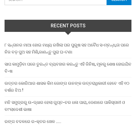
RECENT POSTS
୮ ସନ୍ତାନର ମାଆ ହୋଇ ମଧ୍ୟ ରଖିଲା ପର ପୁରୁଷ ସହ ଅବୈଧ ସ-ମ୍ବନ୍ଧ,ତା ପରେ
ନିଜ ବଡ଼ ପୁଅ ସହ ମିଶି,ଜାଣନ୍ତୁ ପୁରା ଘ-ଟଣା
ସାପ କାମୁଡ଼ିବା ପରେ ତୁରନ୍ତ ବ୍ୟବହାର କରନ୍ତୁ ଏହି ଜିନିଷ, ମୂଳରୁ ଶେଷ ହୋଇଯିବ
ବି-ଷ
ଉତ୍ତର କୋରିଆର ଶାସକ କିମ ଜୋଙ୍ଗ ଉନଙ୍କ ଉତ୍ତରାଧିକାରୀ ହେବେ ଏହି ୧୦
ବର୍ଷର ଝିଅ !
ମଝି ସମୁଦ୍ରରୁ ଉ-ଦ୍ଧାର ହେଲା ଗୁପ୍ତ-ଚର ଧଳା ପାରା, ଡେଣାରେ ପାକିସ୍ତାନୀ ଓ
ବାଂଲାଦେଶୀ ଭାଷା
ରଙ୍ଗ ବଦଳରେ ର-କ୍ତର ଖେଳ …..