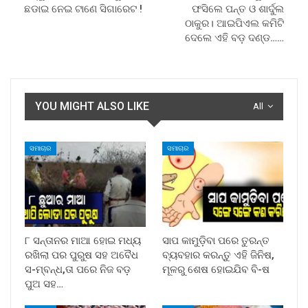
ଛଡାଇ ନେଇ ଟାଣେ ସିଗାରେଟ !
ଫସିଲେ ପନ୍ତ ଓ ଶାର୍ଦୁଲ
ଠାକୁର। ଆଇପିଏଲ କମିଟି
ଦେଲେ ଏହି ବଡ଼ ଦଣ୍ଡ……
YOU MIGHT ALSO LIKE
All
ସମାଚାର
ସମାଚାର
୮ ସନ୍ତାନର ମାଆ ହୋଇ ମଧ୍ୟ
ସାପ କାମୁଡ଼ିବା ପରେ ତୁରନ୍ତ
ରଖିଲା ପର ପୁରୁଷ ସହ ଅବୈଧ
ବ୍ୟବହାର କରନ୍ତୁ ଏହି ଜିନିଷ,
ସ-ମ୍ବନ୍ଧ,ତା ପରେ ନିଜ ବଡ଼
ମୂଳରୁ ଶେଷ ହୋଇଯିବ ବି-ଷ
ପୁଅ ସହ…