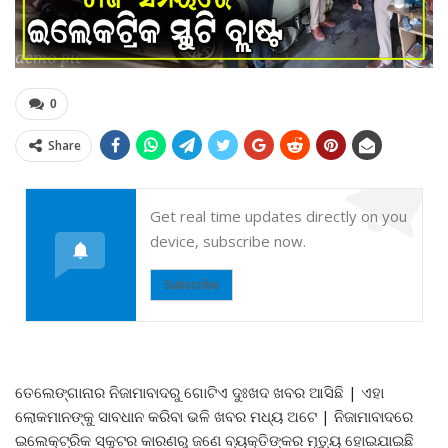
0
Share
Get real time updates directly on you
device, subscribe now.
Subscribe
ତେଲେଙ୍ଗାନାର ନିଜାମାବାଦରୁ ଗୋଟିଏ ଦୁଃଖଦ ଖବର ଆସିଛି | ଏହା
ଲୋକମାନଙ୍କୁ ସାବଧାନ କରିବା ଭଳି ଖବର ମଧ୍ୟ ଅଟେ | ନିଜାମାବାଦରେ
ଇଲେକ୍ଟ୍ରିକ ସ୍କୁଟର କାରଣରୁ ଜଣେ ବ୍ୟକ୍ତିଙ୍କର ମୃତ୍ୟୁ ହୋଇଯାଇଛି