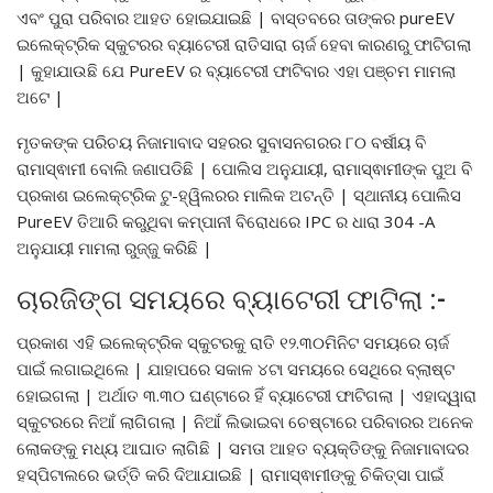
ଏବଂ ପୁରା ପରିବାର ଆହତ ହୋଇଯାଇଛି | ବାସ୍ତବରେ ତାଙ୍କର pureEV
ଇଲେକ୍ଟ୍ରିକ ସ୍କୁଟରର ବ୍ୟାଟେରୀ ରାତିସାରା ଚାର୍ଜ ହେବା କାରଣରୁ ଫାଟିଗଲା
| କୁହାଯାଉଛି ଯେ PureEV ର ବ୍ୟାଟେରୀ ଫାଟିବାର ଏହା ପଞ୍ଚମ ମାମଲା
ଅଟେ |
ମୃତକଙ୍କ ପରିଚୟ ନିଜାମାବାଦ ସହରର ସୁବାସନଗରର ୮୦ ବର୍ଷୀୟ ବି
ରାମାସ୍ଵାମୀ ବୋଲି ଜଣାପଡିଛି | ପୋଲିସ ଅନୁଯାୟୀ, ରାମାସ୍ଵାମୀଙ୍କ ପୁଅ ବି
ପ୍ରକାଶ ଇଲେକ୍ଟ୍ରିକ ଟୁ-ହ୍ୱିଲରର ମାଲିକ ଅଟନ୍ତି | ସ୍ଥାନୀୟ ପୋଲିସ
PureEV ତିଆରି କରୁଥିବା କମ୍ପାନୀ ବିରୋଧରେ IPC ର ଧାରା 304 -A
ଅନୁଯାୟୀ ମାମଲା ରୁଜ୍ଜୁ କରିଛି |
ଚାରଜିଙ୍ଗ ସମୟରେ ବ୍ୟାଟେରୀ ଫାଟିଲା :-
ପ୍ରକାଶ ଏହି ଇଲେକ୍ଟ୍ରିକ ସ୍କୁଟରକୁ ରାତି ୧୨.୩୦ମିନିଟ ସମୟରେ ଚାର୍ଜ
ପାଇଁ ଲଗାଇଥିଲେ | ଯାହାପରେ ସକାଳ ୪ଟା ସମୟରେ ସେଥିରେ ବ୍ଲାଷ୍ଟ
ହୋଇଗଲା | ଅର୍ଥାତ ୩.୩୦ ଘଣ୍ଟାରେ ହିଁ ବ୍ୟାଟେରୀ ଫାଟିଗଲା | ଏହାଦ୍ୱାରା
ସ୍କୁଟରରେ ନିଆଁ ଲାଗିଗଲା | ନିଆଁ ଲିଭାଇବା ଚେଷ୍ଟାରେ ପରିବାରର ଅନେକ
ଲୋକଙ୍କୁ ମଧ୍ୟ ଆଘାତ ଲାଗିଛି | ସମତା ଆହତ ବ୍ୟକ୍ତିଙ୍କୁ ନିଜାମାବାଦର
ହସ୍ପିଟାଲରେ ଭର୍ତ୍ତି କରି ଦିଆଯାଇଛି | ରାମାସ୍ଵାମୀଙ୍କୁ ଚିକିତ୍ସା ପାଇଁ