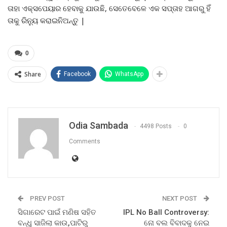
ତାହା ଏକ୍ସପେୟାର ହେବାକୁ ଯାଉଛି, ସେତେବେଳେ ଏକ ସପ୍ତାହ ଆଗରୁ ହିଁ
ତାକୁ ରିନ୍ୟୁ କରାଇନିଅନ୍ତୁ |
0
Share
Facebook
WhatsApp
Odia Sambada
4498 Posts
0
Comments
PREV POST
NEXT POST
ସିଗାରେଟ ପାଇଁ ମଣିଷ ସହିତ
IPL No Ball Controversy:
ବନ୍ଧୁ ସାଜିଲା କାଉ,ପାଟିରୁ
ନୋ ବଲ ବିବାଦକୁ ନେଇ