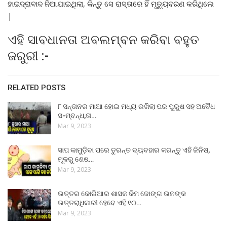
ହାଇଦ୍ରାବାଦ ନିଆଯାଇଥିଲା, କିନ୍ତୁ ସେ ରାସ୍ତାରେ ହିଁ ମୃତ୍ୟୁବରଣ କରିଥିଲେ
|
ଏହି ସାବଧାନତା ଅବଲମ୍ବନ କରିବା ବହୁତ
ଜରୁରୀ :-
RELATED POSTS
୮ ସନ୍ତାନର ମାଆ ହୋଇ ମଧ୍ୟ ରଖିଲା ପର ପୁରୁଷ ସହ ଅବୈଧ
ସ-ମ୍ବନ୍ଧ,ତା…
Mar 9, 2023
ସାପ କାମୁଡ଼ିବା ପରେ ତୁରନ୍ତ ବ୍ୟବହାର କରନ୍ତୁ ଏହି ଜିନିଷ,
ମୂଳରୁ ଶେଷ…
Mar 9, 2023
ଉତ୍ତର କୋରିଆର ଶାସକ କିମ ଜୋଙ୍ଗ ଉନଙ୍କ
ଉତ୍ତରାଧିକାରୀ ହେବେ ଏହି ୧୦…
Mar 9, 2023