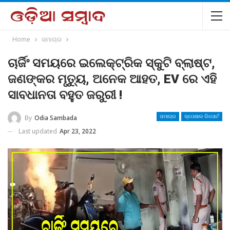
Home
ସମାଚାର
ଚାର୍ଜିଂ ସମୟରେ ଇଲେକ୍ଟ୍ରିକ ସ୍କୁଟି ବ୍ଲାଷ୍ଟ,
ଜଣଙ୍କର ମୃତ୍ୟୁ, ଅନେକ ଆହତ, EV ରେ ଏହି
ସାବଧାନତା ବହୁତ ଜରୁରୀ !
By
Odia Sambada
ସମାଚାର
ସ୍ପେଶାଲ ରିପୋର୍ଟ
Last updated
Apr 23, 2022