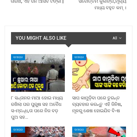
ତାରିଖ, ଏହି ଦିନ ଆସିବ ଟଙ୍କା |
ସର୍ବୋତ୍ତମ କୁଲିଙ୍ଗ,ମୂଲ୍ୟ
ମଧ୍ୟ ବହୁତ କମ୍ ।
YOU MIGHT ALSO LIKE
All
ସମାଚାର
ସମାଚାର
୮ ସନ୍ତାନର ମାଆ ହୋଇ ମଧ୍ୟ
ସାପ କାମୁଡ଼ିବା ପରେ ତୁରନ୍ତ
ରଖିଲା ପର ପୁରୁଷ ସହ ଅବୈଧ
ବ୍ୟବହାର କରନ୍ତୁ ଏହି ଜିନିଷ,
ସ-ମ୍ବନ୍ଧ,ତା ପରେ ନିଜ ବଡ଼
ମୂଳରୁ ଶେଷ ହୋଇଯିବ ବି-ଷ
ପୁଅ ସହ…
ସମାଚାର
ସମାଚାର