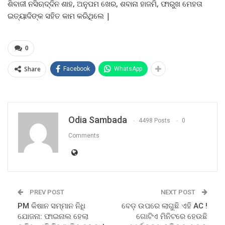
ଶିବାଜୀ ନସିଋଦ୍ଦିନ ଶାହ, ଅନୁପମ ଖେର, ଶବାନା ହାଜମି, ଫାରୁଖ ମେହତା
ଇତ୍ୟାଦିଙ୍କ ସହିତ କାମ କରିଥିଲେ |
0
Share
Facebook
WhatsApp
Odia Sambada
4498 Posts
0
Comments
PREV POST
NEXT POST
PM କିଷାନ ସମ୍ମାନ ନିଧି
ବେଡ଼ ଉପରେ ଲାଗୁଛି ଏହି AC !
ଯୋଜନା: ଫାଇନାଲ ହେଲା
ଗୋଟିଏ ମିନିଟରେ ହେଉଛି