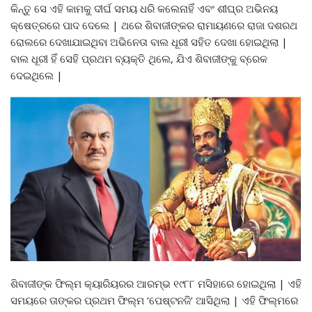
କିନ୍ତୁ ସେ ଏହି କାମକୁ ଦୀର୍ଘ ସମୟ ଧରି କଲେନାହିଁ ଏବଂ ଶୀଘ୍ର ଅଭିନୟ
କ୍ଷେତ୍ରରେ ପାଦ ଦେଲେ | ଥରେ ଶିବାଜୀଙ୍କର ରାମାୟଣରେ ରାଜା ଦଶରଥ
ରୋଲରେ ଦେଖାଯାଇଥିବା ଅଭିନେତା ବାଲ ଧୂରୀ ସହିତ ଦେଖା ହୋଇଥିଲା |
ବାଲ ଧୂରୀ ହିଁ ସେହି ପ୍ରଥମ ବ୍ୟକ୍ତି ଥିଲେ, ଯିଏ ଶିବାଜୀଙ୍କୁ ବ୍ରେକ
ଦେଇଥିଲେ |
ଶିବାଜୀଙ୍କ ଫିଲ୍ମ କ୍ୟାରିୟରର ଆରମ୍ଭ ୧୯୮୮ ମସିହାରେ ହୋଇଥିଲା | ଏହି
ସମୟରେ ତାଙ୍କର ପ୍ରଥମ ଫିଲ୍ମ ‘ପେଷ୍ଟନଜି’ ଆସିଥିଲା | ଏହି ଫିଲ୍ମରେ