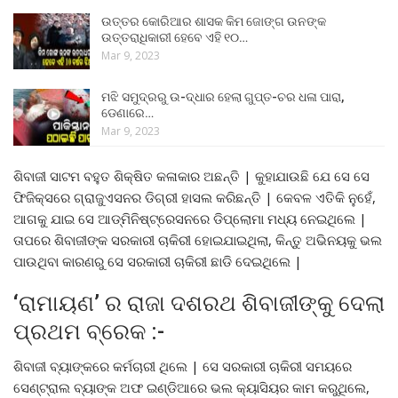
ଉତ୍ତର କୋରିଆର ଶାସକ କିମ ଜୋଙ୍ଗ ଉନଙ୍କ
ଉତ୍ତରାଧିକାରୀ ହେବେ ଏହି ୧୦…
Mar 9, 2023
ମଝି ସମୁଦ୍ରରୁ ଉ-ଦ୍ଧାର ହେଲା ଗୁପ୍ତ-ଚର ଧଳା ପାରା,
ଡେଣାରେ…
Mar 9, 2023
ଶିବାଜୀ ସାଟମ ବହୁତ ଶିକ୍ଷିତ କଳାକାର ଅଛନ୍ତି | କୁହାଯାଉଛି ଯେ ସେ ସେ
ଫିଜିକ୍ସରେ ଗ୍ରାଜୁଏସନର ଡିଗ୍ରୀ ହାସଲ କରିଛନ୍ତି | କେବଳ ଏତିକି ନୁହେଁ,
ଆଗକୁ ଯାଇ ସେ ଆଡ୍ମିନିଷ୍ଟ୍ରେସନରେ ଡିପ୍ଲୋମା ମଧ୍ୟ ନେଇଥିଲେ |
ତାପରେ ଶିବାଜୀଙ୍କ ସରକାରୀ ଚାକିରୀ ହୋଇଯାଇଥିଲା, କିନ୍ତୁ ଅଭିନୟକୁ ଭଲ
ପାଉଥିବା କାରଣରୁ ସେ ସରକାରୀ ଚାକିରୀ ଛାଡି ଦେଇଥିଲେ |
‘ରାମାୟଣ’ ର ରାଜା ଦଶରଥ ଶିବାଜୀଙ୍କୁ ଦେଲା
ପ୍ରଥମ ବ୍ରେକ :-
ଶିବାଜୀ ବ୍ୟାଙ୍କରେ କର୍ମଚାରୀ ଥିଲେ | ସେ ସରକାରୀ ଚାକିରୀ ସମୟରେ
ସେଣ୍ଟ୍ରାଲ ବ୍ୟାଙ୍କ ଅଫ ଇଣ୍ଡିଆରେ ଭଲ କ୍ୟାସିୟର କାମ କରୁଥିଲେ,