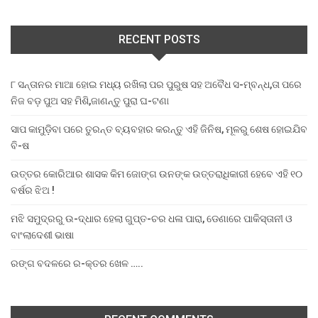
RECENT POSTS
୮ ସନ୍ତାନର ମାଆ ହୋଇ ମଧ୍ୟ ରଖିଲା ପର ପୁରୁଷ ସହ ଅବୈଧ ସ-ମ୍ବନ୍ଧ,ତା ପରେ
ନିଜ ବଡ଼ ପୁଅ ସହ ମିଶି,ଜାଣନ୍ତୁ ପୁରା ଘ-ଟଣା
ସାପ କାମୁଡ଼ିବା ପରେ ତୁରନ୍ତ ବ୍ୟବହାର କରନ୍ତୁ ଏହି ଜିନିଷ, ମୂଳରୁ ଶେଷ ହୋଇଯିବ
ବି-ଷ
ଉତ୍ତର କୋରିଆର ଶାସକ କିମ ଜୋଙ୍ଗ ଉନଙ୍କ ଉତ୍ତରାଧିକାରୀ ହେବେ ଏହି ୧୦
ବର୍ଷର ଝିଅ !
ମଝି ସମୁଦ୍ରରୁ ଉ-ଦ୍ଧାର ହେଲା ଗୁପ୍ତ-ଚର ଧଳା ପାରା, ଡେଣାରେ ପାକିସ୍ତାନୀ ଓ
ବାଂଲାଦେଶୀ ଭାଷା
ରଙ୍ଗ ବଦଳରେ ର-କ୍ତର ଖେଳ …..