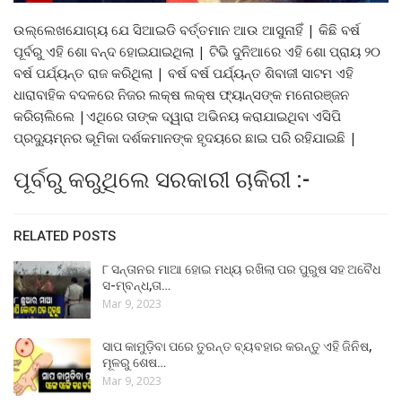
ଉଲ୍ଲେଖଯୋଗ୍ୟ ଯେ ସିଆଇଡି ବର୍ତ୍ତମାନ ଆଉ ଆସୁନାହିଁ | କିଛି ବର୍ଷ
ପୂର୍ବରୁ ଏହି ଶୋ ବନ୍ଦ ହୋଇଯାଇଥିଲା | ଟିଭି ଦୁନିଆରେ ଏହି ଶୋ ପ୍ରାୟ ୨୦
ବର୍ଷ ପର୍ଯ୍ୟନ୍ତ ରାଜ କରିଥିଲା | ବର୍ଷ ବର୍ଷ ପର୍ଯ୍ୟନ୍ତ ଶିବାଜୀ ସାଟମ ଏହି
ଧାରାବାହିକ ବଦଳରେ ନିଜର ଲକ୍ଷ ଲକ୍ଷ ଫ୍ୟାନ୍ସଙ୍କ ମନୋରଞ୍ଜନ
କରିଚାଲିଲେ |ଏଥିରେ ତାଙ୍କ ଦ୍ୱାରା ଅଭିନୟ କରାଯାଇଥିବା ଏସିପି
ପ୍ରଦ୍ୟୁମ୍ନର ଭୂମିକା ଦର୍ଶକମାନଙ୍କ ହୃଦୟରେ ଛାଇ ପରି ରହିଯାଇଛି |
ପୂର୍ବରୁ କରୁଥିଲେ ସରକାରୀ ଚାକିରୀ :-
RELATED POSTS
୮ ସନ୍ତାନର ମାଆ ହୋଇ ମଧ୍ୟ ରଖିଲା ପର ପୁରୁଷ ସହ ଅବୈଧ
ସ-ମ୍ବନ୍ଧ,ତା…
Mar 9, 2023
ସାପ କାମୁଡ଼ିବା ପରେ ତୁରନ୍ତ ବ୍ୟବହାର କରନ୍ତୁ ଏହି ଜିନିଷ,
ମୂଳରୁ ଶେଷ…
Mar 9, 2023