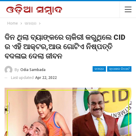
Home
ସମାଚାର
ଦିନ ଥିଲା ବ୍ୟାଙ୍କରେ ଚାକିରୀ କରୁଥିଲେ CID
ର ଏହି ଆକ୍ଟର,ଆଉ ଗୋଟିଏ ନିଷ୍ପତ୍ତି
ବଦଳାଇ ଦେଲା ଜୀବନ
By
Odia Sambada
ସମାଚାର
ସ୍ପେଶାଲ ରିପୋର୍ଟ
Last updated
Apr 22, 2022