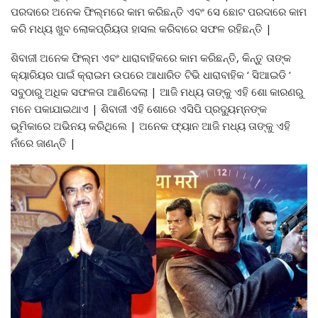
ପରଦାରେ ଅନେକ ଫିଲ୍ମରେ କାମ କରିଛନ୍ତି ଏବଂ ସେ ଛୋଟ ପରଦାରେ କାମ
କରି ମଧ୍ୟ ଖୁବ ଲୋକପ୍ରିୟତା ହାସଲ କରିବାରେ ସଫଳ ରହିଛନ୍ତି |
ଶିବାଜୀ ଅନେକ ଫିଲ୍ମ ଏବଂ ଧାରାବାହିକରେ କାମ କରିଛନ୍ତି, କିନ୍ତୁ ତାଙ୍କ
କ୍ୟାରିୟର ପାଇଁ କ୍ରାଇମ ଉପରେ ଆଧାରିତ ଟିଭି ଧାରାବାହିକ ‘ ସିଆଇଡି ‘
ସବୁଠାରୁ ଅଧିକ ସଫଳତା ଆଣିଦେଲା | ଆଜି ମଧ୍ୟ ତାଙ୍କୁ ଏହି ଶୋ କାରଣରୁ
ମନେ ପକାଯାଇଥାଏ | ଶିବାଜୀ ଏହି ଶୋରେ ଏସିପି ପ୍ରଦ୍ୟୁମ୍ନଙ୍କ
ଭୂମିକାରେ ଅଭିନୟ କରିଥିଲେ | ଅନେକ ଫ୍ୟାନ ଆଜି ମଧ୍ୟ ତାଙ୍କୁ ଏହି
ନାଁରେ ଜାଣନ୍ତି |