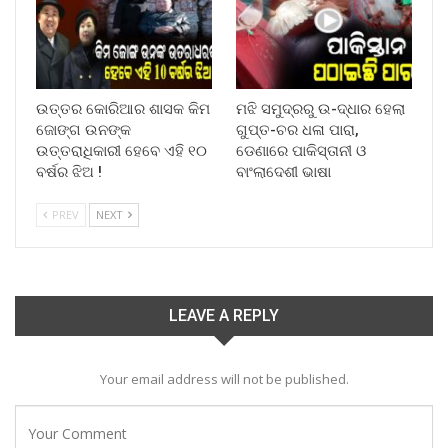
ଉତ୍ତର କୋରିଆର ଶାସକ କିମ
ମଝି ସମୁଦ୍ରରୁ ଉ-ଦ୍ଧାର ହେଲା
ଜୋଙ୍ଗ ଉନଙ୍କ
ଗୁପ୍ତ-ଚର ଧଳା ପାରା,
ଉତ୍ତରାଧିକାରୀ ହେବେ ଏହି ୧୦
ଡେଣାରେ ପାକିସ୍ତାନୀ ଓ
ବର୍ଷର ଝିଅ !
ବାଂଲାଦେଶୀ ଭାଷା
PREV
NEXT
LEAVE A REPLY
Your email address will not be published.