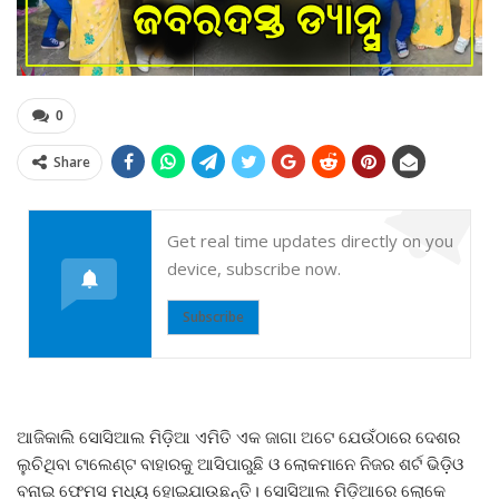
0
Share
Get real time updates directly on you
device, subscribe now.
Subscribe
ଆଜିକାଲି ସୋସିଆଲ ମିଡ଼ିଆ ଏମିତି ଏକ ଜାଗା ଅଟେ ଯେଉଁଠାରେ ଦେଶର
ଲୁଚିଥିବା ଟାଲେଣ୍ଟ ବାହାରକୁ ଆସିପାରୁଛି ଓ ଲୋକମାନେ ନିଜର ଶର୍ଟ ଭିଡ଼ିଓ
ବନାଇ ଫେମସ ମଧ୍ୟ ହୋଇଯାଉଛନ୍ତି। ସୋସିଆଲ ମିଡ଼ିଆରେ ଲୋକେ