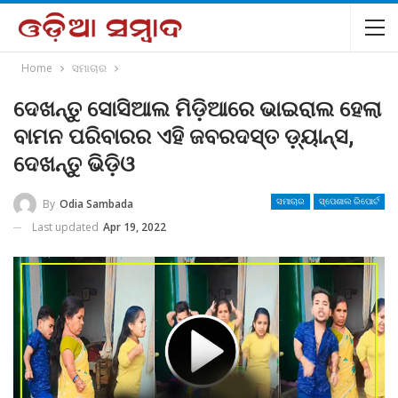
Home
ସମାଚାର
ଦେଖନ୍ତୁ ସୋସିଆଲ ମିଡ଼ିଆରେ ଭାଇରାଲ ହେଲା
ବାମନ ପରିବାରର ଏହି ଜବରଦସ୍ତ ଡ଼୍ୟାନ୍ସ,
ଦେଖନ୍ତୁ ଭିଡ଼ିଓ
By
Odia Sambada
ସମାଚାର
ସ୍ପେଶାଲ ରିପୋର୍ଟ
Last updated
Apr 19, 2022