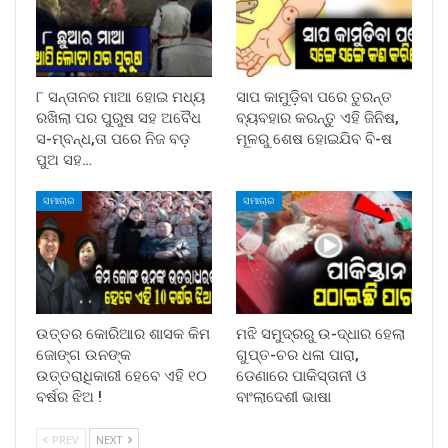
୮ ସନ୍ତାନର ମାଆ ହୋଇ ମଧ୍ୟ
ସାପ କାମୁଡ଼ିବା ପରେ ତୁରନ୍ତ
ରଖିଲା ପର ପୁରୁଷ ସହ ଅବୈଧ
ବ୍ୟବହାର କରନ୍ତୁ ଏହି ଜିନିଷ,
ସ-ମ୍ବନ୍ଧ,ତା ପରେ ନିଜ ବଡ଼
ମୂଳରୁ ଶେଷ ହୋଇଯିବ ବି-ଷ
ପୁଅ ସହ…
ସମାଚାର
ସମାଚାର
ଉତ୍ତର କୋରିଆର ଶାସକ କିମ
ମଝି ସମୁଦ୍ରରୁ ଉ-ଦ୍ଧାର ହେଲା
ଜୋଙ୍ଗ ଉନଙ୍କ
ଗୁପ୍ତ-ଚର ଧଳା ପାରା,
ଉତ୍ତରାଧିକାରୀ ହେବେ ଏହି ୧୦
ଡେଣାରେ ପାକିସ୍ତାନୀ ଓ
ବର୍ଷର ଝିଅ !
ବାଂଲାଦେଶୀ ଭାଷା
PREV
NEXT