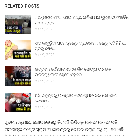
RELATED POSTS
୮ ସନ୍ତାନର ମାଆ ହୋଇ ମଧ୍ୟ ରଖିଲା ପର ପୁରୁଷ ସହ ଅବୈଧ
ସ-ମ୍ବନ୍ଧ,ତା…
Mar 9, 2023
ସାପ କାମୁଡ଼ିବା ପରେ ତୁରନ୍ତ ବ୍ୟବହାର କରନ୍ତୁ ଏହି ଜିନିଷ,
ମୂଳରୁ ଶେଷ…
Mar 9, 2023
ଉତ୍ତର କୋରିଆର ଶାସକ କିମ ଜୋଙ୍ଗ ଉନଙ୍କ
ଉତ୍ତରାଧିକାରୀ ହେବେ ଏହି ୧୦…
Mar 9, 2023
ମଝି ସମୁଦ୍ରରୁ ଉ-ଦ୍ଧାର ହେଲା ଗୁପ୍ତ-ଚର ଧଳା ପାରା,
ଡେଣାରେ…
Mar 9, 2023
ସୂଚନା ଅନୁଯାୟୀ ଜଣାଇଦେଉଛୁ କି, ଏହି ଭିଡ଼ିଓକୁ ଛୋଟେ ଛୋଟେ ପତି
ପତ୍ନୀଙ୍କ ଇଂଷ୍ଟାଗ୍ରାମ ଆକାଉଣ୍ଟରୁ ଶେୟର କରାଯାଇଥିଲା। ସେ ଏହି