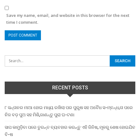
Save my name, email, and website in this browser for the next
time I comment.
RECENT POSTS
୮ ସନ୍ତାନର ମାଆ ହୋଇ ମଧ୍ୟ ରଖିଲା ପର ପୁରୁଷ ସହ ଅବୈଧ ସ-ମ୍ବନ୍ଧ,ତା ପରେ
ନିଜ ବଡ଼ ପୁଅ ସହ ମିଶି,ଜାଣନ୍ତୁ ପୁରା ଘ-ଟଣା
ସାପ କାମୁଡ଼ିବା ପରେ ତୁରନ୍ତ ବ୍ୟବହାର କରନ୍ତୁ ଏହି ଜିନିଷ, ମୂଳରୁ ଶେଷ ହୋଇଯିବ
ବି-ଷ