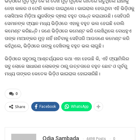
ଭିଡ଼ିଓରେ ମୁଡ଼ ମୁଡ଼ କେ ନା ଦେଖ ମୁଡ଼ ମୁଡ଼କେ ଗୀତରେ ନାଚୁଥିଲେ ଯାହାକୁ
ନେହା କାକର ଓ ଟୋନି କାକର ଗାଇଥିଲେ। ଭାଇରାଲ ହେଉଥିବା ଏହି ଭିଡ଼ିଓକୁ
ସୋସିଆଲ ମିଡ଼ିଆ ୟୁଜର୍ସଙ୍କ ଦ୍ଵାରା ବହୁତ ପସନ୍ଦ କରାଯାଉଛି। ସେହିପରି
ସେମାନଙ୍କ ଫ୍ୟାନ ମଧ୍ୟ ଭିଡ଼ିଓରେ ଏହାକୁ ବହୁତ ଭଲ ହେଇଛି ବୋଲି
କମେଣ୍ଟ କରିଛନ୍ତି। ଜଣେ ଭିଡ଼ିଓରେ କମେଣ୍ଟ କରି ଲେଖିଥିଲେ ବୋଧହୁଏ
ତାଙ୍କ ମାଆଙ୍କର ମୁଡ଼ ନାହିଁ ନାଚିବାକୁ ସେହିପରି ଆଉଜଣେ କମେଣ୍ଟ କରି
କହିଥିଲେ, ଭିଡ଼ିଓରେ ତାଙ୍କୁ ଦେଖିବାକୁ ବହୁତ ଭଲ ଲାଗୁଛି।
ଭିଡ଼ିଓରେ ସବୁଠାରୁ ଆଶ୍ଚର୍ଯ୍ୟକର କଥା ଏହା ହେଉଛି କି, ଏହି ଫ୍ୟାମିଲିର
ସବୁ ଲୋକେ ସାଧାରଣ ଲୋକଙ୍କ ଠାରୁ ଉଚ୍ଚତାରେ ବହୁତ ଛୋଟ ଓ ପୂର୍ବରୁ
ମଧ୍ୟ ତାଙ୍କର କେତେକ ଭିଡ଼ିଓ ଭାଇରାଲ ହୋଇସାରିଛି।
0
Share
Facebook
WhatsApp
Odia Sambada
4498 Posts
0