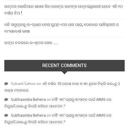
ଉତ୍ତର କୋରିଆର ଶାସକ କିମ ଜୋଙ୍ଗ ଉନଙ୍କ ଉତ୍ତରାଧିକାରୀ ହେବେ ଏହି ୧୦
ବର୍ଷର ଝିଅ !
ମଝି ସମୁଦ୍ରରୁ ଉ-ଦ୍ଧାର ହେଲା ଗୁପ୍ତ-ଚର ଧଳା ପାରା, ଡେଣାରେ ପାକିସ୍ତାନୀ ଓ
ବାଂଲାଦେଶୀ ଭାଷା
ରଙ୍ଗ ବଦଳରେ ର-କ୍ତର ଖେଳ …..
RECENT COMMENTS
Sukant Sahoo
on
ଏହି ବର୍ଷର 10 ପଇସା ବାଲା କଏନ ଥିଲେ ବିକ୍ରି କରନ୍ତୁ 2
ଲକ୍ଷ ଟଙ୍କାରେ
Subhasmita Behera
on
ନର୍ସିଂ ଏବଂ ଗ୍ରାଜୁଏଟସଙ୍କ ପାଇଁ AIIMS ରେ
ନିଯୁକ୍ତି,ଜାଣନ୍ତୁ କିପରି କରିବେ ଆବେଦନ ?
Subhasmita Behera
on
ନର୍ସିଂ ଏବଂ ଗ୍ରାଜୁଏଟସଙ୍କ ପାଇଁ AIIMS ରେ
ନିଯୁକ୍ତି,ଜାଣନ୍ତୁ କିପରି କରିବେ ଆବେଦନ ?