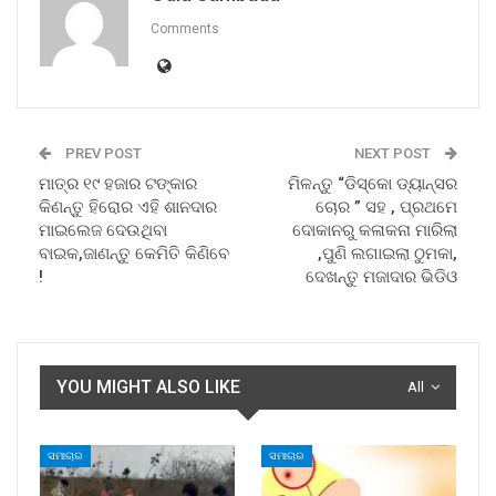
Comments
PREV POST
NEXT POST
ମାତ୍ର ୧୯ ହଜାର ଟଙ୍କାର
ମିଳନ୍ତୁ “ଡିସ୍କୋ ଡ୍ୟାନ୍ସର
କିଣନ୍ତୁ ହିରୋର ଏହି ଶାନଦାର
ଚୋର ” ସହ , ପ୍ରଥମେ
ମାଇଲେଜ ଦେଉଥିବା
ଦୋକାନରୁ କଳାକନା ମାରିଲା
ବାଇକ,ଜାଣନ୍ତୁ କେମିତି କିଣିବେ
,ପୁଣି ଲଗାଇଲା ଠୁମକା,
!
ଦେଖନ୍ତୁ ମଜାଦାର ଭିଡିଓ
YOU MIGHT ALSO LIKE
All
ସମାଚାର
ସମାଚାର