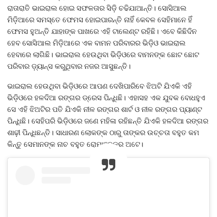
ରାତାରାତି ଭାଇରାଲ ହୋଇ ସଫଳତାର ସିଡ଼ି ଚଢିଯାଆନ୍ତି। ସୋସିଆଲ
ମିଡ଼ିଆରେ ସମସ୍ତେ ଫେମସ ହୋଇପାରନ୍ତି ନାହିଁ କେବଳ ସେହିମାନେ ହିଁ
ଫେମସ ହୁଅନ୍ତି ଯାହାଙ୍କ ପାଖରେ ଏହି ଟାଲେଣ୍ଟ ରହିଛି। ଏବେ କିଛିଦିନ
ହେବ ସୋସିଆଲ ମିଡ଼ିଆରେ ଏକ ବାମନ ପରିବାରର ଭିଡ଼ିଓ ଭାଇରାଲ
ହେବାରେ ଲାଗିଛି। ଭାଇରାଲ ହେଉଥିବା ଭିଡ଼ିଓରେ ବାମନଙ୍କ ଛୋଟ ଛୋଟ
ପରିବାର ଡ଼୍ୟାନ୍ସ କରୁଥିବାର ନଜର ଆସୁଛନ୍ତି।
ଭାଇରାଲ ହେଉଥିବା ଭିଡ଼ିଓରେ ଆପଣ ଦେଖିପାରିବେ ଝିଅଟି ଯିଏକି ଏହି
ଭିଡ଼ିଓରେ ହଳଦିଆ ରଙ୍ଗର ଡ୍ରେସ ପିନ୍ଧିଛି। ଏହାସହ ଏକ ଯୁବକ ବୋଧହୁଏ
ସେ ଏହି ଝିଅଟିର ପତି ଯିଏକି ନୀଳ ରଙ୍ଗର ଶାର୍ଟ ଓ ନୀଳ ରଙ୍ଗର ପ୍ୟାଣ୍ଟ
ପିନ୍ଧିଛି। ସେହିପରି ଭିଡ଼ିଓରେ ଜଣେ ମହିଳା ରହିଛନ୍ତି ଯିଏକି ହଳଦିଆ ରଙ୍ଗର
ଶାଢ଼ୀ ପିନ୍ଧିଛନ୍ତି। ସାଧାରଣ ଲୋକଙ୍କ ଠାରୁ ତାଙ୍କର ଉଚ୍ଚତା ବହୁତ କମ
କିନ୍ତୁ ସେମାନଙ୍କ ନାଚ ବହୁତ ରୋମାଞ୍ଚକର ଅଟେ।