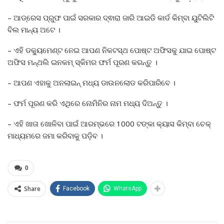
– ଆଡ୍ରେସ ପ୍ରୁଫ ପାଇଁ ସରକାର ଦ୍ଵାରା ଜାରି ଆଇଡି କାର୍ଡ କିମ୍ବା ୟୁଟିଲିଟି
ବିଲ ମାନ୍ୟ ଅଟେ ।
– ଏହି ଡକ୍ୟୁମେଣ୍ଟ ନେଇ ଆପଣ ନିକଟସ୍ଥ ପୋଷ୍ଟ ଅଫିସକୁ ଯାଇ ପୋଷ୍ଟ
ଅଫିସ ମନ୍ଥଲି ଇନକମ୍ ସ୍କିମର ଫର୍ମ ପୂରଣ କରନ୍ତୁ ।
– ଆପଣ ଏହାକୁ ଅନଲାଇନ୍ ମଧ୍ୟ ଡାଉନଲୋଡ କରିପାରିବେ ।
– ଫର୍ମ ପୂରଣ କରି ଏଥିରେ ନୋମିନିର ନାମ ମଧ୍ୟ ଦିଅନ୍ତୁ ।
– ଏହି ଖାତା ଖୋଳିବା ପାଇଁ ଆରମ୍ଭରେ 1000 ଟଙ୍କା କ୍ୟାସ କିମ୍ବା ଚେକ୍
ମାଧ୍ୟମରେ ଜମା କରିବାକୁ ପଡ଼ିବ ।
0
Share
Facebook
WhatsApp