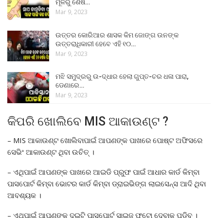
ମୂଳରୁ ଶେଷ…
Mar 9, 2023
ଉତ୍ତର କୋରିଆର ଶାସକ କିମ ଜୋଙ୍ଗ ଉନଙ୍କ
ଉତ୍ତରାଧିକାରୀ ହେବେ ଏହି ୧୦…
Mar 9, 2023
ମଝି ସମୁଦ୍ରରୁ ଉ-ଦ୍ଧାର ହେଲା ଗୁପ୍ତ-ଚର ଧଳା ପାରା,
ଡେଣାରେ…
Mar 9, 2023
କିପରି ଖୋଲିବେ MIS ଆକାଉଣ୍ଟ ?
– MIS ଆକାଉଣ୍ଟ ଖୋଲିବାପାଇଁ ଆପଣଙ୍କ ପାଖରେ ପୋଷ୍ଟ ଅଫିସରେ
ସେଭିଂ ଆକାଉଣ୍ଟ ଥିବା ଉଚିତ୍ ।
– ଏଥିପାଇଁ ଆପଣଙ୍କ ପାଖରେ ଆଇଡି ପ୍ରୁଫ ପାଇଁ ଆଧାର କାର୍ଡ କିମ୍ବା
ପାସପୋର୍ଟ କିମ୍ବା ଭୋଟର କାର୍ଡ କିମ୍ବା ଡ୍ରାଇଭିଙ୍ଗ ଲାଇସେନ୍ସ ଆଦି ଥିବା
ଆବଶ୍ୟକ ।
– ଏଥିପାଇଁ ଆପଣଙ୍କୁ ଦୁଇଟି ପାସପୋର୍ଟ ସାଇଜ ଫଟୋ ଦେବାକୁ ପଡ଼ିବ ।