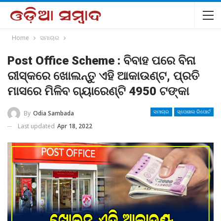
Home
ସମାଚାର
Post Office Scheme : ବିବାହ ପରେ ବିନା
ରୀସ୍କରେ ଖୋଲନ୍ତୁ ଏହି ଆକାଉଣ୍ଟ, ପ୍ରତି
ମାସରେ ମିଳିବ ଗ୍ୟାରେଣ୍ଟି 4950 ଟଙ୍କା
By
Odia Sambada
ସମାଚାର
ସ୍ପେଶାଲ ରିପୋର୍ଟ
Last updated
Apr 18, 2022