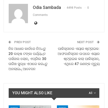
Odia Sambada
4498 Posts
0
Comments
PREV POST
NEXT POST
ନିଜ ଆଧାର କାର୍ଡରେ ନିଅନ୍ତୁ
ପାକିସ୍ତାନର ଏୟାର ଷ୍ଟ୍ରାଇକ:
20 ଲକ୍ଷ ଟଙ୍କା ପର୍ଯ୍ୟନ୍ତ
ଆଫଗାନିସ୍ତାନ ଉପରେ ଏୟାର
ପର୍ସନାଲ ଲୋନ, ଏପ୍ରିଲ 30
ଷ୍ଟ୍ରାଇକ କଲା ପାକିସ୍ତାନ,
ତାରିଖ ସୁଦ୍ଧା ଏଠାରେ କରନ୍ତୁ
ଏଥିରେ 47 ଜଣଙ୍କ ମୃତ୍ୟୁ
ଅନଲାଇନ୍ ଆବେଦନ
YOU MIGHT ALSO LIKE
All
ସମାଚାର
ସମାଚାର