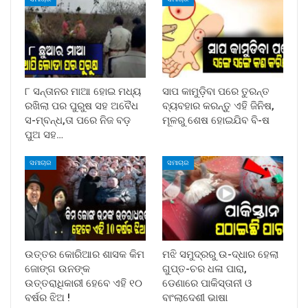
୮ ସନ୍ତାନର ମାଆ ହୋଇ ମଧ୍ୟ
ସାପ କାମୁଡ଼ିବା ପରେ ତୁରନ୍ତ
ରଖିଲା ପର ପୁରୁଷ ସହ ଅବୈଧ
ବ୍ୟବହାର କରନ୍ତୁ ଏହି ଜିନିଷ,
ସ-ମ୍ବନ୍ଧ,ତା ପରେ ନିଜ ବଡ଼
ମୂଳରୁ ଶେଷ ହୋଇଯିବ ବି-ଷ
ପୁଅ ସହ…
ସମାଚାର
ସମାଚାର
ଉତ୍ତର କୋରିଆର ଶାସକ କିମ
ମଝି ସମୁଦ୍ରରୁ ଉ-ଦ୍ଧାର ହେଲା
ଜୋଙ୍ଗ ଉନଙ୍କ
ଗୁପ୍ତ-ଚର ଧଳା ପାରା,
ଉତ୍ତରାଧିକାରୀ ହେବେ ଏହି ୧୦
ଡେଣାରେ ପାକିସ୍ତାନୀ ଓ
ବର୍ଷର ଝିଅ !
ବାଂଲାଦେଶୀ ଭାଷା