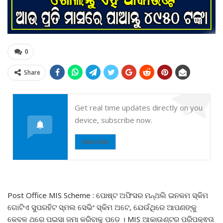
0
Share
Get real time updates directly on you
device, subscribe now.
Subscribe
Post Office MIS Scheme : ପୋଷ୍ଟ ଅଫିସର ମନ୍ଥଲି ଇନକମ ସ୍କିମ
ଗୋଟିଏ ସୁପରହିଟ ସ୍ମଲ ସେଭିଂ ସ୍କିମ ଅଟେ, ଯେଉଁଥିରେ ଆପଣଙ୍କୁ
କେବଳ ଥରେ ପଇସା ଜମା କରିବାକୁ ପଡେ । MIS ଆକାଉଣ୍ଟର ପରିପକ୍ଵତା