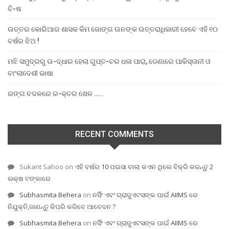
ବି-ଷ
ଉତ୍ତର କୋରିଆର ଶାସକ କିମ ଜୋଙ୍ଗ ଉନଙ୍କ ଉତ୍ତରାଧିକାରୀ ହେବେ ଏହି ୧୦
ବର୍ଷର ଝିଅ !
ମଝି ସମୁଦ୍ରରୁ ଉ-ଦ୍ଧାର ହେଲା ଗୁପ୍ତ-ଚର ଧଳା ପାରା, ଡେଣାରେ ପାକିସ୍ତାନୀ ଓ
ବାଂଲାଦେଶୀ ଭାଷା
ରଙ୍ଗ ବଦଳରେ ର-କ୍ତର ଖେଳ …..
RECENT COMMENTS
Sukant Sahoo
on
ଏହି ବର୍ଷର 10 ପଇସା ବାଲା କଏନ ଥିଲେ ବିକ୍ରି କରନ୍ତୁ 2
ଲକ୍ଷ ଟଙ୍କାରେ
Subhasmita Behera
on
ନର୍ସିଂ ଏବଂ ଗ୍ରାଜୁଏଟସଙ୍କ ପାଇଁ AIIMS ରେ
ନିଯୁକ୍ତି,ଜାଣନ୍ତୁ କିପରି କରିବେ ଆବେଦନ ?
Subhasmita Behera
on
ନର୍ସିଂ ଏବଂ ଗ୍ରାଜୁଏଟସଙ୍କ ପାଇଁ AIIMS ରେ