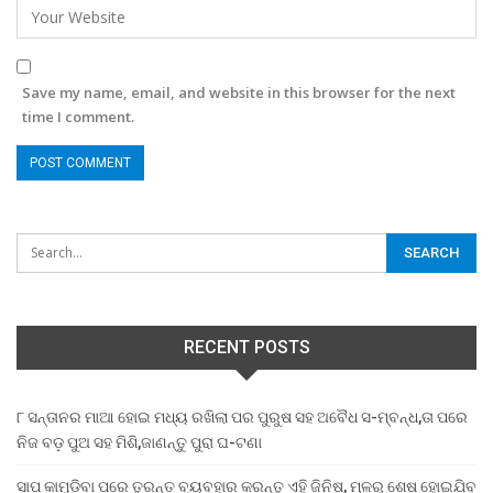
Save my name, email, and website in this browser for the next
time I comment.
RECENT POSTS
୮ ସନ୍ତାନର ମାଆ ହୋଇ ମଧ୍ୟ ରଖିଲା ପର ପୁରୁଷ ସହ ଅବୈଧ ସ-ମ୍ବନ୍ଧ,ତା ପରେ
ନିଜ ବଡ଼ ପୁଅ ସହ ମିଶି,ଜାଣନ୍ତୁ ପୁରା ଘ-ଟଣା
ସାପ କାମୁଡ଼ିବା ପରେ ତୁରନ୍ତ ବ୍ୟବହାର କରନ୍ତୁ ଏହି ଜିନିଷ, ମୂଳରୁ ଶେଷ ହୋଇଯିବ