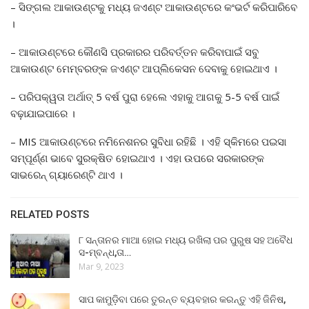
– ସିଙ୍ଗଲ ଆକାଉଣ୍ଟକୁ ମଧ୍ୟ ଜଏଣ୍ଟ ଆକାଉଣ୍ଟରେ କଂଭର୍ଟ କରିପାରିବେ
।
– ଆକାଉଣ୍ଟରେ କୌଣସି ପ୍ରକାରର ପରିବର୍ତ୍ତନ କରିବାପାଇଁ ସବୁ
ଆକାଉଣ୍ଟ ମେମ୍ବରଙ୍କ ଜଏଣ୍ଟ ଆପ୍ଲିକେସନ ଦେବାକୁ ହୋଇଥାଏ ।
– ପରିପକ୍ୱତା ଅର୍ଥାତ୍ 5 ବର୍ଷ ପୁରା ହେଲେ ଏହାକୁ ଆଗକୁ 5-5 ବର୍ଷ ପାଇଁ
ବଢ଼ାଯାଇପାରେ ।
– MIS ଆକାଉଣ୍ଟରେ ନମିନେଶନର ସୁବିଧା ରହିଛି । ଏହି ସ୍କିମରେ ପଇସା
ସମ୍ପୂର୍ଣ୍ଣ ଭାବେ ସୁରକ୍ଷିତ ହୋଇଥାଏ । ଏହା ଉପରେ ସରକାରଙ୍କ
ସାଭରେନ୍ ଗ୍ୟାରେଣ୍ଟି ଥାଏ ।
RELATED POSTS
୮ ସନ୍ତାନର ମାଆ ହୋଇ ମଧ୍ୟ ରଖିଲା ପର ପୁରୁଷ ସହ ଅବୈଧ
ସ-ମ୍ବନ୍ଧ,ତା…
Mar 9, 2023
ସାପ କାମୁଡ଼ିବା ପରେ ତୁରନ୍ତ ବ୍ୟବହାର କରନ୍ତୁ ଏହି ଜିନିଷ,