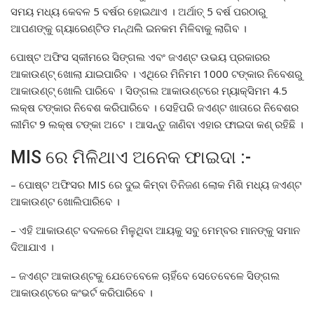
ସମୟ ମଧ୍ୟ କେବଳ 5 ବର୍ଷର ହୋଇଥାଏ । ଅର୍ଥାତ୍ 5 ବର୍ଷ ପରଠାରୁ
ଆପଣଙ୍କୁ ଗ୍ୟାରେଣ୍ଟିଡ ମନ୍ଥଲି ଇନକମ ମିଳିବାକୁ ଲାଗିବ ।
ପୋଷ୍ଟ ଅଫିସ ସ୍କୀମରେ ସିଙ୍ଗଲ ଏବଂ ଜଏଣ୍ଟ ଉଭୟ ପ୍ରକାରର
ଆକାଉଣ୍ଟ୍ ଖୋଲା ଯାଇପାରିବ । ଏଥିରେ ମିନିମମ 1000 ଟଙ୍କାର ନିବେଶରୁ
ଆକାଉଣ୍ଟ୍ ଖୋଲି ପାରିବେ । ସିଙ୍ଗଲ ଆକାଉଣ୍ଟରେ ମ୍ୟାକ୍ସିମମ 4.5
ଲକ୍ଷ ଟଙ୍କାର ନିବେଶ କରିପାରିବେ । ସେହିପରି ଜଏଣ୍ଟ ଖାତାରେ ନିବେଶର
ଲୀମିଟ 9 ଲକ୍ଷ ଟଙ୍କା ଅଟେ । ଆସନ୍ତୁ ଜାଣିବା ଏହାର ଫାଇଦା କଣ୍ ରହିଛି ।
MIS ରେ ମିଳିଥାଏ ଅନେକ ଫାଇଦା :-
– ପୋଷ୍ଟ ଅଫିସର MIS ରେ ଦୁଇ କିମ୍ବା ତିନିଜଣ ଲୋକ ମିଶି ମଧ୍ୟ ଜଏଣ୍ଟ
ଆକାଉଣ୍ଟ ଖୋଲିପାରିବେ ।
– ଏହି ଆକାଉଣ୍ଟ ବଦଳରେ ମିଳୁଥିବା ଆୟକୁ ସବୁ ମେମ୍ବର ମାନଙ୍କୁ ସମାନ
ଦିଆଯାଏ ।
– ଜଏଣ୍ଟ ଆକାଉଣ୍ଟକୁ ଯେତେବେଳେ ଚାହିଁବେ ସେତେବେଳେ ସିଙ୍ଗଲ
ଆକାଉଣ୍ଟରେ କଂଭର୍ଟ କରିପାରିବେ ।