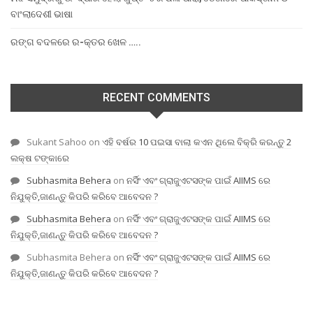
ବାଂଲାଦେଶୀ ଭାଷା
ରଙ୍ଗ ବଦଳରେ ର-କ୍ତର ଖେଳ …..
RECENT COMMENTS
Sukant Sahoo
on
ଏହି ବର୍ଷର 10 ପଇସା ବାଲା କଏନ ଥିଲେ ବିକ୍ରି କରନ୍ତୁ 2
ଲକ୍ଷ ଟଙ୍କାରେ
Subhasmita Behera
on
ନର୍ସିଂ ଏବଂ ଗ୍ରାଜୁଏଟସଙ୍କ ପାଇଁ AIIMS ରେ
ନିଯୁକ୍ତି,ଜାଣନ୍ତୁ କିପରି କରିବେ ଆବେଦନ ?
Subhasmita Behera
on
ନର୍ସିଂ ଏବଂ ଗ୍ରାଜୁଏଟସଙ୍କ ପାଇଁ AIIMS ରେ
ନିଯୁକ୍ତି,ଜାଣନ୍ତୁ କିପରି କରିବେ ଆବେଦନ ?
Subhasmita Behera
on
ନର୍ସିଂ ଏବଂ ଗ୍ରାଜୁଏଟସଙ୍କ ପାଇଁ AIIMS ରେ
ନିଯୁକ୍ତି,ଜାଣନ୍ତୁ କିପରି କରିବେ ଆବେଦନ ?