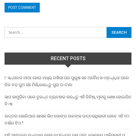
RECENT POSTS
୮ ସନ୍ତାନର ମାଆ ହୋଇ ମଧ୍ୟ ରଖିଲା ପର ପୁରୁଷ ସହ ଅବୈଧ ସ-ମ୍ବନ୍ଧ,ତା ପରେ
ନିଜ ବଡ଼ ପୁଅ ସହ ମିଶି,ଜାଣନ୍ତୁ ପୁରା ଘ-ଟଣା
ସାପ କାମୁଡ଼ିବା ପରେ ତୁରନ୍ତ ବ୍ୟବହାର କରନ୍ତୁ ଏହି ଜିନିଷ, ମୂଳରୁ ଶେଷ ହୋଇଯିବ
ବି-ଷ
ଉତ୍ତର କୋରିଆର ଶାସକ କିମ ଜୋଙ୍ଗ ଉନଙ୍କ ଉତ୍ତରାଧିକାରୀ ହେବେ ଏହି ୧୦
ବର୍ଷର ଝିଅ !
ମଝି ସମୁଦ୍ରରୁ ଉ-ଦ୍ଧାର ହେଲା ଗୁପ୍ତ-ଚର ଧଳା ପାରା, ଡେଣାରେ ପାକିସ୍ତାନୀ ଓ