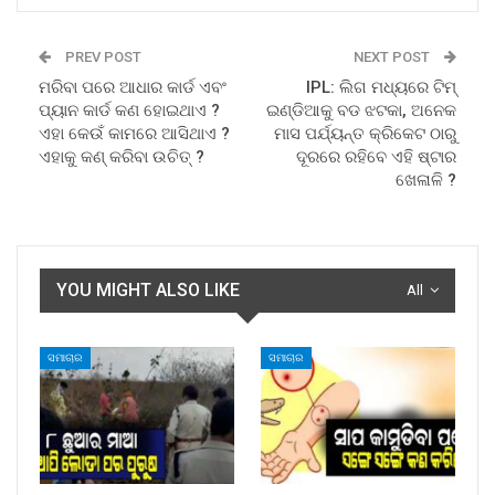
PREV POST
NEXT POST
ମରିବା ପରେ ଆଧାର କାର୍ଡ ଏବଂ
IPL: ଲିଗ ମଧ୍ୟରେ ଟିମ୍
ପ୍ୟାନ କାର୍ଡ କଣ ହୋଇଥାଏ ?
ଇଣ୍ଡିଆକୁ ବଡ ଝଟକା, ଅନେକ
ଏହା କେଉଁ କାମରେ ଆସିଥାଏ ?
ମାସ ପର୍ଯ୍ୟନ୍ତ କ୍ରିକେଟ ଠାରୁ
ଏହାକୁ କଣ୍ କରିବା ଉଚିତ୍ ?
ଦୂରରେ ରହିବେ ଏହି ଷ୍ଟାର
ଖେଳାଳି ?
YOU MIGHT ALSO LIKE
All
ସମାଚାର
ସମାଚାର