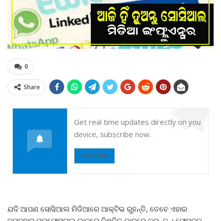
0
Share
Get real time updates directly on you
device, subscribe now.
Subscribe
ଯଦି ଆପଣ ସୋସିଆଲ ମିଡିଆରେ ଆକ୍ଟିଭ ରୁହନ୍ତି, ତେବେ ଏହାର
ବ୍ୟବହାର ପ୍ରଫେସନାଲ ଭାବରେ ନିଶ୍ଚିତ ଭାବରେ କରନ୍ତୁ । ଫେସବୁକ୍