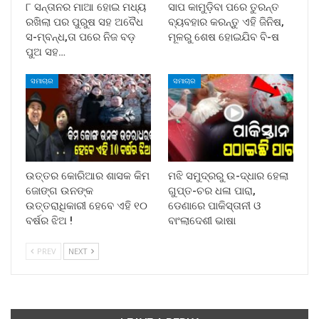
୮ ସନ୍ତାନର ମାଆ ହୋଇ ମଧ୍ୟ
ସାପ କାମୁଡ଼ିବା ପରେ ତୁରନ୍ତ
ରଖିଲା ପର ପୁରୁଷ ସହ ଅବୈଧ
ବ୍ୟବହାର କରନ୍ତୁ ଏହି ଜିନିଷ,
ସ-ମ୍ବନ୍ଧ,ତା ପରେ ନିଜ ବଡ଼
ମୂଳରୁ ଶେଷ ହୋଇଯିବ ବି-ଷ
ପୁଅ ସହ…
ସମାଚାର
ସମାଚାର
ଉତ୍ତର କୋରିଆର ଶାସକ କିମ
ମଝି ସମୁଦ୍ରରୁ ଉ-ଦ୍ଧାର ହେଲା
ଜୋଙ୍ଗ ଉନଙ୍କ
ଗୁପ୍ତ-ଚର ଧଳା ପାରା,
ଉତ୍ତରାଧିକାରୀ ହେବେ ଏହି ୧୦
ଡେଣାରେ ପାକିସ୍ତାନୀ ଓ
ବର୍ଷର ଝିଅ !
ବାଂଲାଦେଶୀ ଭାଷା
PREV
NEXT