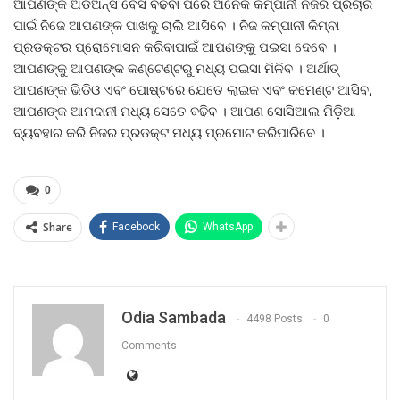
ଆପଣଙ୍କ ଅଡିଅନ୍ସ ବେସ ବଢିବା ପରେ ଅନେକ କମ୍ପାନୀ ନିଜର ପ୍ରଚାର
ପାଇଁ ନିଜେ ଆପଣଙ୍କ ପାଖକୁ ଚାଲି ଆସିବେ । ନିଜ କମ୍ପାନୀ କିମ୍ବା
ପ୍ରଡକ୍ଟର ପ୍ରୋମୋସନ କରିବାପାଇଁ ଆପଣଙ୍କୁ ପଇସା ଦେବେ ।
ଆପଣଙ୍କୁ ଆପଣଙ୍କ କଣ୍ଟେଣ୍ଟରୁ ମଧ୍ୟ ପଇସା ମିଳିବ । ଅର୍ଥାତ୍
ଆପଣଙ୍କ ଭିଡିଓ ଏବଂ ପୋଷ୍ଟରେ ଯେତେ ଲାଇକ ଏବଂ କମେଣ୍ଟ ଆସିବ,
ଆପଣଙ୍କ ଆମଦାନୀ ମଧ୍ୟ ସେତେ ବଢିବ । ଆପଣ ସୋସିଆଲ ମିଡ଼ିଆ
ବ୍ୟବହାର କରି ନିଜର ପ୍ରଡକ୍ଟ ମଧ୍ୟ ପ୍ରମୋଟ କରିପାରିବେ ।
0
Share
Facebook
WhatsApp
Odia Sambada
4498 Posts
0
Comments