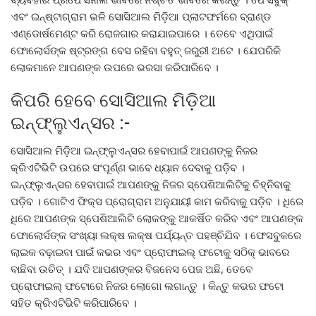
ଏବଂ ଇନ୍ଷ୍ଟାଗ୍ରାମ ଭଳି ସୋସିଆଲ ମିଡ଼ିଆ ପ୍ଲାଟଫର୍ମରେ ବ୍ରାଣ୍ଡ
ଏଣ୍ଡୋର୍ଷମେଣ୍ଟ କରି ରୋଜଗାର କରାଯାଇପାରେ । ତେବେ ଏଥିପାଇଁ
ଫୋଲୋର୍ସଙ୍କ ଷ୍ଟ୍ରଙ୍ଗ ବେସ ରହିବା ବହୁତ୍ ଜରୁରୀ ଅଟେ । ଯେପରିକି
ଲୋକମାନେ ଆପଣଙ୍କ ଉପରେ ଭରସା କରିପାରିବେ ।
କିପରି ହେବେ ସୋସିଆଲ ମିଡ଼ିଆ
ଇନ୍ଫ୍ଲୁଏନ୍ସର :-
ସୋସିଆଲ ମିଡ଼ିଆ ଇନ୍ଫ୍ଲୁଏନ୍ସର ହେବାପାଇଁ ଆପଣଙ୍କୁ ନିଜର
କ୍ରିଏଟିଭିଟି ଉପରେ ସଂପୂର୍ଣ୍ଣ ଭାବେ ଧ୍ୟାନ ଦେବାକୁ ପଡ଼ିବ ।
ଇନ୍ଫ୍ଲୁଏନ୍ସର ହେବାପାଇଁ ଆପଣଙ୍କୁ ନିଜର ସ୍ପେଶିଆଲିଟିକୁ ଚିହ୍ନିବାକୁ
ପଡ଼ିବ । ଗୋଟିଏ ଫିକ୍ସ ପ୍ରୋଗ୍ରାମ ଅନୁଯାୟୀ କାମ କରିବାକୁ ପଡ଼ିବ । ଧିରେ
ଧିରେ ଆପଣଙ୍କ ସ୍ପେଶିଆଲିଟି ଲୋକଙ୍କୁ ଆକର୍ଷିତ କରିବ ଏବଂ ଆପଣଙ୍କ
ଫୋଲୋର୍ସଙ୍କ ସଂଖ୍ୟା ଲକ୍ଷ ଲକ୍ଷ ପର୍ଯ୍ୟନ୍ତ ପହଞ୍ଚିଯିବ । ଫେସବୁକରେ
ଲାଇକ ବଢ଼ାଇବା ପାଇଁ କଭର ଏବଂ ପ୍ରୋଫାଇଲ୍ ଫଟୋକୁ ସଠିକ୍ ଭାବରେ
ବାଛିବା ଉଚିତ୍ । ଯଦି ଆପଣଙ୍କର ବିଜନେସ ପେଜ ଅଛି, ତେବେ
ପ୍ରୋଫାଇଲ୍ ଫଟୋରେ ନିଜର ଲୋଗୋ ଲଗାନ୍ତୁ । କିନ୍ତୁ କଭର ଫଟୋ
ସହିତ କ୍ରିଏଟିଭିଟି କରିପାରିବେ ।