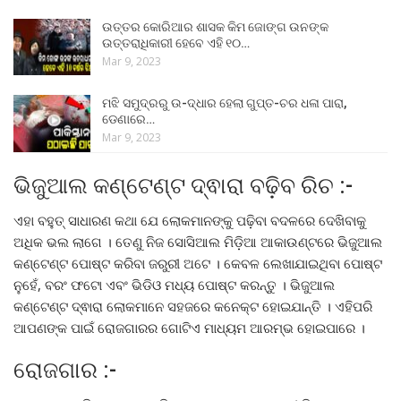
ଉତ୍ତର କୋରିଆର ଶାସକ କିମ ଜୋଙ୍ଗ ଉନଙ୍କ
ଉତ୍ତରାଧିକାରୀ ହେବେ ଏହି ୧୦…
Mar 9, 2023
ମଝି ସମୁଦ୍ରରୁ ଉ-ଦ୍ଧାର ହେଲା ଗୁପ୍ତ-ଚର ଧଳା ପାରା,
ଡେଣାରେ…
Mar 9, 2023
ଭିଜୁଆଲ କଣ୍ଟେଣ୍ଟ ଦ୍ଵାରା ବଢ଼ିବ ରିଚ :-
ଏହା ବହୁତ୍ ସାଧାରଣ କଥା ଯେ ଲୋକମାନଙ୍କୁ ପଢ଼ିବା ବଦଳରେ ଦେଖିବାକୁ
ଅଧିକ ଭଲ ଲାଗେ । ତେଣୁ ନିଜ ସୋସିଆଲ ମିଡ଼ିଆ ଆକାଉଣ୍ଟରେ ଭିଜୁଆଲ
କଣ୍ଟେଣ୍ଟ ପୋଷ୍ଟ କରିବା ଜରୁରୀ ଅଟେ । କେବଳ ଲେଖାଯାଇଥିବା ପୋଷ୍ଟ
ନୁହେଁ, ବରଂ ଫଟୋ ଏବଂ ଭିଡିଓ ମଧ୍ୟ ପୋଷ୍ଟ କରନ୍ତୁ । ଭିଜୁଆଲ
କଣ୍ଟେଣ୍ଟ ଦ୍ଵାରା ଲୋକମାନେ ସହଜରେ କନେକ୍ଟ ହୋଇଯାନ୍ତି । ଏହିପରି
ଆପଣଙ୍କ ପାଇଁ ରୋଜଗାରର ଗୋଟିଏ ମାଧ୍ୟମ ଆରମ୍ଭ ହୋଇପାରେ ।
ରୋଜଗାର :-