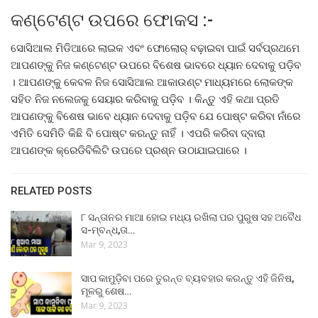
କଣ୍ଟେଣ୍ଟ ଉପରେ ଫୋକସ :-
ସୋସିଆଲ ମିଡିଆରେ ଲାଇକ ଏବଂ ଫୋଲୋର୍ ବଢ଼ାଇବା ପାଇଁ ସର୍ବପ୍ରଥମେ
ଆପଣଙ୍କୁ ନିଜ କଣ୍ଟେଣ୍ଟ ଉପରେ ବିଶେଷ ଭାବରେ ଧ୍ୟାନ ଦେବାକୁ ପଡ଼ିବ
। ଆପଣଙ୍କୁ କେବଳ ନିଜ ସୋସିଆଲ ଆକାଉଣ୍ଟ ମାଧ୍ୟମରେ ଲୋକଙ୍କ
ସହିତ ନିଜ ନଲେଜକୁ ସେୟାର କରିବାକୁ ପଡ଼ିବ । କିନ୍ତୁ ଏହି କଥା ପ୍ରତି
ଆପଣଙ୍କୁ ବିଶେଷ ଭାବେ ଧ୍ୟାନ ଦେବାକୁ ପଡ଼ିବ ଯେ ପୋଷ୍ଟ କରିବା ନାଁରେ
ଏମିତି ସେମିତି କିଛି ବି ପୋଷ୍ଟ କରନ୍ତୁ ନାହିଁ । ଏପରି କରିବା ଦ୍ବାରା
ଆପଣଙ୍କ କ୍ରେଡିବିଲିଟି ଉପରେ ପ୍ରଶ୍ନ ଉଠାଯାଇପାରେ ।
RELATED POSTS
୮ ସନ୍ତାନର ମାଆ ହୋଇ ମଧ୍ୟ ରଖିଲା ପର ପୁରୁଷ ସହ ଅବୈଧ
ସ-ମ୍ବନ୍ଧ,ତା…
Mar 9, 2023
ସାପ କାମୁଡ଼ିବା ପରେ ତୁରନ୍ତ ବ୍ୟବହାର କରନ୍ତୁ ଏହି ଜିନିଷ,
ମୂଳରୁ ଶେଷ…
Mar 9, 2023