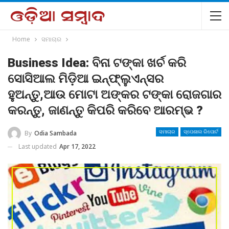
Home
ସମାଚାର
Business Idea: ବିନା ଟଙ୍କା ଖର୍ଚ କରି
ସୋସିଆଲ ମିଡ଼ିଆ ଇନ୍ଫ୍ଲୁଏନ୍ସର
ହୁଅନ୍ତୁ,ଆଉ ମୋଟା ଅଙ୍କର ଟଙ୍କା ରୋଜଗାର
କରନ୍ତୁ, ଜାଣନ୍ତୁ କିପରି କରିବେ ଆରମ୍ଭ ?
By
Odia Sambada
ସମାଚାର
ସ୍ପେଶାଲ ରିପୋର୍ଟ
Last updated
Apr 17, 2022