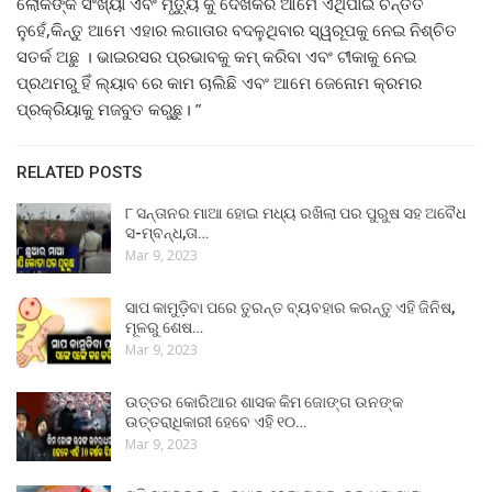
ଲୋକଙ୍କ ସଂଖ୍ୟା ଏବଂ ମୃତ୍ୟୁ କୁ ଦେଖିକରି ଆମେ ଏଥିପାଇଁ ଚିନ୍ତିତ
ନୁହେଁ,କିନ୍ତୁ ଆମେ ଏହାର ଲଗାତାର ବଦଳୁଥିବାର ସ୍ୱରୂପକୁ ନେଇ ନିଶ୍ଚିତ
ସତର୍କ ଅଛୁ । ଭାଇରସର ପ୍ରଭାବକୁ କମ୍ କରିବା ଏବଂ ଟୀକାକୁ ନେଇ
ପ୍ରଥମରୁ ହିଁ ଲ୍ୟାବ ରେ କାମ ଚାଲିଛି ଏବଂ ଆମେ ଜେନୋମ କ୍ରମର
ପ୍ରକ୍ରିୟାକୁ ମଜବୁତ କରୁଛୁ। ”
RELATED POSTS
୮ ସନ୍ତାନର ମାଆ ହୋଇ ମଧ୍ୟ ରଖିଲା ପର ପୁରୁଷ ସହ ଅବୈଧ
ସ-ମ୍ବନ୍ଧ,ତା…
Mar 9, 2023
ସାପ କାମୁଡ଼ିବା ପରେ ତୁରନ୍ତ ବ୍ୟବହାର କରନ୍ତୁ ଏହି ଜିନିଷ,
ମୂଳରୁ ଶେଷ…
Mar 9, 2023
ଉତ୍ତର କୋରିଆର ଶାସକ କିମ ଜୋଙ୍ଗ ଉନଙ୍କ
ଉତ୍ତରାଧିକାରୀ ହେବେ ଏହି ୧୦…
Mar 9, 2023