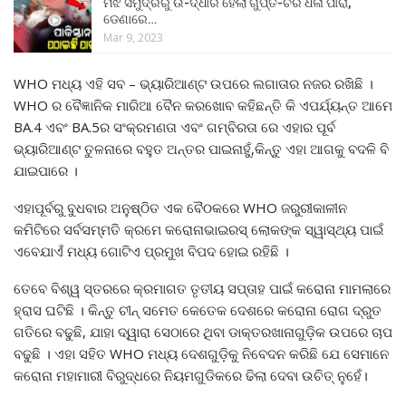
ମଝି ସମୁଦ୍ରରୁ ଉ-ଦ୍ଧାର ହେଲା ଗୁପ୍ତ-ଚର ଧଳା ପାରା,
ଡେଣାରେ…
Mar 9, 2023
WHO ମଧ୍ୟ ଏହି ସବ – ଭ୍ୟାରିଆଣ୍ଟ ଉପରେ ଲଗାତାର ନଜର ରଖିଛି ।
WHO ର ବୈଜ୍ଞାନିକ ମାରିଆ ବୈନ କରଖୋବ କହିଛନ୍ତି କି ଏପର୍ଯ୍ୟନ୍ତ ଆମେ
BA.4 ଏବଂ BA.5ର ସଂକ୍ରମଣତା ଏବଂ ଗମ୍ବିରତା ରେ ଏହାର ପୂର୍ବ
ଭ୍ୟାରିଆଣ୍ଟ ତୁଳନାରେ ବହୁତ ଅନ୍ତର ପାଇନାହୁଁ,କିନ୍ତୁ ଏହା ଆଗକୁ ବଦଳି ବି
ଯାଇପାରେ ।
ଏହାପୂର୍ବରୁ ବୁଧବାର ଅନୁଷ୍ଠିତ ଏକ ବୈଠକରେ WHO ଜରୁରୀକାଳୀନ
କମିଟିରେ ସର୍ବସମ୍ମତି କ୍ରମେ କରୋନାଭାଇରସ୍ ଲୋକଙ୍କ ସ୍ୱାସ୍ଥ୍ୟ ପାଇଁ
ଏବେଯାଏଁ ମଧ୍ୟ ଗୋଟିଏ ପ୍ରମୁଖ ବିପଦ ହୋଇ ରହିଛି ।
ତେବେ ବିଶ୍ୱ ସ୍ତରରେ କ୍ରମାଗତ ତୃତୀୟ ସପ୍ତାହ ପାଇଁ କରୋନା ମାମଲାରେ
ହ୍ରାସ ଘଟିଛି । କିନ୍ତୁ ଚୀନ୍ ସମେତ କେତେକ ଦେଶରେ କରୋନା ରୋଗ ଦ୍ରୁତ
ଗତିରେ ବଢୁଛି, ଯାହା ଦ୍ୱାରା ସେଠାରେ ଥିବା ଡାକ୍ତରଖାନାଗୁଡ଼ିକ ଉପରେ ଚାପ
ବଢୁଛି । ଏହା ସହିତ WHO ମଧ୍ୟ ଦେଶଗୁଡ଼ିକୁ ନିବେଦନ କରିଛି ଯେ ସେମାନେ
କରୋନା ମହାମାରୀ ବିରୁଦ୍ଧରେ ନିୟମଗୁଡିକରେ ଢିଲା ଦେବା ଉଚିତ୍ ନୁହେଁ।