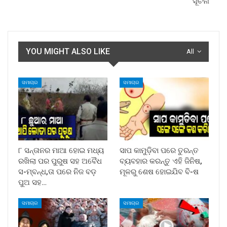
ସୂଚନା
YOU MIGHT ALSO LIKE
All
ସମାଚାର
ସମାଚାର
୮ ସନ୍ତାନର ମାଆ ହୋଇ ମଧ୍ୟ
ସାପ କାମୁଡ଼ିବା ପରେ ତୁରନ୍ତ
ରଖିଲା ପର ପୁରୁଷ ସହ ଅବୈଧ
ବ୍ୟବହାର କରନ୍ତୁ ଏହି ଜିନିଷ,
ସ-ମ୍ବନ୍ଧ,ତା ପରେ ନିଜ ବଡ଼
ମୂଳରୁ ଶେଷ ହୋଇଯିବ ବି-ଷ
ପୁଅ ସହ…
ସମାଚାର
ସମାଚାର