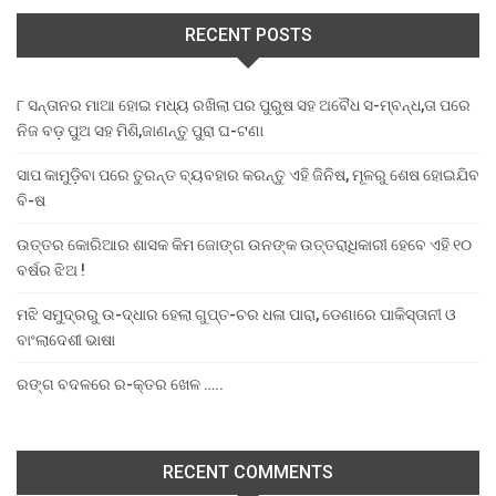
RECENT POSTS
୮ ସନ୍ତାନର ମାଆ ହୋଇ ମଧ୍ୟ ରଖିଲା ପର ପୁରୁଷ ସହ ଅବୈଧ ସ-ମ୍ବନ୍ଧ,ତା ପରେ
ନିଜ ବଡ଼ ପୁଅ ସହ ମିଶି,ଜାଣନ୍ତୁ ପୁରା ଘ-ଟଣା
ସାପ କାମୁଡ଼ିବା ପରେ ତୁରନ୍ତ ବ୍ୟବହାର କରନ୍ତୁ ଏହି ଜିନିଷ, ମୂଳରୁ ଶେଷ ହୋଇଯିବ
ବି-ଷ
ଉତ୍ତର କୋରିଆର ଶାସକ କିମ ଜୋଙ୍ଗ ଉନଙ୍କ ଉତ୍ତରାଧିକାରୀ ହେବେ ଏହି ୧୦
ବର୍ଷର ଝିଅ !
ମଝି ସମୁଦ୍ରରୁ ଉ-ଦ୍ଧାର ହେଲା ଗୁପ୍ତ-ଚର ଧଳା ପାରା, ଡେଣାରେ ପାକିସ୍ତାନୀ ଓ
ବାଂଲାଦେଶୀ ଭାଷା
ରଙ୍ଗ ବଦଳରେ ର-କ୍ତର ଖେଳ …..
RECENT COMMENTS