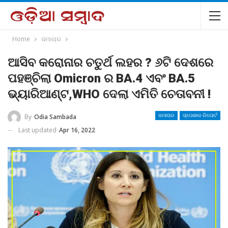
Home
ସମାଚାର
ଆସିବ କରୋନାର ଚତୁର୍ଥ ଲହର ? ୬ଟି ଦେଶରେ
ପହଞ୍ଚିଲା Omicron ର BA.4 ଏବଂ BA.5
ଭ୍ୟାରିଆଣ୍ଟ,WHO ଦେଲା ଏମିତି ଚେତାବନୀ !
By
Odia Sambada
ସମାଚାର
ସ୍ପେଶାଲ ରିପୋର୍ଟ
Last updated
Apr 16, 2022