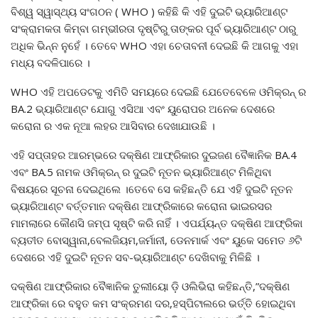
ବିଶ୍ୱ ସ୍ୱାସ୍ଥ୍ୟ ସଂଗଠନ ( WHO ) କହିଛି କି ଏହି ଦୁଇଟି ଭ୍ୟାରିଆଣ୍ଟ
ସଂକ୍ରାମକତା କିମ୍ବା ଗମ୍ଭୀରତା ଦୃଷ୍ଟିରୁ ତାଙ୍କର ପୂର୍ବ ଭ୍ୟାରିଆଣ୍ଟ ଠାରୁ
ଅଧିକ ଭିନ୍ନ ନୁହେଁ । ତେବେ WHO ଏହା ଚେତାବନୀ ଦେଇଛି କି ଆଗକୁ ଏହା
ମଧ୍ୟ ବଦଳିପାରେ ।
WHO ଏହି ଅପଡେଟକୁ ଏମିତି ସମୟରେ ଦେଇଛି ଯେତେବେଳେ ଓମିକ୍ରନ୍ ର
BA.2 ଭ୍ୟାରିଆଣ୍ଟ ଯୋଗୁ ଏସିଆ ଏବଂ ୟୁରୋପର ଅନେକ ଦେଶରେ
କରୋନା ର ଏକ ନୂଆ ଲହର ଆସିବାର ଦେଖାଯାଉଛି ।
ଏହି ସପ୍ତାହର ଆରମ୍ଭରେ ଦକ୍ଷିଣ ଆଫ୍ରିକାର ଦୁଇଜଣ ବୈଜ୍ଞାନିକ BA.4
ଏବଂ BA.5 ନାମକ ଓମିକ୍ରନ୍ ର ଦୁଇଟି ନୂତନ ଭ୍ୟାରିଆଣ୍ଟ ମିଳିଥିବା
ବିଷୟରେ ସୂଚନା ଦେଇଥିଲେ ।ତେବେ ସେ କହିଛନ୍ତି ଯେ ଏହି ଦୁଇଟି ନୂତନ
ଭ୍ୟାରିଆଣ୍ଟ ବର୍ତ୍ତମାନ ଦକ୍ଷିଣ ଆଫ୍ରିକାରେ କରୋନା ଭାଇରସର
ମାମଲାରେ କୌଣସି ଜମ୍ପ ସୃଷ୍ଟି କରି ନାହିଁ । ଏପର୍ଯ୍ୟନ୍ତ ଦକ୍ଷିଣ ଆଫ୍ରିକା
ବ୍ୟତୀତ ବୋସ୍ୱାନା,ବେଲଜିୟମ,ଜର୍ମାନୀ, ଡେନମାର୍କ ଏବଂ ୟୁକେ ସମେତ ୬ଟି
ଦେଶରେ ଏହି ଦୁଇଟି ନୂତନ ସବ-ଭ୍ୟାରିଆଣ୍ଟ ଦେଖିବାକୁ ମିଳିଛି ।
ଦକ୍ଷିଣ ଆଫ୍ରିକାର ବୈଜ୍ଞାନିକ ତୁଲୀୟୋ ଡ଼ି ଓଲିଭିରା କହିଛନ୍ତି,”ଦକ୍ଷିଣ
ଆଫ୍ରିକା ରେ ବହୁତ କମ ସଂକ୍ରମଣ ଦର,ହସ୍ପିଟାଲରେ ଭର୍ତ୍ତି ହୋଇଥିବା