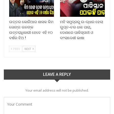
ଉତ୍ତର କୋରିଆର ଶାସକ କିମ
ମଝି ସମୁଦ୍ରରୁ ଉ-ଦ୍ଧାର ହେଲା
ଜୋଙ୍ଗ ଉନଙ୍କ
ଗୁପ୍ତ-ଚର ଧଳା ପାରା,
ଉତ୍ତରାଧିକାରୀ ହେବେ ଏହି ୧୦
ଡେଣାରେ ପାକିସ୍ତାନୀ ଓ
ବର୍ଷର ଝିଅ !
ବାଂଲାଦେଶୀ ଭାଷା
PREV
NEXT
LEAVE A REPLY
Your email address will not be published.