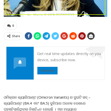
0
Share
Get real time updates directly on you
device, subscribe now.
Subscribe
ଓମିକ୍ରନ ଭ୍ୟାରିଆଣ୍ଟ (Omicron Variants) ର ଦୁଇଟି ସବ୍ –
ଭ୍ୟାରିଆଣ୍ଟ (BA.4 ଏବଂ BA.5) ଦୁନିଆର ଅନେକ ଦେଶରେ
ପହଞ୍ଚିସାରିଥିବାର ନିଶ୍ଚିନ୍ତ ହୋଇଛି । ଏହା ମଧ୍ୟରେ