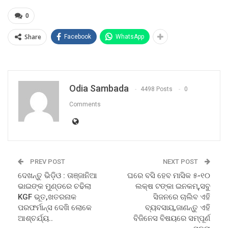
0
Share
Facebook
WhatsApp
Odia Sambada
4498 Posts
0
Comments
PREV POST
NEXT POST
ଦେଖନ୍ତୁ ଭିଡ଼ିଓ : ତାଞ୍ଜାନିଆ
ଘରେ ବସି ହେବ ମାସିକ ୫-୧୦
ଭାଇଙ୍କ ମୁଣ୍ଡରେ ଚଢିଲା
ଲକ୍ଷ ଟଙ୍କା ଇନକମ୍,ସବୁ
KGF ଭୂତ,ଖତରନାକ
ସିଜନରେ ଚାଲିବ ଏହି
ପରଫର୍ମାନ୍ସ ଦେଖି ଲୋକେ
ବ୍ୟବସାୟ,ଜାଣନ୍ତୁ ଏହି
ଆଶ୍ଚର୍ଯ୍ୟ..
ବିଜିନେସ ବିଷୟରେ ସମ୍ପୂର୍ଣ