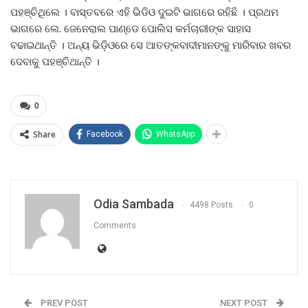
ପହଞ୍ଚିଥିଲେ । ବାସ୍ତବରେ ଏହି ଭିଡିଓ ଦୁଇଟି ଭାଗରେ ରହିଛି । ପ୍ରଥମ
ଭାଗରେ ଲେ. ଜେନେରାଲ ପାଣ୍ଡେ ପୋଲିସ କର୍ମଚାରୀଙ୍କ ସାହାସ
ବଢାଇଥାନ୍ତି । ଅନ୍ୟ ଭିଡ଼ିଓରେ ସେ ଆତଙ୍କବାଦୀମାନଙ୍କୁ ମାରିବାର ଖବର
ଦେବାକୁ ପହଞ୍ଚିଥାନ୍ତି ।
0
Share
Facebook
WhatsApp
Odia Sambada
4498 Posts
0
Comments
PREV POST
NEXT POST