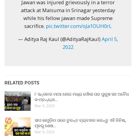
Jawan was injured grievously in a terror
attack at Maisuma in Srinagar yesterday
while his fellow jawan made Supreme
sacrifice.
pic.twitter.com/oJa1OUH0rL
— Aditya Raj Kaul (@AdityaRajKaul)
April 5,
2022
RELATED POSTS
୮ ସନ୍ତାନର ମାଆ ହୋଇ ମଧ୍ୟ ରଖିଲା ପର ପୁରୁଷ ସହ ଅବୈଧ
ସ-ମ୍ବନ୍ଧ,ତା…
Mar 9, 2023
ସାପ କାମୁଡ଼ିବା ପରେ ତୁରନ୍ତ ବ୍ୟବହାର କରନ୍ତୁ ଏହି ଜିନିଷ,
ମୂଳରୁ ଶେଷ…
Mar 9, 2023