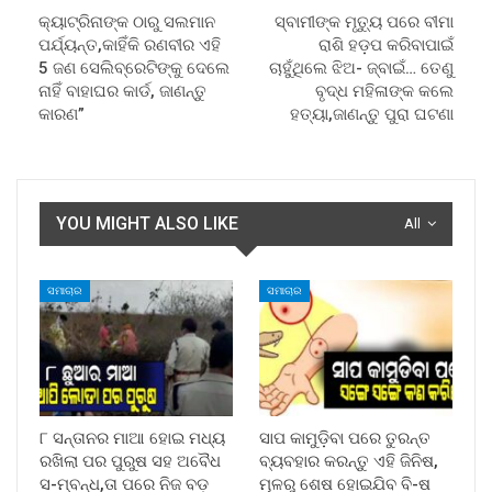
କ୍ୟାଟ୍ରିନାଙ୍କ ଠାରୁ ସଲମାନ
ସ୍ବାମୀଙ୍କ ମୃତ୍ୟୁ ପରେ ବୀମା
ପର୍ଯ୍ୟନ୍ତ,କାହିଁକି ରଣବୀର ଏହି
ରାଶି ହଡ଼ପ କରିବାପାଇଁ
5 ଜଣ ସେଲିବ୍ରେଟିଙ୍କୁ ଦେଲେ
ଚାହୁଁଥିଲେ ଝିଅ- ଜ୍ବାଇଁ… ତେଣୁ
ନାହିଁ ବାହାଘର କାର୍ଡ, ଜାଣନ୍ତୁ
ବୃଦ୍ଧ ମହିଳାଙ୍କ କଲେ
କାରଣ”
ହତ୍ୟା,ଜାଣନ୍ତୁ ପୁରା ଘଟଣା
YOU MIGHT ALSO LIKE
All
ସମାଚାର
ସମାଚାର
୮ ସନ୍ତାନର ମାଆ ହୋଇ ମଧ୍ୟ
ସାପ କାମୁଡ଼ିବା ପରେ ତୁରନ୍ତ
ରଖିଲା ପର ପୁରୁଷ ସହ ଅବୈଧ
ବ୍ୟବହାର କରନ୍ତୁ ଏହି ଜିନିଷ,
ସ-ମ୍ବନ୍ଧ,ତା ପରେ ନିଜ ବଡ଼
ମୂଳରୁ ଶେଷ ହୋଇଯିବ ବି-ଷ