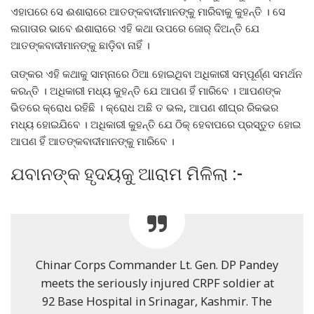
ଏହାପରେ ସେ ଈଶାରାରେ ଆତଙ୍କବାଦୀମାନଙ୍କୁ ମାରିବାକୁ କୁହନ୍ତି । ସେ
ଲଗାତାର ଭାବେ ଈଶାରାରେ ଏହି କଥା ଉପରେ ଜୋର୍ ଦିଅନ୍ତି ଯେ
ଆତଙ୍କବାଦୀମାନଙ୍କୁ ଛାଡ଼ିବା ନାହିଁ ।
ତାଙ୍କର ଏହି କଥାକୁ ସାମ୍ନାରେ ଠିଆ ହୋଇଥିବା ଅଧିକାରୀ ସମ୍ପୂର୍ଣ୍ଣ ସମର୍ଥନ
କରନ୍ତି । ଅଧିକାରୀ ମଧ୍ୟ କୁହନ୍ତି ଯେ ଆପଣ ହିଁ ମାରିବେ । ଆପଣଙ୍କ
ଭିତରେ କ୍ରୋଧ ରହିଛି । କ୍ରୋଧ ଅଛି ତ ଭଲ, ଆପଣ ଶୀଘ୍ର ରିକଭର
ମଧ୍ୟ ହୋଇଯିବେ । ଅଧିକାରୀ କୁହନ୍ତି ଯେ ଠିକ୍ ହେବାପରେ ପ୍ରସ୍ତୁତ ହୋଇ
ଆପଣ ହିଁ ଆତଙ୍କବାଦୀମାନଙ୍କୁ ମାରିବେ ।
ଯବାନଙ୍କ ହୃଦୟକୁ ଆରାମ ମିଳିଲା :-
Chinar Corps Commander Lt. Gen. DP Pandey
meets the seriously injured CRPF soldier at
92 Base Hospital in Srinagar, Kashmir. The