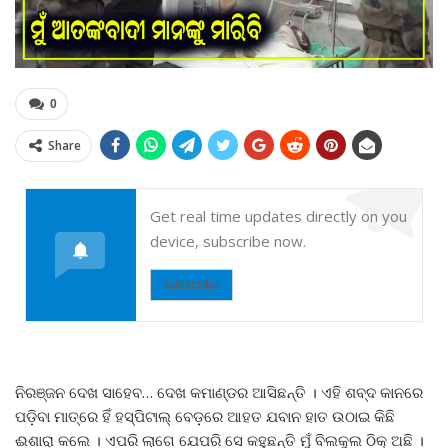
0
Share
Get real time updates directly on you
device, subscribe now.
Subscribe
ନିରଞ୍ଜନ ଦେଖ ସାହେବ… ଦେଖ କମାଣ୍ଡର ଆସିଛନ୍ତି । ଏହି ଶବ୍ଦ କାନରେ
ପଡ଼ିବା ମାତ୍ରେ ହିଁ ହସ୍ପିଟାଲ୍ ବେଡ଼ରେ ଆହତ ଯବାନ ହାତ ଉଠାଇ କିଛି
ଈଶାରା କଲେ । ଏପରି ଲାଗେ ଯେପରି ସେ କହୁଛନ୍ତି ମୁଁ ବିଲକୁଲ ଠିକ୍ ଅଛି ।