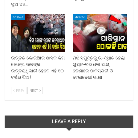
ପୁଅ ସହ…
ସମାଚାର
ସମାଚାର
ଉତ୍ତର କୋରିଆର ଶାସକ କିମ
ମଝି ସମୁଦ୍ରରୁ ଉ-ଦ୍ଧାର ହେଲା
ଜୋଙ୍ଗ ଉନଙ୍କ
ଗୁପ୍ତ-ଚର ଧଳା ପାରା,
ଉତ୍ତରାଧିକାରୀ ହେବେ ଏହି ୧୦
ଡେଣାରେ ପାକିସ୍ତାନୀ ଓ
ବର୍ଷର ଝିଅ !
ବାଂଲାଦେଶୀ ଭାଷା
PREV
NEXT
LEAVE A REPLY