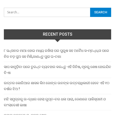
RECENT POSTS
୮ ସନ୍ତାନର ମାଆ ହୋଇ ମଧ୍ୟ ରଖିଲା ପର ପୁରୁଷ ସହ ଅବୈଧ ସ-ମ୍ବନ୍ଧ,ତା ପରେ
ନିଜ ବଡ଼ ପୁଅ ସହ ମିଶି,ଜାଣନ୍ତୁ ପୁରା ଘ-ଟଣା
ସାପ କାମୁଡ଼ିବା ପରେ ତୁରନ୍ତ ବ୍ୟବହାର କରନ୍ତୁ ଏହି ଜିନିଷ, ମୂଳରୁ ଶେଷ ହୋଇଯିବ
ବି-ଷ
ଉତ୍ତର କୋରିଆର ଶାସକ କିମ ଜୋଙ୍ଗ ଉନଙ୍କ ଉତ୍ତରାଧିକାରୀ ହେବେ ଏହି ୧୦
ବର୍ଷର ଝିଅ !
ମଝି ସମୁଦ୍ରରୁ ଉ-ଦ୍ଧାର ହେଲା ଗୁପ୍ତ-ଚର ଧଳା ପାରା, ଡେଣାରେ ପାକିସ୍ତାନୀ ଓ
ବାଂଲାଦେଶୀ ଭାଷା