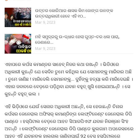
ଉତ୍ତର କୋରିଆର ଶାସକ କିମ ଜୋଙ୍ଗ ଉନଙ୍କ
ଉତ୍ତରାଧିକାରୀ ହେବେ ଏହି ୧୦…
Mar 9, 2023
ମଝି ସମୁଦ୍ରରୁ ଉ-ଦ୍ଧାର ହେଲା ଗୁପ୍ତ-ଚର ଧଳା ପାରା,
ଡେଣାରେ…
Mar 9, 2023
ଏହାପରେ କର୍ପସ କମାଣ୍ଡର ସାହେବ୍ ନିଜର କଥା ରଖନ୍ତି । ଭିଡିଓରେ
ଅଧିକାରୀ କୁହନ୍ତି ଯେ ସେଦିନ ତୁମେ କହିଥିଲ ଯେ ସେମାନଙ୍କୁ ମାରିବାର ଅଛି
। ତୁମେ ଜାଣିଛ ! ମାରିଦେଲି ସେମାନଙ୍କୁ… ଦୁହିଁଙ୍କୁ ହତ୍ୟା କରି ମାରିଦେଇଛି ।
ଏହାର ଜବାବରେ ବେଡ଼ରେ ପଡ଼ିଥିବା ଯବାନ ବହୁତ୍ ଖୁସି ହୋଇଯାଆନ୍ତି । ସେ
କୁହନ୍ତି ବହୁତ୍ ଭଲ ।
ଏହି ଭିଡ଼ିଓରେ ଯେଉଁ ସେନାର ଅଧିକାରୀ ଅଛନ୍ତି, ସେ ହେଉଛନ୍ତି ଚିନାର
କର୍ପସର ଜେନେରାଲ ଅଫିସର୍ କମାଣ୍ଡିଙ୍ଗ ଲେଫ୍ଟିନେଣ୍ଟ ଜେନେରାଲ ଡିପି
ପାଣ୍ଡେ । ହସ୍ପିଟାଲ ବେଡ଼ରେ ଆହତ ସିଆରପିଏଫ ଯବାନ ନିରଞ୍ଜନ ସିଂହ
ଅଟନ୍ତି । ଲେଫ୍ଟିନେଣ୍ଟ ଜେନେରାଲ ଡିପି ପାଣ୍ଡେ କୁଲଗାମ ଅପରେସନରେ
ଆହତ ଏହି ଯବାନଙ୍କ ହାଲଚାଲ ଜାଣିବାପାଇଁ 92 ବେସ ହସ୍ପିଟାଲରେ