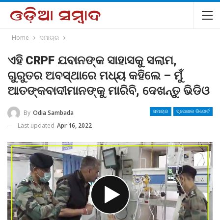
Home
ସମାଚାର
ଏହି CRPF ଯବାନଙ୍କ ସାହାସକୁ ସଲାମ,
ଗୁରୁତର ଅବସ୍ଥାରେ ମଧ୍ୟ କହିଲେ – ମୁଁ
ଆତଙ୍କବାଦୀମାନଙ୍କୁ ମାରିବି, ଦେଖନ୍ତୁ ଭିଡିଓ
By
Odia Sambada
ସମାଚାର
ସ୍ପେଶାଲ ରିପୋର୍ଟ
Last updated
Apr 16, 2022