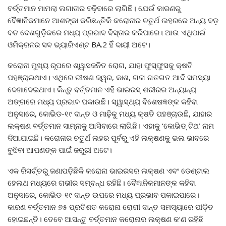
ବର୍ତ୍ତମାନ ମାମଲା ଲଗାତାର ବଢ଼ିବାରେ ଲାଗିଛି। ଯେଉଁ କାରଣରୁ
ବୈଜ୍ଞାନିକମାନେ ଆଶଙ୍କା କରିଛନ୍ତିକି କରୋନାର ଚତୁର୍ଥ ଲହରରେ ଅନ୍ୟ ବଡ଼
ବଡ ଦେଶଗୁଡ଼ିକରେ ମଧ୍ୟ ପ୍ରଭାବ ବିସ୍ତାର କରିପାରେ। ଆଉ ଏଥିପାଇଁ
ଓମିକ୍ରନର ସବ ଭ୍ୟାରିଏଣ୍ଟ BA.2 ହିଁ ଦାୟୀ ଅଟେ।
କରୋନା ମୁଖ୍ୟ ରୂପରେ ଶ୍ୱାସଜନିତ ରୋଗ, ଯାହା ଫୁସ୍‌ଫୁସକୁ କ୍ଷତି
ପହଞ୍ଚାଇଥାଏ। ଏଥିରେ ଭୀଷଣ ଜ୍ୱର, କାଶ, ଗଳା ଗତଗତ ଆଦି ସମସ୍ୟା
ଦେଖାଦେଇଥାଏ। କିନ୍ତୁ ବର୍ତ୍ତମାନ ଏହି ଭାଇରସ୍‌ ଶରୀରର ଅନ୍ୟାନ୍ୟ
ଅଙ୍ଗରେ ମଧ୍ୟ ପ୍ରଭାବ ପକାଉଛି। ସ୍ୱାସ୍ଥ୍ୟ ବିଶେଷଜ୍ଞଙ୍କ କହିବା
ଅନୁସାରେ, କୋଭିଡ-୧୯ ଦାନ୍ତ ଓ ମାଢ଼ିକୁ ମଧ୍ୟ କ୍ଷତି ପହଞ୍ଚାଉଛି, ଯାହାର
ଲକ୍ଷଣ ବର୍ତ୍ତମାନ ସାମ୍ନାକୁ ଆସିବାରେ ଲାଗିଛି। ଏହାକୁ ‘କୋଭିଡ୍‌ ଟିଥ’ ନାମ
ଦିଆଯାଇଛି। କରୋନାର ଚତୁର୍ଥ ଲହର ପୂର୍ବରୁ ଏହି ଲକ୍ଷଣକୁ ଭଲ ଭାବରେ
ବୁଝିବା ଆପଣଙ୍କ ପାଇଁ ଜରୁରୀ ଅଟେ।
ଏକ ରିସର୍ଚ୍ଚରୁ ଜଣାପଡ଼ିଛିକି କରୋନା ଭାଇରସର ଲକ୍ଷଣ ଏବଂ ଡେଣ୍ଟାଲ
ହେଲଥ ମଧ୍ୟରେ ଗଭୀର ସମ୍ବନ୍ଧ ରହିଛି। ବୈଜ୍ଞାନିକମାନଙ୍କ କହିବା
ଅନୁସାରେ, କୋଭିଡ-୧୯ ଦାନ୍ତ ଉପରେ ମଧ୍ୟ ପ୍ରଭାବ ପକାଇପାରେ।
କାରଣ ବର୍ତ୍ତମାନ ୭୫ ପ୍ରତିଶତ କରୋନା ରୋଗୀ ଦାନ୍ତ ସମସ୍ୟାରେ ପୀଡ଼ିତ
ହୋଇଛନ୍ତି। ତେବେ ଆସନ୍ତୁ ବର୍ତ୍ତମାନ କରୋନାର ଲକ୍ଷଣ କ’ଣ ରହିଛି