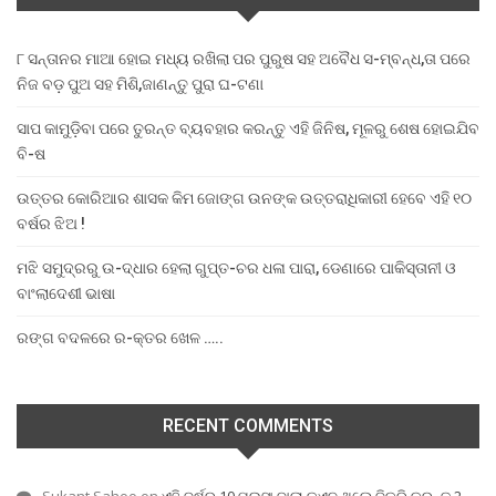
୮ ସନ୍ତାନର ମାଆ ହୋଇ ମଧ୍ୟ ରଖିଲା ପର ପୁରୁଷ ସହ ଅବୈଧ ସ-ମ୍ବନ୍ଧ,ତା ପରେ
ନିଜ ବଡ଼ ପୁଅ ସହ ମିଶି,ଜାଣନ୍ତୁ ପୁରା ଘ-ଟଣା
ସାପ କାମୁଡ଼ିବା ପରେ ତୁରନ୍ତ ବ୍ୟବହାର କରନ୍ତୁ ଏହି ଜିନିଷ, ମୂଳରୁ ଶେଷ ହୋଇଯିବ
ବି-ଷ
ଉତ୍ତର କୋରିଆର ଶାସକ କିମ ଜୋଙ୍ଗ ଉନଙ୍କ ଉତ୍ତରାଧିକାରୀ ହେବେ ଏହି ୧୦
ବର୍ଷର ଝିଅ !
ମଝି ସମୁଦ୍ରରୁ ଉ-ଦ୍ଧାର ହେଲା ଗୁପ୍ତ-ଚର ଧଳା ପାରା, ଡେଣାରେ ପାକିସ୍ତାନୀ ଓ
ବାଂଲାଦେଶୀ ଭାଷା
ରଙ୍ଗ ବଦଳରେ ର-କ୍ତର ଖେଳ …..
RECENT COMMENTS
Sukant Sahoo
on
ଏହି ବର୍ଷର 10 ପଇସା ବାଲା କଏନ ଥିଲେ ବିକ୍ରି କରନ୍ତୁ 2