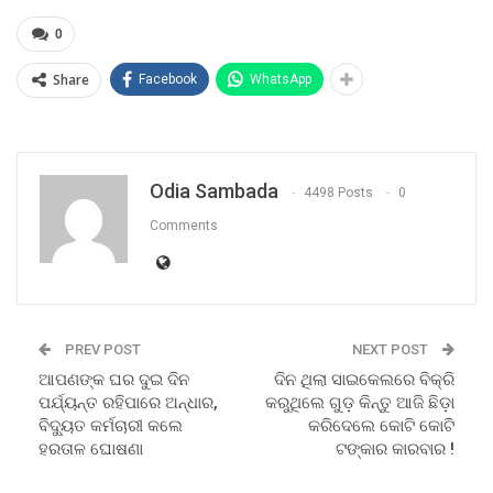
0
Share
Facebook
WhatsApp
Odia Sambada
4498 Posts
0
Comments
PREV POST
NEXT POST
ଆପଣଙ୍କ ଘର ଦୁଇ ଦିନ
ଦିନ ଥିଲା ସାଇକେଲରେ ବିକ୍ରି
ପର୍ଯ୍ୟନ୍ତ ରହିପାରେ ଅନ୍ଧାର,
କରୁଥିଲେ ଗୁଡ଼ କିନ୍ତୁ ଆଜି ଛିଡ଼ା
ବିଦ୍ୟୁତ କର୍ମଚାରୀ କଲେ
କରିଦେଲେ କୋଟି କୋଟି
ହରତାଳ ଘୋଷଣା
ଟଙ୍କାର କାରବାର !