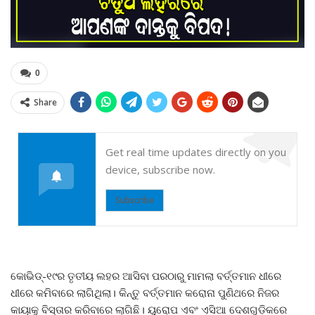
0
Share
Get real time updates directly on you
device, subscribe now.
Subscribe
କୋଭିଡ୍‌-୧୯ର ତୃତୀୟ ଲହର ଆସିବା ପରଠାରୁ ମାମଲା ବର୍ତ୍ତମାନ ଧୀରେ
ଧୀରେ କମିବାରେ ଲାଗିଥିଲା। କିନ୍ତୁ ବର୍ତ୍ତମାନ କରୋନା ପୁଣିଥରେ ନିଜର
କାୟାକୁ ବିସ୍ତାର କରିବାରେ ଲାଗିଛି। ୟୁରୋପ ଏବଂ ଏସିଆ ଦେଶଗୁଡ଼ିକରେ