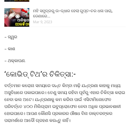
ମଝି ସମୁଦ୍ରରୁ ଉ-ଦ୍ଧାର ହେଲା ଗୁପ୍ତ-ଚର ଧଳା ପାରା,
ଡେଣାରେ…
Mar 9, 2023
– ଜ୍ୱର
– କାଶ
– ଥକ୍କାପଣ.
‘କୋଭିଡ୍‌ ଟିଥ’ର ଚିକିତ୍ସା:-
ବର୍ତ୍ତମାନ କରୋନା ସମୟରେ ଦାନ୍ତ କିମ୍ବା ମାଢ଼ି ଯନ୍ତ୍ରଣା କାହାକୁ ମଧ୍ୟ
ଅସୁବିଧାରେ ପକାଇପାରେ। ତେଣୁ ସମୟ ରହିବା ପୂର୍ବରୁ ଏହାର ଚିକିତ୍ସା କରାଇ
ନେବା ଭଲ ଅଟେ। ଯନ୍ତ୍ରଣାକୁ କମ କରିବା ପାଇଁ ଏସିଟାମିନୋଫେନ
ପରିବର୍ତ୍ତେ ୪୦୦ ମିଲିଗ୍ରାମ ଇବୁପ୍ରୋଫେନ ନେବା ଅଧିକ ପ୍ରଭାବଶାଳୀ
ହୋଇପାରେ। ଆପଣ କୌଣସି ପ୍ରକାରର ଔଷଧ ବିନା ଡାକ୍ତରଙ୍କର
ପରାମର୍ଶରେ ଆଦୌ ଗ୍ରହଣ କରନ୍ତୁ ନାହିଁ।