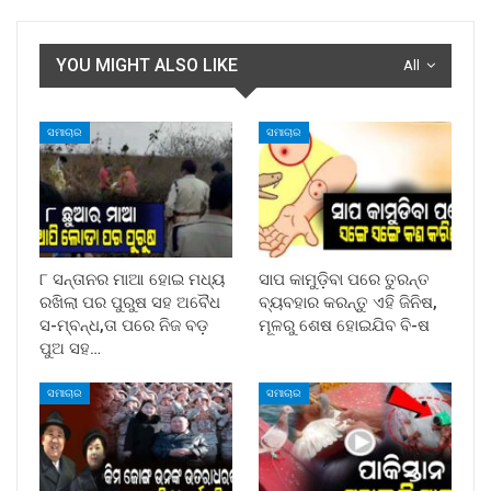
YOU MIGHT ALSO LIKE
All
ସମାଚାର
ସମାଚାର
୮ ସନ୍ତାନର ମାଆ ହୋଇ ମଧ୍ୟ
ସାପ କାମୁଡ଼ିବା ପରେ ତୁରନ୍ତ
ରଖିଲା ପର ପୁରୁଷ ସହ ଅବୈଧ
ବ୍ୟବହାର କରନ୍ତୁ ଏହି ଜିନିଷ,
ସ-ମ୍ବନ୍ଧ,ତା ପରେ ନିଜ ବଡ଼
ମୂଳରୁ ଶେଷ ହୋଇଯିବ ବି-ଷ
ପୁଅ ସହ…
ସମାଚାର
ସମାଚାର