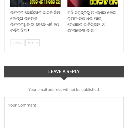
ଉତ୍ତର କୋରିଆର ଶାସକ କିମ
ମଝି ସମୁଦ୍ରରୁ ଉ-ଦ୍ଧାର ହେଲା
ଜୋଙ୍ଗ ଉନଙ୍କ
ଗୁପ୍ତ-ଚର ଧଳା ପାରା,
ଉତ୍ତରାଧିକାରୀ ହେବେ ଏହି ୧୦
ଡେଣାରେ ପାକିସ୍ତାନୀ ଓ
ବର୍ଷର ଝିଅ !
ବାଂଲାଦେଶୀ ଭାଷା
PREV
NEXT
LEAVE A REPLY
Your email address will not be published.