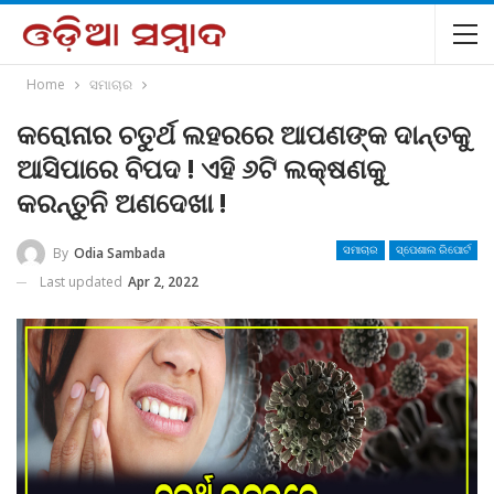
Home
ସମାଚାର
କରୋନାର ଚତୁର୍ଥ ଲହରରେ ଆପଣଙ୍କ ଦାନ୍ତକୁ
ଆସିପାରେ ବିପଦ ! ଏହି ୬ଟି ଲକ୍ଷଣକୁ
କରନ୍ତୁନି ଅଣଦେଖା !
By
Odia Sambada
ସମାଚାର
ସ୍ପେଶାଲ ରିପୋର୍ଟ
Last updated
Apr 2, 2022