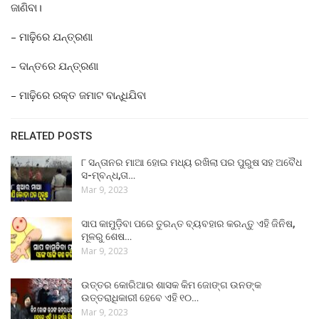
ଜାଣିବା।
– ମାଢ଼ିରେ ଯନ୍ତ୍ରଣା
– ଦାନ୍ତରେ ଯନ୍ତ୍ରଣା
– ମାଢ଼ିରେ ରକ୍ତ ଜମାଟ ବାନ୍ଧିଯିବା
RELATED POSTS
୮ ସନ୍ତାନର ମାଆ ହୋଇ ମଧ୍ୟ ରଖିଲା ପର ପୁରୁଷ ସହ ଅବୈଧ
ସ-ମ୍ବନ୍ଧ,ତା…
Mar 9, 2023
ସାପ କାମୁଡ଼ିବା ପରେ ତୁରନ୍ତ ବ୍ୟବହାର କରନ୍ତୁ ଏହି ଜିନିଷ,
ମୂଳରୁ ଶେଷ…
Mar 9, 2023
ଉତ୍ତର କୋରିଆର ଶାସକ କିମ ଜୋଙ୍ଗ ଉନଙ୍କ
ଉତ୍ତରାଧିକାରୀ ହେବେ ଏହି ୧୦…
Mar 9, 2023