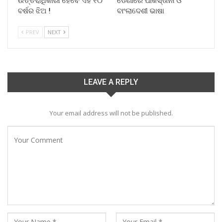
ଉତ୍ତରାଧିକାରୀ ହେବେ ଏହି ୧୦
ଡେଣାରେ ପାକିସ୍ତାନୀ ଓ
ବର୍ଷର ଝିଅ !
ବାଂଲାଦେଶୀ ଭାଷା
PREV
NEXT
LEAVE A REPLY
Your email address will not be published.