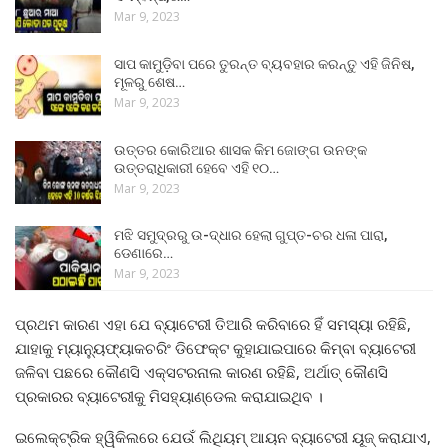
Mar 9, 2023
ସାପ କାମୁଡ଼ିବା ପରେ ତୁରନ୍ତ ବ୍ୟବହାର କରନ୍ତୁ ଏହି ଜିନିଷ,
ମୂଳରୁ ଶେଷ…
Mar 9, 2023
ଉତ୍ତର କୋରିଆର ଶାସକ କିମ ଜୋଙ୍ଗ ଉନଙ୍କ
ଉତ୍ତରାଧିକାରୀ ହେବେ ଏହି ୧୦…
Mar 9, 2023
ମଝି ସମୁଦ୍ରରୁ ଉ-ଦ୍ଧାର ହେଲା ଗୁପ୍ତ-ଚର ଧଳା ପାରା,
ଡେଣାରେ…
Mar 9, 2023
ପ୍ରଥମ କାରଣ ଏହା ଯେ ବ୍ୟାଟେରୀ ତିଆରି କରିବାରେ ହିଁ ସମସ୍ୟା ରହିଛି,
ଯାହାକୁ ମ୍ୟାନ୍ୟୁଫ୍ୟାକଚରିଂ ଡିଫେକ୍ଟ କୁହାଯାଇପାରେ କିମ୍ବା ବ୍ୟାଟେରୀ
ଜଳିବା ପଛରେ କୌଣସି ଏକ୍ସଟରନାଲ କାରଣ ରହିଛି, ଅର୍ଥାତ୍ କୌଣସି
ପ୍ରକାରର ବ୍ୟାଟେରୀକୁ ମିସହ୍ୟାଣ୍ଡେଲ କରାଯାଇଥିବ ।
ଇଲେକ୍ଟ୍ରିକ ହ୍ୱିକିଲରେ ଯେଉଁ ଲିଥିୟମ୍ ଆୟନ ବ୍ୟାଟେରୀ ୟୂଜ୍ କରାଯାଏ,