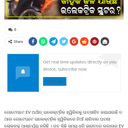
0
Share
Get real time updates directly on you
device, subscribe now.
Subscribe
ଗୋଟେପଟେ EV ଅର୍ଥାତ୍ ଇଲେକ୍ଟ୍ରିକ ହ୍ୱିକିଲକୁ ଉତ୍ସାହିତ କରାଯାଉଛି ତ
ଆଉ ଗୋଟେପଟେ ଇଲେକ୍ଟ୍ରିକ ହ୍ୱିକିଲରେ ନିଆଁ ଲାଗିବାର ଘଟଣା
ଲୋକଙ୍କୁ ଆଶ୍ଚର୍ଯ୍ୟ କରିଛି । ଗତ କିଛି ସମୟ ଧରି ଭାରତରେ ଲଗାତାର EV