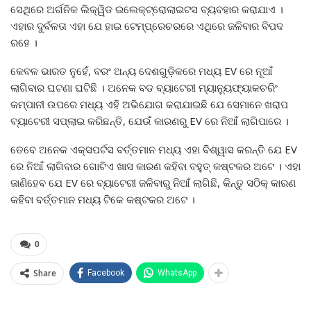
ସେଥିରେ ଅର୍ଗନିକ ଲିକ୍ୱିଡ ଇଲେକ୍ଟ୍ରୋଲାଇଟସ ବ୍ୟବହାର କରାଯାଏ ।
ଏହାର ଦୁର୍ବଳତା ଏହା ଯେ ହାଇ ଟେମ୍ପ୍ରେଚରରେ ଏଥିରେ ଜଳିବାର ବିପଦ
ରହେ ।
କେବଳ ଭାରତ ନୁହେଁ, ବରଂ ଅନ୍ୟ ଦେଶଗୁଡ଼ିକରେ ମଧ୍ୟ EV ରେ ନୂଆଁ
ଲାଗିବାର ଘଟଣା ଘଟିଛି । ଅନେକ ବଡ ବ୍ୟାଟେରୀ ମ୍ୟାନ୍ୟୁଫ୍ୟାକଚରିଂ
କମ୍ପାନୀ ଉପରେ ମଧ୍ୟ ଏହି ଅଭିଯୋଗ କରାଯାଇଛି ଯେ ସେମାନେ ଖରାପ
ବ୍ୟାଟେରୀ ସପ୍ଲାଇ କରିଛନ୍ତି, ଯେଉଁ କାରଣରୁ EV ରେ ନିଆଁ ଲାଗିପାରେ ।
ତେବେ ଅନେକ ଏକ୍ସପର୍ଟସ ବର୍ତ୍ତମାନ ମଧ୍ୟ ଏହା ବିଶ୍ୱାସ କରନ୍ତି ଯେ EV
ରେ ନିଆଁ ଲାଗିବାର ଗୋଟିଏ ଖାସ କାରଣ କହିବା ବହୁତ୍ କଷ୍ଟକର ଅଟେ । ଏହା
ଜାଣିହେବ ଯେ EV ରେ ବ୍ୟାଟେରୀ ଜଳିବାରୁ ନିଆଁ ଲାଗିଛି, କିନ୍ତୁ ସଠିକ୍ କାରଣ
କହିବା ବର୍ତ୍ତମାନ ମଧ୍ୟ ଟିକେ କଷ୍ଟକର ଅଟେ ।
0
Share
Facebook
WhatsApp