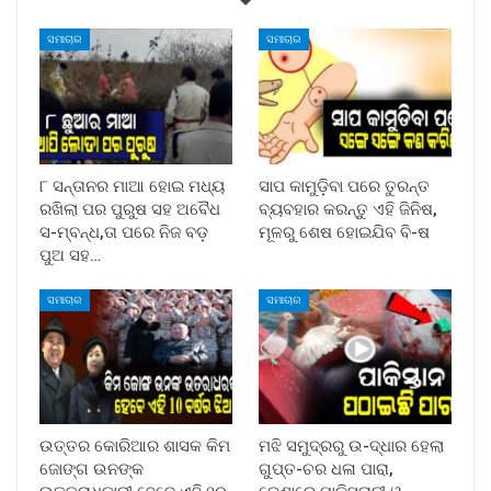
ସମାଚାର
ସମାଚାର
୮ ସନ୍ତାନର ମାଆ ହୋଇ ମଧ୍ୟ
ସାପ କାମୁଡ଼ିବା ପରେ ତୁରନ୍ତ
ରଖିଲା ପର ପୁରୁଷ ସହ ଅବୈଧ
ବ୍ୟବହାର କରନ୍ତୁ ଏହି ଜିନିଷ,
ସ-ମ୍ବନ୍ଧ,ତା ପରେ ନିଜ ବଡ଼
ମୂଳରୁ ଶେଷ ହୋଇଯିବ ବି-ଷ
ପୁଅ ସହ…
ସମାଚାର
ସମାଚାର
ଉତ୍ତର କୋରିଆର ଶାସକ କିମ
ମଝି ସମୁଦ୍ରରୁ ଉ-ଦ୍ଧାର ହେଲା
ଜୋଙ୍ଗ ଉନଙ୍କ
ଗୁପ୍ତ-ଚର ଧଳା ପାରା,