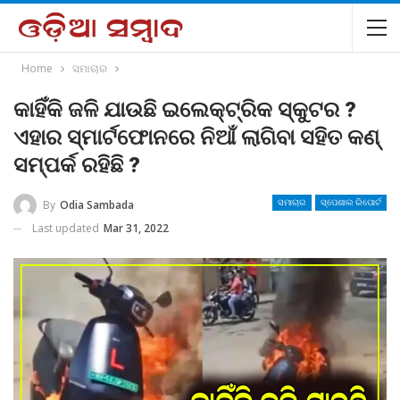
Home
ସମାଚାର
କାହିଁକି ଜଳି ଯାଉଛି ଇଲେକ୍ଟ୍ରିକ ସ୍କୁଟର ?
ଏହାର ସ୍ମାର୍ଟଫୋନରେ ନିଆଁ ଲାଗିବା ସହିତ କଣ୍
ସମ୍ପର୍କ ରହିଛି ?
By
Odia Sambada
ସମାଚାର
ସ୍ପେଶାଲ ରିପୋର୍ଟ
Last updated
Mar 31, 2022