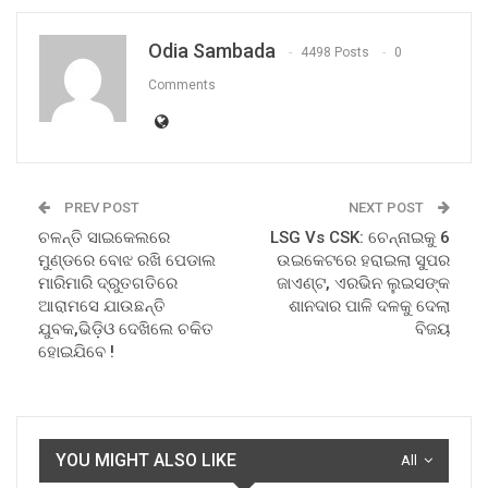
Odia Sambada
4498 Posts
0
Comments
PREV POST
NEXT POST
ଚଳନ୍ତି ସାଇକେଲରେ
LSG Vs CSK: ଚେନ୍ନାଇକୁ 6
ମୁଣ୍ଡରେ ବୋଝ ରଖି ପେଡାଲ
ଉଇକେଟରେ ହରାଇଲା ସୁପର
ମାରିମାରି ଦ୍ରୁତଗତିରେ
ଜାଏଣ୍ଟ, ଏରଭିନ ଲୁଇସଙ୍କ
ଆରାମସେ ଯାଉଛନ୍ତି
ଶାନଦାର ପାଳି ଦଳକୁ ଦେଲା
ଯୁବକ,ଭିଡ଼ିଓ ଦେଖିଲେ ଚକିତ
ବିଜୟ
ହୋଇଯିବେ !
YOU MIGHT ALSO LIKE
All