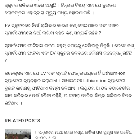
ସ୍କୁଟର ଜଳିବାର ଖବର ଆସୁଛି । ଚିନ୍ତାର ବିଷୟ ଏହା ଯେ ଦୁଇଜଣ
ଲୋକଙ୍କର ଏହାଦ୍ବାରା ମୃତ୍ୟୁ ମଧ୍ୟ ହୋଇଯାଇଛି ।
EV ସ୍କୁଟରରେ ନିଆଁ ଲାଗିବାର କାରଣ କଣ୍ ହୋଇପାରେ ଏବଂ ଏହାର
ସ୍ମାର୍ଟଫୋନରେ ନିଆଁ ଲାଗିବା ସହିତ କଣ୍ ସମ୍ପର୍କ ରହିଛି ?
ସ୍ମାର୍ଟଫୋନ ଫାଟିବାର ଘଟଣା ବହୁତ୍ ସମୟରୁ ଦେଖିବାକୁ ମିଳୁଛି । ତେବେ କଣ୍
ସ୍ମାର୍ଟଫୋନ ଫାଟିବା ଏବଂ EV ସ୍କୁଟର ଜଳିବାରେ କୌଣସି କନେକ୍ସନ୍ ରହିଛି
?
କନେକ୍ସନ ଏହା ଯେ EV ଏଵଂ ସ୍ମାର୍ଟ୍ ଫୋନ୍ ଉଭୟରେ ହିଁ Lithium-ion
ବ୍ୟାଟେରୀ ବ୍ୟବହାର କରାଯାଏ । ସାଧାରଣତଃ Lithium-ion ବ୍ୟାଟେରୀ
ଦୁଇଟି କାରଣରୁ ଫାଟିଥାଏ କିମ୍ବା ଜଳିଥାଏ । ଲିଥିୟମ ଆୟନ ବ୍ୟାଟେରୀର
କାମ କରିବାର ଯେଉଁ ଶୈଳୀ ରହିଛି, ତା ଦ୍ଵାରା ଫାଟିବା କିମ୍ବା ଜଳିବାର ବିପଦ
ରହିଥାଏ ।
RELATED POSTS
୮ ସନ୍ତାନର ମାଆ ହୋଇ ମଧ୍ୟ ରଖିଲା ପର ପୁରୁଷ ସହ ଅବୈଧ
ସ-ମ୍ବନ୍ଧ,ତା…