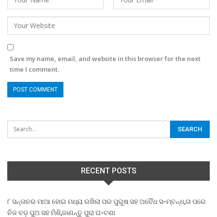
Save my name, email, and website in this browser for the next
time I comment.
RECENT POSTS
୮ ସନ୍ତାନର ମାଆ ହୋଇ ମଧ୍ୟ ରଖିଲା ପର ପୁରୁଷ ସହ ଅବୈଧ ସ-ମ୍ବନ୍ଧ,ତା ପରେ
ନିଜ ବଡ଼ ପୁଅ ସହ ମିଶି,ଜାଣନ୍ତୁ ପୁରା ଘ-ଟଣା