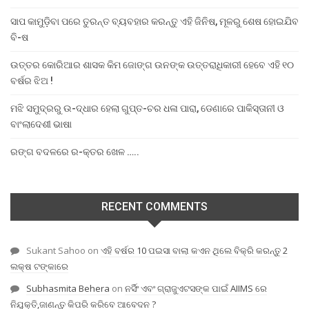
ସାପ କାମୁଡ଼ିବା ପରେ ତୁରନ୍ତ ବ୍ୟବହାର କରନ୍ତୁ ଏହି ଜିନିଷ, ମୂଳରୁ ଶେଷ ହୋଇଯିବ
ବି-ଷ
ଉତ୍ତର କୋରିଆର ଶାସକ କିମ ଜୋଙ୍ଗ ଉନଙ୍କ ଉତ୍ତରାଧିକାରୀ ହେବେ ଏହି ୧୦
ବର୍ଷର ଝିଅ !
ମଝି ସମୁଦ୍ରରୁ ଉ-ଦ୍ଧାର ହେଲା ଗୁପ୍ତ-ଚର ଧଳା ପାରା, ଡେଣାରେ ପାକିସ୍ତାନୀ ଓ
ବାଂଲାଦେଶୀ ଭାଷା
ରଙ୍ଗ ବଦଳରେ ର-କ୍ତର ଖେଳ …..
RECENT COMMENTS
Sukant Sahoo
on
ଏହି ବର୍ଷର 10 ପଇସା ବାଲା କଏନ ଥିଲେ ବିକ୍ରି କରନ୍ତୁ 2
ଲକ୍ଷ ଟଙ୍କାରେ
Subhasmita Behera
on
ନର୍ସିଂ ଏବଂ ଗ୍ରାଜୁଏଟସଙ୍କ ପାଇଁ AIIMS ରେ
ନିଯୁକ୍ତି,ଜାଣନ୍ତୁ କିପରି କରିବେ ଆବେଦନ ?