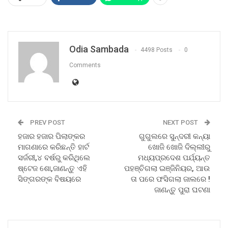
Odia Sambada
4498 Posts
0
Comments
PREV POST
NEXT POST
ହଜାର ହଜାର ପିଲାଙ୍କର
ଗୁଗୁଲରେ ସୁନ୍ଦରୀ କନ୍ୟା
ମାଗଣାରେ କରିଛନ୍ତି ହାର୍ଟ
ଖୋଜି ଖୋଜି ଦିଲ୍ଲୀରୁ
ସର୍ଜରୀ,୪ ବର୍ଷରୁ କରିଥିଲେ
ମଧ୍ୟପ୍ରଦେଶ ପର୍ଯ୍ୟନ୍ତ
ଷ୍ଟେଜ ଶୋ,ଜାଣନ୍ତୁ ଏହି
ପହଞ୍ଚିଗଲା ଇଞ୍ଜିନିୟର, ଆଉ
ସିଙ୍ଗରଙ୍କ ବିଷୟରେ
ତା ପରେ ଫସିଗଲା ଜାଲରେ !
ଜାଣନ୍ତୁ ପୁରା ଘଟଣା