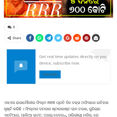
0
Share
Get real time updates directly on you
device, subscribe now.
Subscribe
ଏସଏସ ରାଜାମୌଲୀର ଫିଲ୍ମ RRR ପ୍ରତି ଦିନ ବକ୍ସ ଅଫିସରେ ଇତିହାସ
ସୃଷ୍ଟି କରିଛି । ଫିଲ୍ମର ଦମଦାର ଷ୍ଟାରକାଷ୍ଟ ରାମ ଚରଣ, ଜୁନିୟର
ଏନଟିଆର, ଆଲିଆ ଭଟ୍ଟ, ଅଜୟ ଦେବଗନ୍, ଓଲିଭୀୟା ମରିସ, ରେ