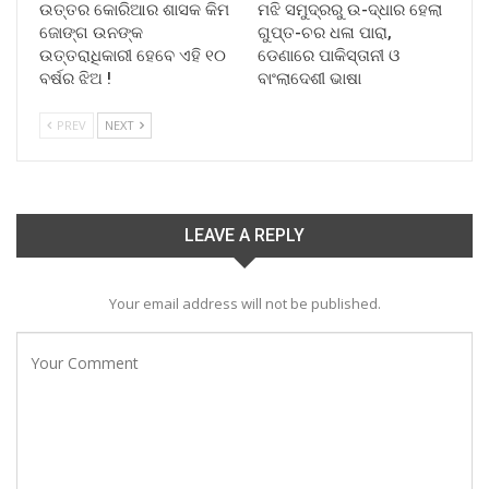
ଉତ୍ତର କୋରିଆର ଶାସକ କିମ
ମଝି ସମୁଦ୍ରରୁ ଉ-ଦ୍ଧାର ହେଲା
ଜୋଙ୍ଗ ଉନଙ୍କ
ଗୁପ୍ତ-ଚର ଧଳା ପାରା,
ଉତ୍ତରାଧିକାରୀ ହେବେ ଏହି ୧୦
ଡେଣାରେ ପାକିସ୍ତାନୀ ଓ
ବର୍ଷର ଝିଅ !
ବାଂଲାଦେଶୀ ଭାଷା
PREV
NEXT
LEAVE A REPLY
Your email address will not be published.