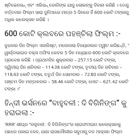
ଷ୍ଟିଭେନସନ୍ ଏବଂ ଏଲିସନ୍ ଡୋଡିଙ୍କ ଯାଦୁ ଲୋକଙ୍କୁ ଦିବାନା କରିଛି । ତେଣୁ
ବର୍ତ୍ତମାନ ଫିଲ୍ମ ସାରା ଦୁନିଆରେ ମାତ୍ର 5 ଦିନରେ ହିଁ 600 କୋଟି ଟଙ୍କାରୁ
ଅଧିକ କଲେକ୍ସନ କରିଛି ।
600 କୋଟି କ୍ଲବରେ ପହଞ୍ଚିଲା ଫିଲ୍ମ :-
ବୁଧବାର ଦିନ ଫିଲ୍ମ ଏନାଲିଷ୍ଟ, ମନୋବାଲା ବିଜୟବାଲନ ଟ୍ୱୀଟ କରିଛନ୍ତି, ”
ୱାର୍ଲ୍ଡଭାଇଡ ବକ୍ସ ଅଫିସ କେବଳ 5 ଦିନ ମଧ୍ୟରେ 600 କୋଟି କ୍ଲବରେ
ପ୍ରବେଶ କରିଛି । ପ୍ରଥମଦିନ ଶୁକ୍ରବାର – 257.15 କୋଟି ଟଙ୍କା,
ଦ୍ୱିତୀୟ ଦିନ ଶନିବାର – 114.38 କୋଟି ଟଙ୍କା, ତୃତୀୟ ଦିନ ରବିବାର –
118.63 କୋଟି ଟଙ୍କା, ଚତୁର୍ଥ ଦିନ ସୋମବାର – 72.80 କୋଟି ଟଙ୍କା,
ପଞ୍ଚମ ଦିନ ମଙ୍ଗଳବାର – 58.46 କୋଟି ଟଙ୍କା, ମୋଟ – 621.42 କୋଟି
ଟଙ୍କା ।”
ହିନ୍ଦୀ ଭର୍ସନରେ “ବାହୁବଳୀ : ଦି ବିଗିନିଙ୍ଗ” କୁ
ହରାଇଲା :-
‘RRR’ ଶୀଘ୍ର “ବାହୁବଳୀ : ଦି ବିଗିନିଙ୍ଗ”ର ଲାଇଫଟାଇମ କଲେକ୍ସନକୁ
ପଛରେ ପକାଇ ଦେବ, ଯାହା ରାଜାମୌଲୀର ସବୁଠାରୁ ବଡ ଆକ୍ସନ ଫିଲ୍ମ