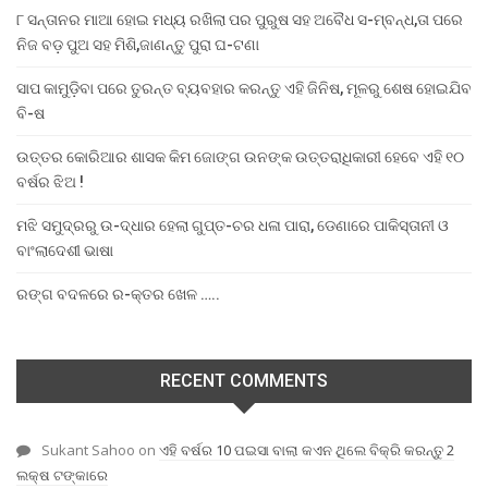
୮ ସନ୍ତାନର ମାଆ ହୋଇ ମଧ୍ୟ ରଖିଲା ପର ପୁରୁଷ ସହ ଅବୈଧ ସ-ମ୍ବନ୍ଧ,ତା ପରେ
ନିଜ ବଡ଼ ପୁଅ ସହ ମିଶି,ଜାଣନ୍ତୁ ପୁରା ଘ-ଟଣା
ସାପ କାମୁଡ଼ିବା ପରେ ତୁରନ୍ତ ବ୍ୟବହାର କରନ୍ତୁ ଏହି ଜିନିଷ, ମୂଳରୁ ଶେଷ ହୋଇଯିବ
ବି-ଷ
ଉତ୍ତର କୋରିଆର ଶାସକ କିମ ଜୋଙ୍ଗ ଉନଙ୍କ ଉତ୍ତରାଧିକାରୀ ହେବେ ଏହି ୧୦
ବର୍ଷର ଝିଅ !
ମଝି ସମୁଦ୍ରରୁ ଉ-ଦ୍ଧାର ହେଲା ଗୁପ୍ତ-ଚର ଧଳା ପାରା, ଡେଣାରେ ପାକିସ୍ତାନୀ ଓ
ବାଂଲାଦେଶୀ ଭାଷା
ରଙ୍ଗ ବଦଳରେ ର-କ୍ତର ଖେଳ …..
RECENT COMMENTS
Sukant Sahoo
on
ଏହି ବର୍ଷର 10 ପଇସା ବାଲା କଏନ ଥିଲେ ବିକ୍ରି କରନ୍ତୁ 2
ଲକ୍ଷ ଟଙ୍କାରେ