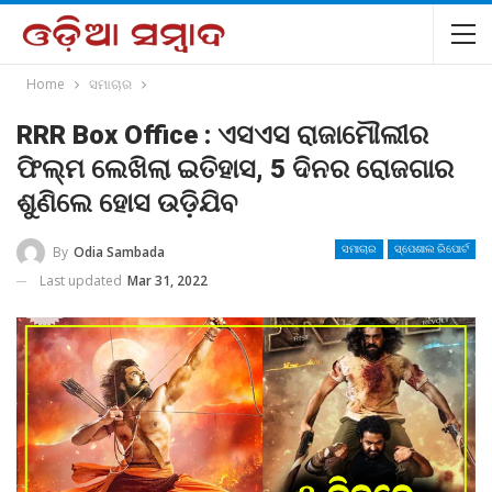
Home
ସମାଚାର
RRR Box Office : ଏସଏସ ରାଜାମୌଲୀର
ଫିଲ୍ମ ଲେଖିଲା ଇତିହାସ, 5 ଦିନର ରୋଜଗାର
ଶୁଣିଲେ ହୋସ ଉଡ଼ିଯିବ
By
Odia Sambada
ସମାଚାର
ସ୍ପେଶାଲ ରିପୋର୍ଟ
Last updated
Mar 31, 2022