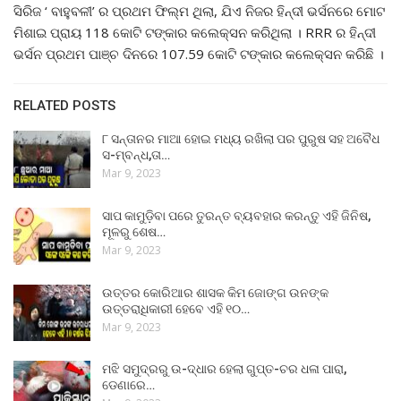
ସିରିଜ ‘ ବାହୁବଳୀ’ ର ପ୍ରଥମ ଫିଲ୍ମ ଥିଲା, ଯିଏ ନିଜର ହିନ୍ଦୀ ଭର୍ସନରେ ମୋଟ
ମିଶାଇ ପ୍ରାୟ 118 କୋଟି ଟଙ୍କାର କଲେକ୍ସନ କରିଥିଲା । RRR ର ହିନ୍ଦୀ
ଭର୍ସନ ପ୍ରଥମ ପାଞ୍ଚ ଦିନରେ 107.59 କୋଟି ଟଙ୍କାର କଲେକ୍ସନ କରିଛି ।
RELATED POSTS
୮ ସନ୍ତାନର ମାଆ ହୋଇ ମଧ୍ୟ ରଖିଲା ପର ପୁରୁଷ ସହ ଅବୈଧ
ସ-ମ୍ବନ୍ଧ,ତା…
Mar 9, 2023
ସାପ କାମୁଡ଼ିବା ପରେ ତୁରନ୍ତ ବ୍ୟବହାର କରନ୍ତୁ ଏହି ଜିନିଷ,
ମୂଳରୁ ଶେଷ…
Mar 9, 2023
ଉତ୍ତର କୋରିଆର ଶାସକ କିମ ଜୋଙ୍ଗ ଉନଙ୍କ
ଉତ୍ତରାଧିକାରୀ ହେବେ ଏହି ୧୦…
Mar 9, 2023
ମଝି ସମୁଦ୍ରରୁ ଉ-ଦ୍ଧାର ହେଲା ଗୁପ୍ତ-ଚର ଧଳା ପାରା,
ଡେଣାରେ…