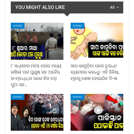
YOU MIGHT ALSO LIKE
All
ସମାଚାର
ସମାଚାର
୮ ସନ୍ତାନର ମାଆ ହୋଇ ମଧ୍ୟ
ସାପ କାମୁଡ଼ିବା ପରେ ତୁରନ୍ତ
ରଖିଲା ପର ପୁରୁଷ ସହ ଅବୈଧ
ବ୍ୟବହାର କରନ୍ତୁ ଏହି ଜିନିଷ,
ସ-ମ୍ବନ୍ଧ,ତା ପରେ ନିଜ ବଡ଼
ମୂଳରୁ ଶେଷ ହୋଇଯିବ ବି-ଷ
ପୁଅ ସହ…
ସମାଚାର
ସମାଚାର