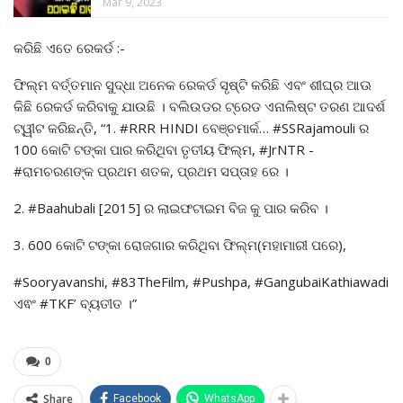
Mar 9, 2023
କରିଛି ଏତେ ରେକର୍ଡ :-
ଫିଲ୍ମ ବର୍ତ୍ତମାନ ସୁଦ୍ଧା ଅନେକ ରେକର୍ଡ ସୃଷ୍ଟି କରିଛି ଏବଂ ଶୀଘ୍ର ଆଊ
କିଛି ରେକର୍ଡ କରିବାକୁ ଯାଉଛି । ବଲିଉଡର ଟ୍ରେଡ ଏନାଲିଷ୍ଟ ତରଣ ଆଦର୍ଶ
ଟ୍ୱୀଟ କରିଛନ୍ତି, “1. #RRR HINDI ବେଞ୍ଚମାର୍କ… #SSRajamouli ର
100 କୋଟି ଟଙ୍କା ପାର କରିଥିବା ତୃତୀୟ ଫିଲ୍ମ, #JrNTR -
#ରାମଚରଣଙ୍କ ପ୍ରଥମ ଶତକ, ପ୍ରଥମ ସପ୍ତାହ ରେ ।
2. #Baahubali [2015] ର ଲାଇଫଟାଇମ ବିଜ କୁ ପାର କରିବ ।
3. 600 କୋଟି ଟଙ୍କା ରୋଜଗାର କରିଥିବା ଫିଲ୍ମ(ମହାମାରୀ ପରେ),
#Sooryavanshi, #83TheFilm, #Pushpa, #GangubaiKathiawadi
ଏଵଂ #TKF’ ବ୍ୟତୀତ ।”
0
Share
Facebook
WhatsApp