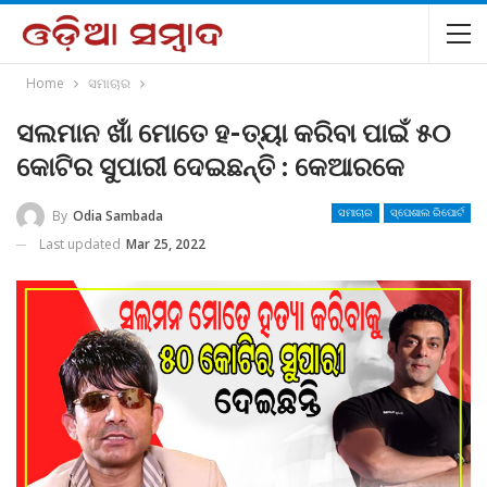
Home
ସମାଚାର
ସଲମାନ ଖାଁ ମୋତେ ହ-ତ୍ୟା କରିବା ପାଇଁ ୫୦
କୋଟିର ସୁପାରୀ ଦେଇଛନ୍ତି : କେଆରକେ
By
Odia Sambada
ସମାଚାର
ସ୍ପେଶାଲ ରିପୋର୍ଟ
Last updated
Mar 25, 2022