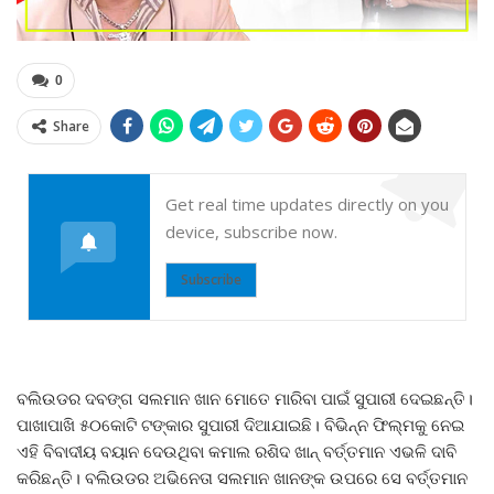
0
Share
Get real time updates directly on you
device, subscribe now.
Subscribe
ବଲିଉଡର ଦବଙ୍ଗ ସଲମାନ ଖାନ ମୋତେ ମାରିବା ପାଇଁ ସୁପାରୀ ଦେଇଛନ୍ତି।
ପାଖାପାଖି ୫୦କୋଟି ଟଙ୍କାର ସୁପାରୀ ଦିଆଯାଇଛି। ବିଭିନ୍ନ ଫିଲ୍ମକୁ ନେଇ
ଏହି ବିବାଦୀୟ ବୟାନ ଦେଉଥିବା କମାଲ ରଶିଦ ଖାନ୍ ବର୍ତ୍ତମାନ ଏଭଳି ଦାବି
କରିଛନ୍ତି। ବଲିଉଡର ଅଭିନେତା ସଲମାନ ଖାନଙ୍କ ଉପରେ ସେ ବର୍ତ୍ତମାନ