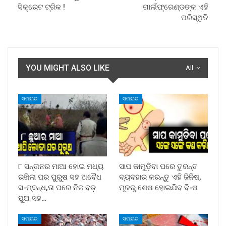
ସିକ୍ରେଟ ଟ୍ରିକ !
ଗାର୍ଲଫ୍ରେଣ୍ଡଙ୍କ ଏହି
ପରିସ୍ଥିତି
YOU MIGHT ALSO LIKE
All
ସମାଚାର
ସମାଚାର
୮ ସନ୍ତାନର ମାଆ ହୋଇ ମଧ୍ୟ
ସାପ କାମୁଡ଼ିବା ପରେ ତୁରନ୍ତ
ରଖିଲା ପର ପୁରୁଷ ସହ ଅବୈଧ
ବ୍ୟବହାର କରନ୍ତୁ ଏହି ଜିନିଷ,
ସ-ମ୍ବନ୍ଧ,ତା ପରେ ନିଜ ବଡ଼
ମୂଳରୁ ଶେଷ ହୋଇଯିବ ବି-ଷ
ପୁଅ ସହ…
ସମାଚାର
ସମାଚାର