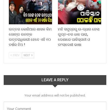
ଉତ୍ତର କୋରିଆର ଶାସକ କିମ
ମଝି ସମୁଦ୍ରରୁ ଉ-ଦ୍ଧାର ହେଲା
ଜୋଙ୍ଗ ଉନଙ୍କ
ଗୁପ୍ତ-ଚର ଧଳା ପାରା,
ଉତ୍ତରାଧିକାରୀ ହେବେ ଏହି ୧୦
ଡେଣାରେ ପାକିସ୍ତାନୀ ଓ
ବର୍ଷର ଝିଅ !
ବାଂଲାଦେଶୀ ଭାଷା
PREV
NEXT
LEAVE A REPLY
Your email address will not be published.