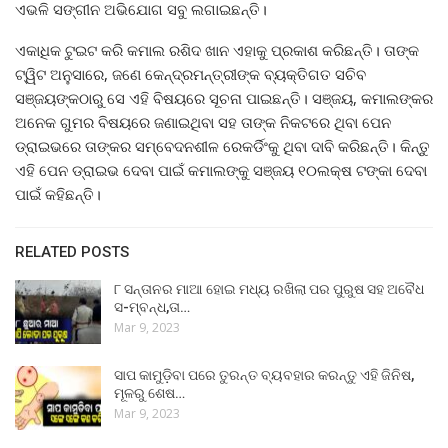
ଏଭଳି ସଙ୍ଗୀନ ଅଭିଯୋଗ ସବୁ ଲଗାଇଛନ୍ତି।
ଏକାଧିକ ଟୁଇଟ କରି କମାଲ ରଶିଦ ଖାନ ଏହାକୁ ପ୍ରକାଶ କରିଛନ୍ତି। ତାଙ୍କ
ଟ୍ୱିଟ ଅନୁସାରେ, ଜଣେ କେନ୍ଦ୍ରମନ୍ତ୍ରୀଙ୍କ ବ୍ୟକ୍ତିଗତ ସଚିବ
ସଞ୍ଜୟଙ୍କଠାରୁ ସେ ଏହି ବିଷୟରେ ସୂଚନା ପାଇଛନ୍ତି। ସଞ୍ଜୟ, କମାଲଙ୍କର
ଅନେକ ଗୁମର ବିଷୟରେ ଜଣାଇଥିବା ସହ ତାଙ୍କ ନିକଟରେ ଥିବା ପେନ
ଡ୍ରାଇଭରେ ତାଙ୍କର ସମ୍ବେଦନଶୀଳ ରେକର୍ଡିଂକୁ ଥିବା ଦାବି କରିଛନ୍ତି। କିନ୍ତୁ
ଏହି ପେନ ଡ୍ରାଇଭ ଦେବା ପାଇଁ କମାଲଙ୍କୁ ସଞ୍ଜୟ ୧୦ଲକ୍ଷ ଟଙ୍କା ଦେବା
ପାଇଁ କହିଛନ୍ତି।
RELATED POSTS
୮ ସନ୍ତାନର ମାଆ ହୋଇ ମଧ୍ୟ ରଖିଲା ପର ପୁରୁଷ ସହ ଅବୈଧ
ସ-ମ୍ବନ୍ଧ,ତା…
Mar 9, 2023
ସାପ କାମୁଡ଼ିବା ପରେ ତୁରନ୍ତ ବ୍ୟବହାର କରନ୍ତୁ ଏହି ଜିନିଷ,
ମୂଳରୁ ଶେଷ…
Mar 9, 2023