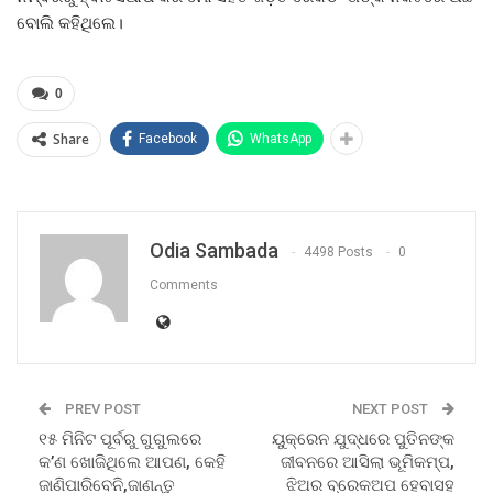
ବୋଲି କହିଥିଲେ।
0
Share
Facebook
WhatsApp
Odia Sambada
4498 Posts
0
Comments
PREV POST
NEXT POST
୧୫ ମିନିଟ ପୂର୍ବରୁ ଗୁଗୁଲରେ
ୟୁକ୍ରେନ ଯୁଦ୍ଧରେ ପୁତିନଙ୍କ
କ’ଣ ଖୋଜିଥିଲେ ଆପଣ, କେହି
ଜୀବନରେ ଆସିଲା ଭୂମିକମ୍ପ,
ଜାଣିପାରିବେନି,ଜାଣନ୍ତୁ
ଝିଅର ବ୍ରେକଅପ ହେବାସହ