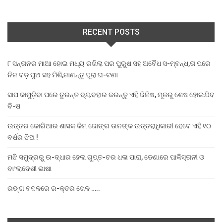
RECENT POSTS
୮ ସନ୍ତାନର ମାଆ ହୋଇ ମଧ୍ୟ ରଖିଲା ପର ପୁରୁଷ ସହ ଅବୈଧ ସ-ମ୍ବନ୍ଧ,ତା ପରେ
ନିଜ ବଡ଼ ପୁଅ ସହ ମିଶି,ଜାଣନ୍ତୁ ପୁରା ଘ-ଟଣା
ସାପ କାମୁଡ଼ିବା ପରେ ତୁରନ୍ତ ବ୍ୟବହାର କରନ୍ତୁ ଏହି ଜିନିଷ, ମୂଳରୁ ଶେଷ ହୋଇଯିବ
ବି-ଷ
ଉତ୍ତର କୋରିଆର ଶାସକ କିମ ଜୋଙ୍ଗ ଉନଙ୍କ ଉତ୍ତରାଧିକାରୀ ହେବେ ଏହି ୧୦
ବର୍ଷର ଝିଅ !
ମଝି ସମୁଦ୍ରରୁ ଉ-ଦ୍ଧାର ହେଲା ଗୁପ୍ତ-ଚର ଧଳା ପାରା, ଡେଣାରେ ପାକିସ୍ତାନୀ ଓ
ବାଂଲାଦେଶୀ ଭାଷା
ରଙ୍ଗ ବଦଳରେ ର-କ୍ତର ଖେଳ …..