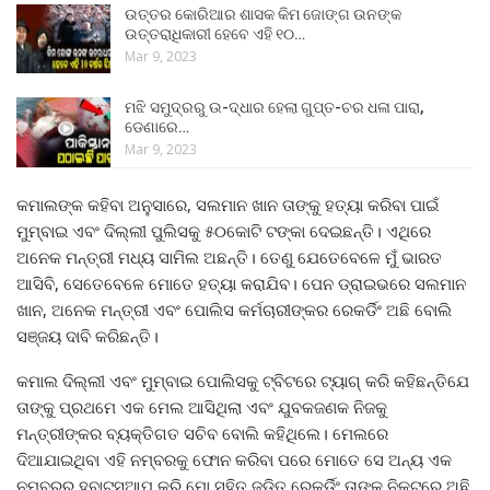
ଉତ୍ତର କୋରିଆର ଶାସକ କିମ ଜୋଙ୍ଗ ଉନଙ୍କ
ଉତ୍ତରାଧିକାରୀ ହେବେ ଏହି ୧୦…
Mar 9, 2023
ମଝି ସମୁଦ୍ରରୁ ଉ-ଦ୍ଧାର ହେଲା ଗୁପ୍ତ-ଚର ଧଳା ପାରା,
ଡେଣାରେ…
Mar 9, 2023
କମାଲଙ୍କ କହିବା ଅନୁସାରେ, ସଲମାନ ଖାନ ତାଙ୍କୁ ହତ୍ୟା କରିବା ପାଇଁ
ମୁମ୍ବାଇ ଏବଂ ଦିଲ୍ଲୀ ପୁଲିସକୁ ୫୦କୋଟି ଟଙ୍କା ଦେଇଛନ୍ତି। ଏଥିରେ
ଅନେକ ମନ୍ତ୍ରୀ ମଧ୍ୟ ସାମିଲ ଅଛନ୍ତି। ତେଣୁ ଯେତେବେଳେ ମୁଁ ଭାରତ
ଆସିବି, ସେତେବେଳେ ମୋତେ ହତ୍ୟା କରାଯିବ। ପେନ ଡ୍ରାଇଭରେ ସଲମାନ
ଖାନ, ଅନେକ ମନ୍ତ୍ରୀ ଏବଂ ପୋଲିସ କର୍ମଚାରୀଙ୍କର ରେକର୍ଡିଂ ଅଛି ବୋଲି
ସଞ୍ଜୟ ଦାବି କରିଛନ୍ତି।
କମାଲ ଦିଲ୍ଲୀ ଏବଂ ମୁମ୍ବାଇ ପୋଲିସକୁ ଟ୍ବିଟରେ ଟ୍ୟାଗ୍ କରି କହିଛନ୍ତିଯେ
ତାଙ୍କୁ ପ୍ରଥମେ ଏକ ମେଲ ଆସିଥିଲା ଏବଂ ଯୁବକଜଣକ ନିଜକୁ
ମନ୍ତ୍ରୀଙ୍କର ବ୍ୟକ୍ତିଗତ ସଚିବ ବୋଲି କହିଥିଲେ। ମେଲରେ
ଦିଆଯାଇଥିବା ଏହି ନମ୍ବରକୁ ଫୋନ କରିବା ପରେ ମୋତେ ସେ ଅନ୍ୟ ଏକ
ନମ୍ବରରୁ ହ୍ବାଟସଆପ କରି ମୋ ସହିତ ଜଡ଼ିତ ରେକର୍ଡିଂ ତାଙ୍କ ନିକଟରେ ଅଛି