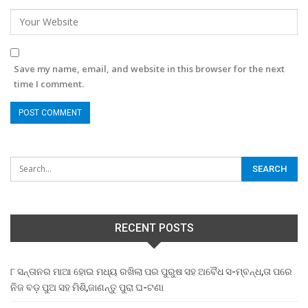
Save my name, email, and website in this browser for the next
time I comment.
RECENT POSTS
୮ ସନ୍ତାନର ମାଆ ହୋଇ ମଧ୍ୟ ରଖିଲା ପର ପୁରୁଷ ସହ ଅବୈଧ ସ-ମ୍ବନ୍ଧ,ତା ପରେ
ନିଜ ବଡ଼ ପୁଅ ସହ ମିଶି,ଜାଣନ୍ତୁ ପୁରା ଘ-ଟଣା