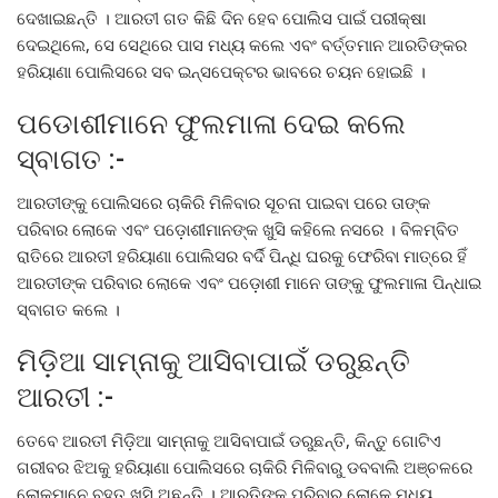
ଦେଖାଇଛନ୍ତି । ଆରତୀ ଗତ କିଛି ଦିନ ହେବ ପୋଲିସ ପାଇଁ ପରୀକ୍ଷା
ଦେଇଥିଲେ, ସେ ସେଥିରେ ପାସ ମଧ୍ୟ କଲେ ଏବଂ ବର୍ତ୍ତମାନ ଆରତିଙ୍କର
ହରିୟାଣା ପୋଲିସରେ ସବ ଇନ୍ସପେକ୍ଟର ଭାବରେ ଚୟନ ହୋଇଛି ।
ପଡୋଶୀମାନେ ଫୁଲମାଳା ଦେଇ କଲେ
ସ୍ବାଗତ :-
ଆରତୀଙ୍କୁ ପୋଲିସରେ ଚାକିରି ମିଳିବାର ସୂଚନା ପାଇବା ପରେ ତାଙ୍କ
ପରିବାର ଲୋକେ ଏବଂ ପଡ଼ୋଶୀମାନଙ୍କ ଖୁସି କହିଲେ ନସରେ । ବିଳମ୍ବିତ
ରାତିରେ ଆରତୀ ହରିୟାଣା ପୋଲିସର ବର୍ଦି ପିନ୍ଧି ଘରକୁ ଫେରିବା ମାତ୍ରେ ହିଁ
ଆରତୀଙ୍କ ପରିବାର ଲୋକେ ଏବଂ ପଡ଼ୋଶୀ ମାନେ ତାଙ୍କୁ ଫୁଲମାଳା ପିନ୍ଧାଇ
ସ୍ବାଗତ କଲେ ।
ମିଡ଼ିଆ ସାମ୍ନାକୁ ଆସିବାପାଇଁ ଡରୁଛନ୍ତି
ଆରତୀ :-
ତେବେ ଆରତୀ ମିଡ଼ିଆ ସାମ୍ନାକୁ ଆସିବାପାଇଁ ଡରୁଛନ୍ତି, କିନ୍ତୁ ଗୋଟିଏ
ଗରୀବର ଝିଅକୁ ହରିୟାଣା ପୋଲିସରେ ଚାକିରି ମିଳିବାରୁ ଡବବାଲି ଅଞ୍ଚଳରେ
ଲୋକମାନେ ବହୁତ୍ ଖୁସି ଅଛନ୍ତି । ଆରତିଙ୍କ ପରିବାର ଲୋକେ ମଧ୍ୟ