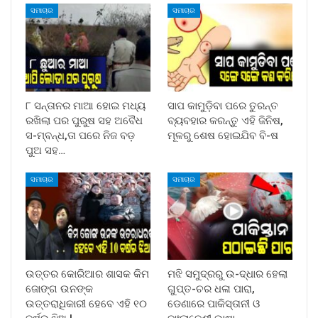
ସମାଚାର
ସମାଚାର
୮ ସନ୍ତାନର ମାଆ ହୋଇ ମଧ୍ୟ
ସାପ କାମୁଡ଼ିବା ପରେ ତୁରନ୍ତ
ରଖିଲା ପର ପୁରୁଷ ସହ ଅବୈଧ
ବ୍ୟବହାର କରନ୍ତୁ ଏହି ଜିନିଷ,
ସ-ମ୍ବନ୍ଧ,ତା ପରେ ନିଜ ବଡ଼
ମୂଳରୁ ଶେଷ ହୋଇଯିବ ବି-ଷ
ପୁଅ ସହ…
ସମାଚାର
ସମାଚାର
ଉତ୍ତର କୋରିଆର ଶାସକ କିମ
ମଝି ସମୁଦ୍ରରୁ ଉ-ଦ୍ଧାର ହେଲା
ଜୋଙ୍ଗ ଉନଙ୍କ
ଗୁପ୍ତ-ଚର ଧଳା ପାରା,
ଉତ୍ତରାଧିକାରୀ ହେବେ ଏହି ୧୦
ଡେଣାରେ ପାକିସ୍ତାନୀ ଓ