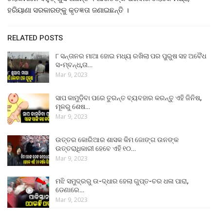
ହରିୟାଣା ସରକାରଙ୍କୁ କୃତଜ୍ଞତା ଜଣାଇଛନ୍ତି ।
RELATED POSTS
୮ ସନ୍ତାନର ମାଆ ହୋଇ ମଧ୍ୟ ରଖିଲା ପର ପୁରୁଷ ସହ ଅବୈଧ
ସ-ମ୍ବନ୍ଧ,ତା…
Mar 9, 2023
ସାପ କାମୁଡ଼ିବା ପରେ ତୁରନ୍ତ ବ୍ୟବହାର କରନ୍ତୁ ଏହି ଜିନିଷ,
ମୂଳରୁ ଶେଷ…
Mar 9, 2023
ଉତ୍ତର କୋରିଆର ଶାସକ କିମ ଜୋଙ୍ଗ ଉନଙ୍କ
ଉତ୍ତରାଧିକାରୀ ହେବେ ଏହି ୧୦…
Mar 9, 2023
ମଝି ସମୁଦ୍ରରୁ ଉ-ଦ୍ଧାର ହେଲା ଗୁପ୍ତ-ଚର ଧଳା ପାରା,
ଡେଣାରେ…
Mar 9, 2023