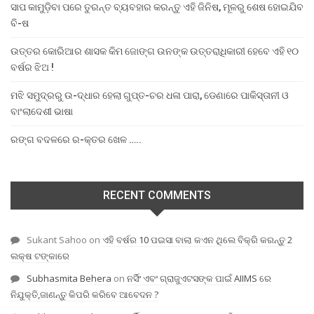
ସାପ କାମୁଡ଼ିବା ପରେ ତୁରନ୍ତ ବ୍ୟବହାର କରନ୍ତୁ ଏହି ଜିନିଷ, ମୂଳରୁ ଶେଷ ହୋଇଯିବ
ବି-ଷ
ଉତ୍ତର କୋରିଆର ଶାସକ କିମ ଜୋଙ୍ଗ ଉନଙ୍କ ଉତ୍ତରାଧିକାରୀ ହେବେ ଏହି ୧୦
ବର୍ଷର ଝିଅ !
ମଝି ସମୁଦ୍ରରୁ ଉ-ଦ୍ଧାର ହେଲା ଗୁପ୍ତ-ଚର ଧଳା ପାରା, ଡେଣାରେ ପାକିସ୍ତାନୀ ଓ
ବାଂଲାଦେଶୀ ଭାଷା
ରଙ୍ଗ ବଦଳରେ ର-କ୍ତର ଖେଳ …..
RECENT COMMENTS
Sukant Sahoo
on
ଏହି ବର୍ଷର 10 ପଇସା ବାଲା କଏନ ଥିଲେ ବିକ୍ରି କରନ୍ତୁ 2
ଲକ୍ଷ ଟଙ୍କାରେ
Subhasmita Behera
on
ନର୍ସିଂ ଏବଂ ଗ୍ରାଜୁଏଟସଙ୍କ ପାଇଁ AIIMS ରେ
ନିଯୁକ୍ତି,ଜାଣନ୍ତୁ କିପରି କରିବେ ଆବେଦନ ?