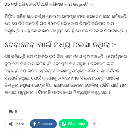
35 ବର୍ଷ ଧରି ଜୋତା ତିଆରି କରିବାର କାମ କରୁଛନ୍ତି :-
ମିଡ଼ିଆ ସହିତ କଥାବାର୍ତ୍ତା ହୋଇ ଆରତୀଙ୍କ ବାପା ତରସେମ ଲାଲ କହିଛନ୍ତି
ଯେ ସେ ନିଜ ଘରେ ହିଁ ଗତ 35ବର୍ଷ ଧରି ଜୋତା ତିଆରି କରିବାର କାମ
କରୁଛନ୍ତି । ଏହି ଛୋଟ କାମ ମାଧ୍ୟମରେ ହିଁ ସେ ନିଜ ପରିବାର ଚଳାଇଛନ୍ତି ।
ଦେବାନେବା ପାଇଁ ମଧ୍ୟ ପଇସା ନଥିଲା :-
ସେ କହିଛନ୍ତି ଯେ ତାଙ୍କର ଦୁଇ ଝିଅ ଏବଂ ଜଣେ ପୁଅ ଅଛନ୍ତି । ଯେଉଁଥିରେ
ଦୁଇ ଝିଅ ବିଏ ପାସ କରିଛନ୍ତି ଏବଂ ପୁଅ ଵିଏ ପଢୁଛି । ତରସେମ ଲାଲ
କହିଛନ୍ତି ଯେ ଗରିବ ହୋଇଥିବା କାରଣରୁ ତାଙ୍କର କୌଣସି ରାଜନୈତିକ
ସମ୍ପର୍କ ନଥିଲା, ଯେଉଁ କାରଣରୁ ଦେବାନେବାର ସିଷ୍ଟମ ତାଙ୍କ ପାଖରେ
ବିଲକୁଲ ନଥିଲା । ତାଙ୍କ ଝିଅ ଲଗାତାର ଭାବରେ ପୋଲିସ ଚାକିରି ପାଇଁ ମନ
ଲଗାଇ ପଢୁଥିଲେ । ଦିନରାତି ପାଠପଢ଼ାରେ ହିଁ ବ୍ୟସ୍ତ ରହୁଥିଲେ ।
0
Share
Facebook
WhatsApp