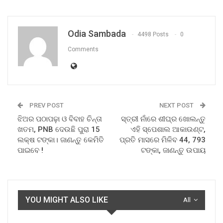
Odia Sambada
4498 Posts
0
Comments
PREV POST
NEXT POST
ଝିଅର ପଠାପଢ଼ା ଓ ବିବାହ ଚିନ୍ତା
ସ୍ତ୍ରୀ ନାଁରେ ଶୀଘ୍ର ଖୋଲନ୍ତୁ
ଖତମ, PNB ଦେଉଛି ପୁରା 15
ଏହି ସ୍ପେଶାଲ ଆକାଉଣ୍ଟ,
ଲକ୍ଷ ଟଙ୍କା। ଜାଣନ୍ତୁ କେମିତି
ପ୍ରତି ମାସରେ ମିଳିବ 44, 793
ପାଇବେ !
ଟଙ୍କା, ଜାଣନ୍ତୁ ଉପାୟ
YOU MIGHT ALSO LIKE
All