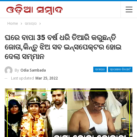
Home
ସମାଚାର
ଘରେ ବାପା 35 ବର୍ଷ ଧରି ତିଆରି କରୁଛନ୍ତି
ଜୋତା,କିନ୍ତୁ ଝିଅ ସବ ଇନ୍ସପେକ୍ଟର ହୋଇ
ଦେଲା ସମ୍ମାନ
By
Odia Sambada
ସମାଚାର
ସ୍ପେଶାଲ ରିପୋର୍ଟ
Last updated
Mar 25, 2022