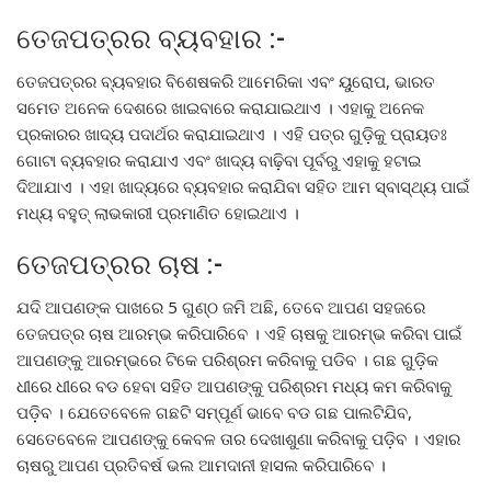
ତେଜପତ୍ରର ବ୍ୟବହାର :-
ତେଜପତ୍ରର ବ୍ୟବହାର ବିଶେଷକରି ଆମେରିକା ଏବଂ ୟୁରୋପ, ଭାରତ
ସମେତ ଅନେକ ଦେଶରେ ଖାଇବାରେ କରାଯାଇଥାଏ । ଏହାକୁ ଅନେକ
ପ୍ରକାରର ଖାଦ୍ୟ ପଦାର୍ଥର କରାଯାଇଥାଏ । ଏହି ପତ୍ର ଗୁଡ଼ିକୁ ପ୍ରାୟତଃ
ଗୋଟା ବ୍ୟବହାର କରାଯାଏ ଏବଂ ଖାଦ୍ୟ ବାଢ଼ିବା ପୂର୍ବରୁ ଏହାକୁ ହଟାଇ
ଦିଆଯାଏ । ଏହା ଖାଦ୍ୟରେ ବ୍ୟବହାର କରାଯିବା ସହିତ ଆମ ସ୍ବାସ୍ଥ୍ୟ ପାଇଁ
ମଧ୍ୟ ବହୁତ୍ ଲାଭକାରୀ ପ୍ରମାଣିତ ହୋଇଥାଏ ।
ତେଜପତ୍ରର ଚାଷ :-
ଯଦି ଆପଣଙ୍କ ପାଖରେ 5 ଗୁଣ୍ଠ ଜମି ଅଛି, ତେବେ ଆପଣ ସହଜରେ
ତେଜପତ୍ର ଚାଷ ଆରମ୍ଭ କରିପାରିବେ । ଏହି ଚାଷକୁ ଆରମ୍ଭ କରିବା ପାଇଁ
ଆପଣଙ୍କୁ ଆରମ୍ଭରେ ଟିକେ ପରିଶ୍ରମ କରିବାକୁ ପଡିବ । ଗଛ ଗୁଡ଼ିକ
ଧୀରେ ଧୀରେ ବଡ ହେବା ସହିତ ଆପଣଙ୍କୁ ପରିଶ୍ରମ ମଧ୍ୟ କମ କରିବାକୁ
ପଡ଼ିବ । ଯେତେବେଳେ ଗଛଟି ସମ୍ପୂର୍ଣ ଭାବେ ବଡ ଗଛ ପାଲଟିଯିବ,
ସେତେବେଳେ ଆପଣଙ୍କୁ କେବଳ ତାର ଦେଖାଶୁଣା କରିବାକୁ ପଡ଼ିବ । ଏହାର
ଚାଷରୁ ଆପଣ ପ୍ରତିବର୍ଷ ଭଲ ଆମଦାନୀ ହାସଲ କରିପାରିବେ ।