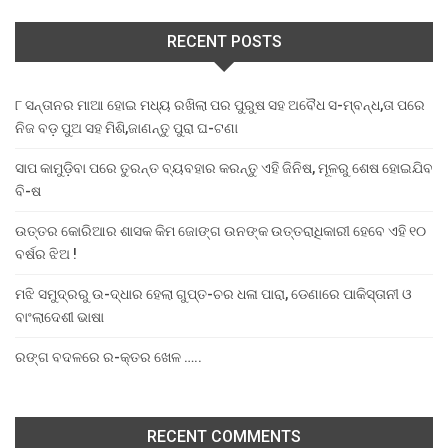
RECENT POSTS
୮ ସନ୍ତାନର ମାଆ ହୋଇ ମଧ୍ୟ ରଖିଲା ପର ପୁରୁଷ ସହ ଅବୈଧ ସ-ମ୍ବନ୍ଧ,ତା ପରେ
ନିଜ ବଡ଼ ପୁଅ ସହ ମିଶି,ଜାଣନ୍ତୁ ପୁରା ଘ-ଟଣା
ସାପ କାମୁଡ଼ିବା ପରେ ତୁରନ୍ତ ବ୍ୟବହାର କରନ୍ତୁ ଏହି ଜିନିଷ, ମୂଳରୁ ଶେଷ ହୋଇଯିବ
ବି-ଷ
ଉତ୍ତର କୋରିଆର ଶାସକ କିମ ଜୋଙ୍ଗ ଉନଙ୍କ ଉତ୍ତରାଧିକାରୀ ହେବେ ଏହି ୧୦
ବର୍ଷର ଝିଅ !
ମଝି ସମୁଦ୍ରରୁ ଉ-ଦ୍ଧାର ହେଲା ଗୁପ୍ତ-ଚର ଧଳା ପାରା, ଡେଣାରେ ପାକିସ୍ତାନୀ ଓ
ବାଂଲାଦେଶୀ ଭାଷା
ରଙ୍ଗ ବଦଳରେ ର-କ୍ତର ଖେଳ …..
RECENT COMMENTS