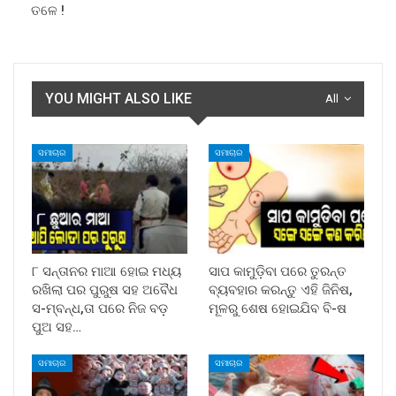
ତଳେ !
YOU MIGHT ALSO LIKE
All
ସମାଚାର
ସମାଚାର
୮ ସନ୍ତାନର ମାଆ ହୋଇ ମଧ୍ୟ
ସାପ କାମୁଡ଼ିବା ପରେ ତୁରନ୍ତ
ରଖିଲା ପର ପୁରୁଷ ସହ ଅବୈଧ
ବ୍ୟବହାର କରନ୍ତୁ ଏହି ଜିନିଷ,
ସ-ମ୍ବନ୍ଧ,ତା ପରେ ନିଜ ବଡ଼
ମୂଳରୁ ଶେଷ ହୋଇଯିବ ବି-ଷ
ପୁଅ ସହ…
ସମାଚାର
ସମାଚାର