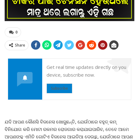
0
Share
Get real time updates directly on you
device, subscribe now.
Subscribe
ଯଦି ଆପଣ କୌଣସି ବିଜନେସ ଖୋଜୁଛନ୍ତି, ଯେଉଁଠାରେ ବହୁତ୍ କମ୍
ବିନିଯୋଗ କରି ମୋଟା ରକମର ରୋଜଗାର କରାଯାଇପାରିବ, ତେବେ ଆମେ
ଆପଣଙ୍କୁ ଏମିତି ଗୋଟିଏ ବିଜନେସ ଆଇଡିଆ ଦେଉଛୁ, ଯେଉଁଠାରେ ଆପଣ