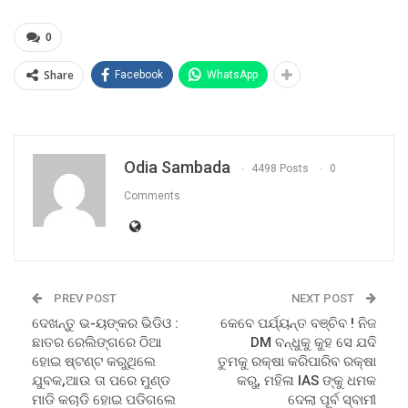
0
Share
Facebook
WhatsApp
Odia Sambada
4498 Posts
0
Comments
PREV POST
NEXT POST
ଦେଖନ୍ତୁ ଭ-ୟଙ୍କର ଭିଡିଓ :
କେବେ ପର୍ଯ୍ୟନ୍ତ ବଞ୍ଚିବ ! ନିଜ
ଛାତର ରେଲିଙ୍ଗରେ ଠିଆ
DM ବନ୍ଧୁକୁ କୁହ ସେ ଯଦି
ହୋଇ ଷ୍ଟଣ୍ଟ କରୁଥିଲେ
ତୁମକୁ ରକ୍ଷା କରିପାରିବ ରକ୍ଷା
ଯୁବକ,ଆଉ ତା ପରେ ମୁଣ୍ଡ
କରୁ, ମହିଳା IAS ଙ୍କୁ ଧମକ
ମାଡି କଚାଡି ହୋଇ ପଡିଗଲେ
ଦେଲା ପୂର୍ବ ସ୍ବାମୀ