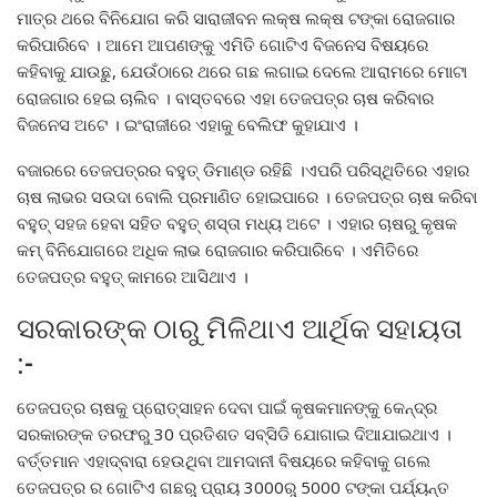
ମାତ୍ର ଥରେ ବିନିଯୋଗ କରି ସାରାଜୀବନ ଲକ୍ଷ ଲକ୍ଷ ଟଙ୍କା ରୋଜଗାର
କରିପାରିବେ । ଆମେ ଆପଣଙ୍କୁ ଏମିତି ଗୋଟିଏ ବିଜନେସ ବିଷୟରେ
କହିବାକୁ ଯାଉଛୁ, ଯେଉଁଠାରେ ଥରେ ଗଛ ଲଗାଇ ଦେଲେ ଆରାମରେ ମୋଟା
ରୋଜଗାର ହେଇ ଚାଲିବ । ବାସ୍ତବରେ ଏହା ତେଜପତ୍ର ଚାଷ କରିବାର
ବିଜନେସ ଅଟେ । ଇଂରାଜୀରେ ଏହାକୁ ବେଲିଫ କୁହାଯାଏ ।
ବଜାରରେ ତେଜପତ୍ରର ବହୁତ୍ ଡିମାଣ୍ଡ ରହିଛି ।ଏପରି ପରିସ୍ଥିତିରେ ଏହାର
ଚାଷ ଲାଭର ସଉଦା ବୋଲି ପ୍ରମାଣିତ ହୋଇପାରେ । ତେଜପତ୍ର ଚାଷ କରିବା
ବହୁତ୍ ସହଜ ହେବା ସହିତ ବହୁତ୍ ଶସ୍ତା ମଧ୍ୟ ଅଟେ । ଏହାର ଚାଷରୁ କୃଷକ
କମ୍ ବିନିଯୋଗରେ ଅଧିକ ଲାଭ ରୋଜଗାର କରିପାରିବେ । ଏମିତିରେ
ତେଜପତ୍ର ବହୁତ୍ କାମରେ ଆସିଥାଏ ।
ସରକାରଙ୍କ ଠାରୁ ମିଳିଥାଏ ଆର୍ଥିକ ସହାୟତା
:-
ତେଜପତ୍ର ଚାଷକୁ ପ୍ରୋତ୍ସାହନ ଦେବା ପାଇଁ କୃଷକମାନଙ୍କୁ କେନ୍ଦ୍ର
ସରକାରଙ୍କ ତରଫରୁ 30 ପ୍ରତିଶତ ସବ୍ସିଡି ଯୋଗାଇ ଦିଆଯାଇଥାଏ ।
ବର୍ତ୍ତମାନ ଏହାଦ୍ବାରା ହେଉଥିବା ଆମଦାନୀ ବିଷୟରେ କହିବାକୁ ଗଲେ
ତେଜପତ୍ର ର ଗୋଟିଏ ଗଛରୁ ପ୍ରାୟ 3000ରୁ 5000 ଟଙ୍କା ପର୍ଯ୍ୟନ୍ତ