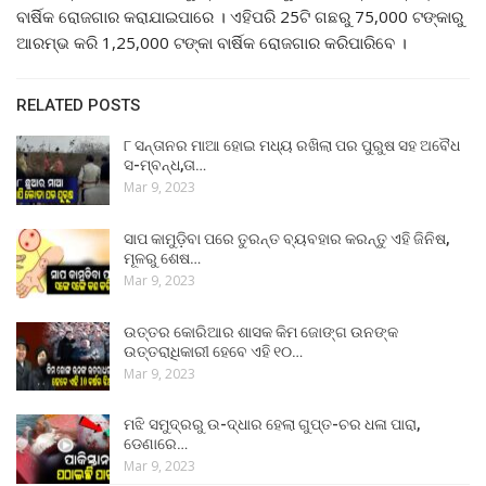
ବାର୍ଷିକ ରୋଜଗାର କରାଯାଇପାରେ । ଏହିପରି 25ଟି ଗଛରୁ 75,000 ଟଙ୍କାରୁ
ଆରମ୍ଭ କରି 1,25,000 ଟଙ୍କା ବାର୍ଷିକ ରୋଜଗାର କରିପାରିବେ ।
RELATED POSTS
୮ ସନ୍ତାନର ମାଆ ହୋଇ ମଧ୍ୟ ରଖିଲା ପର ପୁରୁଷ ସହ ଅବୈଧ
ସ-ମ୍ବନ୍ଧ,ତା…
Mar 9, 2023
ସାପ କାମୁଡ଼ିବା ପରେ ତୁରନ୍ତ ବ୍ୟବହାର କରନ୍ତୁ ଏହି ଜିନିଷ,
ମୂଳରୁ ଶେଷ…
Mar 9, 2023
ଉତ୍ତର କୋରିଆର ଶାସକ କିମ ଜୋଙ୍ଗ ଉନଙ୍କ
ଉତ୍ତରାଧିକାରୀ ହେବେ ଏହି ୧୦…
Mar 9, 2023
ମଝି ସମୁଦ୍ରରୁ ଉ-ଦ୍ଧାର ହେଲା ଗୁପ୍ତ-ଚର ଧଳା ପାରା,
ଡେଣାରେ…
Mar 9, 2023