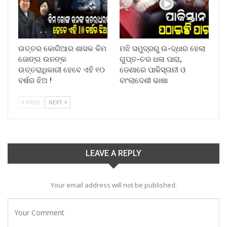
ଉତ୍ତର କୋରିଆର ଶାସକ କିମ
ମଝି ସମୁଦ୍ରରୁ ଉ-ଦ୍ଧାର ହେଲା
ଜୋଙ୍ଗ ଉନଙ୍କ
ଗୁପ୍ତ-ଚର ଧଳା ପାରା,
ଉତ୍ତରାଧିକାରୀ ହେବେ ଏହି ୧୦
ଡେଣାରେ ପାକିସ୍ତାନୀ ଓ
ବର୍ଷର ଝିଅ !
ବାଂଲାଦେଶୀ ଭାଷା
PREV
NEXT
LEAVE A REPLY
Your email address will not be published.