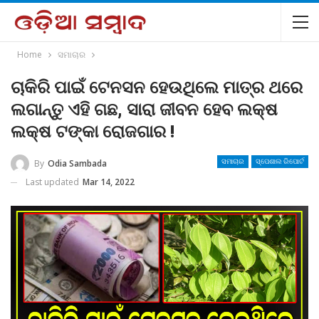
Home
ସମାଚାର
ଚାକିରି ପାଇଁ ଟେନସନ ହେଉଥିଲେ ମାତ୍ର ଥରେ
ଲଗାନ୍ତୁ ଏହି ଗଛ, ସାରା ଜୀବନ ହେବ ଲକ୍ଷ
ଲକ୍ଷ ଟଙ୍କା ରୋଜଗାର !
By
Odia Sambada
ସମାଚାର
ସ୍ପେଶାଲ ରିପୋର୍ଟ
Last updated
Mar 14, 2022