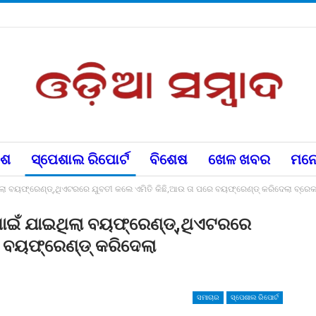
େଶ
ସ୍ପେଶାଲ ରିପୋର୍ଟ
ବିଶେଷ
ଖେଳ ଖବର
ମନୋ
ିଲା ବୟଫ୍ରେଣ୍ଡ୍,ଥିଏଟରରେ ଯୁବତୀ କଲେ ଏମିତି କିଛି,ଆଉ ତା ପରେ ବୟଫ୍ରେଣ୍ଡ୍ କରିଦେଲା ବ୍ରେକ
ାପାଇଁ ଯାଇଥିଲା ବୟଫ୍ରେଣ୍ଡ୍,ଥିଏଟରରେ
େ ବୟଫ୍ରେଣ୍ଡ୍ କରିଦେଲା
ସମାଚାର
ସ୍ପେଶାଲ ରିପୋର୍ଟ