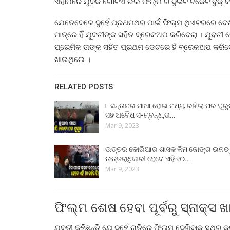
ଏହାପରେ ଯୁବକ ଗୋଟିଏ ଭଲ ଫିଲ୍ମ ର ଦୁଇଟି ଟିକେଟ ବୁକ୍ କଲ
ଯେତେବେଳେ ଦୁହେଁ ପ୍ରଥମଥର ପାଇଁ ଫିଲ୍ମ ଥିଏଟରରେ ଦେଖା
ମାତ୍ରେ ହିଁ ଯୁବତୀଙ୍କ ସହିତ ବ୍ରେକଅପ କରିଦେଲା । ଯୁବତୀ 
ପ୍ରେମିକ ତାଙ୍କ ସହିତ ପ୍ରଥମ ଡେଟରେ ହିଁ ବ୍ରେକଅପ କରିଦ
ଖାଉଥିଲେ ।
RELATED POSTS
୮ ସନ୍ତାନର ମାଆ ହୋଇ ମଧ୍ୟ ରଖିଲା ପର ପୁର
ସହ ଅବୈଧ ସ-ମ୍ବନ୍ଧ,ତା…
Mar 9, 2023
ଉତ୍ତର କୋରିଆର ଶାସକ କିମ ଜୋଙ୍ଗ ଉନଙ
ଉତ୍ତରାଧିକାରୀ ହେବେ ଏହି ୧୦…
Mar 9, 2023
ଫିଲ୍ମ ଶେଷ ହେବା ପୂର୍ବରୁ ସ୍ନାକ୍ସ ଖ
ଯୁବତୀ କହିଛନ୍ତି ଯେ ଦୁହେଁ ରାତିରେ ଫିଲ୍ମ ଦେଖିବାକୁ ସ୍ଥିର