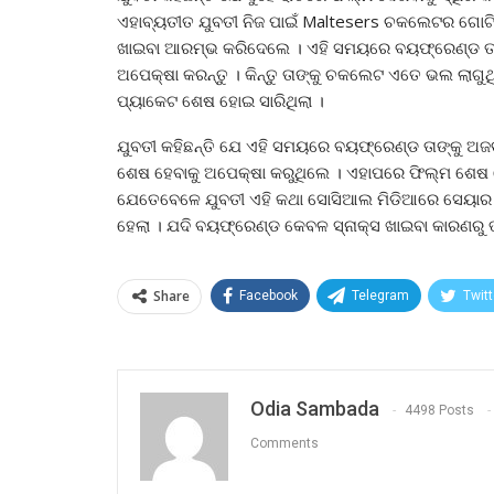
ଏହାବ୍ୟତୀତ ଯୁବତୀ ନିଜ ପାଇଁ Maltesers ଚକଲେଟର ଗୋଟ
ଖାଇବା ଆରମ୍ଭ କରିଦେଲେ । ଏହି ସମୟରେ ବୟଫ୍ରେଣ୍ଡ ତାଙ
ଅପେକ୍ଷା କରନ୍ତୁ । କିନ୍ତୁ ତାଙ୍କୁ ଚକଲେଟ ଏତେ ଭଲ ଲାଗୁ
ପ୍ୟାକେଟ ଶେଷ ହୋଇ ସାରିଥିଲା ।
ଯୁବତୀ କହିଛନ୍ତି ଯେ ଏହି ସମୟରେ ବୟଫ୍ରେଣ୍ଡ ତାଙ୍କୁ ଅଜବ
ଶେଷ ହେବାକୁ ଅପେକ୍ଷା କରୁଥିଲେ । ଏହାପରେ ଫିଲ୍ମ ଶେଷ ହେବ
ଯେତେବେଳେ ଯୁବତୀ ଏହି କଥା ସୋସିଆଲ ମିଡିଆରେ ସେୟାର 
ହେଲା । ଯଦି ବୟଫ୍ରେଣ୍ଡ କେବଳ ସ୍ନାକ୍ସ ଖାଇବା କାରଣରୁ ତାଙ
Share
Facebook
Telegram
Twitt
Odia Sambada
4498 Posts
Comments