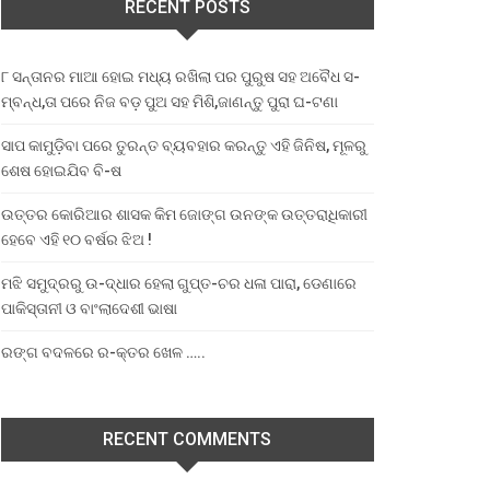
RECENT POSTS
୮ ସନ୍ତାନର ମାଆ ହୋଇ ମଧ୍ୟ ରଖିଲା ପର ପୁରୁଷ ସହ ଅବୈଧ ସ-
ମ୍ବନ୍ଧ,ତା ପରେ ନିଜ ବଡ଼ ପୁଅ ସହ ମିଶି,ଜାଣନ୍ତୁ ପୁରା ଘ-ଟଣା
ସାପ କାମୁଡ଼ିବା ପରେ ତୁରନ୍ତ ବ୍ୟବହାର କରନ୍ତୁ ଏହି ଜିନିଷ, ମୂଳରୁ
ଶେଷ ହୋଇଯିବ ବି-ଷ
ଉତ୍ତର କୋରିଆର ଶାସକ କିମ ଜୋଙ୍ଗ ଉନଙ୍କ ଉତ୍ତରାଧିକାରୀ
ହେବେ ଏହି ୧୦ ବର୍ଷର ଝିଅ !
ମଝି ସମୁଦ୍ରରୁ ଉ-ଦ୍ଧାର ହେଲା ଗୁପ୍ତ-ଚର ଧଳା ପାରା, ଡେଣାରେ
ପାକିସ୍ତାନୀ ଓ ବାଂଲାଦେଶୀ ଭାଷା
ରଙ୍ଗ ବଦଳରେ ର-କ୍ତର ଖେଳ …..
RECENT COMMENTS