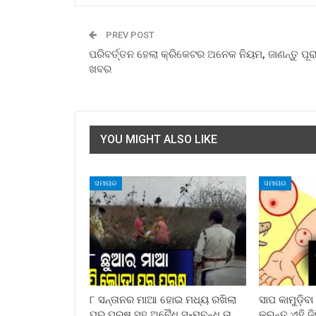
PREV POST
ପରିବର୍ତ୍ତନ ହେଲା କ୍ରିକେଟର ଅନେକ ନିୟମ, ଜାଣନ୍ତୁ ପୂର
ଖବର
YOU MIGHT ALSO LIKE
ସମାଚାର
ସମାଚାର
୮ ସନ୍ତାନର ମାଆ ହୋଇ ମଧ୍ୟ ରଖିଲା
ସାପ କାମୁଡ଼ିବ
ପର ପୁରୁଷ ସହ ଅବୈଧ ସ-ମ୍ବନ୍ଧ,ତା
କରନ୍ତୁ ଏହି ଜ