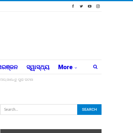
ରଞ୍ଜନ
ସ୍ୱାସ୍ଥ୍ୟ
More
ଅପ,ଜାଣନ୍ତୁ ପୁରା ଘଟଣା