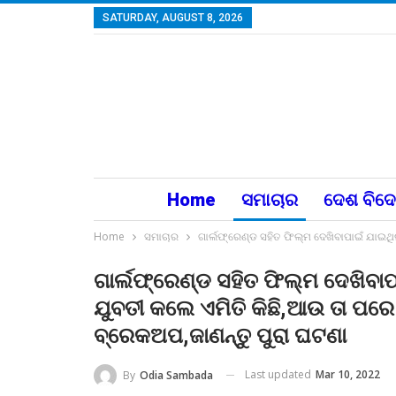
SATURDAY, AUGUST 8, 2026
Home
ସମାଚାର
ଦେଶ ବିଦ
Home
ସମାଚାର
ଗାର୍ଲଫ୍ରେଣ୍ଡ ସହିତ ଫିଲ୍ମ ଦେଖିବାପାଇଁ ଯାଇଥ
ଗାର୍ଲଫ୍ରେଣ୍ଡ ସହିତ ଫିଲ୍ମ ଦେଖିବ
ଯୁବତୀ କଲେ ଏମିତି କିଛି,ଆଉ ତା ପର
ବ୍ରେକଅପ,ଜାଣନ୍ତୁ ପୁରା ଘଟଣା
Last updated
Mar 10, 2022
By
Odia Sambada