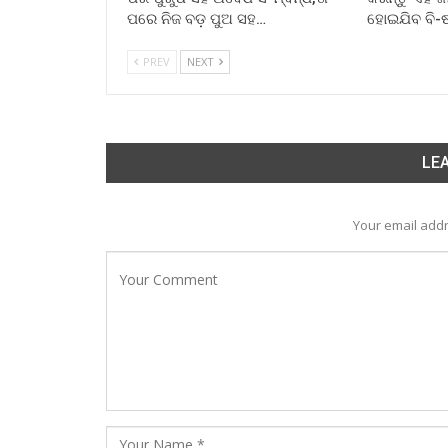
ପରେ ନିଜ ବଡ଼ ପୁଅ ସହ…
ହୋଇଯିବ ବି-
PREV
NEXT
LEA
Your email addr