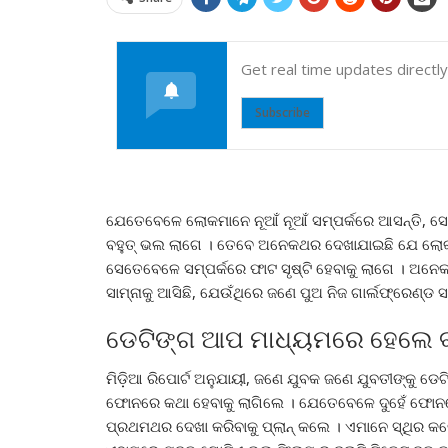
Get real time updates directl
Subscribe
ଯେତେବେଳେ ଲୋକମାନେ ନୂଆଁ ନୂଆଁ ସମ୍ପର୍କରେ ଆସନ୍ତି, ସେତେବ
ବହୁତ୍ ଭଲ ଲାଗେ । ତେବେ ଅନେକଥର ଦେଖାଯାଇଛି ଯେ ଲୋ
ସେତେବେଳେ ସମ୍ପର୍କରେ ଫାଟ ସୃଷ୍ଟି ହେବାକୁ ଲାଗେ । ଅ
ସାମ୍ନାକୁ ଆସିଛି, ଯେଉଁଥିରେ ଜଣେ ପୁଅ ନିଜ ଗାର୍ଲଫ୍ରେଣ୍ଡ 
ଡେଟିଙ୍ଗ ଆପ ମାଧ୍ୟମରେ ହେଲେ ବୟ
ମିଡ଼ିଆ ରିପୋର୍ଟ ଅନୁଯାୟୀ, ଜଣେ ଯୁବକ ଜଣେ ଯୁବତୀଙ୍କୁ ଡେ
ଫୋନରେ କଥା ହେବାକୁ ଲାଗିଲେ । ଯେତେବେଳେ ଦୁହେଁ ଫୋ
ପ୍ରଥମଥର ଦେଖା କରିବାକୁ ପ୍ଲାନ୍ କଲେ । ଏମାନେ ସ୍ଥିର କଲ