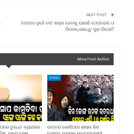
NEXT POST
ା
ମହଙ୍ଗା ନୁହେଁ ବରଂ ଶସ୍ତା ହେବାକୁ ଯାଉଛି ପେଟ୍ରୋଲ ଓ
ଡିଜେଲ,ଜାଣନ୍ତୁ ପୁରା ରିପୋର୍ଟ
More From Author
ସମାଚାର
ା ପରେ ତୁରନ୍ତ ବ୍ୟବହାର
ଉତ୍ତର କୋରିଆର ଶାସକ କିମ
ିନିଷ, ମୂଳରୁ ଶେଷ
ଜୋଙ୍ଗ ଉନଙ୍କ ଉତ୍ତରାଧିକାରୀ