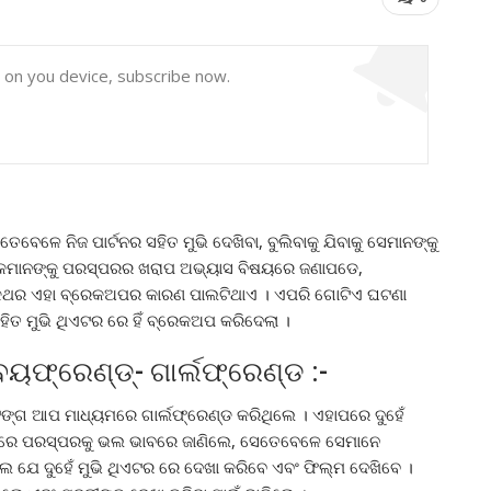
y on you device, subscribe now.
େଳେ ନିଜ ପାର୍ଟନର ସହିତ ମୁଭି ଦେଖିବା, ବୁଲିବାକୁ ଯିବାକୁ ସେମାନଙ୍କୁ
କମାନଙ୍କୁ ପରସ୍ପରର ଖରାପ ଅଭ୍ୟାସ ବିଷୟରେ ଜଣାପଡେ,
ନେକଥର ଏହା ବ୍ରେକଅପର କାରଣ ପାଲଟିଥାଏ । ଏପରି ଗୋଟିଏ ଘଟଣା
ସହିତ ମୁଭି ଥିଏଟର ରେ ହିଁ ବ୍ରେକଅପ କରିଦେଲା ।
ଫ୍ରେଣ୍ଡ୍- ଗାର୍ଲଫ୍ରେଣ୍ଡ :-
ଟିଙ୍ଗ ଆପ ମାଧ୍ୟମରେ ଗାର୍ଲଫ୍ରେଣ୍ଡ କରିଥିଲେ । ଏହାପରେ ଦୁହେଁ
ନରେ ପରସ୍ପରକୁ ଭଲ ଭାବରେ ଜାଣିଲେ, ସେତେବେଳେ ସେମାନେ
େ ଯେ ଦୁହେଁ ମୁଭି ଥିଏଟର ରେ ଦେଖା କରିବେ ଏବଂ ଫିଲ୍ମ ଦେଖିବେ ।