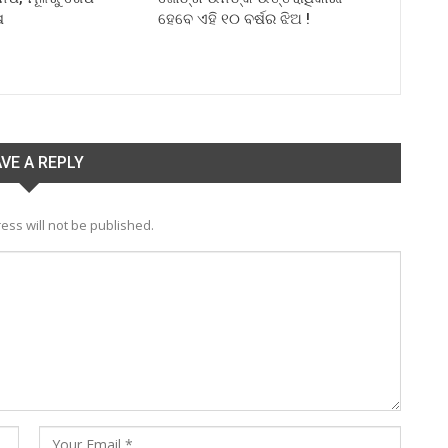
ଷ
ହେବେ ଏହି ୧୦ ବର୍ଷର ଝିଅ !
VE A REPLY
ess will not be published.