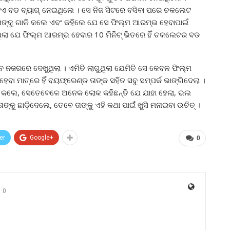
ିଏ ବଡ ବ୍ୟାଗ୍ ନେଇଥିଲେ । ସେ ନିଜ ସିଟରେ ବସିବା ପରେ ଚକଲେଟ
୍କୁ ଗାଳି କଲେ ଏବଂ କହିଲେ ଯେ ସେ ଫିଲ୍ମ ଆରମ୍ଭ ହେବାପାଇଁ
ଥିଲା ଯେ ଫିଲ୍ମ ଆରମ୍ଭ ହେବାର 10 ମିନିଟ୍ ଭିତରେ ହିଁ ଚକଲେଟର ବଡ
 ନଜରରେ ଦେଖୁଥିଲା । ଏମିତି ଲାଗୁଥିଲା ଯେମିତି ସେ କେବଳ ଫିଲ୍ମ
ା ମାତ୍ରେ ହିଁ ବୟଫ୍ରେଣ୍ଡ ତାଙ୍କ ସହିତ ସବୁ ସମ୍ପର୍କ ଭାଙ୍ଗିଦେଲା ।
କଲେ, ସେତେବେଳେ ଅନେକ ଲୋକ କହିଛନ୍ତି ଯେ ଯାହା ହେଲା, ଭଲ
୍କୁ ଛାଡ଼ିଦେଲେ, ତେବେ ତାଙ୍କୁ ଏହି କଥା ପାଇଁ ଖୁସି ମନାଇବା ଉଚିତ୍ ।
er
Google+
0
0