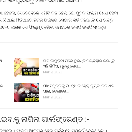
େ ଏବଂ ଯୁବତୀଙ୍କୁ ଦେଖା କରିବା ପାଇଁ ଡାକିଲେ ।
 ହେଲେ, ସେତେବେଳେ ଏମିତି କିଛି ହେଲା ଯେ ଯୁବକ ଫିଲ୍ମ ଶେଷ ହେବା
ସୋସିଆଲ ମିଡିଆରେ ନିଜର ଅଭିଜ୍ଞତା ସେୟାର କରି କହିଛନ୍ତି ଯେ ତାଙ୍କ
େଲେ, କାରଣ ସେ ଫିଲ୍ମ୍ ଦେଖିବା ସମୟରେ ଜଲଦି ଜଲଦି ସ୍ନାକ୍ସ
ୁଷ
ସାପ କାମୁଡ଼ିବା ପରେ ତୁରନ୍ତ ବ୍ୟବହାର କରନ୍ତୁ
ଏହି ଜିନିଷ, ମୂଳରୁ ଶେଷ…
Mar 9, 2023
୍କ
ମଝି ସମୁଦ୍ରରୁ ଉ-ଦ୍ଧାର ହେଲା ଗୁପ୍ତ-ଚର ଧଳା
ପାରା, ଡେଣାରେ…
Mar 9, 2023
ାଇବାକୁ ଲାଗିଲା ଗାର୍ଲଫ୍ରେଣ୍ଡ :-
 କରିଥିଲେ । ଫିଲ୍ମ ଆରମ୍ଭ ହେବା ପୂର୍ବରୁ ସେ ପପକର୍ନ ନେଇଥିଲେ ।