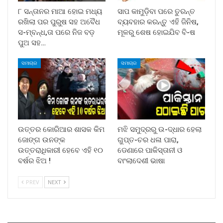
୮ ସନ୍ତାନର ମାଆ ହୋଇ ମଧ୍ୟ
ସାପ କାମୁଡ଼ିବା ପରେ ତୁରନ୍ତ
ରଖିଲା ପର ପୁରୁଷ ସହ ଅବୈଧ
ବ୍ୟବହାର କରନ୍ତୁ ଏହି ଜିନିଷ,
ସ-ମ୍ବନ୍ଧ,ତା ପରେ ନିଜ ବଡ଼
ମୂଳରୁ ଶେଷ ହୋଇଯିବ ବି-ଷ
ପୁଅ ସହ…
ସମାଚାର
ସମାଚାର
ଉତ୍ତର କୋରିଆର ଶାସକ କିମ
ମଝି ସମୁଦ୍ରରୁ ଉ-ଦ୍ଧାର ହେଲା
ଜୋଙ୍ଗ ଉନଙ୍କ
ଗୁପ୍ତ-ଚର ଧଳା ପାରା,
ଉତ୍ତରାଧିକାରୀ ହେବେ ଏହି ୧୦
ଡେଣାରେ ପାକିସ୍ତାନୀ ଓ
ବର୍ଷର ଝିଅ !
ବାଂଲାଦେଶୀ ଭାଷା
PREV
NEXT