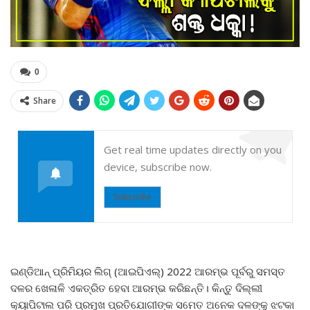
0
Share
Get real time updates directly on you
device, subscribe now.
Subscribe
ଇଣ୍ଡିଆନ୍ ପ୍ରିମିୟର ଲିଗ୍ (ଆଇପିଏଲ୍) 2022 ଆରମ୍ଭ ପୂର୍ବରୁ ସମସ୍ତ
ଦଳର ଖେଳାଳି ଏକତ୍ରିତ ହେବା ଆରମ୍ଭ କରିଛନ୍ତି। କିନ୍ତୁ ଦିଲ୍ଲୀ
କ୍ୟାପିଟାଲ ପରି ପ୍ରମୁଖ ପ୍ରତିଯୋଗୀଙ୍କ ସମେତ ଅନେକ ଦଳଙ୍କୁ ଝଟକା