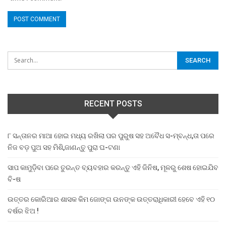
RECENT POSTS
୮ ସନ୍ତାନର ମାଆ ହୋଇ ମଧ୍ୟ ରଖିଲା ପର ପୁରୁଷ ସହ ଅବୈଧ ସ-ମ୍ବନ୍ଧ,ତା ପରେ
ନିଜ ବଡ଼ ପୁଅ ସହ ମିଶି,ଜାଣନ୍ତୁ ପୁରା ଘ-ଟଣା
ସାପ କାମୁଡ଼ିବା ପରେ ତୁରନ୍ତ ବ୍ୟବହାର କରନ୍ତୁ ଏହି ଜିନିଷ, ମୂଳରୁ ଶେଷ ହୋଇଯିବ
ବି-ଷ
ଉତ୍ତର କୋରିଆର ଶାସକ କିମ ଜୋଙ୍ଗ ଉନଙ୍କ ଉତ୍ତରାଧିକାରୀ ହେବେ ଏହି ୧୦
ବର୍ଷର ଝିଅ !