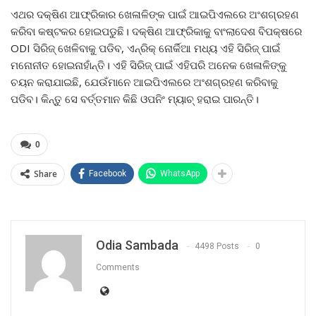
ଏଥର ଦକ୍ଷିଣ ଆଫ୍ରିକାର ଖେଳାଳିଙ୍କ ପାଇଁ ଆଇପିଏଲରେ ଅଂଶଗ୍ରହଣ
କରିବା କଷ୍ଟକର ହୋଇପଡୁଛି। ଦକ୍ଷିଣ ଆଫ୍ରିକାକୁ ବାଂଲାଦେଶ ବିପକ୍ଷରେ
ODI ସିରିଜ୍ ଖେଳିବାକୁ ପଡିବ, ଏନ୍‌ରିକ୍ ନୋର୍କିଆ ମଧ୍ୟ ଏହି ସିରିଜ୍ ପାଇଁ
ମନୋନୀତ ହୋଇନାହାଁନ୍ତି। ଏହି ସିରିଜ୍ ପାଇଁ ଏହିପରି ଅନେକ ଖେଳାଳିଙ୍କୁ
ଚୟନ କରାଯାଇଛି, ଯେଉଁମାନେ ଆଇପିଏଲରେ ଅଂଶଗ୍ରହଣ କରିବାକୁ
ପଡିବ। କିନ୍ତୁ ସେ ବର୍ତ୍ତମାନ କିଛି ଓପନିଂ ମ୍ୟାଚ୍ ହରାଇ ପାରନ୍ତି।
0
Share
Facebook
WhatsApp
Odia Sambada
4498 Posts
0
Comments