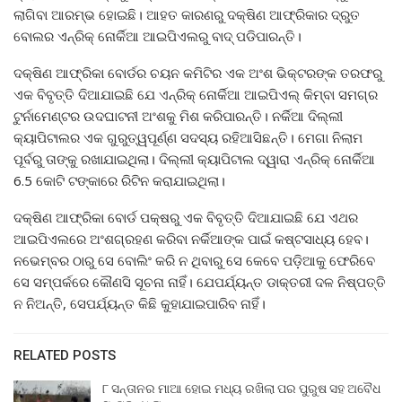
ଲାଗିବା ଆରମ୍ଭ ହୋଇଛି। ଆହତ କାରଣରୁ ଦକ୍ଷିଣ ଆଫ୍ରିକାର ଦ୍ରୁତ
ବୋଲର ଏନ୍ରିକ୍ ନୋର୍କିଆ ଆଇପିଏଲରୁ ବାଦ୍ ପଡିପାରନ୍ତି।
ଦକ୍ଷିଣ ଆଫ୍ରିକା ବୋର୍ଡର ଚୟନ କମିଟିର ଏକ ଅଂଶ ଭିକ୍ଟରଙ୍କ ତରଫରୁ
ଏକ ବିବୃତ୍ତି ଦିଆଯାଇଛି ଯେ ଏନ୍ରିକ୍ ନୋର୍କିଆ ଆଇପିଏଲ୍ କିମ୍ବା ସମଗ୍ର
ଟୁର୍ନାମେଣ୍ଟର ଉଦଘାଟନୀ ଅଂଶକୁ ମିଶ କରିପାରନ୍ତି। ନର୍କିଆ ଦିଲ୍ଲୀ
କ୍ୟାପିଟାଲର ଏକ ଗୁରୁତ୍ୱପୂର୍ଣ୍ଣ ସଦସ୍ୟ ରହିଆସିଛନ୍ତି। ମେଗା ନିଲାମ
ପୂର୍ବରୁ ତାଙ୍କୁ ରଖାଯାଇଥିଲା। ଦିଲ୍ଲୀ କ୍ୟାପିଟାଲ ଦ୍ୱାରା ଏନ୍ରିକ୍ ନୋର୍କିଆ
6.5 କୋଟି ଟଙ୍କାରେ ରିଟିନ କରାଯାଇଥିଲା।
ଦକ୍ଷିଣ ଆଫ୍ରିକା ବୋର୍ଡ ପକ୍ଷରୁ ଏକ ବିବୃତ୍ତି ଦିଆଯାଇଛି ଯେ ଏଥର
ଆଇପିଏଲରେ ଅଂଶଗ୍ରହଣ କରିବା ନର୍କିଆଙ୍କ ପାଇଁ କଷ୍ଟସାଧ୍ୟ ହେବ।
ନଭେମ୍ବର ଠାରୁ ସେ ବୋଲିଂ କରି ନ ଥିବାରୁ ସେ କେବେ ପଡ଼ିଆକୁ ଫେରିବେ
ସେ ସମ୍ପର୍କରେ କୌଣସି ସୂଚନା ନାହିଁ। ଯେପର୍ଯ୍ୟନ୍ତ ଡାକ୍ତରୀ ଦଳ ନିଷ୍ପତ୍ତି
ନ ନିଅନ୍ତି, ସେପର୍ଯ୍ୟନ୍ତ କିଛି କୁହାଯାଇପାରିବ ନାହିଁ।
RELATED POSTS
୮ ସନ୍ତାନର ମାଆ ହୋଇ ମଧ୍ୟ ରଖିଲା ପର ପୁରୁଷ ସହ ଅବୈଧ