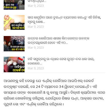
ସ-ମ୍ବନ୍ଧ,ତା…
Mar 9, 2023
ସାପ କାମୁଡ଼ିବା ପରେ ତୁରନ୍ତ ବ୍ୟବହାର କରନ୍ତୁ ଏହି ଜିନିଷ,
ମୂଳରୁ ଶେଷ…
Mar 9, 2023
ଉତ୍ତର କୋରିଆର ଶାସକ କିମ ଜୋଙ୍ଗ ଉନଙ୍କ
ଉତ୍ତରାଧିକାରୀ ହେବେ ଏହି ୧୦…
Mar 9, 2023
ମଝି ସମୁଦ୍ରରୁ ଉ-ଦ୍ଧାର ହେଲା ଗୁପ୍ତ-ଚର ଧଳା ପାରା,
ଡେଣାରେ…
Mar 9, 2023
ଆପଣଙ୍କୁ କହି ଦେଉଛୁ ଯେ ଏନ୍ରିକ୍ ନୋର୍କିଆର ଆଇପିଏଲ୍ ରେକର୍ଡ
ଉତ୍କୃଷ୍ଟ ହୋଇଛି, ସେ 24 ଟି ମ୍ୟାଚରେ 34 ୱିକେଟ୍ ନେଇଛନ୍ତି। ଏହି
ସମୟରେ ତାଙ୍କ ଏକୋନୋମି 8 ରୁ କମ୍କୁ ଆସୁଛି। ଦିଲ୍ଲୀ କ୍ୟାପିଟାଲ ଏଥର
ଚାରିଜଣ ଖେଳାଳିଙ୍କୁ ରଖିଥିଲା, ଯେଉଁଥିରେ ରିଷଭ ପନ୍ତ, ଆକ୍ସର ପଟେଲ,
ପୃଥିବୀ ସୋ ଏବଂ ଏନ୍ରିକ୍ ନୋର୍କିଆ ରହିଥିଲେ।