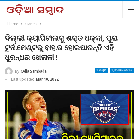
Home
ସମାଚାର
ଦିଲ୍ଲୀ କ୍ୟାପିଟାଲକୁ ଶକ୍ତ ଧକ୍କା, ପୁରା
ଟୁର୍ନାମେଣ୍ଟରୁ ବାହାର ହୋଇପାରନ୍ତି ଏହି
ଧୁରନ୍ଧର ଖେଳାଳୀ !
By
Odia Sambada
ସମାଚାର
ସ୍ପେଶାଲ ରିପୋର୍ଟ
Last updated
Mar 10, 2022