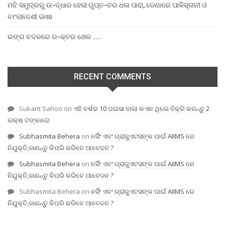
ମଝି ସମୁଦ୍ରରୁ ଉ-ଦ୍ଧାର ହେଲା ଗୁପ୍ତ-ଚର ଧଳା ପାରା, ଡେଣାରେ ପାକିସ୍ତାନୀ ଓ
ବାଂଲାଦେଶୀ ଭାଷା
ରଙ୍ଗ ବଦଳରେ ର-କ୍ତର ଖେଳ …..
RECENT COMMENTS
Sukant Sahoo
on
ଏହି ବର୍ଷର 10 ପଇସା ବାଲା କଏନ ଥିଲେ ବିକ୍ରି କରନ୍ତୁ 2
ଲକ୍ଷ ଟଙ୍କାରେ
Subhasmita Behera
on
ନର୍ସିଂ ଏବଂ ଗ୍ରାଜୁଏଟସଙ୍କ ପାଇଁ AIIMS ରେ
ନିଯୁକ୍ତି,ଜାଣନ୍ତୁ କିପରି କରିବେ ଆବେଦନ ?
Subhasmita Behera
on
ନର୍ସିଂ ଏବଂ ଗ୍ରାଜୁଏଟସଙ୍କ ପାଇଁ AIIMS ରେ
ନିଯୁକ୍ତି,ଜାଣନ୍ତୁ କିପରି କରିବେ ଆବେଦନ ?
Subhasmita Behera
on
ନର୍ସିଂ ଏବଂ ଗ୍ରାଜୁଏଟସଙ୍କ ପାଇଁ AIIMS ରେ
ନିଯୁକ୍ତି,ଜାଣନ୍ତୁ କିପରି କରିବେ ଆବେଦନ ?