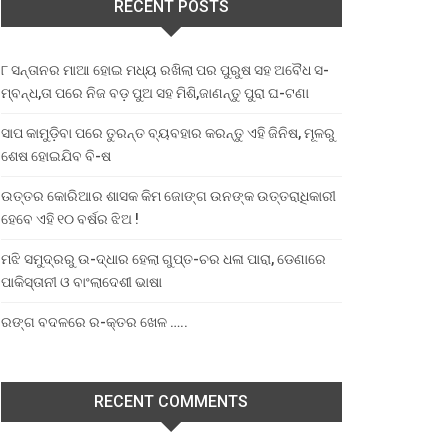
RECENT POSTS
୮ ସନ୍ତାନର ମାଆ ହୋଇ ମଧ୍ୟ ରଖିଲା ପର ପୁରୁଷ ସହ ଅବୈଧ ସ-
ମ୍ବନ୍ଧ,ତା ପରେ ନିଜ ବଡ଼ ପୁଅ ସହ ମିଶି,ଜାଣନ୍ତୁ ପୁରା ଘ-ଟଣା
ସାପ କାମୁଡ଼ିବା ପରେ ତୁରନ୍ତ ବ୍ୟବହାର କରନ୍ତୁ ଏହି ଜିନିଷ, ମୂଳରୁ
ଶେଷ ହୋଇଯିବ ବି-ଷ
ଉତ୍ତର କୋରିଆର ଶାସକ କିମ ଜୋଙ୍ଗ ଉନଙ୍କ ଉତ୍ତରାଧିକାରୀ
ହେବେ ଏହି ୧୦ ବର୍ଷର ଝିଅ !
ମଝି ସମୁଦ୍ରରୁ ଉ-ଦ୍ଧାର ହେଲା ଗୁପ୍ତ-ଚର ଧଳା ପାରା, ଡେଣାରେ
ପାକିସ୍ତାନୀ ଓ ବାଂଲାଦେଶୀ ଭାଷା
ରଙ୍ଗ ବଦଳରେ ର-କ୍ତର ଖେଳ …..
RECENT COMMENTS