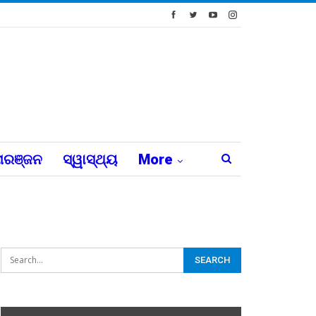
ରଞ୍ଜନ
ସ୍ୱାସ୍ଥ୍ୟ
More