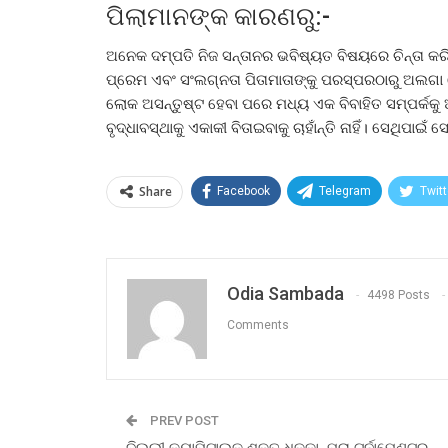
ପିଲାମାନଙ୍କ କାରଣରୁ:-
ଅନେକ ଦମ୍ପତି ନିଜ ସନ୍ତାନର ଭବିଷ୍ୟତ ବିଷୟରେ ଚିନ୍ତା କରି ବ
ପ୍ରେମ ଏବଂ ସଂଲଗ୍ନତା ପିତାମାତାଙ୍କୁ ପରସ୍ପରଠାରୁ ଅଲଗ
ଲୋକ ଅସନ୍ତୁଷ୍ଟ ହେବା ପରେ ମଧ୍ୟ ଏକ ବିବାହିତ ସମ୍ପର୍
ବୃଦ୍ଧାବସ୍ଥାକୁ ଏକାକୀ ବିତାଇବାକୁ ଚାହାଁନ୍ତି ନାହିଁ। ସେଥିପାଇ
Share
Facebook
Telegram
Twitt
Odia Sambada
4498 Posts
Comments
PREV POST