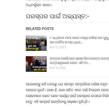
ଅନ୍ତର୍ଭୁକ୍ତ କରେ।
ପରସ୍ପର ପାଇଁ ଅଭ୍ୟସ୍ତ:-
RELATED POSTS
୮ ସନ୍ତାନର ମାଆ ହୋଇ ମଧ୍ୟ ରଖିଲା ପର ପୁର
ସହ ଅବୈଧ ସ-ମ୍ବନ୍ଧ,ତା…
Mar 9, 2023
ଉତ୍ତର କୋରିଆର ଶାସକ କିମ ଜୋଙ୍ଗ ଉନଙ
ଉତ୍ତରାଧିକାରୀ ହେବେ ଏହି ୧୦…
Mar 9, 2023
ଆପଣଙ୍କୁ କହି ଦେଉଛୁ ଯେ ସମସ୍ତ ସମ୍ପର୍କରେ ମଣିଷ ବହୁତ 
ବାହାରେ ନୁହେଁ। ଆଜ୍ଞା ହଁ, କାହା ସହିତ ଏତେ ବର୍ଷ ବିତାଇବ
ଲୋକମାନେ ଛୋଟ ଛୋଟ କାର୍ଯ୍ୟ ପାଇଁ ପରସ୍ପର ଉପରେ ନିର୍ଭ
ହେତୁ ଏହି ସମ୍ପର୍କ ଭାଙ୍ଗିବାକୁ ସକ୍ଷମ ନୁହଁନ୍ତି।