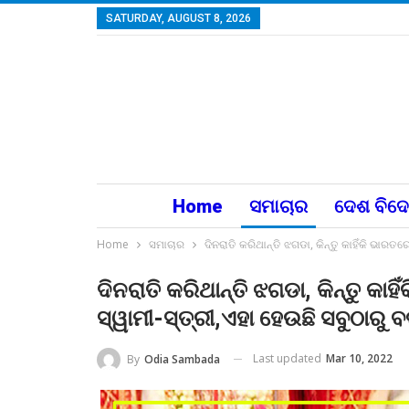
SATURDAY, AUGUST 8, 2026
Home
ସମାଚାର
ଦେଶ ବିଦ
Home
ସମାଚାର
ଦିନରାତି କରିଥାନ୍ତି ଝଗଡା, କିନ୍ତୁ କାହିଁକି ଭାରତ
ଦିନରାତି କରିଥାନ୍ତି ଝଗଡା, କିନ୍ତୁ କାହ
ସ୍ୱାମୀ-ସ୍ତ୍ରୀ,ଏହା ହେଉଛି ସବୁଠାରୁ 
Last updated
Mar 10, 2022
By
Odia Sambada