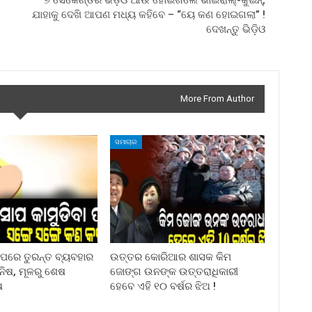
୭ ସେକେଣ୍ଡର ଭିଡ଼ିଓ ଆଉ ହୋଇଗଲେ ଭାଇରାଲ୍-କୁଇନ୍,
ଯାହାକୁ ଦେଖି ଆପଣ ମଧ୍ୟ କହିବେ – “ୟେ କଣ ହୋଇଗଲା” !
ଦେଖନ୍ତୁ ଭିଡ଼ିଓ
More From Author
ସମାଚାର
ା ପରେ ତୁରନ୍ତ ବ୍ୟବହାର
ଉତ୍ତର କୋରିଆର ଶାସକ କିମ
ିନିଷ, ମୂଳରୁ ଶେଷ
ଜୋଙ୍ଗ ଉନଙ୍କ ଉତ୍ତରାଧିକାରୀ
ଷ
ହେବେ ଏହି ୧୦ ବର୍ଷର ଝିଅ !