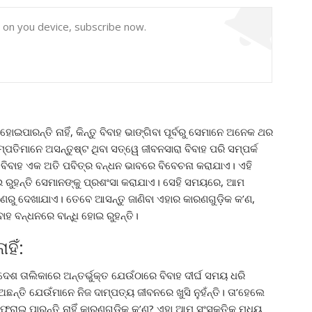
y on you device, subscribe now.
ପାରନ୍ତି ନାହିଁ, କିନ୍ତୁ ବିବାହ ଭାଙ୍ଗିବା ପୂର୍ବରୁ ସେମାନେ ଅନେକ ଥର
ପତିମାନେ ଅସନ୍ତୁଷ୍ଟ ଥିବା ସତ୍ୱେ ଜୀବନସାରା ବିବାହ ପରି ସମ୍ପର୍କ
ବିବାହ ଏକ ଅତି ପବିତ୍ର ବନ୍ଧନ ଭାବରେ ବିବେଚନା କରାଯାଏ। ଏହି
ଇ ରୁହନ୍ତି ସେମାନଙ୍କୁ ପ୍ରଶଂସା କରାଯାଏ। ସେହି ସମୟରେ, ଆମ
କୋଣରୁ ଦେଖାଯାଏ। ତେବେ ଆସନ୍ତୁ ଜାଣିବା ଏହାର କାରଣଗୁଡ଼ିକ କ’ଣ,
ହ ବନ୍ଧନରେ ବାନ୍ଧି ହୋଇ ରୁହନ୍ତି।
ହିଁ:
େଶ ତାଲିକାରେ ଅନ୍ତର୍ଭୁକ୍ତ ଯେଉଁଠାରେ ବିବାହ ଦୀର୍ଘ ସମୟ ଧରି
ନ୍ତି ଯେଉଁମାନେ ନିଜ ଦାମ୍ପତ୍ୟ ଜୀବନରେ ଖୁସି ନୁହଁନ୍ତି। ତା’ହେଲେ
େରାଇ ପାରନ୍ତି ନାହିଁ କାରଣଗୁଡିକ କ’ଣ? ଏହା ଆମ ସଂସ୍କୃତିକୁ ମଧ୍ୟ