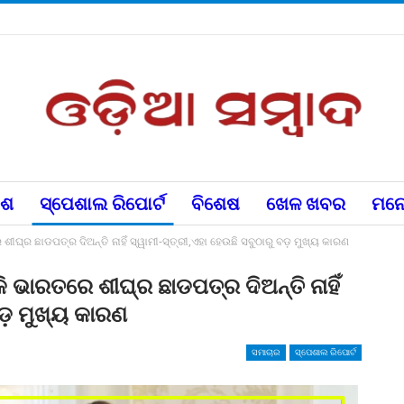
େଶ
ସ୍ପେଶାଲ ରିପୋର୍ଟ
ବିଶେଷ
ଖେଳ ଖବର
ମନୋ
ରେ ଶୀଘ୍ର ଛାଡପତ୍ର ଦିଅନ୍ତି ନାହିଁ ସ୍ୱାମୀ-ସ୍ତ୍ରୀ,ଏହା ହେଉଛି ସବୁଠାରୁ ବଡ଼ ମୁଖ୍ୟ କାରଣ
ିଁକି ଭାରତରେ ଶୀଘ୍ର ଛାଡପତ୍ର ଦିଅନ୍ତି ନାହିଁ
ବଡ଼ ମୁଖ୍ୟ କାରଣ
ସମାଚାର
ସ୍ପେଶାଲ ରିପୋର୍ଟ