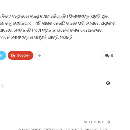
ିବାହ ବନ୍ଧନରେ ବାନ୍ଧି ହୋଇ ରହିଥାନ୍ତି। ପିଲାମାନଙ୍କ ପ୍ରତି ଥିବା
ା ହେବାକୁ ଦେଇନଥାଏ। ଏହି କାରଣ ହେଉଛି ଭାରତ ପରି ଦେଶରେ ଅଧିକାଂଶ
କକୁ ଆଗେଇ ନେଉଛନ୍ତି। ଏହା ବ୍ୟତୀତ ଅନେକ ଲୋକ ସେମାନଙ୍କର
ଁ ସେମାନେ ସେମାନଙ୍କର ସମ୍ପର୍କ ଭାଙ୍ଗି ନଥାନ୍ତି।
er
Google+
0
0
NEXT POST