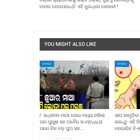
ଦିଲ୍ଲୀ କ୍ୟାପିଟାଲକୁ ଶକ୍ତ ଧକ୍କା, ପୁରା ଟୁର୍ନାମେଣ୍ଟରୁ
ବାହାର ହୋଇପାରନ୍ତି ଏହି ଧୁରନ୍ଧର ଖେଳାଳୀ !
YOU MIGHT ALSO LIKE
ସମାଚାର
ସମାଚାର
୮ ସନ୍ତାନର ମାଆ ହୋଇ ମଧ୍ୟ ରଖିଲା
ସାପ କାମୁଡ଼ିବ
ପର ପୁରୁଷ ସହ ଅବୈଧ ସ-ମ୍ବନ୍ଧ,ତା
କରନ୍ତୁ ଏହି ଜ
ପରେ ନିଜ ବଡ଼ ପୁଅ ସହ…
ହୋଇଯିବ ବି-