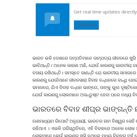
Get real time updates directl
Subscribe
ଭାରତ ଭଳି ଦେଶରେ ଦମ୍ପତିମାନେ ଦାମ୍ପତ୍ୟ ଜୀବନରେ ଖୁସି ହୋଇ
ଭାବିଥାନ୍ତି। ଅନେକ କାରଣ ଅଛି, ଯେଉଁ କାରଣରୁ ଭାରତୀୟ ଦମ୍
ବଜାୟ ରଖିଥାନ୍ତି। ସମସ୍ତେ ଜାଣନ୍ତି ଯେ ଭାରତୀୟ ସମାଜରେ 
କାରଣରୁ ଯେଉଁମାନେ ଜୀବନସାରା ବିବାହ ବନ୍ଧନରେ ବାନ୍ଧି ହୋ
ସମାଜରେ, ଯିଏ ବିବାହ ବନ୍ଧନ ଭାଙ୍ଗେ, ତାଙ୍କୁ ଭୁଲ ଦୃଷ୍ଟି
ଯେଉଁ କାରଣରୁ ଲୋକମାନେ ଅସନ୍ତୁଷ୍ଟ ହେବା ପରେ ମଧ୍ୟ ବିବା
ଭାରତରେ ବିବାହ ଶୀଘ୍ର ଭାଙ୍ଗନ୍ତି ନା
ଗଣମାଧ୍ୟମ ରିପୋର୍ଟ ଅନୁଯାୟୀ, ଭାରତର ନାମ ବିଶ୍ୱର ସେହି ଦ
ରହିଥାଏ । ଏଭଳି ପରିସ୍ଥିତିରେ, ଏହି ବିବାହରେ ଅନେକ ଲୋକ ଅଛ
ଲୋକମାନେ କେଉଁ କାରଣରୁ ଖୁସି ନଥିଲେ ମଧ୍ୟ ବିବାହରୁ ମୁହଁ ଫ