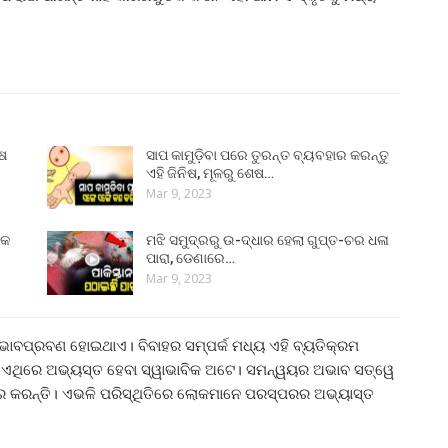
ୁଷ
ସାପ କାମୁଡ଼ିବା ପରେ ତୁରନ୍ତ ବ୍ୟବହାର କରନ୍ତୁ
ଏହି ଜିନିଷ, ମୂଳରୁ ଶେଷ…
Mar 9, 2023
୍କ
ମଝି ସମୁଦ୍ରରୁ ଉ-ଦ୍ଧାର ହେଲା ଗୁପ୍ତ-ଚର ଧଳା
ପାରା, ଡେଣାରେ…
Mar 9, 2023
ଭାବପ୍ରବଣ ହୋଇଥାଏ। ବିବାହର ସମ୍ପର୍କ ମଧ୍ୟ ଏହି ବ୍ୟତିକ୍ରମ
ା ପରେ ଏଥିରେ ଅଭ୍ୟସ୍ତ ହେବା ସ୍ୱାଭାବିକ ଅଟେ। ସମନ୍ୱୟର ଅଭାବ ସତ୍ୱେ
ର କରନ୍ତି। ଏଭଳି ପରିସ୍ଥିତିରେ ଲୋକମାନେ ପରସ୍ପରର ଅଭ୍ୟାସ୍ତ