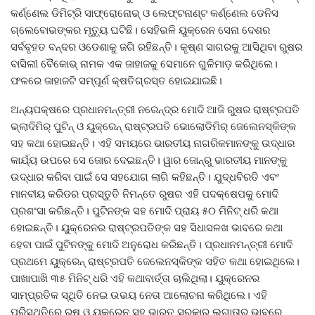
କର୍ଣ୍ଣେଲ ଡିମିଟ୍ରି ସାଫ୍ରୋନୋଭ୍‌ ଓ ଲେଫ୍ଟନାଣ୍ଟ କର୍ଣ୍ଣେଲ ଡେନିସ
ଗ୍ଲେବୋଭଙ୍କର ମୃତ୍ୟୁ ଘଟିଛି। ସେହିଭଳି ୟୁକ୍ରେନ ସେନା ଦେଶର
ସର୍ବବୃହତ ବନ୍ଦର ଓଡେଶାକୁ ଜଗି ରହିଛନ୍ତି। କୃଷ୍ଣ ସାଗରକୁ ଆସିଥିବା ରୁଷର
ବାସିଲୀ ବୈକୋଭ୍‌ ନାମକ ଏକ ଜାହାଜକୁ ସେମାନେ ଗୁଳିମାଡ଼ କରିଥିଲେ।
ଫଳରେ ଜାହାଜଟି ସମ୍ପୂର୍ଣ କ୍ଷତିଗ୍ରସ୍ତ ହୋଇଯାଇଛି।
ଅନ୍ୟପକ୍ଷରେ ପ୍ରଧାନମନ୍ତ୍ରୀ ନରେନ୍ଦ୍ର ମୋଦି ଆଜି ରୁଷର ରାଷ୍ଟ୍ରପତି
ଭ୍ଲାଦିମିର୍‌ ପୁଟିନ୍‌ ଓ ୟୁକ୍ରେନ୍‌ ରାଷ୍ଟ୍ରପତି ଭୋଲୋଡିମିର୍‌ ଜେଲେନସ୍କିଙ୍କ
ସହ କଥା ହୋଇଛନ୍ତି। ଏହି ସମୟରେ ଭାରତୀୟ ନାଗରିକମାନଙ୍କୁ ଉଦ୍ଧାର
କାର୍ଯ୍ୟ ଉପରେ ସେ ଜୋର ଦେଇଛନ୍ତି। ୱାର ଜୋନ୍‌ରୁ ଭାରତୀୟ ମାନଙ୍କୁ
ଉଦ୍ଧାର କରିବା ପାଇଁ ସେ ସହଯୋଗ ଲାଗି କହିଛନ୍ତି। ଯୁଦ୍ଧବିରତି ଏବଂ
ମାନବୀୟ କରିଡର ପ୍ରସ୍ତୁତି ନିମନ୍ତେ ରୁଷର ଏହି ପଦକ୍ଷେପକୁ ମୋଦି
ପ୍ରଶଂସା କରିଛନ୍ତି। ପୁଟିନଙ୍କ ସହ ମୋଦି ପ୍ରାୟ ୫୦ ମିନିଟ୍‌ ଧରି କଥା
ହୋଇଛନ୍ତି। ୟୁକ୍ରେନର ରାଷ୍ଟ୍ରପତିଙ୍କ ସହ ସିଧାସଳଖ ଭାବରେ କଥା
ହେବା ପାଇଁ ପୁଟିନଙ୍କୁ ମୋଦି ଅନୁରୋଧ କରିଛନ୍ତି। ପ୍ରଧାନମନ୍ତ୍ରୀ ମୋଦି
ପ୍ରଥମେ ୟୁକ୍ରେନ୍‌ ରାଷ୍ଟ୍ରପତି ଜେଲେନସ୍କିଙ୍କ ସହିତ କଥା ହୋଇଥିଲେ।
ପାଖାପାଖି ୩୫ ମିନିଟ୍‌ ଧରି ଏହି କଥାବାର୍ତ୍ତା ଚାଲିଥିଲା। ୟୁକ୍ରେନର
ସାମ୍ପ୍ରତିକ ସ୍ଥିତି ନେଇ ଉଭୟ ନେତା ଆଲୋଚନା କରିଥିଲେ। ଏହି
ପରିସ୍ଥିତିରେ ରୁଷ ଓ ୟୁକ୍ରେନ ସହ ଭାରତ ସରକାର ଲଗାତାର ଭାବରେ