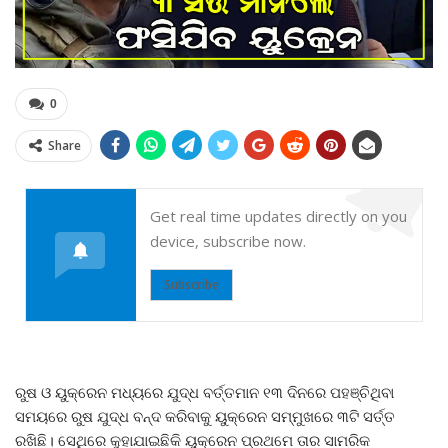
0
Share
Get real time updates directly on you
device, subscribe now.
Subscribe
ରୁଷ ଓ ୟୁକ୍ରେନ ମଧ୍ୟରେ ଯୁଦ୍ଧ ବର୍ତ୍ତମାନ ୧୩ ଦିନରେ ପହଞ୍ଚିଥିବା
ସମୟରେ ରୁଷ ଯୁଦ୍ଧ ବନ୍ଦ କରିବାକୁ ୟୁକ୍ରେନ ସମ୍ମୁଖରେ ୩ଟି ସର୍ତ୍ତ
ରଖିଛି। ସେଥିରେ କୁହାଯାଇଛିକି ୟୁକ୍ରେନ ପ୍ରଥମେ ତାର ସାମରିକ