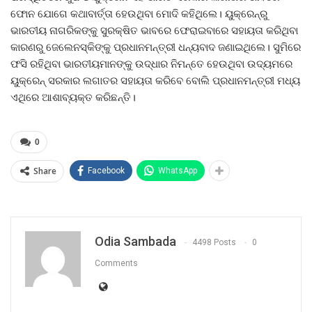
ଫୋନ ଯୋଗେ କଥାବାର୍ତ୍ତା ହେଉଥିବା ମୋଦି କହିଥିଲେ। ୟୁକ୍ରେନ୍‌ରୁ
ଭାରତୀୟ ନାଗରିକଙ୍କୁ ସୁରକ୍ଷିତ ଭାବରେ ଫେରାଇବାରେ ସହାୟତା କରିଥିବା
କାରଣରୁ ଜେଲେନସ୍କିଙ୍କୁ ପ୍ରଧାନମନ୍ତ୍ରୀ ଧନ୍ୟବାଦ ଜଣାଇଥିଲେ। ସୁମିରେ
ଫସି ରହିଥିବା ଭାରତୀୟମାନଙ୍କୁ ଉଦ୍ଧାର ନିମନ୍ତେ ହେଉଥିବା ଉଦ୍ୟମରେ
ୟୁକ୍ରେନ୍‌ ସରକାର ଲଗାତର ସହାୟତା କରିବେ ବୋଲି ପ୍ରଧାନମନ୍ତ୍ରୀ ମଧ୍ୟ
ଏଥିରେ ଆଶାବ୍ୟକ୍ତ କରିଛନ୍ତି।
0
Share
Facebook
WhatsApp
Odia Sambada
4498 Posts
0
Comments