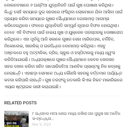
ବୋଲନବଖାରେ ୬ ଘଣ୍ଟିଆ ଯୁଦ୍ଧବିରତି ପାଇଁ ରୁଷ ଘୋଷଣା କରିଥିଲା।
କିନ୍ତୁ ସେହି ସମୟରେ ଦୁଇ ସହରରେ ଫସିଥିବା ଲୋକମାନେ ଯିବା ଆସିବା ପାଇଁ
ପ୍ରୟାସ କରିବା ସମୟରେ ରୁଷର ସୈନ୍ୟମାନେ ଗୋଳାମାଡ଼ ଆରମ୍ଭ
କରିଦେଇଥିଲେ। ଫଳରେ ଯୁଦ୍ଧବିରତି ସମ୍ପୂର୍ଣ ରୂପରେ ବିଫଳ ହୋଇଥିଲା।
ତେବେ ଏହି ବିଫଳତା ପାଇଁ ଉଭୟ ରୁଷ ଓ ୟୁକ୍ରେନ ପରସ୍ପରକୁ ଦୋଷାରୋପ
କରିଥିଲେ। ଏହା ପୂର୍ବରୁ ଆଜି ସକାଳେ ରୁଷର ସେନା ମାରିଉପଲ, ଚର୍ନିହିବ,
ମିକୋଲେଭ, ଖାରକିଭ୍‌ ଓ ଇରପିନ୍‌ରେ ବୋମାମାଡ଼ କରିଥିଲା। ଏସବୁ
ଅଞ୍ଚଳରେ ବହୁ ଅଟ୍ଟାଳିକା, ବ୍ରିଜ, ସ୍କୁଲ ଓ ହସ୍ପିଟାଲକୁ ମଧ୍ୟ ଧ୍ୱଂସ
କରିଦିଆଯାଇଛି। ଅନ୍ୟପକ୍ଷରେ ରୁଷର ସୈନ୍ୟମାନେ କେବଳ ଖେରସନ
ସହର ଦଖଲ କରିବା ସହିତ ଜାପୋରିଜଝିଆ ଆଣବିକ ପ୍ଲାଣ୍ଟକୁ ନିଜ କବ୍‌ଜାକୁ
ନେଇଛନ୍ତି। ଏହାଛଡ଼ା ସେମାନେ ଅନ୍ୟ କୌଣସି ସହରକୁ ବର୍ତ୍ତମାନ ପର୍ଯ୍ୟନ୍ତ
କବଜା କରିପାରି ନାହାନ୍ତି। ରୁଷ ତରଫରୁ ଗତକାଲି କିଏଭ ନିକଟ ମାକାରିଭରେ
ଏୟାର ଷ୍ଟ୍ରାଇକ ଜାରୀ କରାଯାଇଛି।
RELATED POSTS
୮ ସନ୍ତାନର ମାଆ ହୋଇ ମଧ୍ୟ ରଖିଲା ପର ପୁରୁଷ ସହ ଅବୈଧ
ସ-ମ୍ବନ୍ଧ,ତା…
Mar 9, 2023