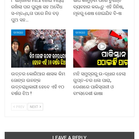
୮ ସନ୍ତାନର ମାଆ ହୋଇ ମଧ୍ୟ
ସାପ କାମୁଡ଼ିବା ପରେ ତୁରନ୍ତ
ରଖିଲା ପର ପୁରୁଷ ସହ ଅବୈଧ
ବ୍ୟବହାର କରନ୍ତୁ ଏହି ଜିନିଷ,
ସ-ମ୍ବନ୍ଧ,ତା ପରେ ନିଜ ବଡ଼
ମୂଳରୁ ଶେଷ ହୋଇଯିବ ବି-ଷ
ପୁଅ ସହ…
ସମାଚାର
ସମାଚାର
ଉତ୍ତର କୋରିଆର ଶାସକ କିମ
ମଝି ସମୁଦ୍ରରୁ ଉ-ଦ୍ଧାର ହେଲା
ଜୋଙ୍ଗ ଉନଙ୍କ
ଗୁପ୍ତ-ଚର ଧଳା ପାରା,
ଉତ୍ତରାଧିକାରୀ ହେବେ ଏହି ୧୦
ଡେଣାରେ ପାକିସ୍ତାନୀ ଓ
ବର୍ଷର ଝିଅ !
ବାଂଲାଦେଶୀ ଭାଷା
PREV
NEXT
LEAVE A REPLY