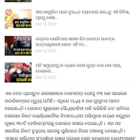
ସାପ କାମୁଡ଼ିବା ପରେ ତୁରନ୍ତ ବ୍ୟବହାର କରନ୍ତୁ ଏହି ଜିନିଷ,
ମୂଳରୁ ଶେଷ…
Mar 9, 2023
ଉତ୍ତର କୋରିଆର ଶାସକ କିମ ଜୋଙ୍ଗ ଉନଙ୍କ
ଉତ୍ତରାଧିକାରୀ ହେବେ ଏହି ୧୦…
Mar 9, 2023
ମଝି ସମୁଦ୍ରରୁ ଉ-ଦ୍ଧାର ହେଲା ଗୁପ୍ତ-ଚର ଧଳା ପାରା,
ଡେଣାରେ…
Mar 9, 2023
ଏକ ବେଡ ପ୍ରସ୍ତୁତ କାରଖାନାରେ ବୋମାମାଡ଼ ଯୋଗୁ ୧୩ ଜଣ ସାଧାରଣ
ନାଗରିକଙ୍କର ମୃତ୍ୟୁ ଘଟିଛି। ଏଥିରେ ଅନ୍ୟ ୫ ଜଣ ଗୁରୁତର ଆହତ
ହୋଇଛନ୍ତି। ସେପଟେ ୟୁକ୍ରେନ ସୈନ୍ୟବାହିନୀ ଦାବି କରିଛିକି ଗତ ରାତିରେ
ଖେରସନ ନିକଟ ଚୋର୍ଣ୍ଣୋବୈକା ବିମାନବନ୍ଦର ଅଭିମୁଖେ ଉଡ଼ାଣ କରୁଥିବା
ରୁଷର ୩୦ଟି ହେଲିକପ୍ଟରକୁ ସେମାନେ ଖସାଇ ଦେଇଛନ୍ତି। ଏହା ସହ
ଖାରକିଭ ନିକଟ ଚୁହୁଇଭ୍‌ ସହରକୁ ପୁଣିଥରେ ନିଜର ଦଖଲକୁ ନେଇଛନ୍ତି।
ଏଠାରେ ଚାଲିଥିବା ସଂଘର୍ଷରେ ରୁଷର ଦୁଇଜଣ ସେନା କମାଣ୍ଡର ଲେଫ୍ଟନାଣ୍ଟ