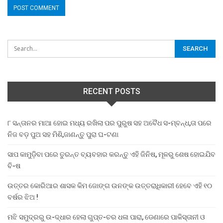
RECENT POSTS
୮ ସନ୍ତାନର ମାଆ ହୋଇ ମଧ୍ୟ ରଖିଲା ପର ପୁରୁଷ ସହ ଅବୈଧ ସ-ମ୍ବନ୍ଧ,ତା ପରେ
ନିଜ ବଡ଼ ପୁଅ ସହ ମିଶି,ଜାଣନ୍ତୁ ପୁରା ଘ-ଟଣା
ସାପ କାମୁଡ଼ିବା ପରେ ତୁରନ୍ତ ବ୍ୟବହାର କରନ୍ତୁ ଏହି ଜିନିଷ, ମୂଳରୁ ଶେଷ ହୋଇଯିବ
ବି-ଷ
ଉତ୍ତର କୋରିଆର ଶାସକ କିମ ଜୋଙ୍ଗ ଉନଙ୍କ ଉତ୍ତରାଧିକାରୀ ହେବେ ଏହି ୧୦
ବର୍ଷର ଝିଅ !
ମଝି ସମୁଦ୍ରରୁ ଉ-ଦ୍ଧାର ହେଲା ଗୁପ୍ତ-ଚର ଧଳା ପାରା, ଡେଣାରେ ପାକିସ୍ତାନୀ ଓ