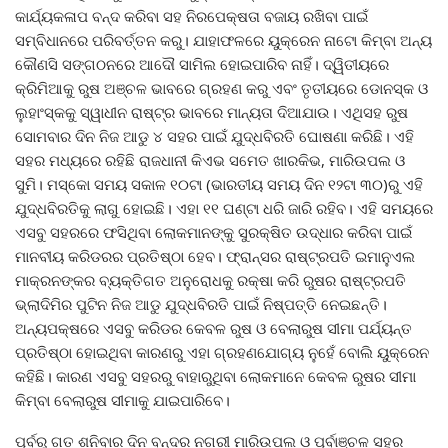
କାର୍ଯ୍ୟକଳାପ ବନ୍ଦ କରିବା ସହ ନିରପେକ୍ଷତା ବଜାୟ ରଖିବା ପାଇଁ
ସମ୍ବିଧାନରେ ପରିବର୍ତ୍ତନ କରୁ। ଯାହାଫଳରେ ୟୁକ୍ରେନ ନାଟୋ କିମ୍ବା ଅନ୍ୟ
କୌଣସି ସଙ୍ଗଠନରେ ଆଦୌ ସାମିଲ ହୋଇପାରିବ ନାହିଁ। ଦ୍ୱିତୀୟରେ
କ୍ରିମିଆକୁ ରୁଷ ଅଞ୍ଚଳ ଭାବରେ ଗ୍ରହଣ କରୁ ଏବଂ ତୃତୀୟରେ ଡୋନସ୍କ ଓ
ଲୁହାଂସ୍କକୁ ସ୍ୱାଧୀନ ରାଷ୍ଟ୍ର ଭାବରେ ମାନ୍ୟତା ଦିଆଯାଉ। ଏଥିସହ ରୁଷ
ସୋମବାର ଦିନ ନିଜ ଆଡୁ ୪ ସହର ପାଇଁ ଯୁଦ୍ଧବିରତି ଘୋଷଣା କରିଛି। ଏହି
ସହର ମଧ୍ୟରେ ରହିଛି ରାଜଧାନୀ କିଏଭ ସମେତ ଖାରକିଭ, ମାରିଉପଲ ଓ
ସୁମି। ମସ୍କୋ ସମୟ ସକାଳ ୧୦ଟା (ଭାରତୀୟ ସମୟ ଦିନ ୧୨ଟା ୩୦)ରୁ ଏହି
ଯୁଦ୍ଧବିରତିକୁ ଲାଗୁ ହୋଇଛି। ଏହା ୧୧ ଘଣ୍ଟା ଧରି ଜାରି ରହିବ। ଏହି ସମୟରେ
ଏସବୁ ସହରରେ ଫସିଥିବା ଲୋକମାନଙ୍କୁ ସୁରକ୍ଷିତ ଉଦ୍ଧାର କରିବା ପାଇଁ
ମାନବୀୟ କରିଡରର ପ୍ରତିଷ୍ଠା ହେବ। ଫ୍ରାନ୍ସର ରାଷ୍ଟ୍ରପତି ଇମାନୁଏଲ
ମାକ୍ରନଙ୍କର ବ୍ୟକ୍ତିଗତ ଅନୁରୋଧକୁ ରକ୍ଷା କରି ରୁଷର ରାଷ୍ଟ୍ରପତି
ଭ୍ଲାଦିମିର ପୁଟିନ ନିଜ ଆଡୁ ଯୁଦ୍ଧବିରତି ପାଇଁ ନିଷ୍ପତ୍ତି ନେଇଛନ୍ତି।
ଅନ୍ୟପକ୍ଷରେ ଏସବୁ କରିଡର କେବଳ ରୁଷ ଓ ବେଲାରୁଷ ସୀମା ପର୍ଯ୍ୟନ୍ତ
ପ୍ରତିଷ୍ଠା ହୋଇଥିବା କାରଣରୁ ଏହା ଗ୍ରହଣଯୋଗ୍ୟ ନୁହେଁ ବୋଲି ୟୁକ୍ରେନ
କହିଛି। କାରଣ ଏସବୁ ସହରରୁ ବାହାରୁଥିବା ଲୋକମାନେ କେବଳ ରୁଷର ସୀମା
କିମ୍ବା ବେଲାରୁଷ ସୀମାକୁ ଯାଇପାରିବେ।
ପୂର୍ବରୁ ଗତ ଶନିବାର ଦିନ ବନ୍ଦର ନଗରୀ ମାରିଉପଲ ଓ ପୂର୍ବାଞ୍ଚଳ ସହର