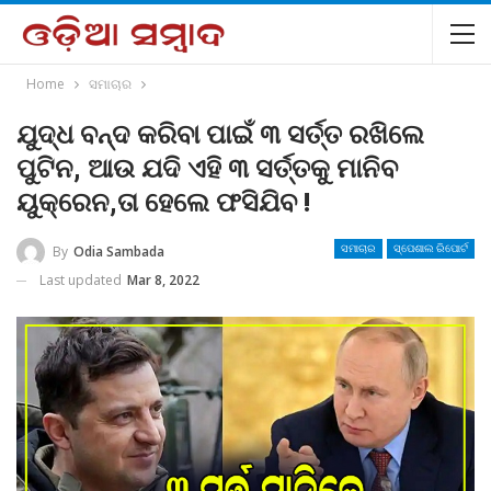
Home
ସମାଚାର
ଯୁଦ୍ଧ ବନ୍ଦ କରିବା ପାଇଁ ୩ ସର୍ତ୍ତ ରଖିଲେ
ପୁଟିନ, ଆଉ ଯଦି ଏହି ୩ ସର୍ତ୍ତକୁ ମାନିବ
ୟୁକ୍ରେନ,ତା ହେଲେ ଫସିଯିବ !
By
Odia Sambada
ସମାଚାର
ସ୍ପେଶାଲ ରିପୋର୍ଟ
Last updated
Mar 8, 2022