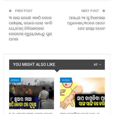
PREV POST
NEXT POST
୩ ଭାଇ ଭଉଣୀ ଏକାଠି ଦେଲେ
ଆସନ୍ତା ୨୫ ରୁ ବିଧାନସଭା
ପରୀକ୍ଷା, ତାପରେ ହେଲା ଏମତି
ଅଧିବେଶନ,୩୦ରେ ଆଗତ
ଯେ,ହଠାତ୍ ତିନିଜଣଙ୍କର
ହେବ ରାଜ୍ୟ ବଜେଟ
ହୋଇଗଲା ମୃତ୍ୟୁ,ଜାଣନ୍ତୁ ପୁରା
ଘଟଣା
YOU MIGHT ALSO LIKE
All
ସମାଚାର
ସମାଚାର