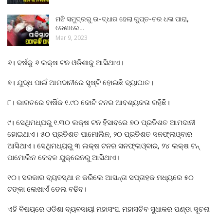
ମଝି ସମୁଦ୍ରରୁ ଉ-ଦ୍ଧାର ହେଲା ଗୁପ୍ତ-ଚର ଧଳା ପାରା,
ଡେଣାରେ…
Mar 9, 2023
୬। ବର୍ଷକୁ ୬ ଲକ୍ଷ ଟନ ଓଡିଶାକୁ ଆସିଥାଏ।
୭। ଯୁଦ୍ଧ ପାଇଁ ଆମଦାନୀରେ ସୃଷ୍ଟି ହୋଇଛି ବ୍ୟାଘାତ।
୮। ଭାରତରେ ବାର୍ଷିକ ୧.୯୦ କୋଟି ଟନର ଆବଶ୍ୟକତା ରହିଛି।
୯। ସେଥିମଧ୍ଯରୁ ୧.୩୦ ଲକ୍ଷ ଟନ ହିସାବରେ ୭୦ ପ୍ରତିଶତ ଆମଦାନୀ
ହୋଇଥାଏ। ୫୦ ପ୍ରତିଶତ ପାମୋଲିନ, ୨୦ ପ୍ରତିଶତ ସନଫ୍ଲାଓ୍ବାର
ଆସିଥାଏ। ସେଥିମଧ୍ୟରୁ ୩ ଲକ୍ଷ ଟନର ସନଫ୍ଳାଓ୍ବାର, ୨୪ ଲକ୍ଷ ଟନ୍
ପାମୋଲିନ କେବଳ ୟୁକ୍ରେନରୁ ଆସିଥାଏ।
୧୦। ସରକାର ବ୍ୟବସ୍ଥା ନ କରିଲେ ଆସନ୍ତା ସପ୍ତାହକ ମଧ୍ୟରେ ୫୦
ଟଙ୍କା ଲେଖାଏଁ ତେଲ ବଢିବ।
ଏହି ବିଷୟରେ ଓଡିଶା ବ୍ୟବସାୟୀ ମହାସଂଘ ମହାସଚିବ ସୁଧାକର ପଣ୍ଡା ସୂଚନା