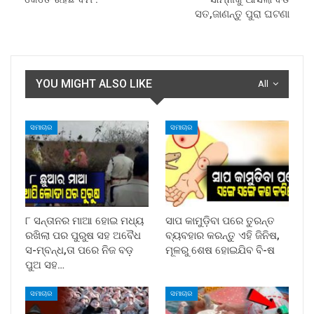
ସତ,ଜାଣନ୍ତୁ ପୁରା ଘଟଣା
YOU MIGHT ALSO LIKE
All
ସମାଚାର
ସମାଚାର
୮ ସନ୍ତାନର ମାଆ ହୋଇ ମଧ୍ୟ
ସାପ କାମୁଡ଼ିବା ପରେ ତୁରନ୍ତ
ରଖିଲା ପର ପୁରୁଷ ସହ ଅବୈଧ
ବ୍ୟବହାର କରନ୍ତୁ ଏହି ଜିନିଷ,
ସ-ମ୍ବନ୍ଧ,ତା ପରେ ନିଜ ବଡ଼
ମୂଳରୁ ଶେଷ ହୋଇଯିବ ବି-ଷ
ପୁଅ ସହ…
ସମାଚାର
ସମାଚାର