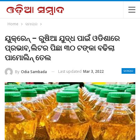
Home
ସମାଚାର
ୟୁକ୍ରେନ୍ – ରୁଷିଆ ଯୁଦ୍ଧ ପାଇଁ ଓଡିଶାରେ
ପ୍ରଭାବ,ଲିଟର ପିଛା ୩୦ ଟଙ୍କା ବଢିଲା
ପାମୋଲିନ୍ ତେଲ
Last updated
Mar 3, 2022
By
Odia Sambada
ସମାଚାର