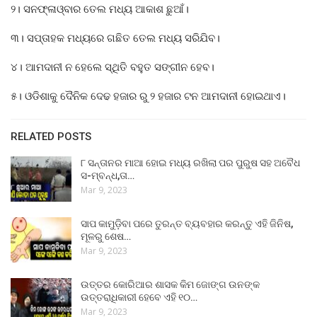
୨। ସନଫ୍ଳାଓ୍ବାର ତେଲ ମଧ୍ୟ ଆକାଶ ଛୁଆଁ।
୩। ସପ୍ତାହକ ମଧ୍ୟରେ ଗଛିତ ତେଲ ମଧ୍ୟ ସରିଯିବ।
୪। ଆମଦାନୀ ନ ହେଲେ ସ୍ଥିତି ବହୁତ ସଙ୍ଗୀନ ହେବ।
୫। ଓଡିଶାକୁ ଦୈନିକ ଦେଢ ହଜାର ରୁ ୨ ହଜାର ଟନ ଆମଦାନୀ ହୋଇଥାଏ।
RELATED POSTS
୮ ସନ୍ତାନର ମାଆ ହୋଇ ମଧ୍ୟ ରଖିଲା ପର ପୁରୁଷ ସହ ଅବୈଧ
ସ-ମ୍ବନ୍ଧ,ତା…
Mar 9, 2023
ସାପ କାମୁଡ଼ିବା ପରେ ତୁରନ୍ତ ବ୍ୟବହାର କରନ୍ତୁ ଏହି ଜିନିଷ,
ମୂଳରୁ ଶେଷ…
Mar 9, 2023
ଉତ୍ତର କୋରିଆର ଶାସକ କିମ ଜୋଙ୍ଗ ଉନଙ୍କ
ଉତ୍ତରାଧିକାରୀ ହେବେ ଏହି ୧୦…
Mar 9, 2023