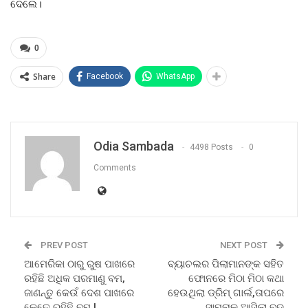
ଦେଲେ।
0
Share
Facebook
WhatsApp
Odia Sambada
4498 Posts
0
Comments
PREV POST
NEXT POST
ଆମେରିକା ଠାରୁ ରୁଷ ପାଖରେ
ବ୍ୟାଚଲର ପିଲାମାନଙ୍କ ସହିତ
ରହିଛି ଅଧିକ ପରମାଣୁ ବମ,
ଫୋନରେ ମିଠା ମିଠା କଥା
ଜାଣନ୍ତୁ କେଉଁ ଦେଶ ପାଖରେ
ହେଉଥିଲା ଡ୍ରିମ୍ ଗାର୍ଲ,ତାପରେ
କେତେ ରହିଛି ବମ !
ସାମ୍ନାକୁ ଆସିଲା ବଡ