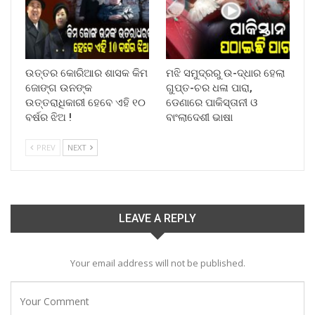
ଉତ୍ତର କୋରିଆର ଶାସକ କିମ
ମଝି ସମୁଦ୍ରରୁ ଉ-ଦ୍ଧାର ହେଲା
ଜୋଙ୍ଗ ଉନଙ୍କ
ଗୁପ୍ତ-ଚର ଧଳା ପାରା,
ଉତ୍ତରାଧିକାରୀ ହେବେ ଏହି ୧୦
ଡେଣାରେ ପାକିସ୍ତାନୀ ଓ
ବର୍ଷର ଝିଅ !
ବାଂଲାଦେଶୀ ଭାଷା
PREV
NEXT
LEAVE A REPLY
Your email address will not be published.