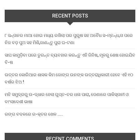
RECENT POSTS
୮ ସନ୍ତାନର ମାଆ ହୋଇ ମଧ୍ୟ ରଖିଲା ପର ପୁରୁଷ ସହ ଅବୈଧ ସ-ମ୍ବନ୍ଧ,ତା ପରେ
ନିଜ ବଡ଼ ପୁଅ ସହ ମିଶି,ଜାଣନ୍ତୁ ପୁରା ଘ-ଟଣା
ସାପ କାମୁଡ଼ିବା ପରେ ତୁରନ୍ତ ବ୍ୟବହାର କରନ୍ତୁ ଏହି ଜିନିଷ, ମୂଳରୁ ଶେଷ ହୋଇଯିବ
ବି-ଷ
ଉତ୍ତର କୋରିଆର ଶାସକ କିମ ଜୋଙ୍ଗ ଉନଙ୍କ ଉତ୍ତରାଧିକାରୀ ହେବେ ଏହି ୧୦
ବର୍ଷର ଝିଅ !
ମଝି ସମୁଦ୍ରରୁ ଉ-ଦ୍ଧାର ହେଲା ଗୁପ୍ତ-ଚର ଧଳା ପାରା, ଡେଣାରେ ପାକିସ୍ତାନୀ ଓ
ବାଂଲାଦେଶୀ ଭାଷା
ରଙ୍ଗ ବଦଳରେ ର-କ୍ତର ଖେଳ …..
RECENT COMMENTS