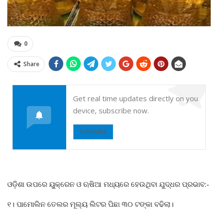
0
Share
Get real time updates directly on you
device, subscribe now.
Subscribe
ଓଡ଼ିଶା ଉପରେ ୟୁକ୍ରେନ ଓ ଋଷିଆ ମଧ୍ୟରେ ହେଉଥିବା ଯୁଦ୍ଧର ପ୍ରଭାବ:-
୧। ପାମୋଲିନ ତେଲର ମୂଲ୍ୟ ଲିଟର ପିଛା ୩୦ ଟଙ୍କା ବଢିଲା।