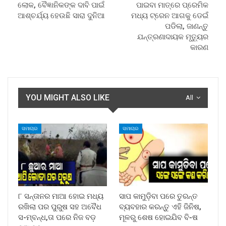
ଲୋକ, ବୈଜ୍ଞାନିକଙ୍କ ଦାବି ପାଇଁ
ପାଇବା ମାତ୍ରେ ପ୍ରେମିକ
ଆଶ୍ଚର୍ଯ୍ୟ ହେଉଛି ସାରା ଦୁନିଆ
ମଧ୍ୟ ଟ୍ରେନ ଆଗକୁ ଡେଇଁ
ପଡିଲା, ଜାଣନ୍ତୁ
ଯନ୍ତ୍ରଣାଦାୟକ ମୃତ୍ୟୁର
କାରଣ
YOU MIGHT ALSO LIKE
All
ସମାଚାର
ସମାଚାର
୮ ସନ୍ତାନର ମାଆ ହୋଇ ମଧ୍ୟ
ସାପ କାମୁଡ଼ିବା ପରେ ତୁରନ୍ତ
ରଖିଲା ପର ପୁରୁଷ ସହ ଅବୈଧ
ବ୍ୟବହାର କରନ୍ତୁ ଏହି ଜିନିଷ,
ସ-ମ୍ବନ୍ଧ,ତା ପରେ ନିଜ ବଡ଼
ମୂଳରୁ ଶେଷ ହୋଇଯିବ ବି-ଷ