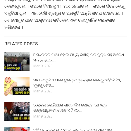
ଦେଇନଥିଲେ । ତାପରେ ବିବାହକୁ 11 ମାସ ହୋଇଗଲା । ତାପରେ ଦିନେ ବୋହୂ
ଏକୁଟିଆ ଥିଲା । ଏହା ଦେଖି ଶ୍ଵଶୁର ର ପ୍ରକୃତି ଆହୁରି ଖରାପ ହୋଇଗଲା ।
ସେ ବୋହୂ ଉପରେ ଆକ୍ରମଣ କରିଦେଲା ଏବଂ ବୋହୂ ସହିତ ବଳାତ୍କାର
କରିଦେଲା ।
RELATED POSTS
୮ ସନ୍ତାନର ମାଆ ହୋଇ ମଧ୍ୟ ରଖିଲା ପର ପୁରୁଷ ସହ ଅବୈଧ
ସ-ମ୍ବନ୍ଧ,ତା…
Mar 9, 2023
ସାପ କାମୁଡ଼ିବା ପରେ ତୁରନ୍ତ ବ୍ୟବହାର କରନ୍ତୁ ଏହି ଜିନିଷ,
ମୂଳରୁ ଶେଷ…
Mar 9, 2023
ଉତ୍ତର କୋରିଆର ଶାସକ କିମ ଜୋଙ୍ଗ ଉନଙ୍କ
ଉତ୍ତରାଧିକାରୀ ହେବେ ଏହି ୧୦…
Mar 9, 2023
ମଝି ସମୁଦ୍ରରୁ ଉ-ଦ୍ଧାର ହେଲା ଗୁପ୍ତ-ଚର ଧଳା ପାରା,