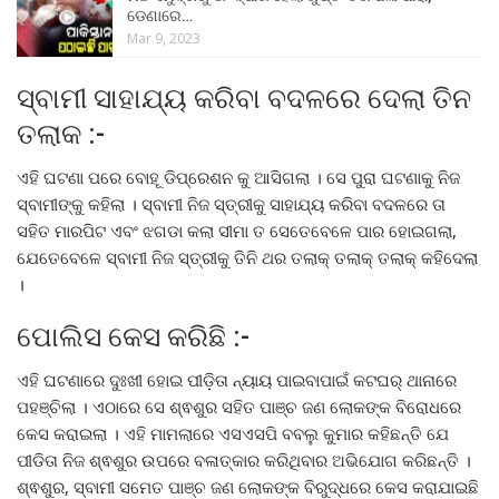
ଡେଣାରେ…
Mar 9, 2023
ସ୍ବାମୀ ସାହାଯ୍ୟ କରିବା ବଦଳରେ ଦେଲା ତିନ
ତଲାକ :-
ଏହି ଘଟଣା ପରେ ବୋହୂ ଡିପ୍ରେଶନ କୁ ଆସିଗଲା । ସେ ପୁରା ଘଟଣାକୁ ନିଜ
ସ୍ବାମୀଙ୍କୁ କହିଲା । ସ୍ବାମୀ ନିଜ ସ୍ତ୍ରୀକୁ ସାହାଯ୍ୟ କରିବା ବଦଳରେ ତା
ସହିତ ମାରପିଟ ଏବଂ ଝଗଡା କଲା ସୀମା ତ ସେତେବେଳେ ପାର ହୋଇଗଲା,
ଯେତେବେଳେ ସ୍ବାମୀ ନିଜ ସ୍ତ୍ରୀକୁ ତିନି ଥର ତଲାକ୍ ତଲାକ୍ ତଲାକ୍ କହିଦେଲା
।
ପୋଲିସ କେସ କରିଛି :-
ଏହି ଘଟଣାରେ ଦୁଃଖୀ ହୋଇ ପୀଡ଼ିତା ନ୍ୟାୟ ପାଇବାପାଇଁ କଟଘର୍ ଥାନାରେ
ପହଞ୍ଚିଲା । ଏଠାରେ ସେ ଶ୍ଵଶୁର ସହିତ ପାଞ୍ଚ ଜଣ ଲୋକଙ୍କ ବିରୋଧରେ
କେସ କରାଇଲା । ଏହି ମାମଲାରେ ଏସଏସପି ବବଲୁ କୁମାର କହିଛନ୍ତି ଯେ
ପୀଡିତା ନିଜ ଶ୍ଵଶୁର ଉପରେ ବଳାତ୍କାର କରିଥିବାର ଅଭିଯୋଗ କରିଛନ୍ତି ।
ଶ୍ଵଶୁର, ସ୍ବାମୀ ସମେତ ପାଞ୍ଚ ଜଣ ଲୋକଙ୍କ ବିରୁଦ୍ଧରେ କେସ କରାଯାଇଛି