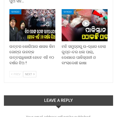
ପୁଅ ସହ…
ସମାଚାର
ସମାଚାର
ଉତ୍ତର କୋରିଆର ଶାସକ କିମ
ମଝି ସମୁଦ୍ରରୁ ଉ-ଦ୍ଧାର ହେଲା
ଜୋଙ୍ଗ ଉନଙ୍କ
ଗୁପ୍ତ-ଚର ଧଳା ପାରା,
ଉତ୍ତରାଧିକାରୀ ହେବେ ଏହି ୧୦
ଡେଣାରେ ପାକିସ୍ତାନୀ ଓ
ବର୍ଷର ଝିଅ !
ବାଂଲାଦେଶୀ ଭାଷା
PREV
NEXT
LEAVE A REPLY
Your email address will not be published.