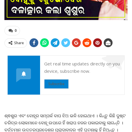
0
Share
Get real time updates directly on you
device, subscribe now.
Subscribe
ଶ୍ଵଶୁର ଏବଂ ବୋହୂର ସମ୍ପର୍କ ବାପ ଝିଅ ଭଳି ହୋଇଥାଏ । କିନ୍ତୁ କିଛି ଦୁଷ୍ଟ
ଚରିତ୍ର ଲୋକମାନେ ବୋହୂ ଉପରେ ହିଁ ଖରାପ ନଜର ପକାଇବାକୁ ଲାଗନ୍ତି ।
ବର୍ତ୍ତମାନ ଉତ୍ତରପ୍ରଦେଶର ମୁରାଦାବାଦର ଏହି ଘଟଣାକୁ ହିଁ ନିଅନ୍ତୁ ।