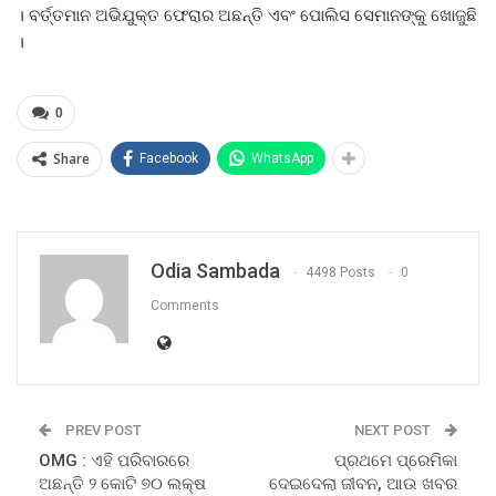
। ବର୍ତ୍ତମାନ ଅଭିଯୁକ୍ତ ଫେରାର ଅଛନ୍ତି ଏବଂ ପୋଲିସ ସେମାନଙ୍କୁ ଖୋଜୁଛି
।
0
Share
Facebook
WhatsApp
Odia Sambada
4498 Posts
0
Comments
PREV POST
NEXT POST
OMG : ଏହି ପରିବାରରେ
ପ୍ରଥମେ ପ୍ରେମିକା
ଅଛନ୍ତି ୨ କୋଟି ୭୦ ଲକ୍ଷ
ଦେଇଦେଲା ଜୀବନ, ଆଉ ଖବର