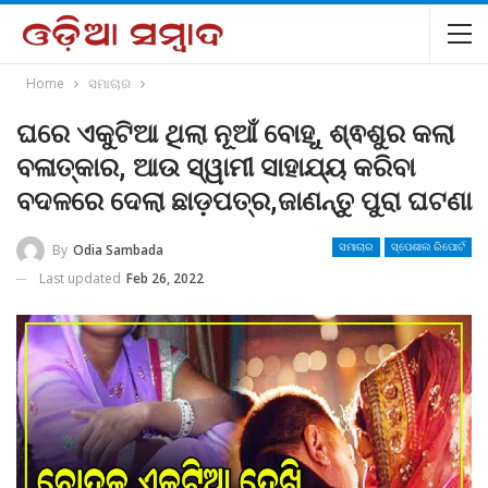
Home
ସମାଚାର
ଘରେ ଏକୁଟିଆ ଥିଲା ନୂଆଁ ବୋହୂ, ଶ୍ଵଶୁର କଲା
ବଳାତ୍କାର, ଆଉ ସ୍ୱାମୀ ସାହାଯ୍ୟ କରିବା
ବଦଳରେ ଦେଲା ଛାଡ଼ପତ୍ର,ଜାଣନ୍ତୁ ପୁରା ଘଟଣା
By
Odia Sambada
ସମାଚାର
ସ୍ପେଶାଲ ରିପୋର୍ଟ
Last updated
Feb 26, 2022