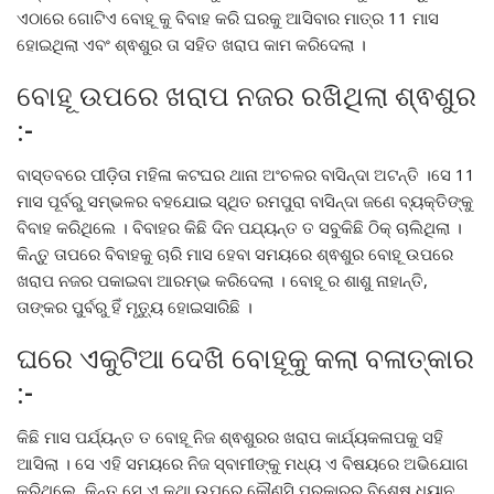
ଏଠାରେ ଗୋଟିଏ ବୋହୂ କୁ ବିବାହ କରି ଘରକୁ ଆସିବାର ମାତ୍ର 11 ମାସ
ହୋଇଥିଲା ଏବଂ ଶ୍ଵଶୁର ତା ସହିତ ଖରାପ କାମ କରିଦେଲା ।
ବୋହୂ ଉପରେ ଖରାପ ନଜର ରଖିଥିଲା ଶ୍ଵଶୁର
:-
ବାସ୍ତବରେ ପୀଡ଼ିତା ମହିଳା କଟଘର ଥାନା ଅଂଚଳର ବାସିନ୍ଦା ଅଟନ୍ତି ।ସେ 11
ମାସ ପୂର୍ବରୁ ସମ୍ଭଳର ବହଯୋଇ ସ୍ଥିତ ରମପୁରା ବାସିନ୍ଦା ଜଣେ ବ୍ୟକ୍ତିଙ୍କୁ
ବିବାହ କରିଥିଲେ । ବିବାହର କିଛି ଦିନ ପଯ୍ୟନ୍ତ ତ ସବୁକିଛି ଠିକ୍ ଚାଲିଥିଲା ।
କିନ୍ତୁ ତାପରେ ବିବାହକୁ ଚାରି ମାସ ହେବା ସମୟରେ ଶ୍ଵଶୁର ବୋହୂ ଉପରେ
ଖରାପ ନଜର ପକାଇବା ଆରମ୍ଭ କରିଦେଲା । ବୋହୂ ର ଶାଶୁ ନାହାନ୍ତି,
ତାଙ୍କର ପୁର୍ବରୁ ହିଁ ମୃତ୍ୟୁ ହୋଇସାରିଛି ।
ଘରେ ଏକୁଟିଆ ଦେଖି ବୋହୂକୁ କଲା ବଳାତ୍କାର
:-
କିଛି ମାସ ପର୍ଯ୍ୟନ୍ତ ତ ବୋହୂ ନିଜ ଶ୍ଵଶୁରର ଖରାପ କାର୍ଯ୍ୟକଳାପକୁ ସହି
ଆସିଲା । ସେ ଏହି ସମୟରେ ନିଜ ସ୍ବାମୀଙ୍କୁ ମଧ୍ୟ ଏ ବିଷୟରେ ଅଭିଯୋଗ
କରିଥିଲେ, କିନ୍ତୁ ସେ ଏ କଥା ଉପରେ କୌଣସି ପ୍ରକାରର ବିଶେଷ ଧ୍ୟାନ