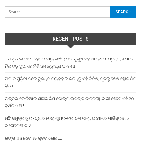
RECENT POSTS
୮ ସନ୍ତାନର ମାଆ ହୋଇ ମଧ୍ୟ ରଖିଲା ପର ପୁରୁଷ ସହ ଅବୈଧ ସ-ମ୍ବନ୍ଧ,ତା ପରେ
ନିଜ ବଡ଼ ପୁଅ ସହ ମିଶି,ଜାଣନ୍ତୁ ପୁରା ଘ-ଟଣା
ସାପ କାମୁଡ଼ିବା ପରେ ତୁରନ୍ତ ବ୍ୟବହାର କରନ୍ତୁ ଏହି ଜିନିଷ, ମୂଳରୁ ଶେଷ ହୋଇଯିବ
ବି-ଷ
ଉତ୍ତର କୋରିଆର ଶାସକ କିମ ଜୋଙ୍ଗ ଉନଙ୍କ ଉତ୍ତରାଧିକାରୀ ହେବେ ଏହି ୧୦
ବର୍ଷର ଝିଅ !
ମଝି ସମୁଦ୍ରରୁ ଉ-ଦ୍ଧାର ହେଲା ଗୁପ୍ତ-ଚର ଧଳା ପାରା, ଡେଣାରେ ପାକିସ୍ତାନୀ ଓ
ବାଂଲାଦେଶୀ ଭାଷା
ରଙ୍ଗ ବଦଳରେ ର-କ୍ତର ଖେଳ …..