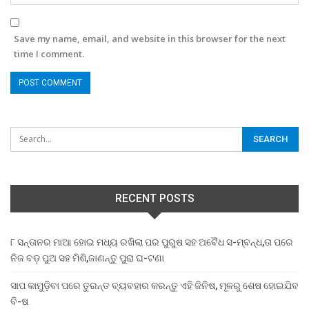
Save my name, email, and website in this browser for the next
time I comment.
RECENT POSTS
୮ ସନ୍ତାନର ମାଆ ହୋଇ ମଧ୍ୟ ରଖିଲା ପର ପୁରୁଷ ସହ ଅବୈଧ ସ-ମ୍ବନ୍ଧ,ତା ପରେ
ନିଜ ବଡ଼ ପୁଅ ସହ ମିଶି,ଜାଣନ୍ତୁ ପୁରା ଘ-ଟଣା
ସାପ କାମୁଡ଼ିବା ପରେ ତୁରନ୍ତ ବ୍ୟବହାର କରନ୍ତୁ ଏହି ଜିନିଷ, ମୂଳରୁ ଶେଷ ହୋଇଯିବ
ବି-ଷ