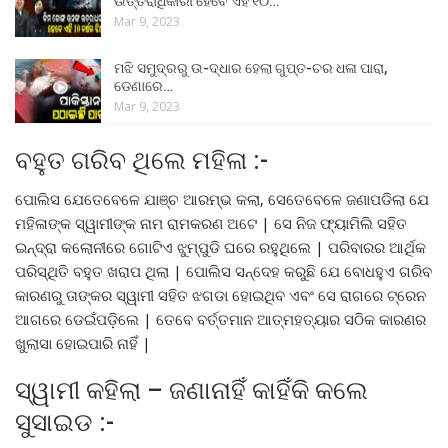
ଉତ୍ତରାଧିକାରୀ ହେବେ ଏହି ୧୦…
Mar 9, 2023
ମଝି ସମୁଦ୍ରରୁ ଉ-ଦ୍ଧାର ହେଲା ଗୁପ୍ତ-ଚର ଧଳା ପାରା,
ଡେଣାରେ…
Mar 9, 2023
ବହୁତ ଗରିବ ଥିଲେ ମହିଳା :-
ପୋଲିସ ଯେତେବେଳେ ଯାଞ୍ଚ ଆରମ୍ଭ କଲା, ସେତେବେଳେ ଜଣାପଡିଲା ଯେ
ମହିଳାଙ୍କ ସ୍ୱାମୀଙ୍କ ନାମ ରାମକରଣ ଅଟେ | ସେ ନିଜ ଫ୍ୟାମିଲି ସହିତ
ଇନ୍ଦ୍ରା କଲୋନୀରେ ଗୋଟିଏ ଝୁମ୍ପୁଡି ଘରେ ରହୁଥିଲେ | ପରିବାରର ଆର୍ଥିକ
ପରିସ୍ଥିତି ବହୁତ ଖରାପ ଥିଲା | ପୋଲିସ ସନ୍ଦେହ କରୁଛି ଯେ ବୋଧହୁଏ ଗରିବ
କାରଣରୁ ତାଙ୍କର ସ୍ୱାମୀ ସହିତ ଝଗଡା ହୋଇଥିବ ଏବଂ ସେ ରାଗରେ ଟ୍ରେନ
ଆଗରେ ଡେଇଁପଡ଼ିଲେ | ତେବେ ବର୍ତ୍ତମାନ ଆତ୍ମହତ୍ୟାର ସଠିକ କାରଣର
ଖୁଲାସା ହୋଇପାରି ନାହିଁ |
ସ୍ୱାମୀ କହିଲା – ଜଣାନାହିଁ କାହିଁକି କଲେ
ସୁସାଇଡ :-