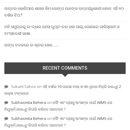
ଉତ୍ତର କୋରିଆର ଶାସକ କିମ ଜୋଙ୍ଗ ଉନଙ୍କ ଉତ୍ତରାଧିକାରୀ ହେବେ ଏହି ୧୦
ବର୍ଷର ଝିଅ !
ମଝି ସମୁଦ୍ରରୁ ଉ-ଦ୍ଧାର ହେଲା ଗୁପ୍ତ-ଚର ଧଳା ପାରା, ଡେଣାରେ ପାକିସ୍ତାନୀ ଓ
ବାଂଲାଦେଶୀ ଭାଷା
ରଙ୍ଗ ବଦଳରେ ର-କ୍ତର ଖେଳ …..
RECENT COMMENTS
Sukant Sahoo
on
ଏହି ବର୍ଷର 10 ପଇସା ବାଲା କଏନ ଥିଲେ ବିକ୍ରି କରନ୍ତୁ 2
ଲକ୍ଷ ଟଙ୍କାରେ
Subhasmita Behera
on
ନର୍ସିଂ ଏବଂ ଗ୍ରାଜୁଏଟସଙ୍କ ପାଇଁ AIIMS ରେ
ନିଯୁକ୍ତି,ଜାଣନ୍ତୁ କିପରି କରିବେ ଆବେଦନ ?
Subhasmita Behera
on
ନର୍ସିଂ ଏବଂ ଗ୍ରାଜୁଏଟସଙ୍କ ପାଇଁ AIIMS ରେ
ନିଯୁକ୍ତି,ଜାଣନ୍ତୁ କିପରି କରିବେ ଆବେଦନ ?