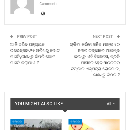
Comments
PREV POST
NEXT POST
ଆଜି ସରିବ ପଞ୍ଚାୟତ
ଚାକିରୀ କରିବା ସହିତ ମାତ୍ର ୧୦
ଇଲେକ୍ସନ,୨୬ ତାରିଖରୁ ଭୋଟ
ହଜାର ଟଙ୍କାରେ ଆରମ୍ଭ
ଗଣତି,ଜାଣନ୍ତୁ କିପରି ଭୋଟ
କରନ୍ତୁ ଏହି ବିଜନେସ, ପ୍ରତି
ଗଣତି କରାଯାଏ ?
ମାସରେ ହେବ ୩୦୦୦୦
ଟଙ୍କାର ଏକ୍ସଟ୍ରା ରୋଜଗାର,
ଜାଣନ୍ତୁ କିପରି ?
YOU MIGHT ALSO LIKE
All
ସମାଚାର
ସମାଚାର