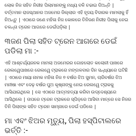
ଲୋକ ନିଜ ସହିତ ନିରୀହ ପିଲାମାନଙ୍କୁ ମଧ୍ୟ ବଳି ଚଢାଇ ଦିଅନ୍ତି |
ବର୍ତ୍ତମାନ ରାଜସ୍ଥାନର ଅଜମେର ଜିଲ୍ଲାର ଏହି ହୃଦୟ ବିଦାରକ ମାମଲାକୁ ହିଁ
ନିଅନ୍ତୁ | ଏଠାରେ ଜଣେ ମହିଳା ନିଜ କୋଳରେ ତିନିଜଣ ନିରୀହ ପିଲାକୁ ନେଇ
ଚଳନ୍ତା ଟ୍ରେନ ଆଗରେ ଡେଇଁପଡ଼ିଲା |
୩ଜଣ ପିଲା ସହିତ ଟ୍ରେନ ଆଗରେ ଡେଇଁ
ପଡିଲା ମା :-
ଏହି ଆଶ୍ଚର୍ଯ୍ୟଜନକ ମାମଲା ଅଜମେରର ଗୋହଲୋତ କଲୋନୀ ପାଖରେ
ରେଲୱେପାଖରେ ରେଲୱେ ଟ୍ରାକରେ ମଙ୍ଗଳବାର ଦିନ ସନ୍ଧ୍ୟାରେ ଘଟିଛି
| ଏଠାରେ ମାୟା ନାମକ ମହିଳା ନିଜ ୭ ବର୍ଷର ଝିଅ ସୁମନ, ଚାରିବର୍ଷର ଝିଅ
ମନୀଷା ଏବଂ ଦେଢ଼ ବର୍ଷର ପୁଅ କୃଷ୍ନାଙ୍କୁ ନେଇ ରେଲୱେ ଟ୍ରାକକୁ
ଆସିଯାଇଥିଲେ | ସେ ଏଠାରେ ଆତ୍ମହତ୍ୟା କରିବା ଉଦ୍ଦେଶ୍ୟରେ
ଆସିଥିଲେ | ତାପରେ ଟ୍ରେନ ଟ୍ରାକରେ ସ୍ପିଡ଼ରେ ଆସିବା ମାତ୍ରେ ସେ ନିଜର
ତିନି ପିଲାଙ୍କ ସହିତ ଟ୍ରେନ ସାମ୍ନାରେ ଡେଇଁ ପଡିଲେ |
ମା ଏବଂ ଝିଅର ମୃତ୍ୟୁ, ପିଲା ହସ୍ପିଟାଲରେ
ଭର୍ତ୍ତି :-