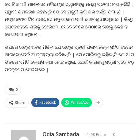
ପୋଲିସ ଏହି ମାମଲାରେ ମହିଳାଙ୍କ ସ୍ୱାମୀଙ୍କୁ ମଧ୍ୟ ପଚରାଉଚରା କରିଛି |
ସ୍ୱାମୀ ରାମକରଣ କହିଛନ୍ତି ଯେ ସେ ମଜୁରୀ କରି ଘର ଖର୍ଚ୍ଚ ଚଳାନ୍ତି |
ମଙ୍ଗଳବାର ଦିନ ମଧ୍ୟ ସେ ମଜୁରୀ କାମ ପାଇଁ ବାହାରକୁ ଯାଇଥିଲେ | କିନ୍ତୁ
ଯେତେବେଳେ ଘରକୁ ଫେରିଲେ, ସେତେବେଳେ ସେଠାରେ ତାଙ୍କୁ କେହି ବି
ଦେଖାଯାଇ ନଥିଲେ |
ତାପରେ ତାଙ୍କୁ ଖବର ମିଳିଲା ଯେ ତାଙ୍କ ସ୍ତ୍ରୀ ପିଲାମାନଙ୍କ ସହିତ ଟ୍ରେନ
ଆଗରେ ଡେଇଁ ଆତ୍ମହତ୍ୟା କରିଛନ୍ତି | ସେ ପୋଲିସକୁ କହିଛନ୍ତି ଯେ ଆମ
ଭିତରେ ଏମିତି କୌଣସି କଥା ହୋଇନଥିଲା, ଯେଉଁ କାରଣରୁ ସ୍ତ୍ରୀ ଏତେ ବଡ଼
ପଦକ୍ଷେପ ନେଇଗଲେ |
0
Share
Facebook
WhatsApp
Odia Sambada
4498 Posts
0