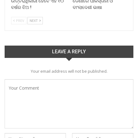
ଉତ୍ତରାଧିକାରୀ ହେବେ ଏହି ୧୦
ଡେଣାରେ ପାକିସ୍ତାନୀ ଓ
ବର୍ଷର ଝିଅ !
ବାଂଲାଦେଶୀ ଭାଷା
PREV
NEXT
LEAVE A REPLY
Your email address will not be published.