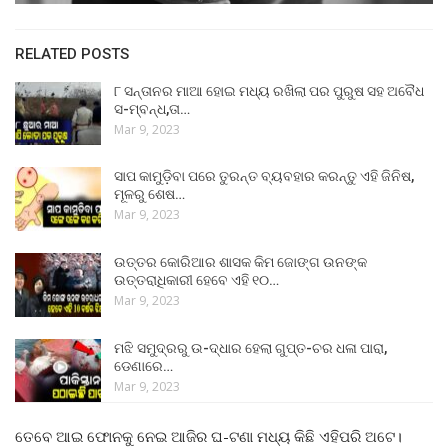
RELATED POSTS
୮ ସନ୍ତାନର ମାଆ ହୋଇ ମଧ୍ୟ ରଖିଲା ପର ପୁରୁଷ ସହ ଅବୈଧ
ସ-ମ୍ବନ୍ଧ,ତା…
Mar 9, 2023
ସାପ କାମୁଡ଼ିବା ପରେ ତୁରନ୍ତ ବ୍ୟବହାର କରନ୍ତୁ ଏହି ଜିନିଷ,
ମୂଳରୁ ଶେଷ…
Mar 9, 2023
ଉତ୍ତର କୋରିଆର ଶାସକ କିମ ଜୋଙ୍ଗ ଉନଙ୍କ
ଉତ୍ତରାଧିକାରୀ ହେବେ ଏହି ୧୦…
Mar 9, 2023
ମଝି ସମୁଦ୍ରରୁ ଉ-ଦ୍ଧାର ହେଲା ଗୁପ୍ତ-ଚର ଧଳା ପାରା,
ଡେଣାରେ…
Mar 9, 2023
ତେବେ ଆଇ ଫୋନକୁ ନେଇ ଆଜିର ଘ-ଟଣା ମଧ୍ୟ କିଛି ଏହିପରି ଅଟେ।