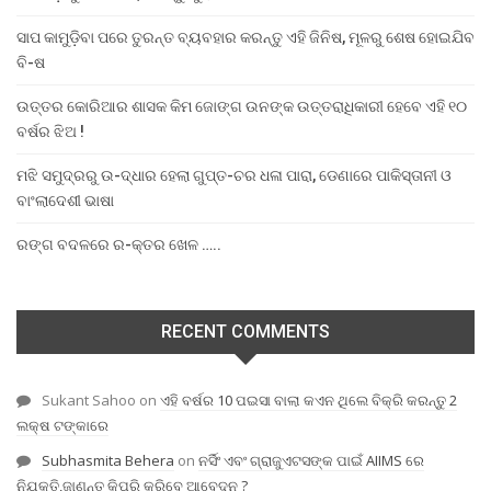
ସାପ କାମୁଡ଼ିବା ପରେ ତୁରନ୍ତ ବ୍ୟବହାର କରନ୍ତୁ ଏହି ଜିନିଷ, ମୂଳରୁ ଶେଷ ହୋଇଯିବ
ବି-ଷ
ଉତ୍ତର କୋରିଆର ଶାସକ କିମ ଜୋଙ୍ଗ ଉନଙ୍କ ଉତ୍ତରାଧିକାରୀ ହେବେ ଏହି ୧୦
ବର୍ଷର ଝିଅ !
ମଝି ସମୁଦ୍ରରୁ ଉ-ଦ୍ଧାର ହେଲା ଗୁପ୍ତ-ଚର ଧଳା ପାରା, ଡେଣାରେ ପାକିସ୍ତାନୀ ଓ
ବାଂଲାଦେଶୀ ଭାଷା
ରଙ୍ଗ ବଦଳରେ ର-କ୍ତର ଖେଳ …..
RECENT COMMENTS
Sukant Sahoo
on
ଏହି ବର୍ଷର 10 ପଇସା ବାଲା କଏନ ଥିଲେ ବିକ୍ରି କରନ୍ତୁ 2
ଲକ୍ଷ ଟଙ୍କାରେ
Subhasmita Behera
on
ନର୍ସିଂ ଏବଂ ଗ୍ରାଜୁଏଟସଙ୍କ ପାଇଁ AIIMS ରେ
ନିଯୁକ୍ତି,ଜାଣନ୍ତୁ କିପରି କରିବେ ଆବେଦନ ?