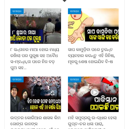
ସମାଚାର
ସମାଚାର
୮ ସନ୍ତାନର ମାଆ ହୋଇ ମଧ୍ୟ
ସାପ କାମୁଡ଼ିବା ପରେ ତୁରନ୍ତ
ରଖିଲା ପର ପୁରୁଷ ସହ ଅବୈଧ
ବ୍ୟବହାର କରନ୍ତୁ ଏହି ଜିନିଷ,
ସ-ମ୍ବନ୍ଧ,ତା ପରେ ନିଜ ବଡ଼
ମୂଳରୁ ଶେଷ ହୋଇଯିବ ବି-ଷ
ପୁଅ ସହ…
ସମାଚାର
ସମାଚାର
ଉତ୍ତର କୋରିଆର ଶାସକ କିମ
ମଝି ସମୁଦ୍ରରୁ ଉ-ଦ୍ଧାର ହେଲା
ଜୋଙ୍ଗ ଉନଙ୍କ
ଗୁପ୍ତ-ଚର ଧଳା ପାରା,