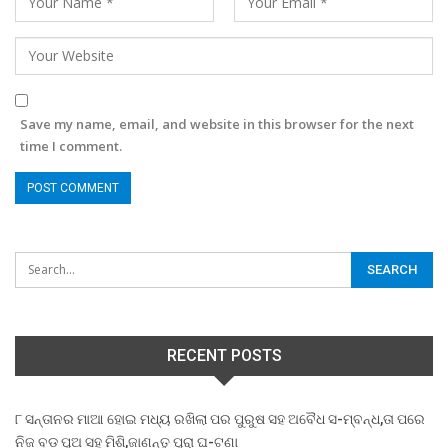
Save my name, email, and website in this browser for the next
time I comment.
RECENT POSTS
୮ ସନ୍ତାନର ମାଆ ହୋଇ ମଧ୍ୟ ରଖିଲା ପର ପୁରୁଷ ସହ ଅବୈଧ ସ-ମ୍ବନ୍ଧ,ତା ପରେ
ନିଜ ବଡ଼ ପୁଅ ସହ ମିଶି,ଜାଣନ୍ତୁ ପୁରା ଘ-ଟଣା