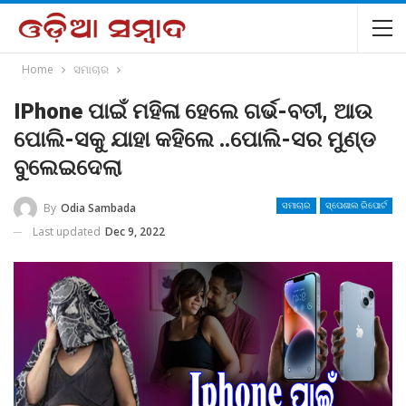
Home
ସମାଚାର
IPhone ପାଇଁ ମହିଳା ହେଲେ ଗର୍ଭ-ବତୀ, ଆଉ
ପୋଲି-ସକୁ ଯାହା କହିଲେ ..ପୋଲି-ସର ମୁଣ୍ଡ
ବୁଲେଇଦେଲା
By
Odia Sambada
ସମାଚାର
ସ୍ପେଶାଲ ରିପୋର୍ଟ
Last updated
Dec 9, 2022