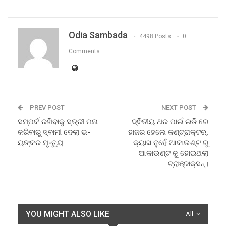
Odia Sambada
4498 Posts
0
Comments
PREV POST
NEXT POST
ସମ୍ପର୍କ ରଖିବାକୁ ସ୍ତ୍ରୀ ମନା
ଦ୍ଵିତୀୟ ଥର ପାଇଁ ଇଡି ରେ
କରିବାରୁ ସ୍ବାମୀ ଦେଲା ଭ-
ହାଜର ହେଲେ କଣ୍ଟ୍ରାକ୍ଟର,
ୟଙ୍କର ମୃ-ତ୍ୟୁ
କ୍ୟାସ ନୁହେଁ ଆକାଉଣ୍ଟ ରୁ
ଆକାଉଣ୍ଟ କୁ ହୋଇଥଲା
ଟ୍ରାଞ୍ଜାକ୍ସନ୍।
YOU MIGHT ALSO LIKE
All