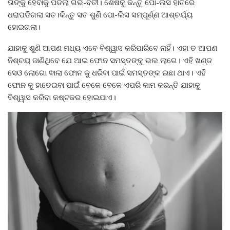
ତାଙ୍କୁ ହେବାକୁ ପଡିଲା ଗର୍ଭ-ବତୀ। ଶେଷକୁ କିନ୍ତୁ ପୋ-ଲିସ ହାତରେ
ଧରାପଡିଗଲା ସତ।କିନ୍ତୁ ସତ ଶୁଣି ପୋ-ଲିସ ସମ୍ପୂର୍ଣ୍ଣ ଆଶ୍ଚର୍ଯ୍ୟ
ହୋଇଗଲା।
ଯାହାକୁ ଶୁଣି ଆପଣ ମଧ୍ୟ ଏବେ ବିଶ୍ୱାସ କରିପାରିବେ ନାହିଁ। ଏହା ତ ଆପଣ
ନିଶ୍ଚୟ ଜାଣିଥିବେ ଯେ ଆଇ ଫୋନ ସମସ୍ତଙ୍କୁ ଭଲ ଲାଗେ। ଏହି ଖଣ୍ଡ
ସେଓ ଲୋଗୋ ଵାଲା ଫୋନ କୁ ଧରିବା ପାଇଁ ସମସ୍ତଙ୍କ ଇଛା ଥାଏ। ଏହି
ଫୋନ କୁ ହାତେଇବା ପାଇଁ ବେଳେ ବେଳେ ଏପରି କାମ କରନ୍ତି ଯାହାକୁ
ବିଶ୍ୱାସ କରିବା କଷ୍ଟକର ହୋଇଯାଏ।