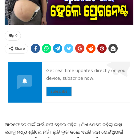
0
Share
Get real time updates directly on you
device, subscribe now.
Subscribe
ଆଇଫୋନେ ପାଇଁ ଗର୍ଭ-ବତୀ ହେଲେ ମହିଳା। ଯିଏ ଯେତେ କହିଲା କାହା
କଥାକୁ ମଧ୍ୟ ଶୁଣିଲେ ନାହିଁ। ଲୁଚି ଲୁଚି କଲେ ଏପରି କାମ ଯେଉଁଥିପାଇଁ