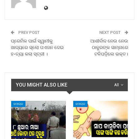
PREV POST
NEXT POST
ପ୍ରେମିକ ପାଇଁ ସ୍ୱାମୀକୁ
ଆଶୀର୍ବାଦ ନେଉ ନେଉ
ଖାଦ୍ୟରେ ସ୍ଲୋ ପଏଜନ ଦେଇ
ଠାକୁରଙ୍କ ସାମ୍ନାରେ
ହ-ତ୍ୟା କଲା ସ୍ତ୍ରୀ ।
ଟଳିପଡ଼ିଲେ ଭକ୍ତ।
YOU MIGHT ALSO LIKE
All
ସମାଚାର
ସମାଚାର