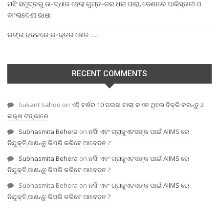
ମଝି ସମୁଦ୍ରରୁ ଉ-ଦ୍ଧାର ହେଲା ଗୁପ୍ତ-ଚର ଧଳା ପାରା, ଡେଣାରେ ପାକିସ୍ତାନୀ ଓ
ବାଂଲାଦେଶୀ ଭାଷା
ରଙ୍ଗ ବଦଳରେ ର-କ୍ତର ଖେଳ …..
RECENT COMMENTS
Sukant Sahoo
on
ଏହି ବର୍ଷର 10 ପଇସା ବାଲା କଏନ ଥିଲେ ବିକ୍ରି କରନ୍ତୁ 2
ଲକ୍ଷ ଟଙ୍କାରେ
Subhasmita Behera
on
ନର୍ସିଂ ଏବଂ ଗ୍ରାଜୁଏଟସଙ୍କ ପାଇଁ AIIMS ରେ
ନିଯୁକ୍ତି,ଜାଣନ୍ତୁ କିପରି କରିବେ ଆବେଦନ ?
Subhasmita Behera
on
ନର୍ସିଂ ଏବଂ ଗ୍ରାଜୁଏଟସଙ୍କ ପାଇଁ AIIMS ରେ
ନିଯୁକ୍ତି,ଜାଣନ୍ତୁ କିପରି କରିବେ ଆବେଦନ ?
Subhasmita Behera
on
ନର୍ସିଂ ଏବଂ ଗ୍ରାଜୁଏଟସଙ୍କ ପାଇଁ AIIMS ରେ
ନିଯୁକ୍ତି,ଜାଣନ୍ତୁ କିପରି କରିବେ ଆବେଦନ ?