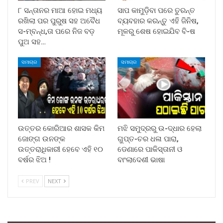
୮ ସନ୍ତାନର ମାଆ ହୋଇ ମଧ୍ୟ
ସାପ କାମୁଡ଼ିବା ପରେ ତୁରନ୍ତ
ରଖିଲା ପର ପୁରୁଷ ସହ ଅବୈଧ
ବ୍ୟବହାର କରନ୍ତୁ ଏହି ଜିନିଷ,
ସ-ମ୍ବନ୍ଧ,ତା ପରେ ନିଜ ବଡ଼
ମୂଳରୁ ଶେଷ ହୋଇଯିବ ବି-ଷ
ପୁଅ ସହ…
ସମାଚାର
ସମାଚାର
ଉତ୍ତର କୋରିଆର ଶାସକ କିମ
ମଝି ସମୁଦ୍ରରୁ ଉ-ଦ୍ଧାର ହେଲା
ଜୋଙ୍ଗ ଉନଙ୍କ
ଗୁପ୍ତ-ଚର ଧଳା ପାରା,
ଉତ୍ତରାଧିକାରୀ ହେବେ ଏହି ୧୦
ଡେଣାରେ ପାକିସ୍ତାନୀ ଓ
ବର୍ଷର ଝିଅ !
ବାଂଲାଦେଶୀ ଭାଷା
PREV
NEXT