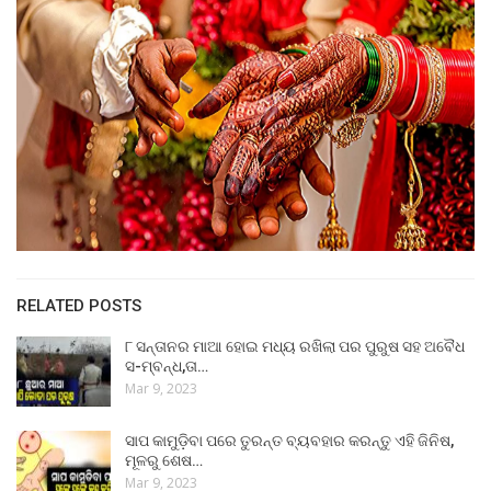
RELATED POSTS
୮ ସନ୍ତାନର ମାଆ ହୋଇ ମଧ୍ୟ ରଖିଲା ପର ପୁରୁଷ ସହ ଅବୈଧ
ସ-ମ୍ବନ୍ଧ,ତା…
Mar 9, 2023
ସାପ କାମୁଡ଼ିବା ପରେ ତୁରନ୍ତ ବ୍ୟବହାର କରନ୍ତୁ ଏହି ଜିନିଷ,
ମୂଳରୁ ଶେଷ…
Mar 9, 2023