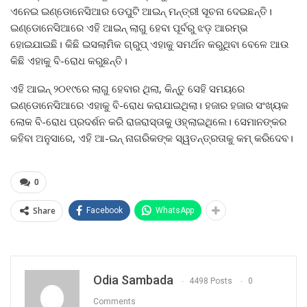
ଏନେଇ ଇଣ୍ଡୋନେସିଆର ଡେପୁଟି ଆଇନ୍‌ ମନ୍ତ୍ରୀ ସୂଚନା ଦେଇଛନ୍ତି।
ଇଣ୍ଡୋନେସିଆରେ ଏହି ଆଇନ୍‌ ଲାଗୁ ହେବା ପୂର୍ବରୁ ଝଡ଼ ଆରମ୍ଭ
ହୋଇଯାଇଛି। କିଛି ଇସଲାମିକ ଗ୍ରୁପ୍‌ ଏହାକୁ ସମର୍ଥନ କରୁଥିବା ବେଳେ ଆଉ
କିଛି ଏହାକୁ ବି-ରୋଧ କରୁଛନ୍ତି।
ଏହି ଆଇନ୍‌ ୨୦୧୯ରେ ଲାଗୁ ହେବାର ଥିଲା, କିନ୍ତୁ ସେହି ସମୟରେ
ଇଣ୍ଡୋନେସିଆରେ ଏହାକୁ ବି-ରୋଧ କରାଯାଇଥିଲା। ହଜାର ହଜାର ସଂଖ୍ୟକ
ଲୋକ ବି-ରୋଧ ପ୍ରଦର୍ଶନ କରି ରାଜରାସ୍ତାକୁ ଓହ୍ଲାଇଥିଲେ। ସେମାନଙ୍କର
କହିବା ଅନୁସାରେ, ଏହି ଆ-ଇନ୍‌ ନାଗରିକଙ୍କ ସ୍ୱତନ୍ତ୍ରତାକୁ କମ୍‌ କରିଦେବ।
0
Share
Facebook
WhatsApp
Odia Sambada
4498 Posts
0
Comments