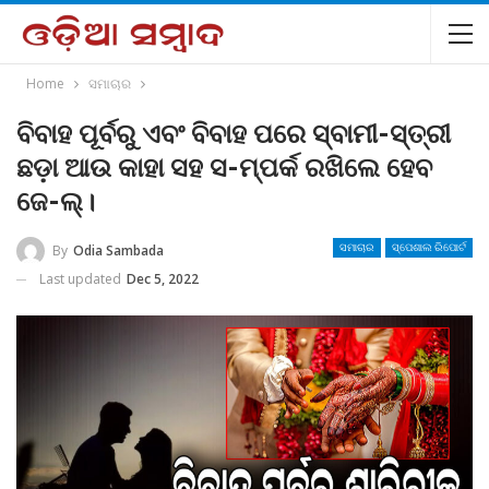
Home
ସମାଚାର
ବିବାହ ପୂର୍ବରୁ ଏବଂ ବିବାହ ପରେ ସ୍ବାମୀ-ସ୍ତ୍ରୀ
ଛଡ଼ା ଆଉ କାହା ସହ ସ-ମ୍ପର୍କ ରଖିଲେ ହେବ
ଜେ-ଲ୍।
By
Odia Sambada
ସମାଚାର
ସ୍ପେଶାଲ ରିପୋର୍ଟ
Last updated
Dec 5, 2022