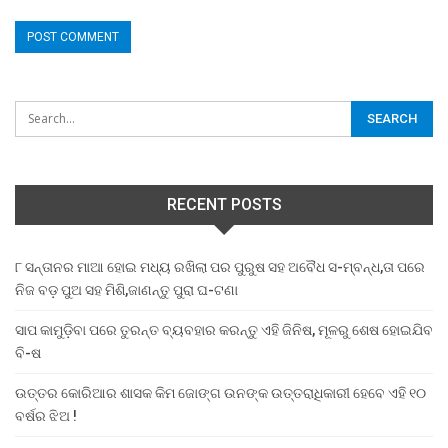
RECENT POSTS
୮ ସନ୍ତାନର ମାଆ ହୋଇ ମଧ୍ୟ ରଖିଲା ପର ପୁରୁଷ ସହ ଅବୈଧ ସ-ମ୍ବନ୍ଧ,ତା ପରେ
ନିଜ ବଡ଼ ପୁଅ ସହ ମିଶି,ଜାଣନ୍ତୁ ପୁରା ଘ-ଟଣା
ସାପ କାମୁଡ଼ିବା ପରେ ତୁରନ୍ତ ବ୍ୟବହାର କରନ୍ତୁ ଏହି ଜିନିଷ, ମୂଳରୁ ଶେଷ ହୋଇଯିବ
ବି-ଷ
ଉତ୍ତର କୋରିଆର ଶାସକ କିମ ଜୋଙ୍ଗ ଉନଙ୍କ ଉତ୍ତରାଧିକାରୀ ହେବେ ଏହି ୧୦
ବର୍ଷର ଝିଅ !