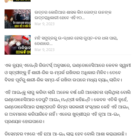
ଉତ୍ତର କୋରିଆର ଶାସକ କିମ ଜୋଙ୍ଗ ଉନଙ୍କ
ଉତ୍ତରାଧିକାରୀ ହେବେ ଏହି ୧୦…
Mar 9, 2023
ମଝି ସମୁଦ୍ରରୁ ଉ-ଦ୍ଧାର ହେଲା ଗୁପ୍ତ-ଚର ଧଳା ପାରା,
ଡେଣାରେ…
Mar 9, 2023
ଏକ ନ୍ୟୁଜ୍ ଏଜେନ୍ସି ରିଉଟର୍ସ୍ ଅନୁସାରେ, ଇଣ୍ଡୋନେସିଆରେ କେବଳ ସ୍ୱାମୀ
ଓ ସ୍ତ୍ରୀଙ୍କୁ ହିଁ ଶାରୀ-ରିକ ସ-ମ୍ପର୍କ ରଖିବାର ଅଧିକାର ମିଳିବ। ତେବେ
ବିବାହ ପୂର୍ବରୁ ଶାରୀ-ରିକ ସମ୍ପ-ର୍କ ରଖିବା ଉପରେ ମଧ୍ୟ ବ୍ୟାନ୍‌ ଲାଗିବ।
ଏହି ଆଇନ୍‌କୁ ଲାଗୁ କରିବା ଲାଗି ଅନେକ ବର୍ଷ ଧରି ଆଲୋଚନା ଚାଲିଥିଲା ବୋଲି
ଇଣ୍ଡୋନେସିଆର ଡେପୁଟି ଆଇନ୍‌ ମନ୍ତ୍ରୀ କହିଛନ୍ତି। କେବଳ ଏତିକି ନୁହେଁ,
ଇଣ୍ଡୋନେସିଆର ରାଷ୍ଟ୍ରପତି କିମ୍ବା ସରକାରୀ ସଂସ୍ଥାର କେହି ଏହି ଆଇନ୍
ର ଅବମାନନା କରିପାରିବେ ନାହିଁ। ଏନେଇ ଖୁବ୍‌ଶୀଘ୍ର ଏହି ନୂଆ ଆ-ଇନ୍‌
ପ୍ରଣୟନ ହୋଇପାରେ।
ଡିସେମ୍ବର ୧୫ରେ ଏହି ନୂଆ ଆ-ଇନ୍‌ ଲାଗୁ ହେବ ବୋଲି ଆଶା କରାଯାଉଛି।