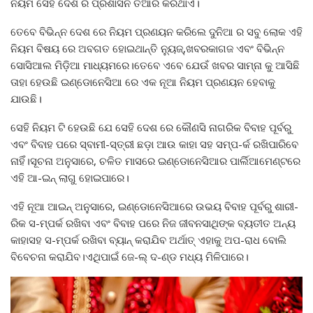
ନିୟମ ସେହି ଦେଶ ର ପ୍ରଶାସନ ତିଆରି କରିଥାଏ।
ତେବେ ବିଭିନ୍ନ ଦେଶ ରେ ନିୟମ ପ୍ରଣୟନ କରିଲେ ଦୁନିଆ ର ସବୁ ଲୋକ ଏହି
ନିୟମ ବିଷୟ ରେ ଅବଗତ ହୋଇଥାନ୍ତି ନ୍ୟୁଜ୍,ଖବରକାଗଜ ଏବଂ ବିଭିନ୍ନ
ସୋସିଆଲ ମିଡ଼ିଆ ମାଧ୍ୟମରେ।ତେବେ ଏବେ ଯେଉଁ ଖବର ସାମ୍ନା କୁ ଆସିଛି
ତାହା ହେଉଛି ଇଣ୍ଡୋନେସିଆ ରେ ଏକ ନୂଆ ନିୟମ ପ୍ରଣୟନ ହେବାକୁ
ଯାଉଛି।
ସେହି ନିୟମ ଟି ହେଉଛି ଯେ ସେହି ଦେଶ ରେ କୌଣସି ନାଗରିକ ବିବାହ ପୂର୍ବରୁ
ଏବଂ ବିବାହ ପରେ ସ୍ବାମୀ-ସ୍ତ୍ରୀ ଛଡ଼ା ଆଉ କାହା ସହ ସମ୍ପ-ର୍କ ରଖିପାରିବେ
ନାହିଁ।ସୂଚନା ଅନୁସାରେ, ଚଳିତ ମାସରେ ଇଣ୍ଡୋନେସିଆର ପାର୍ଲିଆମେଣ୍ଟରେ
ଏହି ଆ-ଇନ୍‌ ଲାଗୁ ହୋଇପାରେ।
ଏହି ନୂଆ ଆଇନ୍‌ ଅନୁସାରେ, ଇଣ୍ଡୋନେସିଆରେ ଉଭୟ ବିବାହ ପୂର୍ବରୁ ଶାରୀ-
ରିକ ସ-ମ୍ପର୍କ ରଖିବା ଏବଂ ବିବାହ ପରେ ନିଜ ଜୀବନସାଥିଙ୍କ ବ୍ୟତୀତ ଅନ୍ୟ
କାହାସହ ସ-ମ୍ପର୍କ ରଖିବା ବ୍ୟାନ୍ କରାଯିବ ଅର୍ଥାତ୍ ଏହାକୁ ଅପ-ରାଧ ବୋଲି
ବିବେଚନା କରାଯିବ।ଏଥିପାଇଁ ଜେ-ଲ୍ ଦ-ଣ୍ଡ ମଧ୍ୟ ମିଳିପାରେ।