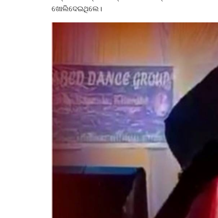
ଖୋଲିଦେଇଥିଲେ।