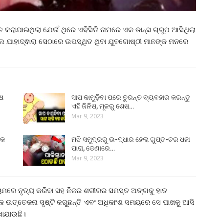
ତ କରାଯାଇଥିଲା ଯେଉଁ ଥିରେ ଏବିସିଡି ନାମରେ ଏକ ଡାନ୍ସ ଗ୍ରୁପ ଆସିଥିଲା
େ ଯାହାଦ୍ଵାରା ସେଠାରେ ଉପସ୍ଥିତ ଥିବା ଯୁବଗୋଷ୍ଠୀ ମାନଙ୍କ ମନରେ
ୁଷ
ସାପ କାମୁଡ଼ିବା ପରେ ତୁରନ୍ତ ବ୍ୟବହାର କରନ୍ତୁ
ଏହି ଜିନିଷ, ମୂଳରୁ ଶେଷ…
Mar 9, 2023
୍କ
ମଝି ସମୁଦ୍ରରୁ ଉ-ଦ୍ଧାର ହେଲା ଗୁପ୍ତ-ଚର ଧଳା
ପାରା, ଡେଣାରେ…
Mar 9, 2023
ୟମରେ ନୃତ୍ୟ କରିବା ସହ ନିଜର ଶରୀରର ସମସ୍ତ ଅଙ୍ଗକୁ ହାତ
 ଉତ୍ତେଜନା ସୃଷ୍ଟି କରୁଛନ୍ତି ଏବଂ ଅଧିକାଂଶ ସମୟରେ ସେ ପାଖକୁ ଆସି
ଖାଯାଉଛି।