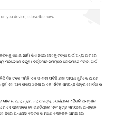
y on you device, subscribe now.
କରିବାକୁ ପଛାଉ ନାହିଁ। କିଏ ନିଜର ଦେହକୁ ଟଙ୍କା ପାଇଁ ଅନ୍ୟ ଆଗରେ
ମଧ୍ୟ ପରିବେଷଣ କରୁଛି। ବର୍ତ୍ତମାନ ସମୟରେ ଲୋକମାନେ ଟଙ୍କା ପାଇଁ
ିଛି ଦିନ ତଳେ ଏମିତି ଏକ ଘ-ଟଣା ଘଟିଛି ଯାହା ଆପଣ ଶୁଣିଲେ ଆପଣ
 ନୁହଁ ଏହା ଆମ ରାଜ୍ୟ ଓଡ଼ିଶା ର ଏକ ଐତିହ ସମ୍ପନ୍ନ ଜିଲ୍ଲା ଖୋର୍ଦ୍ଧା ର
ନାଚ ଗୀତ ର ପ୍ରୋଗ୍ରାମ କରାଯାଇଥିଲା ଯେଉଁଥିରେ ଏହିଭଳି ଅ-ଶ୍ଳୀଳ
ୟରେ ସେ ଷ୍ଟେଜରେ ସୋଇପଡ଼ିଥିଲେ ଏବଂ ନୃତ୍ୟ ସମୟରେ ଅ-ଶ୍ଳୀଳ
ନିଜର ପିନ୍ଧିଥିବା ବସ୍ତ୍ର କୁ ମଧ୍ୟ ଲୋକଙ୍କ ସାମ୍ନା ରେ