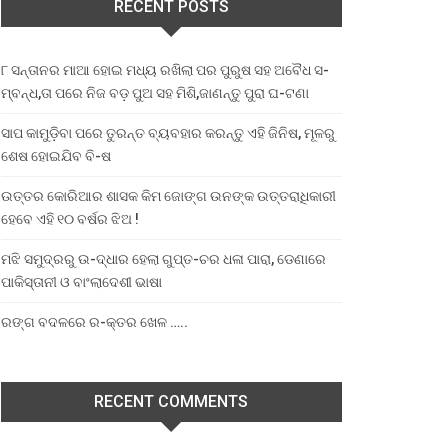
RECENT POSTS
୮ ସନ୍ତାନର ମାଆ ହୋଇ ମଧ୍ୟ ରଖିଲା ପର ପୁରୁଷ ସହ ଅବୈଧ ସ-
ମ୍ବନ୍ଧ,ତା ପରେ ନିଜ ବଡ଼ ପୁଅ ସହ ମିଶି,ଜାଣନ୍ତୁ ପୁରା ଘ-ଟଣା
ସାପ କାମୁଡ଼ିବା ପରେ ତୁରନ୍ତ ବ୍ୟବହାର କରନ୍ତୁ ଏହି ଜିନିଷ, ମୂଳରୁ
ଶେଷ ହୋଇଯିବ ବି-ଷ
ଉତ୍ତର କୋରିଆର ଶାସକ କିମ ଜୋଙ୍ଗ ଉନଙ୍କ ଉତ୍ତରାଧିକାରୀ
ହେବେ ଏହି ୧୦ ବର୍ଷର ଝିଅ !
ମଝି ସମୁଦ୍ରରୁ ଉ-ଦ୍ଧାର ହେଲା ଗୁପ୍ତ-ଚର ଧଳା ପାରା, ଡେଣାରେ
ପାକିସ୍ତାନୀ ଓ ବାଂଲାଦେଶୀ ଭାଷା
ରଙ୍ଗ ବଦଳରେ ର-କ୍ତର ଖେଳ …..
RECENT COMMENTS