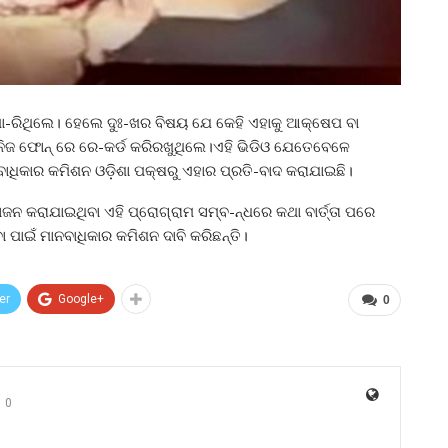
-ରିଥିଲେ। ହେଲେ ଦୁଃ-ଖର ବିଷୟ ଯେ କେହି ଏହାକୁ ଆକ୍ଷେପ ବା
ନିଜ ଫୋନ୍ ରେ ରେ-କର୍ଡ କରିରଖୁଥିଲେ।ଏହି ଭିଡିଓ ଯେତେବେଳେ
ଧିକାର କମିଶନ ଓଡ଼ିଶା ପକ୍ଷରୁ ଏହାର ପ୍ରତି-ବାଦ କରାଯାଇଛି।
ନ କରାଯାଇଥିବା ଏହି ପ୍ରୋଗ୍ରାମ ସମ୍ବ-ନ୍ଧରେ କଥା ବାର୍ତ୍ତା ପରେ
ବା ପାଇଁ ମାନବାଧିକାର କମିଶନ ଦାବି କରିଛନ୍ତି।
er
Google+
0
0