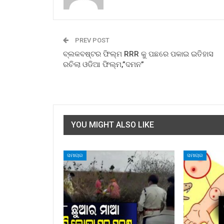
PREV POST
ବ୍ଲକବଷ୍ଟର ଫିଲ୍ମ RRR କୁ ପଛରେ ପକାଇ ଇତିହାସ
ରଚିଲା ଓଡିଆ ଫିଲ୍ମ,”ଦମନ”
YOU MIGHT ALSO LIKE
ସମାଚାର
ସମାଚାର