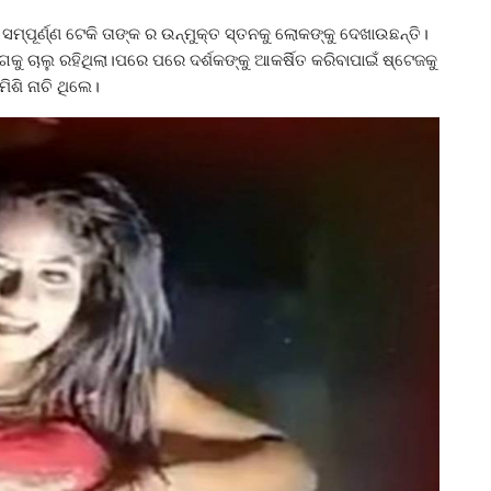
ସମ୍ପୂର୍ଣ୍ଣ ଟେକି ତାଙ୍କ ର ଉନ୍ମୁକ୍ତ ସ୍ତନକୁ ଲୋକଙ୍କୁ ଦେଖାଉଛନ୍ତି।
କୁ ଚାଲୁ ରହିଥିଲା।ପରେ ପରେ ଦର୍ଶକଙ୍କୁ ଆକର୍ଷିତ କରିବାପାଇଁ ଷ୍ଟେଜକୁ
ଶି ନାଚି ଥିଲେ।