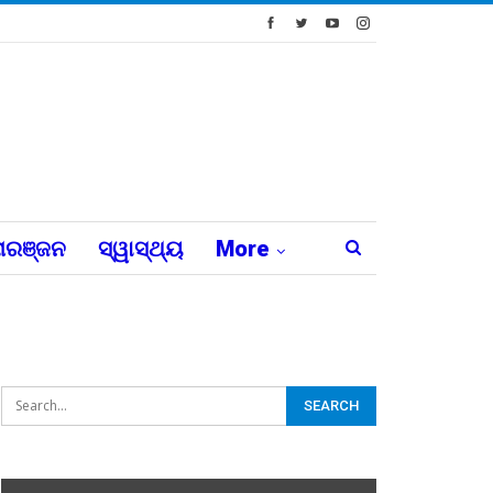
ରଞ୍ଜନ
ସ୍ୱାସ୍ଥ୍ୟ
More