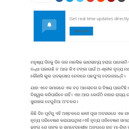
Get real time updates directl
Subscribe
ମନୁଷ୍ୟ ଦିନକୁ ଦିନ ତାର ମାନସିକ ଭାରସାମ୍ୟ ହରାଇ ପାଗଳାମି 
ବନ୍ଧା ପକାଉଛି ତ ଆଉ କିଏ ଟଙ୍କା ପାଇଁ ଅ-ଶ୍ଳୀଳ ନୃତ୍ୟ 
କୌଣସି ଭୁଲ ପଦକ୍ଷେପ ନେବାରେ ପଛଘୁଂଚା ଦେଉନାହାନ୍ତି।
ଯାହା ଏବେ ସମାଜରେ ଏକ ବଡ଼ ଆଲୋଚନା ର ବିଷୟ ପାଲଟିଛି।କ
ବିଶ୍ୱାସ କରିପାରିବେ ନାହିଁ। ଏହା ଆଉ କେଉଁଠି ବାହାର ରାଜ୍ୟ ର
ସୁନାଖଳା ବେଗୁନିଆ ଅଂଚଳର।
କିଛି ଦିନ ପୂର୍ବରୁ ଏହି ଅଞ୍ଚଳରେ କାଳୀ ପୂଜା ଅବସରରେ ଏକ 
ନୃତ୍ୟ ପରିବେଷଣ କରାଯାଇଥିଲା।ଏହି ନୃତ୍ୟ ପରିବେଷଣ ସମ
ଢଙ୍ଗ ରେ ତାଙ୍କ ର ସମ୍ବେଦନଶୀଳ ଅଙ୍ଗରେ ହାତ ମା-ରିବା ସହ 