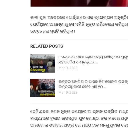
କାଳୀ ପୂଜା ଅବସରରେ ଖୋର୍ଦ୍ଧା ରେ ଏକ ପ୍ରୋଗ୍ରାମ ଅନୁଷ୍ଠି
ଯେଉଁଥିରେ ଆରମ୍ଭ ରୁ ସେ ଏମିତି ନୃତ୍ୟ ପରିବେଷଣ କରିଥିଲ
ଉତ୍ତେଜନା ସୃଷ୍ଟି କରିଥିଲା।
RELATED POSTS
୮ ସନ୍ତାନର ମାଆ ହୋଇ ମଧ୍ୟ ରଖିଲା ପର ପୁର
ସହ ଅବୈଧ ସ-ମ୍ବନ୍ଧ,ତା…
Mar 9, 2023
ଉତ୍ତର କୋରିଆର ଶାସକ କିମ ଜୋଙ୍ଗ ଉନଙ
ଉତ୍ତରାଧିକାରୀ ହେବେ ଏହି ୧୦…
Mar 9, 2023
ସେହି ଯୁବତୀ ଜଣକ ନୃତ୍ୟ ସମୟରେ ଅ-ଶ୍ଳୀଳ ଇଙ୍ଗିତ ମାଧ୍
ମାଧ୍ୟମରେ ବୁଲାଇ ଉପସ୍ଥିତ ଯୁବ ଗୋଷ୍ଠୀ ଙ୍କ ମନରେ ଅଧିକ
ଆଗରେ ତା ଶରୀରର ଅଙ୍ଗ ରେ ମଧ୍ୟ ହାତ ମା-ରୁ ଥିବାର ଦେ