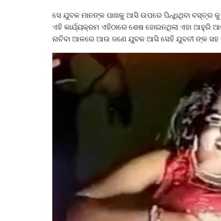
ସେ ଯୁବକ ମାନଙ୍କ ପାଖକୁ ଆସି ଉପରେ ପିନ୍ଧିଥିବା ବସ୍ତ୍ର କୁ 
ଏହି କାର୍ଯ୍ୟକ୍ରମ ଏହିଠାରେ ଶେଷ ହୋଇନଥିଲା ଏହା ଆହୁରି ଆଗ
ନାଚିବା ଆଳରେ ଆଉ ଜଣେ ଯୁବକ ଆସି ସେହି ଯୁବତୀ ଙ୍କ ସହ ମି