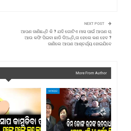
NEXT POST
ଆପଣ ଜାଣିଛନ୍ତି କି ? ଯଦି ଗୋଟିଏ ମାସ ପାଇଁ ଆପଣ ଚା
ଆଉ କଫି ପିଇବା ଛାଡି ଦିଅନ୍ତି,ତା ହେଲେ କଣ ହେବ ?
ଜାଣିଲେ ଆପଣ ଆଶ୍ଚର୍ଯ୍ୟ ହୋଇଯିବେ
More From Author
ସମାଚାର