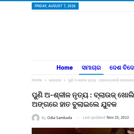
FRIDAY, AUGUST 7, 2026
Home
ସମାଚାର
ଦେଶ ବିଦ
Home
ଭାଇରାଲ
ପୁଣି ଅ-ଶ୍ଳୀଳ ନୃତ୍ୟ : ବ୍ଲାଉଜ୍ ଖୋଲି ଦେଖ
ପୁଣି ଅ-ଶ୍ଳୀଳ ନୃତ୍ୟ : ବ୍ଲାଉଜ୍ 
ଅଙ୍ଗରେ ହାତ ବୁଲାଇଲେ ଯୁବକ
Last updated
Nov 25, 2022
By
Odia Sambada