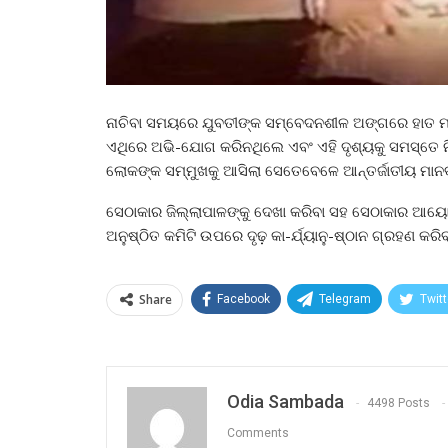
ନାଚିବା ସମୟରେ ଯୁବତୀଙ୍କ ସମ୍ବେଦନଶୀଳ ଅଙ୍ଗରେ ହାତ ମା
ଏଥିରେ ଅଭି-ଯୋଗ କରିନଥିଲେ ଏବଂ ଏହି ଦୃଶ୍ୟକୁ ସମସ୍ତେ 
ଲୋକଙ୍କ ସମ୍ମୁଖକୁ ଆସିଲା ସେତେବେଳେ ଆନ୍ତର୍ଜାତୀୟ ମାନବା
ସେଠାକାର ଜିଲ୍ଲାପାଳଙ୍କୁ ଦେଖା କରିବା ସହ ସେଠାକାର ଆୟୋଜ
ଅନୁଷ୍ଠିତ କମିଟି ଉପରେ ଦୃଢ଼ କା-ର୍ଯ୍ୟାନୁ-ଷ୍ଠାନ ଗ୍ରହଣ କରି
Share
Facebook
Telegram
Twitt
Odia Sambada
4498 Posts
Comments