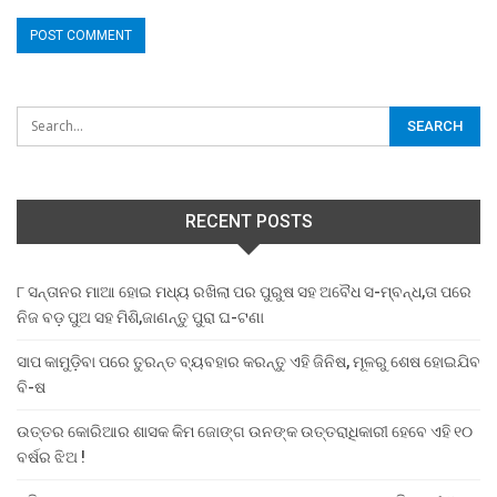
RECENT POSTS
୮ ସନ୍ତାନର ମାଆ ହୋଇ ମଧ୍ୟ ରଖିଲା ପର ପୁରୁଷ ସହ ଅବୈଧ ସ-ମ୍ବନ୍ଧ,ତା ପରେ
ନିଜ ବଡ଼ ପୁଅ ସହ ମିଶି,ଜାଣନ୍ତୁ ପୁରା ଘ-ଟଣା
ସାପ କାମୁଡ଼ିବା ପରେ ତୁରନ୍ତ ବ୍ୟବହାର କରନ୍ତୁ ଏହି ଜିନିଷ, ମୂଳରୁ ଶେଷ ହୋଇଯିବ
ବି-ଷ
ଉତ୍ତର କୋରିଆର ଶାସକ କିମ ଜୋଙ୍ଗ ଉନଙ୍କ ଉତ୍ତରାଧିକାରୀ ହେବେ ଏହି ୧୦
ବର୍ଷର ଝିଅ !