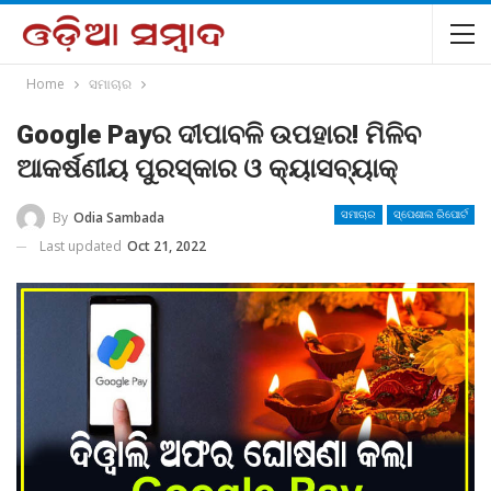
Home
ସମାଚାର
Google Payର ଦୀପାବଳି ଉପହାର! ମିଳିବ
ଆକର୍ଷଣୀୟ ପୁରସ୍କାର ଓ କ୍ୟାସବ୍ୟାକ୍
By
Odia Sambada
ସମାଚାର
ସ୍ପେଶାଲ ରିପୋର୍ଟ
Last updated
Oct 21, 2022