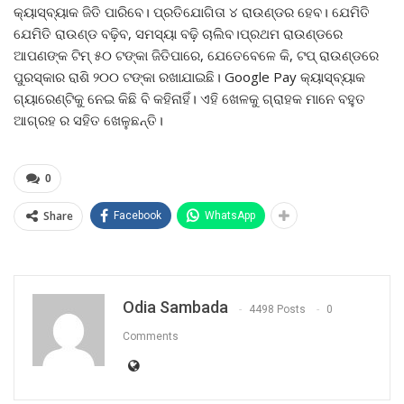
କ୍ୟାସ୍‌ବ୍ୟାକ ଜିତି ପାରିବେ। ପ୍ରତିଯୋଗିତା ୪ ରାଉଣ୍ଡର ହେବ। ଯେମିତି
ଯେମିତି ରାଉଣ୍ଡ ବଢ଼ିବ, ସମସ୍ୟା ବଢ଼ି ଚାଲିବ।ପ୍ରଥମ ରାଉଣ୍ଡରେ
ଆପଣଙ୍କ ଟିମ୍‌ ୫୦ ଟଙ୍କା ଜିତିପାରେ, ଯେତେବେଳେ କି, ଟପ୍‌ ରାଉଣ୍ଡରେ
ପୁରସ୍କାର ରାଶି ୨୦୦ ଟଙ୍କା ରଖାଯାଇଛି। Google Pay କ୍ୟାସ୍‌ବ୍ୟାକ
ଗ୍ୟାରେଣ୍ଟିକୁ ନେଇ କିଛି ବି କହିନାହିଁ। ଏହି ଖେଳକୁ ଗ୍ରାହକ ମାନେ ବହୁତ
ଆଗ୍ରହ ର ସହିତ ଖେଳୁଛନ୍ତି।
0
Share
Facebook
WhatsApp
Odia Sambada
4498 Posts
0
Comments