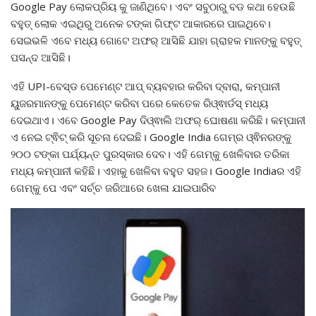
Google Pay ଲୋକପ୍ରିୟ କୁ ଜାଣିଥିବେ। ଏବଂ ସବୁଠାରୁ ବଡ କଥା ହେଉଛି
ବହୁତ୍ ଲୋକ ଏଇଥିରୁ ଅନେକ ଟଙ୍କା ଗିଫ୍ଟ ଆକାରରେ ପାଇଥିବେ।
ସେଇଭଳି ଏବେ ମଧ୍ୟ ଗୋଟେ ଅଫର୍ ଆସିଛି ଯାହା ଗ୍ରାହକ ମାନଙ୍କୁ ବହୁତ୍
ପସନ୍ଦ ଆସିଛି।
ଏହି UPI-ବେସ୍‌ଡ ପେମେଣ୍ଟ ଆପ୍‌ ବ୍ୟବହାର କରିବା ଦ୍ବାରା, କମ୍ପାନୀ
ୟୁଜରମାନଙ୍କୁ ପେମେଣ୍ଟ କରିବା ପରେ କେତେକ ରିଓ୍ଵାର୍ଡସ୍‌ ମଧ୍ୟ
ଦେଇଥାଏ। ଏବେ Google Pay ଦିଓ୍ଵାଲି ଅଫର୍‌ ଘୋଷଣା କରିଛି। କମ୍ପାନୀ
ଏ ନେଇ ଟ୍ଵିଟ୍‌ କରି ସୂଚନା ଦେଇଛି। Google India ଗେମ୍‌ର ଓ୍ଵିନରଙ୍କୁ
୨୦୦ ଟଙ୍କା ପର୍ଯ୍ୟନ୍ତ ପୁରସ୍କାର ଦେବ। ଏହି ଗେମ୍‌କୁ ଖେଳିବାର ତରିକା
ମଧ୍ୟ କମ୍ପାନୀ କହିଛି। ଏହାକୁ ଖେଳିବା ବହୁତ ସହଜ। Google Indiaର ଏହି
ଗେମ୍‌କୁ ପେ ଏବଂ ସର୍ଚ୍ଚ ଜରିଆରେ ଖେଳା ଯାଇପାରିବ