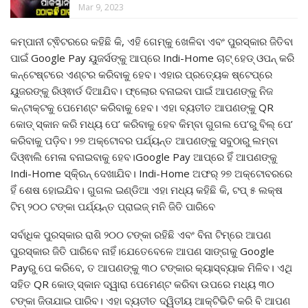
Mar 9, 2023
କମ୍ପାନୀ ଟ୍ଵିଟରରେ କହିଛି କି, ଏହି ଗେମ୍‌କୁ ଖେଳିବା ଏବଂ ପୁରସ୍କାର ଜିତିବା
ପାଇଁ Google Pay ୟୁଜର୍ସଙ୍କୁ ଆପ୍‌ରେ Indi-Home ଚାଟ୍‌ ହେଡ୍‌ ଓପନ୍‌ କରି
କନ୍‌ଟେଷ୍ଟରେ ଏଣ୍ଟର କରିବାକୁ ହେବ। ଏହାର ପ୍ରତ୍ୟେକ ଷ୍ଟେପ୍‌ରେ
ୟୁଜରଙ୍କୁ ରିଓ୍ଵାର୍ଡ ଦିଆଯିବ। ଫ୍ଲୋର ବନାଇବା ପାଇଁ ଆପଣଙ୍କୁ ନିଜ
କନ୍‌ଟାକ୍ଟକୁ ପେମେଣ୍ଟ କରିବାକୁ ହେବ। ଏହା ବ୍ୟତୀତ ଆପଣଙ୍କୁ QR
କୋଡ୍‌ ସ୍କାନ କରି ମଧ୍ୟ ପେ’ କରିବାକୁ ହେବ କିମ୍ବା ଗୁଗଲ ପେ’ରୁ ବିଲ୍‌ ପେ’
କରିବାକୁ ପଡ଼ିବ। ୨୭ ଅକ୍ଟୋବର ପର୍ଯ୍ୟନ୍ତ ଆପଣଙ୍କୁ ସବୁଠାରୁ ଲମ୍ବା
ଦିଓ୍ଵାଲି ମେଳା ବନାଇବାକୁ ହେବ।Google Pay ଆପ୍‌ରେ ହିଁ ଆପଣଙ୍କୁ
Indi-Home ସ୍କି୍ରନ୍‌ ଦେଖାଯିବ। Indi-Home ଅଫର୍‌ ୨୭ ଅକ୍ଟୋବରରେ
ହିଁ ଶେଷ ହୋଇଯିବ। ଗୁଗଲ ଇଣ୍ଡିଆ ଏହା ମଧ୍ୟ କହିଛି କି, ଟପ୍‌ ୫ ଲକ୍ଷ
ଟିମ୍‌ ୨୦୦ ଟଙ୍କା ପର୍ଯ୍ୟନ୍ତ ପ୍ରାଇଜ୍‌ ମନି ଜିତି ପାରିବେ
ସର୍ବାଧିକ ପୁରସ୍କାର ରାଶି ୨୦୦ ଟଙ୍କା ରହିଛି ଏବଂ ବିନା ଟିମ୍‌ରେ ଆପଣ
ପୁରସ୍କାର ଜିତି ପାରିବେ ନାହିଁ।ଯେତେବେଳେ ଆପଣ ସାଙ୍ଗକୁ Google
Payରୁ ପେ କରିବେ, ତ ଆପଣଙ୍କୁ ୩୦ ଟଙ୍କାର କ୍ୟାସ୍‌ବ୍ୟାକ ମିଳିବ। ଏଥି
ସହିତ QR କୋଡ୍‌ ସ୍କାନ ଦ୍ୱାରା ପେମେଣ୍ଟ କରିବା ଉପରେ ମଧ୍ୟ ୩୦
ଟଙ୍କା ଜିତାଯାଇ ପାରିବ। ଏହା ବ୍ୟତୀତ ଦ୍ୱିତୀୟ ଆକ୍ଟିଭିଟି କରି ବି ଆପଣ