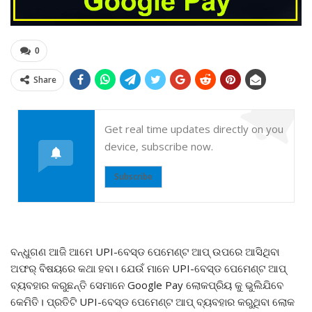
0
Share
Get real time updates directly on you
device, subscribe now.
Subscribe
ବନ୍ଧୁଗଣ ଆଜି ଆମେ UPI-ବେସ୍‌ଡ ପେମେଣ୍ଟ ଆପ୍‌ ଉପରେ ଆସିଥିବା
ଅଫର୍ ବିଷୟରେ କଥା ହବା। ଯେଉଁ ମାନେ UPI-ବେସ୍‌ଡ ପେମେଣ୍ଟ ଆପ୍‌
ବ୍ୟବହାର କରୁଛନ୍ତି ସେମାନେ Google Pay ଲୋକପ୍ରିୟ କୁ ଭୁଲିଯିବେ
କେମିତି। ପ୍ରତିଟି UPI-ବେସ୍‌ଡ ପେମେଣ୍ଟ ଆପ୍‌ ବ୍ୟବହାର କରୁଥିବା ଲୋକ