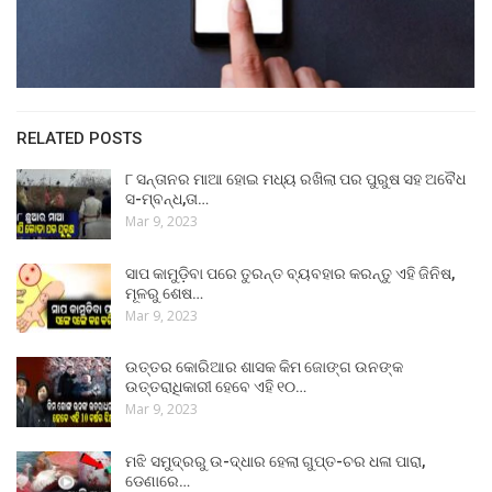
RELATED POSTS
୮ ସନ୍ତାନର ମାଆ ହୋଇ ମଧ୍ୟ ରଖିଲା ପର ପୁରୁଷ ସହ ଅବୈଧ
ସ-ମ୍ବନ୍ଧ,ତା…
Mar 9, 2023
ସାପ କାମୁଡ଼ିବା ପରେ ତୁରନ୍ତ ବ୍ୟବହାର କରନ୍ତୁ ଏହି ଜିନିଷ,
ମୂଳରୁ ଶେଷ…
Mar 9, 2023
ଉତ୍ତର କୋରିଆର ଶାସକ କିମ ଜୋଙ୍ଗ ଉନଙ୍କ
ଉତ୍ତରାଧିକାରୀ ହେବେ ଏହି ୧୦…
Mar 9, 2023
ମଝି ସମୁଦ୍ରରୁ ଉ-ଦ୍ଧାର ହେଲା ଗୁପ୍ତ-ଚର ଧଳା ପାରା,
ଡେଣାରେ…