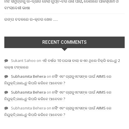
ମଝି ସମୁଦ୍ରରୁ ଉ-ଦ୍ଧାର ହେଲା ଗୁପ୍ତ-ଚର ଧଳା ପାରା, ଡେଣାରେ ପାକିସ୍ତାନୀ ଓ
ବାଂଲାଦେଶୀ ଭାଷା
ରଙ୍ଗ ବଦଳରେ ର-କ୍ତର ଖେଳ …..
RECENT COMMENTS
Sukant Sahoo
on
ଏହି ବର୍ଷର 10 ପଇସା ବାଲା କଏନ ଥିଲେ ବିକ୍ରି କରନ୍ତୁ 2
ଲକ୍ଷ ଟଙ୍କାରେ
Subhasmita Behera
on
ନର୍ସିଂ ଏବଂ ଗ୍ରାଜୁଏଟସଙ୍କ ପାଇଁ AIIMS ରେ
ନିଯୁକ୍ତି,ଜାଣନ୍ତୁ କିପରି କରିବେ ଆବେଦନ ?
Subhasmita Behera
on
ନର୍ସିଂ ଏବଂ ଗ୍ରାଜୁଏଟସଙ୍କ ପାଇଁ AIIMS ରେ
ନିଯୁକ୍ତି,ଜାଣନ୍ତୁ କିପରି କରିବେ ଆବେଦନ ?
Subhasmita Behera
on
ନର୍ସିଂ ଏବଂ ଗ୍ରାଜୁଏଟସଙ୍କ ପାଇଁ AIIMS ରେ
ନିଯୁକ୍ତି,ଜାଣନ୍ତୁ କିପରି କରିବେ ଆବେଦନ ?