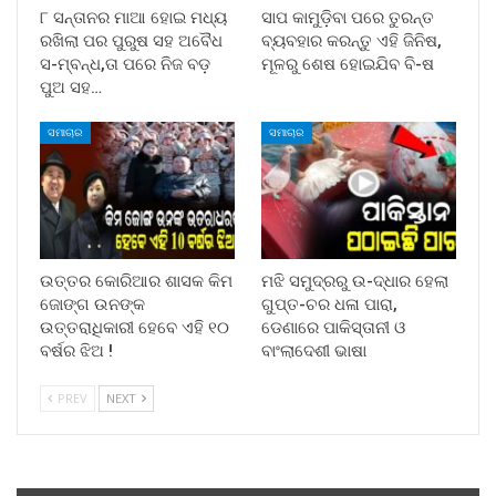
୮ ସନ୍ତାନର ମାଆ ହୋଇ ମଧ୍ୟ
ସାପ କାମୁଡ଼ିବା ପରେ ତୁରନ୍ତ
ରଖିଲା ପର ପୁରୁଷ ସହ ଅବୈଧ
ବ୍ୟବହାର କରନ୍ତୁ ଏହି ଜିନିଷ,
ସ-ମ୍ବନ୍ଧ,ତା ପରେ ନିଜ ବଡ଼
ମୂଳରୁ ଶେଷ ହୋଇଯିବ ବି-ଷ
ପୁଅ ସହ…
ସମାଚାର
ସମାଚାର
ଉତ୍ତର କୋରିଆର ଶାସକ କିମ
ମଝି ସମୁଦ୍ରରୁ ଉ-ଦ୍ଧାର ହେଲା
ଜୋଙ୍ଗ ଉନଙ୍କ
ଗୁପ୍ତ-ଚର ଧଳା ପାରା,
ଉତ୍ତରାଧିକାରୀ ହେବେ ଏହି ୧୦
ଡେଣାରେ ପାକିସ୍ତାନୀ ଓ
ବର୍ଷର ଝିଅ !
ବାଂଲାଦେଶୀ ଭାଷା
PREV
NEXT