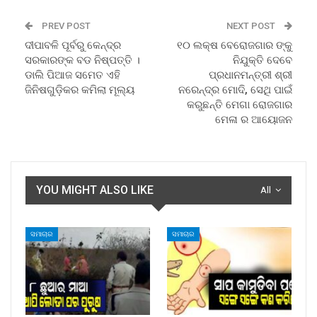
PREV POST
NEXT POST
ଦୀପାବଳି ପୂର୍ବରୁ କେନ୍ଦ୍ର
୧୦ ଲକ୍ଷ ବେରୋଜଗାର ଙ୍କୁ
ସରକାରଙ୍କ ବଡ ନିଷ୍ପତ୍ତି ।
ନିଯୁକ୍ତି ଦେବେ
ଡାଲି ପିଆଜ ସମେତ ଏହି
ପ୍ରଧାନମନ୍ତ୍ରୀ ଶ୍ରୀ
ଜିନିଷଗୁଡ଼ିକର କମିଲା ମୂଲ୍ୟ
ନରେନ୍ଦ୍ର ମୋଦି, ସେଥି ପାଇଁ
କରୁଛନ୍ତି ମେଗା ରୋଜଗାର
ମେଳା ର ଆୟୋଜନ
YOU MIGHT ALSO LIKE
All
ସମାଚାର
ସମାଚାର