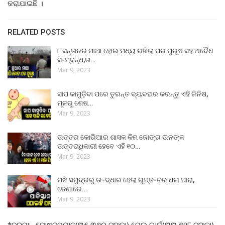
କରାଯାଇଛି ।
RELATED POSTS
୮ ସନ୍ତାନର ମାଆ ହୋଇ ମଧ୍ୟ ରଖିଲା ପର ପୁରୁଷ ସହ ଅବୈଧ
ସ-ମ୍ବନ୍ଧ,ତା…
Mar 9, 2023
ସାପ କାମୁଡ଼ିବା ପରେ ତୁରନ୍ତ ବ୍ୟବହାର କରନ୍ତୁ ଏହି ଜିନିଷ,
ମୂଳରୁ ଶେଷ…
Mar 9, 2023
ଉତ୍ତର କୋରିଆର ଶାସକ କିମ ଜୋଙ୍ଗ ଉନଙ୍କ
ଉତ୍ତରାଧିକାରୀ ହେବେ ଏହି ୧୦…
Mar 9, 2023
ମଝି ସମୁଦ୍ରରୁ ଉ-ଦ୍ଧାର ହେଲା ଗୁପ୍ତ-ଚର ଧଳା ପାରା,
ଡେଣାରେ…
Mar 9, 2023
*ଦରମା:- ପୋଷ୍ଟମ୍ୟାନ(୩୫,୩୭୦ ଟଙ୍କା),ମେଲ ଗାର୍ଡ(୩୩,୭୧୮ ଟଙ୍କା)