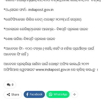
*ଅନ୍‌ଲାଇନ ଫର୍ମ:- indiapost.gov.in
*ନୋଟିଫିକେସନ ରିଲିଜ ଡେଟ୍‌:-ଅଗଷ୍ଟ ୨୦୨୨(୪ର୍ଥ ସପ୍ତାହ)
*ଅନଲାଇନ ରେଜିଷ୍ଟ୍ରେସନ ଆରମ୍ଭ:- ବିଜ୍ଞପ୍ତି ପ୍ରକାଶ ପାଇବ
*ଶେଷ ତାରିଖ:-ବିଜ୍ଞପ୍ତି ପ୍ରକାଶ ପାଇବ
*ଆବେଦନ ଫି:- ୧୦୦ ଟଙ୍କା (ଏସସି,ଏସଟି ଓ ମହିଳା ପ୍ରାର୍ଥୀଙ୍କ ପାଇଁ
ଆବେଦନ ଫି ନାହିଁ )
ଆବେଦନ ପ୍ରକ୍ରିୟା ଜାଣିବା ପାଇଁ ପୋଷ୍ଟ ଅଫିସ ଭାକାନ୍ସି ୨୦୨୨
ଅଫିସିଆଲ ୱେବସାଇଟ www.indiapost.gov.in ରେ କ୍ଲିକ୍‌ କରନ୍ତୁ ।
0
Share
Facebook
WhatsApp