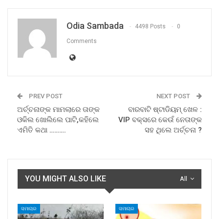
Odia Sambada
4498 Posts
0
Comments
PREV POST
NEXT POST
ଅର୍ଚ୍ଚନାଙ୍କ ମାମଲାରେ ତାଙ୍କ
ବାରବାଟି ଷ୍ଟାଡିୟମ୍ ଖେଳ :
ଓକିଲ ଖୋଲିଲେ ପାଟି,କହିଲେ
VIP ବକ୍ସରେ କେଉଁ ନେତାଙ୍କ
ଏମିତି କଥା ……….
ସହ ଥିଲେ ଅର୍ଚ୍ଚନା ?
YOU MIGHT ALSO LIKE
All
ସମାଚାର
ସମାଚାର