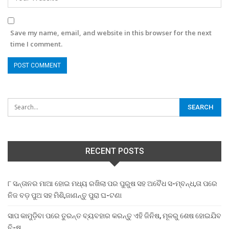
Save my name, email, and website in this browser for the next
time I comment.
RECENT POSTS
୮ ସନ୍ତାନର ମାଆ ହୋଇ ମଧ୍ୟ ରଖିଲା ପର ପୁରୁଷ ସହ ଅବୈଧ ସ-ମ୍ବନ୍ଧ,ତା ପରେ
ନିଜ ବଡ଼ ପୁଅ ସହ ମିଶି,ଜାଣନ୍ତୁ ପୁରା ଘ-ଟଣା
ସାପ କାମୁଡ଼ିବା ପରେ ତୁରନ୍ତ ବ୍ୟବହାର କରନ୍ତୁ ଏହି ଜିନିଷ, ମୂଳରୁ ଶେଷ ହୋଇଯିବ
ବି-ଷ