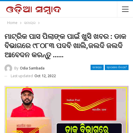
Home
ସମାଚାର
ମାଟ୍ରିକ ପାସ ପିଲାଙ୍କ ପାଇଁ ଖୁସି ଖବର : ଡାକ
ବିଭାଗରେ ୯୮୦୮୩ ପଦବି ଖାଲି,ଜଲଦି ଜଲଦି
ଆବେଦନ କରନ୍ତୁ ……
By
Odia Sambada
ସମାଚାର
ସ୍ପେଶାଲ ରିପୋର୍ଟ
Last updated
Oct 12, 2022