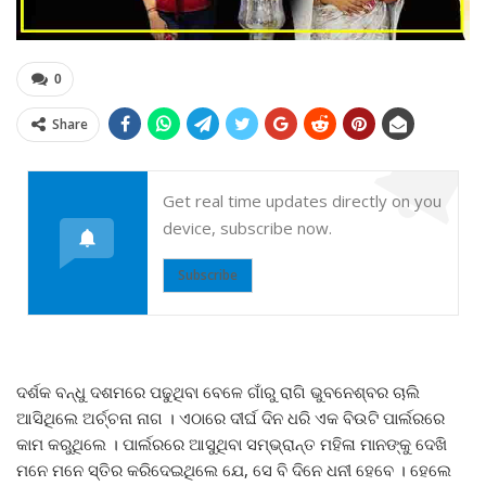
0
Share
Get real time updates directly on you
device, subscribe now.
Subscribe
ଦର୍ଶକ ବନ୍ଧୁ ଦଶମରେ ପଢୁଥିବା ବେଳେ ଗାଁରୁ ରାଗି ଭୁବନେଶ୍ବର ଚାଲି
ଆସିଥିଲେ ଅର୍ଚ୍ଚନା ନାଗ । ଏଠାରେ ଦୀର୍ଘ ଦିନ ଧରି ଏକ ବିଉଟି ପାର୍ଲରରେ
କାମ କରୁଥିଲେ । ପାର୍ଲରରେ ଆସୁଥିବା ସମ୍ଭ୍ରାନ୍ତ ମହିଳା ମାନଙ୍କୁ ଦେଖି
ମନେ ମନେ ସ୍ତିର କରିଦେଇଥିଲେ ଯେ, ସେ ବି ଦିନେ ଧନୀ ହେବେ । ହେଲେ