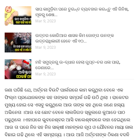
ସାପ କାମୁଡ଼ିବା ପରେ ତୁରନ୍ତ ବ୍ୟବହାର କରନ୍ତୁ ଏହି ଜିନିଷ,
ମୂଳରୁ ଶେଷ…
Mar 9, 2023
ଉତ୍ତର କୋରିଆର ଶାସକ କିମ ଜୋଙ୍ଗ ଉନଙ୍କ
ଉତ୍ତରାଧିକାରୀ ହେବେ ଏହି ୧୦…
Mar 9, 2023
ମଝି ସମୁଦ୍ରରୁ ଉ-ଦ୍ଧାର ହେଲା ଗୁପ୍ତ-ଚର ଧଳା ପାରା,
ଡେଣାରେ…
Mar 9, 2023
ଜଣା ପଡିଛି ଯେ, ଅର୍ଚ୍ଚନା ବିଉଟି ପାର୍ଲରରେ କାମ କରୁଥିବା ବେଳେ ଏକ
ଫିଲ୍ମ ପ୍ରଯୋଜକଙ୍କ ସହ ତାଙ୍କର ସମ୍ପର୍କ ଗଢି ଉଠି ଥିଲା । ରାକେଟର
ମୁଖ୍ୟ ହୋଇ ସେ ଏସବୁ କରୁଥିଲେ ଆଉ ତାଙ୍କ ସହ ଥିଲେ ଜଣେ ହାସ୍ୟ
ଅଭିନେତା ।ଆଉ ସେ ଛୋଟ ବେଳେ ଲାଲଜିଗଡ ସ୍କୁଲରେ କୁଆଡେ ପାଠ
ପଢୁଥିଲେ ।ଏହାପରେ ଭୁବନେଶ୍ବର ଆସି ବାଲେଶ୍ଵରରେ ବାହା ହେଇଥିଲେ
ଆଉ ତା ପରେ ନିଜ ସହ ନିଜ ସାକ୍ଷୀ ମାନଙ୍କର ରୂପ ଓ ଯୌବନର ମାୟା ଜାଲ
ବିଛାଇ ଗଢି ଥିଲେ ଏହି ସାମ୍ରାଜ୍ୟ । ଆଉ ଆଜି ଅର୍ଚ୍ଚନାଙ୍କ ଠିକଣା ବଦଳି