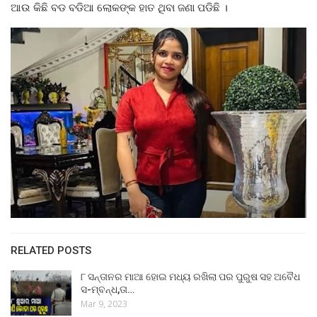
ଆଉ କିଛି ବଡ ବଡିଆ ଲୋକଙ୍କ ହାତ ଥିବା ଜଣା ପଡିଛି ।
RELATED POSTS
୮ ସନ୍ତାନର ମାଆ ହୋଇ ମଧ୍ୟ ରଖିଲା ପର ପୁରୁଷ ସହ ଅବୈଧ
ସ-ମ୍ବନ୍ଧ,ତା…
Mar 9, 2023