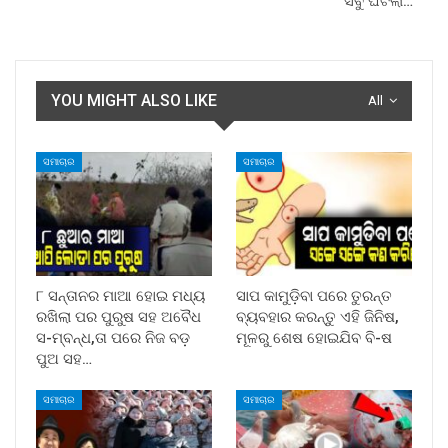
ସବୁ ଘଟିଲା…
YOU MIGHT ALSO LIKE
All
ସମାଚାର
ସମାଚାର
୮ ସନ୍ତାନର ମାଆ ହୋଇ ମଧ୍ୟ
ସାପ କାମୁଡ଼ିବା ପରେ ତୁରନ୍ତ
ରଖିଲା ପର ପୁରୁଷ ସହ ଅବୈଧ
ବ୍ୟବହାର କରନ୍ତୁ ଏହି ଜିନିଷ,
ସ-ମ୍ବନ୍ଧ,ତା ପରେ ନିଜ ବଡ଼
ମୂଳରୁ ଶେଷ ହୋଇଯିବ ବି-ଷ
ପୁଅ ସହ…
ସମାଚାର
ସମାଚାର