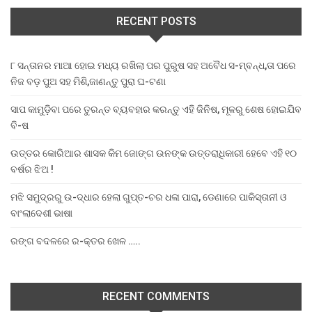
RECENT POSTS
୮ ସନ୍ତାନର ମାଆ ହୋଇ ମଧ୍ୟ ରଖିଲା ପର ପୁରୁଷ ସହ ଅବୈଧ ସ-ମ୍ବନ୍ଧ,ତା ପରେ
ନିଜ ବଡ଼ ପୁଅ ସହ ମିଶି,ଜାଣନ୍ତୁ ପୁରା ଘ-ଟଣା
ସାପ କାମୁଡ଼ିବା ପରେ ତୁରନ୍ତ ବ୍ୟବହାର କରନ୍ତୁ ଏହି ଜିନିଷ, ମୂଳରୁ ଶେଷ ହୋଇଯିବ
ବି-ଷ
ଉତ୍ତର କୋରିଆର ଶାସକ କିମ ଜୋଙ୍ଗ ଉନଙ୍କ ଉତ୍ତରାଧିକାରୀ ହେବେ ଏହି ୧୦
ବର୍ଷର ଝିଅ !
ମଝି ସମୁଦ୍ରରୁ ଉ-ଦ୍ଧାର ହେଲା ଗୁପ୍ତ-ଚର ଧଳା ପାରା, ଡେଣାରେ ପାକିସ୍ତାନୀ ଓ
ବାଂଲାଦେଶୀ ଭାଷା
ରଙ୍ଗ ବଦଳରେ ର-କ୍ତର ଖେଳ …..
RECENT COMMENTS