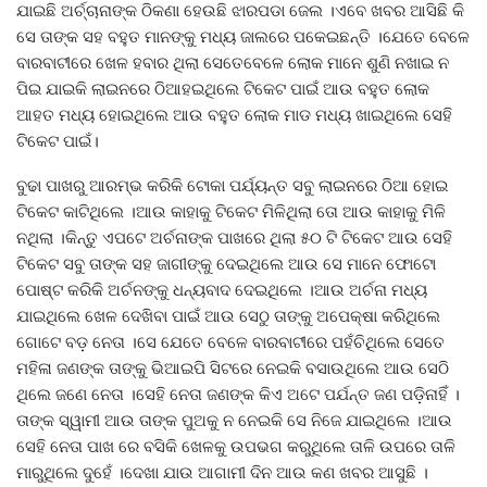
ଯାଇଛି ଅର୍ଚ୍ଚାନାଙ୍କ ଠିକଣା ହେଉଛି ଝାରପଡା ଜେଲ ।ଏବେ ଖବର ଆସିଛି କି
ସେ ତାଙ୍କ ସହ ବହୁତ ମାନଙ୍କୁ ମଧ୍ୟ ଜାଲରେ ପକେଇଛନ୍ତି ।ଯେତେ ବେଳେ
ବାରବାଟୀରେ ଖେଳ ହବାର ଥିଲା ସେତେବେଳେ ଲୋକ ମାନେ ଶୁଣି ନଖାଇ ନ
ପିଇ ଯାଇକି ଲାଇନରେ ଠିଆହଇଥିଲେ ଟିକେଟ ପାଇଁ ଆଉ ବହୁତ ଲୋକ
ଆହତ ମଧ୍ୟ ହୋଇଥିଲେ ଆଉ ବହୁତ ଲୋକ ମାଡ ମଧ୍ୟ ଖାଇଥିଲେ ସେହି
ଟିକେଟ ପାଇଁ।
ବୁଢା ପାଖରୁ ଆରମ୍ଭ କରିକି ଟୋକା ପର୍ଯ୍ୟନ୍ତ ସବୁ ଲାଇନରେ ଠିଆ ହୋଇ
ଟିକେଟ କାଟିଥିଲେ ।ଆଉ କାହାକୁ ଟିକେଟ ମିଳିଥିଲା ତୋ ଆଉ କାହାକୁ ମିଳି
ନଥିଲା ।କିନ୍ତୁ ଏପଟେ ଅର୍ଚନାଙ୍କ ପାଖରେ ଥିଲା ୫୦ ଟି ଟିକେଟ ଆଉ ସେହି
ଟିକେଟ ସବୁ ତାଙ୍କ ସହ ଜାଗୀଙ୍କୁ ଦେଇଥିଲେ ଆଉ ସେ ମାନେ ଫୋଟୋ
ପୋଷ୍ଟ କରିକି ଅର୍ଚନଙ୍କୁ ଧନ୍ୟବାଦ ଦେଇଥିଲେ ।ଆଉ ଅର୍ଚନା ମଧ୍ୟ
ଯାଇଥିଲେ ଖେଳ ଦେଖିବା ପାଇଁ ଆଉ ସେଠୁ ତାଙ୍କୁ ଅପେକ୍ଷା କରିଥିଲେ
ଗୋଟେ ବଡ଼ ନେତା ।ସେ ଯେତେ ବେଳେ ବାରବାଟୀରେ ପହଁଚିଥିଲେ ସେତେ
ମହିଳା ଜଣଙ୍କ ତାଙ୍କୁ ଭିଆଇପି ସିଟରେ ନେଇକି ବସାଉଥିଲେ ଆଉ ସେଠି
ଥିଲେ ଜଣେ ନେତା ।ସେହି ନେତା ଜଣଙ୍କ କିଏ ଅଟେ ପର୍ଯନ୍ତ ଜଣ ପଡ଼ିନାହିଁ ।
ତାଙ୍କ ସ୍ୱାମୀ ଆଉ ତାଙ୍କ ପୁଅକୁ ନ ନେଇକି ସେ ନିଜେ ଯାଇଥିଲେ ।ଆଉ
ସେହି ନେତା ପାଖ ରେ ବସିକି ଖେଳକୁ ଉପଭଗ କରୁଥିଲେ ତାଳି ଉପରେ ତାଳି
ମାରୁଥିଲେ ଦୁହେଁ ।ଦେଖା ଯାଉ ଆଗାମୀ ଦିନ ଆଉ କଣ ଖବର ଆସୁଛି ।