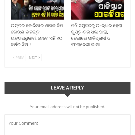
ଉତ୍ତର କୋରିଆର ଶାସକ କିମ
ମଝି ସମୁଦ୍ରରୁ ଉ-ଦ୍ଧାର ହେଲା
ଜୋଙ୍ଗ ଉନଙ୍କ
ଗୁପ୍ତ-ଚର ଧଳା ପାରା,
ଉତ୍ତରାଧିକାରୀ ହେବେ ଏହି ୧୦
ଡେଣାରେ ପାକିସ୍ତାନୀ ଓ
ବର୍ଷର ଝିଅ !
ବାଂଲାଦେଶୀ ଭାଷା
PREV
NEXT
LEAVE A REPLY
Your email address will not be published.