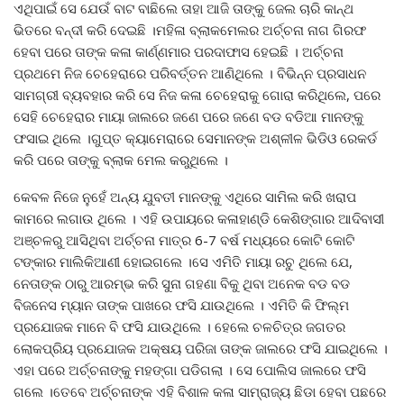
ଏଥିପାଇଁ ସେ ଯେଉଁ ବାଟ ବାଛିଲେ ତାହା ଆଜି ତାଙ୍କୁ ଜେଲ ଚାରି କାନ୍ଥ
ଭିତରେ ବନ୍ଦୀ କରି ଦେଇଛି ।ମହିଳା ବ୍ଲାକମେଲର ଅର୍ଚ୍ଚନା ନାଗ ଗିରଫ
ହେବା ପରେ ତାଙ୍କ କଳା କାର୍ଣ୍ଣମାର ପରଦାଫାସ ହେଇଛି । ଅର୍ଚ୍ଚନା
ପ୍ରଥମେ ନିଜ ଚେହେରାରେ ପରିବର୍ତ୍ତନ ଆଣିଥିଲେ । ବିଭିନ୍ନ ପ୍ରସାଧନ
ସାମଗ୍ରୀ ବ୍ୟବହାର କରି ସେ ନିଜ କଳା ଚେହେରାକୁ ଗୋରା କରିଥିଲେ, ପରେ
ସେହି ଚେହେରାର ମାୟା ଜାଲରେ ଜଣେ ପରେ ଜଣେ ବଡ ବଡିଆ ମାନଙ୍କୁ
ଫସାଇ ଥିଲେ ।ଗୁପ୍ତ କ୍ୟାମେରାରେ ସେମାନଙ୍କ ଅଶ୍ଳୀଳ ଭିଡିଓ ରେକର୍ଡ
କରି ପରେ ତାଙ୍କୁ ବ୍ଲାକ ମେଲ କରୁଥିଲେ ।
କେବଳ ନିଜେ ନୁହେଁ ଅନ୍ୟ ଯୁବତୀ ମାନଙ୍କୁ ଏଥିରେ ସାମିଲ କରି ଖରାପ
କାମରେ ଲଗାଉ ଥିଲେ । ଏହି ଉପାୟରେ କଳାହାଣ୍ଡି କେଶିଙ୍ଗାର ଆଦିବାସୀ
ଅଞ୍ଚଳରୁ ଆସିଥିବା ଅର୍ଚ୍ଚନା ମାତ୍ର 6-7 ବର୍ଷ ମଧ୍ୟରେ କୋଟି କୋଟି
ଟଙ୍କାର ମାଲିକିଆଣୀ ହୋଇଗଲେ ।ସେ ଏମିତି ମାୟା ରଚୁ ଥିଲେ ଯେ,
ନେତାଙ୍କ ଠାରୁ ଆରମ୍ଭ କରି ସୁନା ଗହଣା ବିକୁ ଥିବା ଅନେକ ବଡ ବଡ
ବିଜନେସ ମ୍ୟାନ ତାଙ୍କ ପାଖରେ ଫସି ଯାଉଥିଲେ । ଏମିତି କି ଫିଲ୍ମ
ପ୍ରଯୋଜକ ମାନେ ବି ଫସି ଯାଉଥିଲେ । ହେଲେ ଚଳଚିତ୍ର ଜଗତର
ଲୋକପ୍ରିୟ ପ୍ରଯୋଜକ ଅକ୍ଷୟ ପରିଜା ତାଙ୍କ ଜାଲରେ ଫସି ଯାଇଥିଲେ ।
ଏହା ପରେ ଅର୍ଚ୍ଚନାଙ୍କୁ ମହଙ୍ଗା ପଡିଗଲା । ସେ ପୋଲିସ ଜାଲରେ ଫସି
ଗଲେ ।ତେବେ ଅର୍ଚ୍ଚନାଙ୍କ ଏହି ବିଶାଳ କଳା ସାମ୍ରାଜ୍ୟ ଛିଡା ହେବା ପଛରେ