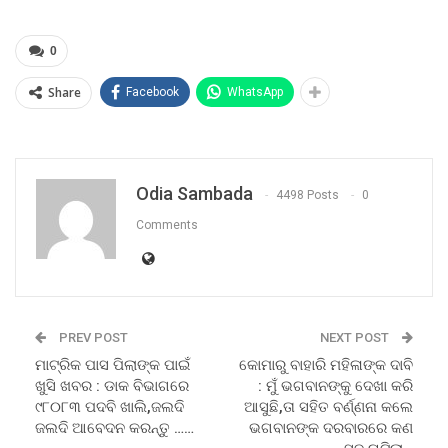
0
Share
Facebook
WhatsApp
Odia Sambada
4498 Posts
0
Comments
PREV POST
NEXT POST
ମାଟ୍ରିକ ପାସ ପିଲାଙ୍କ ପାଇଁ
କୋମାରୁ ବାହାରି ମହିଳାଙ୍କ ଦାବି
ଖୁସି ଖବର : ଡାକ ବିଭାଗରେ
: ମୁଁ ଭଗବାନଙ୍କୁ ଦେଖା କରି
୯୮୦୮୩ ପଦବି ଖାଲି,ଜଲଦି
ଆସୁଛି,ତା ସହିତ ବର୍ଣ୍ଣନା କଲେ
ଜଲଦି ଆବେଦନ କରନ୍ତୁ ……
ଭଗବାନଙ୍କ ଦରବାରରେ କଣ