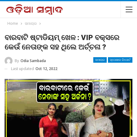
Home
ସମାଚାର
ବାରବାଟି ଷ୍ଟାଡିୟମ୍ ଖେଳ : VIP ବକ୍ସରେ
କେଉଁ ନେତାଙ୍କ ସହ ଥିଲେ ଅର୍ଚ୍ଚନା ?
By
Odia Sambada
ସମାଚାର
ସ୍ପେଶାଲ ରିପୋର୍ଟ
Last updated
Oct 12, 2022