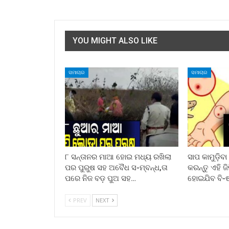
YOU MIGHT ALSO LIKE
ସମାଚାର
ସମାଚାର
୮ ସନ୍ତାନର ମାଆ ହୋଇ ମଧ୍ୟ ରଖିଲା
ସାପ କାମୁଡ଼ିବ
ପର ପୁରୁଷ ସହ ଅବୈଧ ସ-ମ୍ବନ୍ଧ,ତା
କରନ୍ତୁ ଏହି ଜ
ପରେ ନିଜ ବଡ଼ ପୁଅ ସହ…
ହୋଇଯିବ ବି-
PREV
NEXT