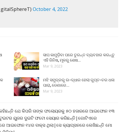
gitalSphereT)
October 4, 2022
ୁଷ
ସାପ କାମୁଡ଼ିବା ପରେ ତୁରନ୍ତ ବ୍ୟବହାର କରନ୍ତୁ
ଏହି ଜିନିଷ, ମୂଳରୁ ଶେଷ…
Mar 9, 2023
୍କ
ମଝି ସମୁଦ୍ରରୁ ଉ-ଦ୍ଧାର ହେଲା ଗୁପ୍ତ-ଚର ଧଳା
ପାରା, ଡେଣାରେ…
Mar 9, 2023
ଓ କହିଛନ୍ତି ଯେ କିପରି ତାଙ୍କ ଫଲୋୟରକୁ ୫୦ ହଜାରରେ ଆଇଫୋନ ୧୩
 ଟୁଇଟର ୟୁଜର ଦୁଇଟି ଫଟୋ ସେୟାର କରିଛନ୍ତି|ଗୋଟିଏରେ
ଟୋରେ ଆଇଫୋନ ୧୪ର ବାକ୍ସ ଥିଲା|ସେ କ୍ୟାପ୍ସନରେ ଲେଖିଛନ୍ତି ମୋ