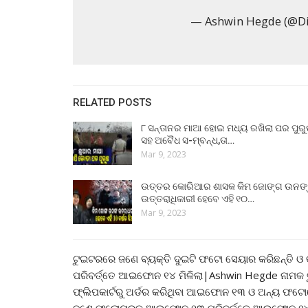
— Ashwin Hegde (@Di
RELATED POSTS
୮ ସନ୍ତାନର ମାଆ ହୋଇ ମଧ୍ୟ ରଖିଲା ପର ପୁର
ସହ ଅବୈଧ ସ-ମ୍ବନ୍ଧ,ତା…
Mar 9, 2023
ଉତ୍ତର କୋରିଆର ଶାସକ କିମ ଜୋଙ୍ଗ ଉନଙ
ଉତ୍ତରାଧିକାରୀ ହେବେ ଏହି ୧୦…
Mar 9, 2023
ଟୁଇଟରରେ ଜଣେ ବ୍ୟକ୍ତି ଦୁଇଟି ଫଟୋ ସେୟାର କରିଛନ୍ତି 
ପରିବର୍ତ୍ତେ ଆଇଫୋନ ୧୪ ମିଳିଲା|Ashwin Hegde ନାମକ
ଫ୍ଲିପକାର୍ଟରୁ ଅର୍ଡର‌ କରିଥିବା ଆଇଫୋନ ୧୩ ଓ ଅନ୍ୟ ଫ