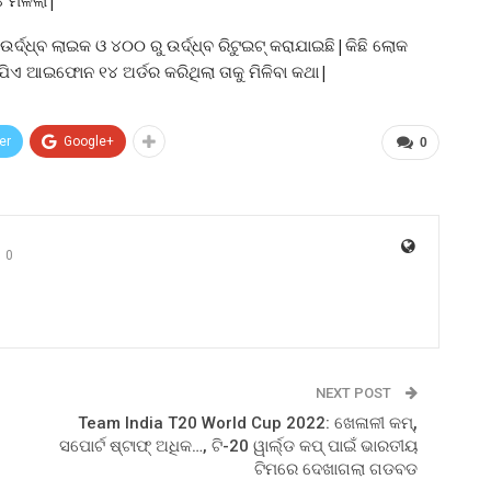
ମିଳିଲା|
୍ଦ୍ଧ୍ବ ଲାଇକ ଓ ୪୦୦ ରୁ ଉର୍ଦ୍ଧ୍ବ ରିଟୁଇଟ୍ କରାଯାଇଛି|କିଛି ଲୋକ
ଯିଏ ଆଇଫୋନ ୧୪ ଅର୍ଡର କରିଥିଲା ତାକୁ ମିଳିବା କଥା|
er
Google+
0
0
NEXT POST
Team India T20 World Cup 2022: ଖେଳାଳୀ କମ୍,
ସପୋର୍ଟ ଷ୍ଟାଫ୍ ଅଧିକ…, ଟି-20 ୱାର୍ଲ୍ଡ କପ୍ ପାଇଁ ଭାରତୀୟ
ଟିମରେ ଦେଖାଗଲା ଗଡବଡ