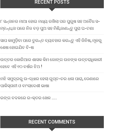
RECENT POSTS
୮ ସନ୍ତାନର ମାଆ ହୋଇ ମଧ୍ୟ ରଖିଲା ପର ପୁରୁଷ ସହ ଅବୈଧ ସ-
ମ୍ବନ୍ଧ,ତା ପରେ ନିଜ ବଡ଼ ପୁଅ ସହ ମିଶି,ଜାଣନ୍ତୁ ପୁରା ଘ-ଟଣା
ସାପ କାମୁଡ଼ିବା ପରେ ତୁରନ୍ତ ବ୍ୟବହାର କରନ୍ତୁ ଏହି ଜିନିଷ, ମୂଳରୁ
ଶେଷ ହୋଇଯିବ ବି-ଷ
ଉତ୍ତର କୋରିଆର ଶାସକ କିମ ଜୋଙ୍ଗ ଉନଙ୍କ ଉତ୍ତରାଧିକାରୀ
ହେବେ ଏହି ୧୦ ବର୍ଷର ଝିଅ !
ମଝି ସମୁଦ୍ରରୁ ଉ-ଦ୍ଧାର ହେଲା ଗୁପ୍ତ-ଚର ଧଳା ପାରା, ଡେଣାରେ
ପାକିସ୍ତାନୀ ଓ ବାଂଲାଦେଶୀ ଭାଷା
ରଙ୍ଗ ବଦଳରେ ର-କ୍ତର ଖେଳ …..
RECENT COMMENTS