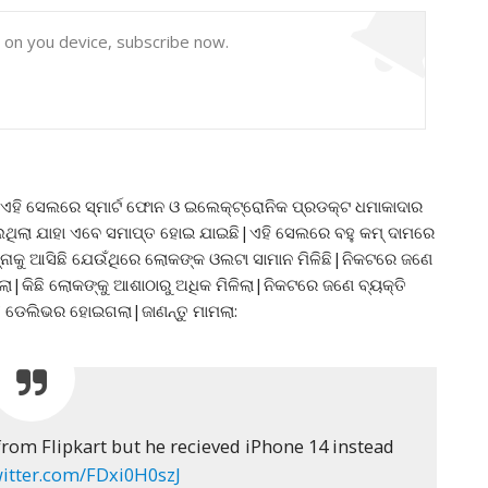
y on you device, subscribe now.
ଏହି ସେଲରେ ସ୍ମାର୍ଟ ଫୋନ ଓ ଇଲେକ୍ଟ୍ରୋନିକ ପ୍ରଡକ୍ଟ ଧମାକାଦାର
ଚାଲୁଥିଲା ଯାହା ଏବେ ସମାପ୍ତ ହୋଇ ଯାଇଛି|ଏହି ସେଲରେ ବହୁ କମ୍ ଦାମରେ
ାମ୍ନାକୁ ଆସିଛି ଯେଉଁଥିରେ ଲୋକଙ୍କ ଓଲଟା ସାମାନ ମିଳିଛି|ନିକଟରେ ଜଣେ
ଲା|କିଛି ଲୋକଙ୍କୁ ଆଶାଠାରୁ ଅଧିକ ମିଳିଲା|ନିକଟରେ ଜଣେ ବ୍ୟକ୍ତି
 ଡେଲିଭର ହୋଇଗଲା|ଜାଣନ୍ତୁ ମାମଲା:
rom Flipkart but he recieved iPhone 14 instead
witter.com/FDxi0H0szJ