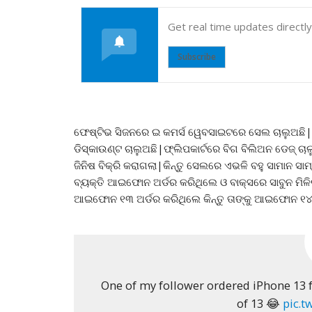
Get real time updates directl
Subscribe
ଫେଷ୍ଟିଭ ସିଜନରେ ଇ କମର୍ସ ୱେବସାଇଟରେ ସେଲ ଚାଲୁଅଛି|
ଡିସ୍କାଉଣ୍ଟ ଚାଲୁଅଛି|ଫ୍ଲିପକାର୍ଟରେ ବିଗ ବିଲିଅନ ଡେଜ୍ 
ଜିନିଷ ବିକ୍ରି କରାଗଲା|କିନ୍ତୁ ସେଲରେ ଏଭଳି ବହୁ ସାମାନ ସ
ବ୍ୟକ୍ତି ଆଇଫୋନ ଅର୍ଡର କରିଥିଲେ ଓ ବାକ୍ସରେ ସାବୁନ ମିଳି
ଆଇଫୋନ ୧୩ ଅର୍ଡର କରିଥିଲେ କିନ୍ତୁ ତାଙ୍କୁ ଆଇଫୋନ ୧୪
One of my follower ordered iPhone 13 f
of 13 😂
pic.t