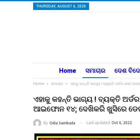
THURSDAY, AUGUST 6, 2026
Home
ସମାଚାର
ଦେଶ ବିଦ
Home
ସମାଚାର
ଏହାକୁ କହନ୍ତି ଭାଗ୍ୟ ! ବ୍ୟକ୍ତି ଅର୍ଡର କଲା
ଏହାକୁ କହନ୍ତି ଭାଗ୍ୟ ! ବ୍ୟକ୍ତି ଅ
ଆଇଫୋନ ୧୪; ଦେଖିକରି ଖୁସିରେ ଡେଇ
Last updated
Oct 6, 2022
By
Odia Sambada