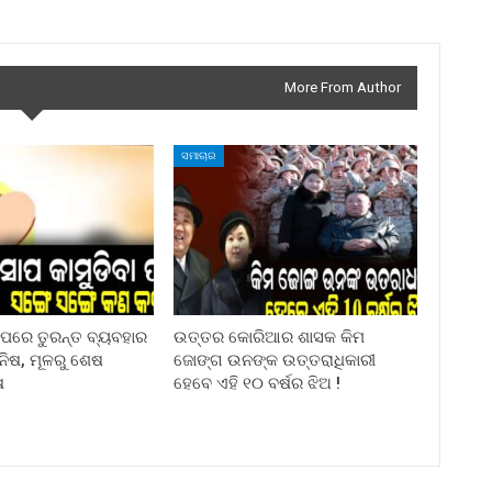
More From Author
ସମାଚାର
ା ପରେ ତୁରନ୍ତ ବ୍ୟବହାର
ଉତ୍ତର କୋରିଆର ଶାସକ କିମ
ିନିଷ, ମୂଳରୁ ଶେଷ
ଜୋଙ୍ଗ ଉନଙ୍କ ଉତ୍ତରାଧିକାରୀ
ଷ
ହେବେ ଏହି ୧୦ ବର୍ଷର ଝିଅ !