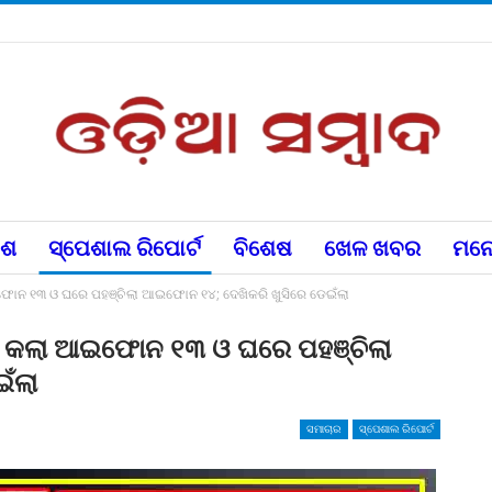
େଶ
ସ୍ପେଶାଲ ରିପୋର୍ଟ
ବିଶେଷ
ଖେଳ ଖବର
ମନୋ
 ଆଇଫୋନ ୧୩ ଓ ଘରେ ପହଞ୍ଚିଲା ଆଇଫୋନ ୧୪; ଦେଖିକରି ଖୁସିରେ ଡେଇଁଲା
ର୍ଡର କଲା ଆଇଫୋନ ୧୩ ଓ ଘରେ ପହଞ୍ଚିଲା
ଁଲା
ସମାଚାର
ସ୍ପେଶାଲ ରିପୋର୍ଟ