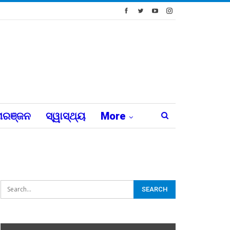
ରଞ୍ଜନ
ସ୍ୱାସ୍ଥ୍ୟ
More