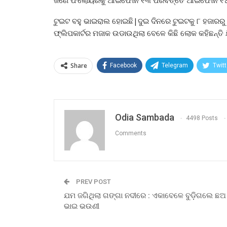
ଜଣେ ଫଲୋୟରକୁ ଆଇଫୋନ ୧୩ ପରିବର୍ତ୍ତେ ଆଇଫୋନ ୧୪ 
ଟୁଇଟ ବହୁ ଭାଇରାଲ ହୋଇଛି|ଦୁଇ ଦିନରେ ଟୁଇଟକୁ ୮ ହଜାରରୁ ଉର
ଫ୍ଲିପକାର୍ଟର ମଜାକ ଉଡାଉଥିଲା ବେଳେ କିଛି ଲୋକ କହିଛନ୍ତି 
Share
Facebook
Telegram
Twitt
Odia Sambada
4498 Posts
Comments
PREV POST
ଯମ ଜଗିଥିଲା ଗଙ୍ଗା ନଦୀରେ : ଏକାବେଳେ ବୁଡ଼ିଗଲେ ଛଅ
ଭାଇ ଭଉଣୀ