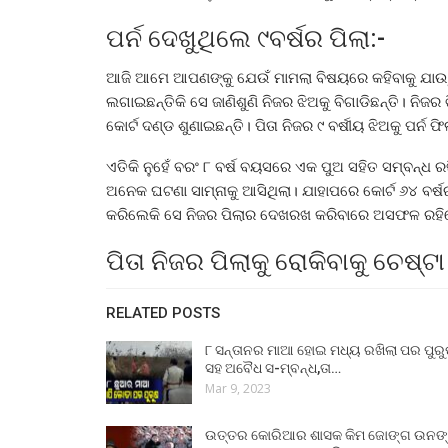
ପର୍ନ ଦେଖୁଥିଲେ ୯ବର୍ଷର ପିଲା:-
ଆଜି ଆମେ ଆପଣଙ୍କୁ ଯେଉଁ ମାମଲା ବିଷୟରେ କହିବାକୁ ଯାଉ
ଲଗାଇଛନ୍ତିକି ସେ ଜାଣିଶୁଣି ନିଜର ଝିଅକୁ ବିଗାଡିଛନ୍ତି। ନିଜର
କୋର୍ଟ ଦଣ୍ଡ ଶୁଣାଇଛନ୍ତି। ପିତା ନିଜର ୯ ବର୍ଷୀୟ ଝିଅକୁ ପର୍ନ
ଏତିକି ନୁହେଁ ବରଂ ୮ ବର୍ଷ ବୟସରେ ଏକ ପୁଅ ସହିତ ସମ୍ବନ୍ଧ
ଅନେକ ଘଟଣା ସାମ୍ନାକୁ ଆସିଥିଲା। ଯାହାପରେ କୋର୍ଟ ୬୪ ବର୍ଷ
କରିଲେକି ସେ ନିଜର ପିଲାର ଦେଖରଖ କରିବାରେ ଅସଫଳ ରହ
ପିତା ନିଜର ପିଲାକୁ ରୋକିବାକୁ ଚେଷ୍ଟା 
RELATED POSTS
୮ ସନ୍ତାନର ମାଆ ହୋଇ ମଧ୍ୟ ରଖିଲା ପର ପୁର
ସହ ଅବୈଧ ସ-ମ୍ବନ୍ଧ,ତା…
Mar 9, 2023
ଉତ୍ତର କୋରିଆର ଶାସକ କିମ ଜୋଙ୍ଗ ଉନଙ