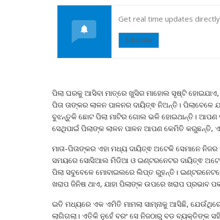
Get real time updates directl
Subscribe
ପିଲା ଘରକୁ ଆସିବା ମାତ୍ରେ ଖୁସିର ମାହୋଲ ସୃଷ୍ଟି ହୋଇଯାଏ, 
ପିତା ତାଙ୍କର ଲାଳନ ପାଳନର ଦାୟିତ୍ଵ ନିଅନ୍ତି। ପିଲାବେଳେ ଯ
ବୁଝନ୍ତୁକି ଛୋଟ ପିଲା ମାଟିର ଗୋଲ ଭଳି ହୋଇଥାନ୍ତି। ଆପଣ
ସେଥିପାଇଁ ପିଲାଙ୍କ ଲାଳନ ପାଳନ ଆପଣ କେମିତି କରୁଛନ୍ତି, ଏହ
ମାତା-ପିତାଙ୍କର ଏହା ମଧ୍ୟ ଦାୟିତ୍ଵ ଅଟେକି ସେମାନେ ନିଜର ପି
ସମୟରେ ସୋସିଆଲ ମିଡିଆ ଓ ଇଣ୍ଟରନେଟର ଦାୟିତ୍ଵ ଅଟେ। ଗ
ପିଲା ସବୁବେଳେ ମୋବାଇଲରେ ଲିପ୍ତ ରୁହନ୍ତି। ଇଣ୍ଟରନେଟର
ଖରାପ ଜିନିଷ ଥାଏ, ଯାହା ପିଲାଙ୍କ ଉପରେ ଖରାପ ପ୍ରଭାବ 
ଇତି ମଧ୍ୟରେ ଏକ ଏମିତି ମାମଲା ସାମ୍ନାକୁ ଆସିଛି, ଯେଉଁଥିରେ
ଲାଗିଗଲା। ଏତିକି ନୁହେଁ ବରଂ ସେ ନିଜଠାରୁ ବଡ ବ୍ୟକ୍ତିଙ୍କ ସ