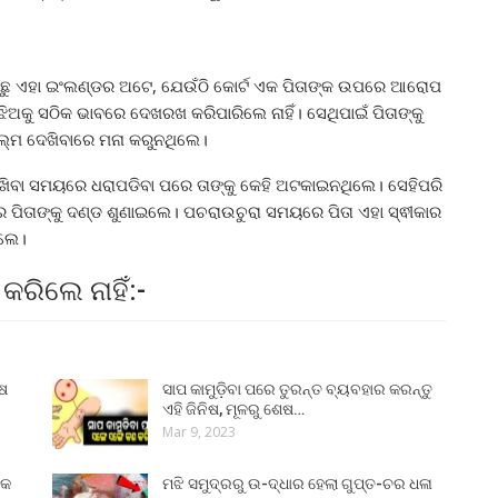
ଛୁ ଏହା ଇଂଲଣ୍ଡର ଅଟେ, ଯେଉଁଠି କୋର୍ଟ ଏକ ପିତାଙ୍କ ଉପରେ ଆରୋପ
 ଝିଅକୁ ସଠିକ ଭାବରେ ଦେଖରଖ କରିପାରିଲେ ନାହିଁ। ସେଥିପାଇଁ ପିତାଙ୍କୁ
 ଫିଲ୍ମ ଦେଖିବାରେ ମନା କରୁନଥିଲେ।
 ରଖିବା ସମୟରେ ଧରାପଡିବା ପରେ ତାଙ୍କୁ କେହି ଅଟକାଇନଥିଲେ। ସେହିପରି
ର ପିତାଙ୍କୁ ଦଣ୍ଡ ଶୁଣାଇଲେ। ପଚରାଉଚୁରା ସମୟରେ ପିତା ଏହା ସ୍ଵୀକାର
ିଲେ।
କରିଲେ ନାହିଁ:-
ୁଷ
ସାପ କାମୁଡ଼ିବା ପରେ ତୁରନ୍ତ ବ୍ୟବହାର କରନ୍ତୁ
ଏହି ଜିନିଷ, ମୂଳରୁ ଶେଷ…
Mar 9, 2023
୍କ
ମଝି ସମୁଦ୍ରରୁ ଉ-ଦ୍ଧାର ହେଲା ଗୁପ୍ତ-ଚର ଧଳା