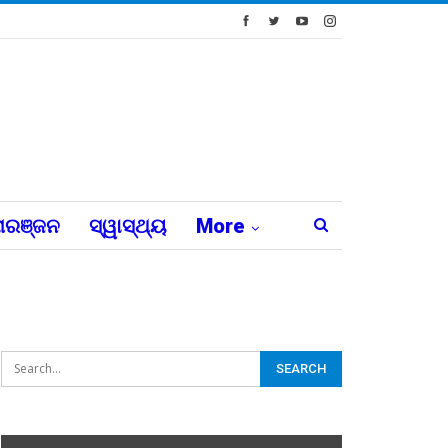
ରଞ୍ଜନ
ସ୍ୱାସ୍ଥ୍ୟ
More