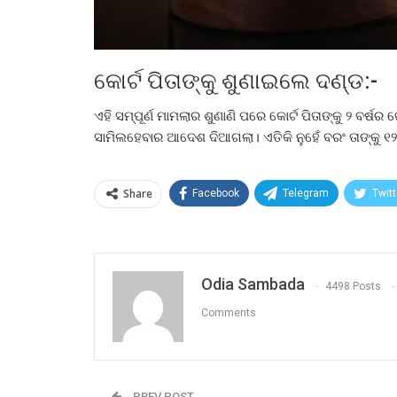
କୋର୍ଟ ପିତାଙ୍କୁ ଶୁଣାଇଲେ ଦଣ୍ଡ:-
ଏହି ସମ୍ପୂର୍ଣ ମାମଲାର ଶୁଣାଣି ପରେ କୋର୍ଟ ପିତାଙ୍କୁ ୨ ବର୍
ସାମିଲହେବାର ଆଦେଶ ଦିଆଗଲା। ଏତିକି ନୁହେଁ ବରଂ ତାଙ୍କୁ ୧
Share
Facebook
Telegram
Twitt
Odia Sambada
4498 Posts
Comments
PREV POST