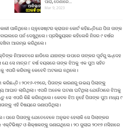
ପାରା, ଡେଣାରେ…
Mar 9, 2023
କାକୀ ପାଳିଥିଲେ। ଗ୍ଳୁସେଷ୍ଟର କ୍ରାଉନ କୋର୍ଟ କହିଛନ୍ତିଯେ ପିତା ତାଙ୍କ
 ମୋବାଇଲରେ ପର୍ନ ଦେଖୁଥିଲେ। ପ୍ରସିକ୍ୟୁସନ କହିଲେକି ନିଜର ୯ ବର୍ଷର
ଦେଖିବା ଆରମ୍ଭ କରିଥିଲେ।
ୟକ୍ତିଙ୍କ ନିଆକତରେ ଛାଡିଲେ ଯାହାଙ୍କ ଉପରେ ତାଙ୍କର ପୂର୍ବରୁ ସନ୍ଦେହ
ା ଯେ ସେ ମାତ୍ର ୮ ବର୍ଷ ବୟସରେ ତାଙ୍କ ଝିଅକୁ ଏକ ପୁଅ ସହିତ
ିଅକୁ ଏପରି କରିବାକୁ କେବେବି ଅଟକାଇ ନଥିଲେ।
ୋଗ କରିଛନ୍ତି। ୨୦୧୬-୧୭ରେ, ପିତାଙ୍କ କାରଣରୁ ଉଭୟ ପିଲାଙ୍କୁ
ଧ୍ୟ ଆଘାତ ଲାଗିଥିଲା। ଏପରି ଅନେକ ଘଟଣା ଘଟିଥିଲା ​​ଯେଉଁଠାରେ ଝିଅକୁ
୍ତୁ ସେ ଏପରି କିଛି କରିନଥିଲେ। କେବଳ ଝିଅ ନୁହେଁ ପିତାଙ୍କ ପୁଅ ମଧ୍ୟ ୯
ିତାଙ୍କୁ ଏହି ବିଷୟରେ ଜଣାପଡିଥିଲା।
। ପରେ ପିତାଙ୍କୁ ଯେତେବେଳେ ଅନୁଭବ ହେଲାକି ସେ ପିଲାଙ୍କର
 ଏକ୍ଟିଭିଷ୍ଟ ଓ ଶିକ୍ଷକଙ୍କୁ ଜଣାଇଥିଲେ। ୨୦ ଜୁଲାଇ ୨୦୧୭ ମସିହାରେ