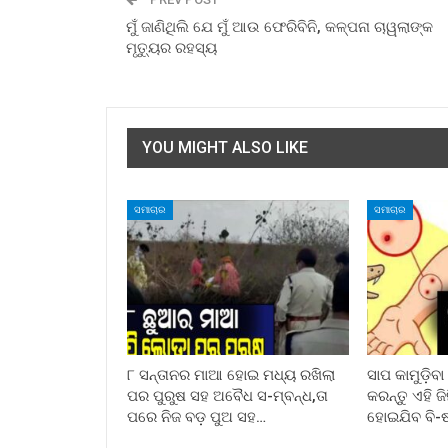
ମୁଁ ଜାଣିଥିଲି ଯେ ମୁଁ ଆଉ ଫେରିବିନି, କଳ୍ପନା ଚାୱଲାଙ୍କ
ମୃତ୍ୟୁର ରହସ୍ୟ
YOU MIGHT ALSO LIKE
ସମାଚାର
ସମାଚାର
୮ ସନ୍ତାନର ମାଆ ହୋଇ ମଧ୍ୟ ରଖିଲା
ସାପ କାମୁଡ଼ିବ
ପର ପୁରୁଷ ସହ ଅବୈଧ ସ-ମ୍ବନ୍ଧ,ତା
କରନ୍ତୁ ଏହି ଜ
ପରେ ନିଜ ବଡ଼ ପୁଅ ସହ…
ହୋଇଯିବ ବି-