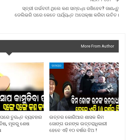
ସ୍ତ୍ରୀ ଗର୍ଭବତୀ ଥିଲେ କଣ ସମ୍ବନ୍ଧ ରଖିହେବ? ଜାଣନ୍ତୁ
ଡେଲିଭରି ପରେ କେତେ ପର୍ଯ୍ୟନ୍ତ ଅପେକ୍ଷା କରିବା ଉଚିତ।
More From Author
ସମାଚାର
ା ପରେ ତୁରନ୍ତ ବ୍ୟବହାର
ଉତ୍ତର କୋରିଆର ଶାସକ କିମ
ିନିଷ, ମୂଳରୁ ଶେଷ
ଜୋଙ୍ଗ ଉନଙ୍କ ଉତ୍ତରାଧିକାରୀ
ଷ
ହେବେ ଏହି ୧୦ ବର୍ଷର ଝିଅ !