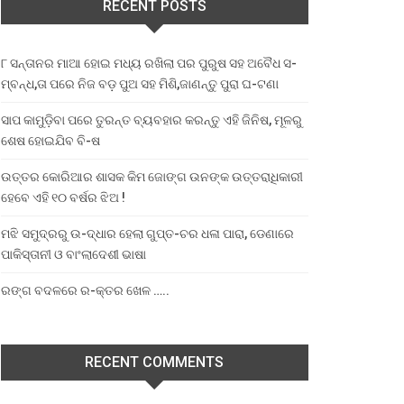
RECENT POSTS
୮ ସନ୍ତାନର ମାଆ ହୋଇ ମଧ୍ୟ ରଖିଲା ପର ପୁରୁଷ ସହ ଅବୈଧ ସ-
ମ୍ବନ୍ଧ,ତା ପରେ ନିଜ ବଡ଼ ପୁଅ ସହ ମିଶି,ଜାଣନ୍ତୁ ପୁରା ଘ-ଟଣା
ସାପ କାମୁଡ଼ିବା ପରେ ତୁରନ୍ତ ବ୍ୟବହାର କରନ୍ତୁ ଏହି ଜିନିଷ, ମୂଳରୁ
ଶେଷ ହୋଇଯିବ ବି-ଷ
ଉତ୍ତର କୋରିଆର ଶାସକ କିମ ଜୋଙ୍ଗ ଉନଙ୍କ ଉତ୍ତରାଧିକାରୀ
ହେବେ ଏହି ୧୦ ବର୍ଷର ଝିଅ !
ମଝି ସମୁଦ୍ରରୁ ଉ-ଦ୍ଧାର ହେଲା ଗୁପ୍ତ-ଚର ଧଳା ପାରା, ଡେଣାରେ
ପାକିସ୍ତାନୀ ଓ ବାଂଲାଦେଶୀ ଭାଷା
ରଙ୍ଗ ବଦଳରେ ର-କ୍ତର ଖେଳ …..
RECENT COMMENTS