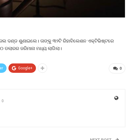
ଷର ଜେଲ ଦଣ୍ଡ ଶୁଣାଇଲେ। ତାଙ୍କୁ ୩୨ଟି ରିହାବିଲେଶନ ଏକ୍ଟିଭିଷ୍ଟରେ
୨୦ ଡଲାରର ଜରିମାନା ମଧ୍ୟ ଲାଗିଲା।
er
Google+
0
0
NEXT POST