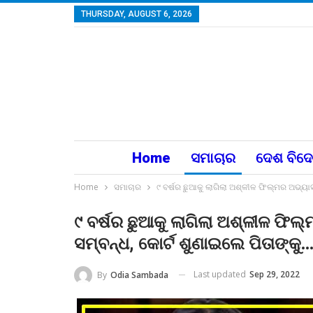
THURSDAY, AUGUST 6, 2026
Home
ସମାଚାର
ଦେଶ ବିଦ
Home
ସମାଚାର
୯ ବର୍ଷର ଛୁଆକୁ ଲାଗିଲା ଅଶ୍ଳୀଳ ଫିଲ୍ମର ଅଭ୍ୟା
୯ ବର୍ଷର ଛୁଆକୁ ଲାଗିଲା ଅଶ୍ଳୀଳ ଫି
ସମ୍ବନ୍ଧ, କୋର୍ଟ ଶୁଣାଇଲେ ପିତାଙ୍କୁ…
Last updated
Sep 29, 2022
By
Odia Sambada