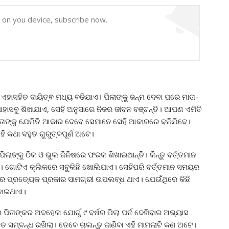
y on you device, subscribe now.
ଏହାସହିତ ଦାୟିତ୍ଵ ମଧ୍ୟ ବଢିଯାଏ। ପିଲାଙ୍କୁ ଜନ୍ମ ଦେବା ପରେ ମାତା-
ାହାସବୁ ଶିଖାଯାଏ, ସେହି ଅନୁସାରେ ନିଜର ଜୀବନ ବଞ୍ଚନ୍ତି। ଆପଣ ଏମିତି
 ତାଙ୍କୁ ଯେମିତି ଆକାର ଦେବେ ସେମାନେ ସେହି ଆକାରରେ ଢଳିଯିବେ।
ି କଥା ବହୁତ ଗୁରୁତ୍ବପୂର୍ଣ ଅଟେ।
ଲାଙ୍କୁ ଠିକ ଓ ଭୁଲ ଜିନିଷରେ ଫରକ ଶିଖାଇଥାନ୍ତି। କିନ୍ତୁ ବର୍ତ୍ତମାନ
ୋଟିଏ କ୍ଲିକରେ ସବୁକିଛି ଖୋଲିଯାଏ। ସେହିପରି ବର୍ତ୍ତମାନ ସମୟର
େ ପ୍ରତ୍ୟେକ ପ୍ରକାର ସାମଗ୍ରୀ ଉପଲବ୍ଧ ଥାଏ। ଯେଉଁଥିରେ କିଛି
ପକାଇଥାଏ।
 ପିତାଙ୍କର ଅବହେଳା ଯୋଗୁଁ ୯ ବର୍ଷର ପିଲା ପର୍ନ ଦେଖିବାର ଅଭ୍ୟାସ
ହିତ ସମ୍ବନ୍ଧ ରଖିଲା। ତେବେ ଚାଲନ୍ତୁ ଜାଣିବା ଏହି ମାମଲାଟି କଣ ଅଟେ।