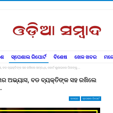
େଶ
ସ୍ପେଶାଲ ରିପୋର୍ଟ
ବିଶେଷ
ଖେଳ ଖବର
ମନୋ
ସ, ବଡ ବ୍ୟକ୍ତିଙ୍କ ସହ ରଖିଲେ ସମ୍ବନ୍ଧ, କୋର୍ଟ ଶୁଣାଇଲେ ପିତାଙ୍କୁ….
ଲ୍ମର ଅଭ୍ୟାସ, ବଡ ବ୍ୟକ୍ତିଙ୍କ ସହ ରଖିଲେ
.
ସମାଚାର
ସ୍ପେଶାଲ ରିପୋର୍ଟ