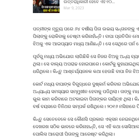
ଉତ୍ତରାଧିକାରୀ ହେବେ ଏହି ୧୦…
Mar 9, 2023
ପତ୍ନୀଙ୍କ ମୃତ୍ୟୁ ପରେ ୬୪ ବର୍ଷୀୟ ପିତା ଉଭୟ ସନ୍ତାନଙ୍କୁ ଏ
ପିଲାଙ୍କୁ ରୋକିବାକୁ ଚେଷ୍ଟା କରିନାହାଁନ୍ତି। ବାପା ପ୍ରତିଦିନ
ଝିଅକୁ ଏକ ଆଇପ୍ୟାଡ ମଧ୍ୟ ଆଣିଛନ୍ତି। ସେ ସେଥିରେ ପର୍ନ 
ପୂର୍ବରୁ ମଧ୍ୟ ଅଭିଯୋଗ ଲାଗିଛିକି ସେ ନିଜର ଝିଅକୁ ଅନ୍ୟ ବ୍
ଥିଲା। ସେ ବାଲ୍ୟ ଅପରାଢ ହୋଇପାରେ। କୋର୍ଟକୁ କୁହାଯାଇଥିଲ
ଧରିଥିଲେ। କିନ୍ତୁ ଆଶ୍ଚର୍ଯ୍ୟଜନକ କଥା ହେଉଛି ବାପା ନିଜ ଝ
କୋର୍ଟ ମଧ୍ୟ ବାପାଙ୍କ ବିରୁଦ୍ଧରେ ଦୁଷ୍କର୍ମ କରିବାର ଅଭିଯ
ଅନ୍ୟାନ୍ୟ ସମସ୍ୟାର ସମ୍ମୁଖୀନ ହେବାକୁ ପଡିଥିଲା। ତାଙ୍କୁ ମ
ଭୁଲ କାମ କରିବାରେ ଅଟକାଇବା ପିତାଙ୍କର ଦାୟିତ୍ଵ ଥିଲା। କିନ
ବର୍ଷ ବୟସରେ ତିନିଥର ସମ୍ପର୍କ ରଖିଥିଲେ। ୨୦୧୬ ମସିହାରେ ପ
କିନ୍ତୁ ସେତେବେଳେ ସେ କୌଣସି ପ୍ରକାର ଏକ୍ସନ ନେଇନଥିଲେ
ଦେଖରଖ ସଠିକ ଭାବରେ କରିନାହାନ୍ତି, ସେ ଏହି କଥା ସୋସିଆଲ
ପୋଲିସ ଆରୋପୀ ପିତାଙ୍କୁ ଆରେଷ୍ଟ କରିଥିଲା।