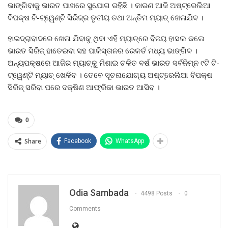
ଭାଙ୍ଗିବାକୁ ଭାରତ ପାଖରେ ସୁଯୋଗ ରହିଛି । କାରଣ ଆଜି ଅଷ୍ଟ୍ରେଲିଆ
ବିପକ୍ଷ ଟି-ଟ୍ୱେଣ୍ଟି ସିରିଜ୍‌ର ତୃତୀୟ ତଥା ଅନ୍ତିମ ମ୍ୟାଚ୍ ଖେଳାଯିବ ।
ହାଇଦ୍ରାବାଦରେ ଖେଳା ଯିବାକୁ ଥିବା ଏହି ମ୍ୟାଚ୍‌ରେ ବିଜୟ ହାସଲ କଲେ
ଭାରତ ସିରିଜ୍ ହାତେଇବା ସହ ପାକିସ୍ତାନର ରେକର୍ଡ ମଧ୍ୟ ଭାଙ୍ଗିବ ।
ଅନ୍ୟପକ୍ଷରେ ଆଜିର ମ୍ୟାଚ୍‌କୁ ମିଶାଇ ଚଳିତ ବର୍ଷ ଭାରତ ସର୍ବନିମ୍ନ ୯ଟି ଟି-
ଟ୍ୱେଣ୍ଟି ମ୍ୟାଚ୍ ଖେଳିବ । ତେବେ ସୂଚନାଯୋଗ୍ୟ ଅଷ୍ଟ୍ରେଲିଆ ବିପକ୍ଷ
ସିରିଜ୍ ସରିବା ପରେ ଦକ୍ଷିଣ ଆଫ୍ରିକା ଭାରତ ଆସିବ ।
0
Share
Facebook
WhatsApp
Odia Sambada
4498 Posts
0
Comments