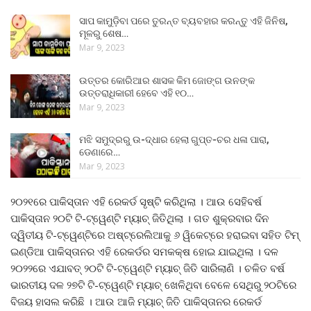
ସାପ କାମୁଡ଼ିବା ପରେ ତୁରନ୍ତ ବ୍ୟବହାର କରନ୍ତୁ ଏହି ଜିନିଷ,
ମୂଳରୁ ଶେଷ…
Mar 9, 2023
ଉତ୍ତର କୋରିଆର ଶାସକ କିମ ଜୋଙ୍ଗ ଉନଙ୍କ
ଉତ୍ତରାଧିକାରୀ ହେବେ ଏହି ୧୦…
Mar 9, 2023
ମଝି ସମୁଦ୍ରରୁ ଉ-ଦ୍ଧାର ହେଲା ଗୁପ୍ତ-ଚର ଧଳା ପାରା,
ଡେଣାରେ…
Mar 9, 2023
୨୦୨୧ରେ ପାକିସ୍ତାନ ଏହି ରେକର୍ଡ ସୃଷ୍ଟି କରିଥିଲା । ଆଉ ସେହିବର୍ଷ
ପାକିସ୍ତାନ ୨୦ଟି ଟି-ଟ୍ୱେଣ୍ଟି ମ୍ୟାଚ୍ ଜିତିଥିଲା । ଗତ ଶୁକ୍ରବାର ଦିନ
ଦ୍ୱିତୀୟ ଟି-ଟ୍ୱେଣ୍ଟିରେ ଅଷ୍ଟ୍ରେଲିଆକୁ ୬ ୱିକେଟ୍‌ରେ ହରାଇବା ସହିତ ଟିମ୍
ଇଣ୍ଡିଆ ପାକିସ୍ତାନର ଏହି ରେକର୍ଡର ସମକକ୍ଷ ହୋଇ ଯାଇଥିଲା । ଦଳ
୨୦୨୨ରେ ଏଯାବତ୍ ୨୦ଟି ଟି-ଟ୍ୱେଣ୍ଟି ମ୍ୟାଚ୍ ଜିତି ସାରିଲାଣି । ଚଳିତ ବର୍ଷ
ଭାରତୀୟ ଦଳ ୨୭ଟି ଟି-ଟ୍ୱେଣ୍ଟି ମ୍ୟାଚ୍ ଖେଳିଥିବା ବେଳେ ସେଥିରୁ ୨୦ଟିରେ
ବିଜୟ ହାସଲ କରିଛି । ଆଉ ଆଜି ମ୍ୟାଚ୍ ଜିତି ପାକିସ୍ତାନର ରେକର୍ଡ