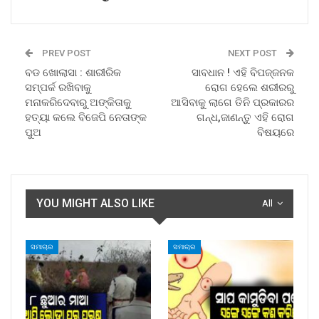
PREV POST
NEXT POST
ବଡ ଖୋଲାସା : ଶାରୀରିକ
ସାବଧାନ ! ଏହି ବିପଜ୍ଜନକ
ସମ୍ପର୍କ ରଖିବାକୁ
ରୋଗ ହେଲେ ଶରୀରରୁ
ମନାକରିଦେବାରୁ ଅଙ୍କିତାକୁ
ଆସିବାକୁ ଲାଗେ ତିନି ପ୍ରକାରର
ହତ୍ୟା କଲେ ବିଜେପି ନେତାଙ୍କ
ଗନ୍ଧ,ଜାଣନ୍ତୁ ଏହି ରୋଗ
ପୁଅ
ବିଷୟରେ
YOU MIGHT ALSO LIKE
All
ସମାଚାର
ସମାଚାର