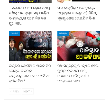
୮ ସନ୍ତାନର ମାଆ ହୋଇ ମଧ୍ୟ
ସାପ କାମୁଡ଼ିବା ପରେ ତୁରନ୍ତ
ରଖିଲା ପର ପୁରୁଷ ସହ ଅବୈଧ
ବ୍ୟବହାର କରନ୍ତୁ ଏହି ଜିନିଷ,
ସ-ମ୍ବନ୍ଧ,ତା ପରେ ନିଜ ବଡ଼
ମୂଳରୁ ଶେଷ ହୋଇଯିବ ବି-ଷ
ପୁଅ ସହ…
ସମାଚାର
ସମାଚାର
ଉତ୍ତର କୋରିଆର ଶାସକ କିମ
ମଝି ସମୁଦ୍ରରୁ ଉ-ଦ୍ଧାର ହେଲା
ଜୋଙ୍ଗ ଉନଙ୍କ
ଗୁପ୍ତ-ଚର ଧଳା ପାରା,
ଉତ୍ତରାଧିକାରୀ ହେବେ ଏହି ୧୦
ଡେଣାରେ ପାକିସ୍ତାନୀ ଓ
ବର୍ଷର ଝିଅ !
ବାଂଲାଦେଶୀ ଭାଷା
PREV
NEXT