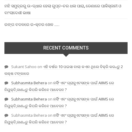
ମଝି ସମୁଦ୍ରରୁ ଉ-ଦ୍ଧାର ହେଲା ଗୁପ୍ତ-ଚର ଧଳା ପାରା, ଡେଣାରେ ପାକିସ୍ତାନୀ ଓ
ବାଂଲାଦେଶୀ ଭାଷା
ରଙ୍ଗ ବଦଳରେ ର-କ୍ତର ଖେଳ …..
RECENT COMMENTS
Sukant Sahoo
on
ଏହି ବର୍ଷର 10 ପଇସା ବାଲା କଏନ ଥିଲେ ବିକ୍ରି କରନ୍ତୁ 2
ଲକ୍ଷ ଟଙ୍କାରେ
Subhasmita Behera
on
ନର୍ସିଂ ଏବଂ ଗ୍ରାଜୁଏଟସଙ୍କ ପାଇଁ AIIMS ରେ
ନିଯୁକ୍ତି,ଜାଣନ୍ତୁ କିପରି କରିବେ ଆବେଦନ ?
Subhasmita Behera
on
ନର୍ସିଂ ଏବଂ ଗ୍ରାଜୁଏଟସଙ୍କ ପାଇଁ AIIMS ରେ
ନିଯୁକ୍ତି,ଜାଣନ୍ତୁ କିପରି କରିବେ ଆବେଦନ ?
Subhasmita Behera
on
ନର୍ସିଂ ଏବଂ ଗ୍ରାଜୁଏଟସଙ୍କ ପାଇଁ AIIMS ରେ
ନିଯୁକ୍ତି,ଜାଣନ୍ତୁ କିପରି କରିବେ ଆବେଦନ ?