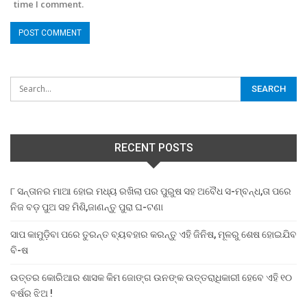
time I comment.
RECENT POSTS
୮ ସନ୍ତାନର ମାଆ ହୋଇ ମଧ୍ୟ ରଖିଲା ପର ପୁରୁଷ ସହ ଅବୈଧ ସ-ମ୍ବନ୍ଧ,ତା ପରେ
ନିଜ ବଡ଼ ପୁଅ ସହ ମିଶି,ଜାଣନ୍ତୁ ପୁରା ଘ-ଟଣା
ସାପ କାମୁଡ଼ିବା ପରେ ତୁରନ୍ତ ବ୍ୟବହାର କରନ୍ତୁ ଏହି ଜିନିଷ, ମୂଳରୁ ଶେଷ ହୋଇଯିବ
ବି-ଷ
ଉତ୍ତର କୋରିଆର ଶାସକ କିମ ଜୋଙ୍ଗ ଉନଙ୍କ ଉତ୍ତରାଧିକାରୀ ହେବେ ଏହି ୧୦
ବର୍ଷର ଝିଅ !