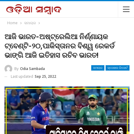
Home
ସମାଚାର
ଆଜି ଭାରତ-ଅଷ୍ଟ୍ରେଲିଆ ନିର୍ଣ୍ଣାୟକ
ଟ୍ବେଣ୍ଟି-୨୦,ପାକିସ୍ତାନର ବିଶ୍ୱ ରେକର୍ଡ
ଭାଙ୍ଗି ଆଜି ଇତିହାସ ରଚିବ ଭାରତ!
By
Odia Sambada
ସମାଚାର
ସ୍ପେଶାଲ ରିପୋର୍ଟ
Last updated
Sep 25, 2022