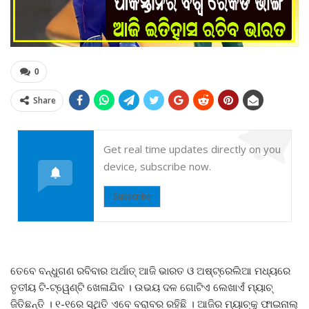
0
Share
Get real time updates directly on you
device, subscribe now.
Subscribe
ତେବେ ବନ୍ଧୁଗଣ ରବିବାର ଅର୍ଥାତ୍ ଆଜି ଭାରତ ଓ ଅଷ୍ଟ୍ରେଲିଆ ମଧ୍ୟରେ
ତୃତୀୟ ଟି-ଟ୍ୱେଣ୍ଟି ଖେଳାଯିବ । ଉଭୟ ଦଳ ଗୋଟିଏ ଲେଖାଏଁ ମ୍ୟାଚ୍‌
ଜିତିଛନ୍ତି । ୧-୧ରେ ସ୍ଥିତି ଏବେ ବରାବର ରହିଛି । ଆଜିର ମ୍ୟାଚ୍‌କୁ ଫାଇନାଲ୍‌