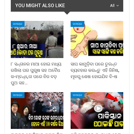
YOU MIGHT ALSO LIKE
All
ସମାଚାର
ସମାଚାର
୮ ସନ୍ତାନର ମାଆ ହୋଇ ମଧ୍ୟ
ସାପ କାମୁଡ଼ିବା ପରେ ତୁରନ୍ତ
ରଖିଲା ପର ପୁରୁଷ ସହ ଅବୈଧ
ବ୍ୟବହାର କରନ୍ତୁ ଏହି ଜିନିଷ,
ସ-ମ୍ବନ୍ଧ,ତା ପରେ ନିଜ ବଡ଼
ମୂଳରୁ ଶେଷ ହୋଇଯିବ ବି-ଷ
ପୁଅ ସହ…
ସମାଚାର
ସମାଚାର