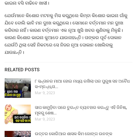
ଭାଇନା ବସି ବାଢିବେ ଖାସୀ।
ଯେଉଁମାନେ କିଶୋର ମଟନକୁ ମିସ କରୁଥିଲେ କିମ୍ବା କିଶୋର ଭାଇନା ଗାଁକୁ
ଯିବେ ବୋଲି ଭାବି ମନ ଦୁଃଖ କରୁଥିଲେ। ସେମାନେ ବର୍ତ୍ତମାନ ମନ ଦୁଃଖ
କରିବାର ନାହିଁ। କାରଣ ବର୍ତ୍ତମାନ ଏକ ନୂଆ ଖୁସି ଖବର ଶୁଣିବାକୁ ମିଳୁଛି।
କାରଣ କିଶୋର ଭାଇନା କୁଆଡେ ଯାଉନାହାନ୍ତି। ତାଙ୍କର ପୂର୍ବ ଦୋକାନ
ଯେଉଁଠି ଥିଲା ସେହି ନିକଟରେ ସେ ନିଜର ନୂଆ ଦୋକାନ ଖୋଲିବାକୁ
ଯାଉଛନ୍ତି।
RELATED POSTS
୮ ସନ୍ତାନର ମାଆ ହୋଇ ମଧ୍ୟ ରଖିଲା ପର ପୁରୁଷ ସହ ଅବୈଧ
ସ-ମ୍ବନ୍ଧ,ତା…
Mar 9, 2023
ସାପ କାମୁଡ଼ିବା ପରେ ତୁରନ୍ତ ବ୍ୟବହାର କରନ୍ତୁ ଏହି ଜିନିଷ,
ମୂଳରୁ ଶେଷ…
Mar 9, 2023
ଉତ୍ତର କୋରିଆର ଶାସକ କିମ ଜୋଙ୍ଗ ଉନଙ୍କ