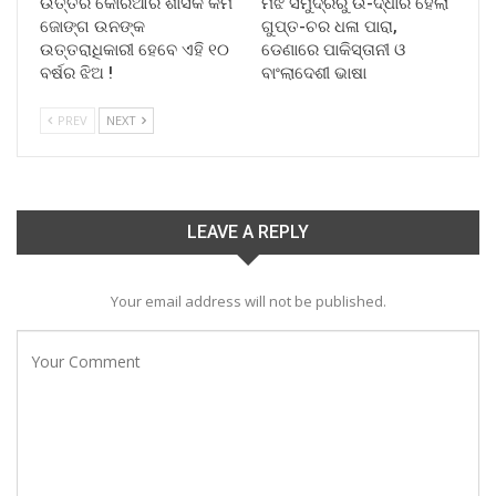
ଉତ୍ତର କୋରିଆର ଶାସକ କିମ
ମଝି ସମୁଦ୍ରରୁ ଉ-ଦ୍ଧାର ହେଲା
ଜୋଙ୍ଗ ଉନଙ୍କ
ଗୁପ୍ତ-ଚର ଧଳା ପାରା,
ଉତ୍ତରାଧିକାରୀ ହେବେ ଏହି ୧୦
ଡେଣାରେ ପାକିସ୍ତାନୀ ଓ
ବର୍ଷର ଝିଅ !
ବାଂଲାଦେଶୀ ଭାଷା
PREV
NEXT
LEAVE A REPLY
Your email address will not be published.