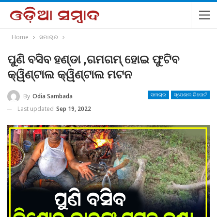
Home
ସମାଚାର
ପୁଣି ବସିବ ହଣ୍ଡା ,ଗମଗମ୍ ହୋଇ ଫୁଟିବ
କ୍ୱିଣ୍ଟାଲ କ୍ୱିଣ୍ଟାଲ ମଟନ
By
Odia Sambada
ସମାଚାର
ସ୍ପେଶାଲ ରିପୋର୍ଟ
Last updated
Sep 19, 2022