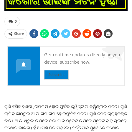
0
Share
Get real time updates directly on you
device, subscribe now.
Subscribe
ପୁଣି ବସିବ ହଣ୍ଡା ,ଗମଗମ୍ ହୋଇ ଫୁଟିବ କ୍ୱିଣ୍ଟାଲ କ୍ୱିଣ୍ଟାଲ ମଟନ। ପୁଣି
ଲାଗିବ କାଠଚୁଲି ଆଉ ଗମ ଗମ ହୋଇଫୁଟିବ ମଟନ। ପୁଣି ଜମିବ ଗ୍ରାହକଙ୍କ
ଭିଡ। ଆଉ ଷ୍ଟୁଲ ଉପରେ ଚକା ମାରି ପ୍ଳେଟ ଉପରେ ପ୍ଳେଟ ବାଢି ଚାଲିବେ
କିଶୋର ଭାଇନା। ହଁ ଆପଣ ଠିକ ପଢିଲେ। ବର୍ତ୍ତମାନ ପୁଣିଥରେ କିଶୋର