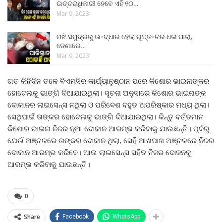
ଉତ୍ତରାଧିକାରୀ ହେବେ ଏହି ୧୦…
Mar 9, 2023
ମଝି ସମୁଦ୍ରରୁ ଉ-ଦ୍ଧାର ହେଲା ଗୁପ୍ତ-ଚର ଧଳା ପାରା,
ଡେଣାରେ…
Mar 9, 2023
ଗତ କିଛିଦିନ ତଳେ ବିଏମସିର କାର୍ଯ୍ୟାନୁଷ୍ଠାନ ପରେ କିଶୋର ଭାଇନାଙ୍କର
ହୋଟେଲକୁ ଭାଙ୍ଗି ଦିଆଯାଇଥିଲା। ସୂଚନା ଅନୁସାରେ କିଶୋର ଭାଇନାଙ୍କ
ଦୋକାନର ଲାଇସେନ୍ସ ନଥିଲା ଓ ପରିବେଶ ବହୁତ ଅପରିଷ୍କାର ମଧ୍ୟ ଥିଲା।
ସେଥିପାଇଁ ତାଙ୍କର ହୋଟେଲକୁ ଭାଙ୍ଗି ଦିଆଯାଇଥିଲା। କିନ୍ତୁ ବର୍ତ୍ତମାନ
କିଶୋର ଭାଇନା ନିଜର ନୂଆ ଦୋକାନ ଆରମ୍ଭ କରିବାକୁ ଯାଉଛନ୍ତି। ପୂର୍ବରୁ
ଯେଉଁ ଅଞ୍ଚଳରେ ତାଙ୍କର ଦୋକାନ ଥିଲା, ସେହି ଆଖପାଖ ଅଞ୍ଚଳରେ ନିଜର
ଦୋକାନ ଆରମ୍ଭ କରିବେ। ଆଉ ଲାଇସେନ୍ସ ସହିତ ନିଜର ଦୋଜନକୁ
ଆରମ୍ଭ କରିବାକୁ ଯାଉଛନ୍ତି।
0
Share
Facebook
WhatsApp