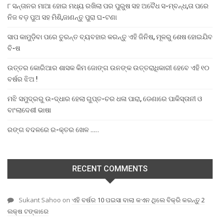
୮ ସନ୍ତାନର ମାଆ ହୋଇ ମଧ୍ୟ ରଖିଲା ପର ପୁରୁଷ ସହ ଅବୈଧ ସ-ମ୍ବନ୍ଧ,ତା ପରେ
ନିଜ ବଡ଼ ପୁଅ ସହ ମିଶି,ଜାଣନ୍ତୁ ପୁରା ଘ-ଟଣା
ସାପ କାମୁଡ଼ିବା ପରେ ତୁରନ୍ତ ବ୍ୟବହାର କରନ୍ତୁ ଏହି ଜିନିଷ, ମୂଳରୁ ଶେଷ ହୋଇଯିବ
ବି-ଷ
ଉତ୍ତର କୋରିଆର ଶାସକ କିମ ଜୋଙ୍ଗ ଉନଙ୍କ ଉତ୍ତରାଧିକାରୀ ହେବେ ଏହି ୧୦
ବର୍ଷର ଝିଅ !
ମଝି ସମୁଦ୍ରରୁ ଉ-ଦ୍ଧାର ହେଲା ଗୁପ୍ତ-ଚର ଧଳା ପାରା, ଡେଣାରେ ପାକିସ୍ତାନୀ ଓ
ବାଂଲାଦେଶୀ ଭାଷା
ରଙ୍ଗ ବଦଳରେ ର-କ୍ତର ଖେଳ …..
RECENT COMMENTS
Sukant Sahoo
on
ଏହି ବର୍ଷର 10 ପଇସା ବାଲା କଏନ ଥିଲେ ବିକ୍ରି କରନ୍ତୁ 2
ଲକ୍ଷ ଟଙ୍କାରେ