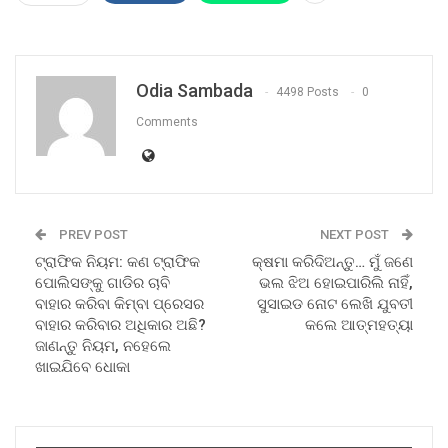
Odia Sambada
4498 Posts
0
Comments
PREV POST
NEXT POST
ଟ୍ରାଫିକ ନିୟମ: କଣ ଟ୍ରାଫିକ
କ୍ଷମା କରିଦିଅନ୍ତୁ… ମୁଁ ଜଣେ
ପୋଲିସଙ୍କୁ ଗାଡିର ଚାବି
ଭଲ ଝିଅ ହୋଇପାରିଲି ନାହିଁ,
ବାହାର କରିବା କିମ୍ବା ପ୍ରେସର
ସୁସାଇଡ ନୋଟ ଲେଖି ଯୁବତୀ
ବାହାର କରିବାର ଅଧିକାର ଅଛି?
କଲେ ଆତ୍ମହତ୍ୟା
ଜାଣନ୍ତୁ ନିୟମ, ନହେଲେ
ଖାଇଯିବେ ଧୋକା