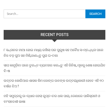
RECENT POSTS
୮ ସନ୍ତାନର ମାଆ ହୋଇ ମଧ୍ୟ ରଖିଲା ପର ପୁରୁଷ ସହ ଅବୈଧ ସ-ମ୍ବନ୍ଧ,ତା ପରେ
ନିଜ ବଡ଼ ପୁଅ ସହ ମିଶି,ଜାଣନ୍ତୁ ପୁରା ଘ-ଟଣା
ସାପ କାମୁଡ଼ିବା ପରେ ତୁରନ୍ତ ବ୍ୟବହାର କରନ୍ତୁ ଏହି ଜିନିଷ, ମୂଳରୁ ଶେଷ ହୋଇଯିବ
ବି-ଷ
ଉତ୍ତର କୋରିଆର ଶାସକ କିମ ଜୋଙ୍ଗ ଉନଙ୍କ ଉତ୍ତରାଧିକାରୀ ହେବେ ଏହି ୧୦
ବର୍ଷର ଝିଅ !
ମଝି ସମୁଦ୍ରରୁ ଉ-ଦ୍ଧାର ହେଲା ଗୁପ୍ତ-ଚର ଧଳା ପାରା, ଡେଣାରେ ପାକିସ୍ତାନୀ ଓ
ବାଂଲାଦେଶୀ ଭାଷା