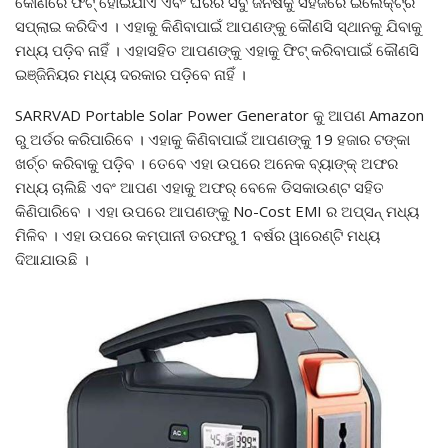
କୋଣରେ ଫିଟ୍ ହୋଇଯାଏ ଏବଂ ଘରର ସବୁ ଜିନିଷକୁ ସହଜରେ ଇଲେକ୍ଟ୍ରି
ସପ୍ଲାଇ କରିଦିଏ । ଏହାକୁ କିଣିବାପାଇଁ ଆପଣଙ୍କୁ କୌଣସି ସ୍ଥାନକୁ ଯିବାକୁ
ମଧ୍ୟ ପଡ଼ିବ ନାହିଁ । ଏହାସହିତ ଆପଣଙ୍କୁ ଏହାକୁ ଫିଟ୍ କରିବାପାଇଁ କୌଣସି
ଇଞ୍ଜିନିୟର ମଧ୍ୟ ଦରକାର ପଡ଼ିବେ ନାହିଁ ।
SARRVAD Portable Solar Power Generator କୁ ଆପଣ Amazon
ରୁ ଅର୍ଡର କରିପାରିବେ । ଏହାକୁ କିଣିବାପାଇଁ ଆପଣଙ୍କୁ 19 ହଜାର ଟଙ୍କା
ଖର୍ଚ୍ଚ କରିବାକୁ ପଡ଼ିବ । ତେବେ ଏହା ଉପରେ ଅନେକ ବ୍ୟାଙ୍କ୍ ଅଫର
ମଧ୍ୟ ଚାଲିଛି ଏବଂ ଆପଣ ଏହାକୁ ଅଫର୍ ବେଳେ ଡିସକାଉଣ୍ଟ ସହିତ
କିଣିପାରିବେ । ଏହା ଉପରେ ଆପଣଙ୍କୁ No-Cost EMI ର ଅପ୍ସନ୍ ମଧ୍ୟ
ମିଳିବ । ଏହା ଉପରେ କମ୍ପାନୀ ତରଫରୁ 1 ବର୍ଷର ୱାରେଣ୍ଟି ମଧ୍ୟ
ଦିଆଯାଉଛି ।