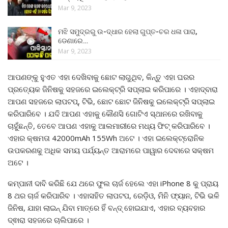
Mar 9, 2023
ମଝି ସମୁଦ୍ରରୁ ଉ-ଦ୍ଧାର ହେଲା ଗୁପ୍ତ-ଚର ଧଳା ପାରା,
ଡେଣାରେ…
Mar 9, 2023
ଆପଣଙ୍କୁ ହୁଏତ ଏହା ଦେଖିବାକୁ ଛୋଟ ଲାଗୁଥିବ, କିନ୍ତୁ ଏହା ଘରର
ପ୍ରତ୍ୟେକ ଜିନିଷକୁ ସହଜରେ ଇଲେକ୍ଟ୍ରି ସପ୍ଲାଇ କରିପାରେ । ଏହାଦ୍ବାରା
ଆପଣ ସହଜରେ ଲାପଟପ୍, ଟିଭି, ଛୋଟ ଛୋଟ ଜିନିଷକୁ ଇଲେକ୍ଟ୍ରି ସପ୍ଲାଇ
କରିପାରିବେ । ଯଦି ଆପଣ ଏହାକୁ କୌଣସି ଗୋଟିଏ ସ୍ଥାନରେ ରଖିବାକୁ
ଚାହୁଁଛନ୍ତି, ତେବେ ଆପଣ ଏହାକୁ ଆଲମାରୀରେ ମଧ୍ୟ ଫିଟ୍ କରିପାରିବେ ।
ଏହାର କ୍ଷମତା 42000mAh 155Wh ଅଟେ । ଏହା ଇଲେକ୍ଟ୍ରୋନିକ
ଉପକରଣକୁ ଅଧିକ ସମୟ ପର୍ଯ୍ୟନ୍ତ ଆରାମରେ ପାୱାର ଦେବାରେ ସକ୍ଷମ
ଅଟେ ।
କମ୍ପାନୀ ଦାବି କରିଛି ଯେ ଥରେ ଫୁଲ ଚାର୍ଜ ହେଲେ ଏହା iPhone 8 କୁ ପ୍ରାୟ
8 ଥର ଚାର୍ଜ କରିପାରିବ । ଏହାସହିତ ଲାପଟପ, ରେଡ଼ିଓ, ମିନି ଫ୍ୟାନ, ଟିଭି ଭଳି
ଜିନିଷ, ଯାହା ଲାଇନ୍ ଯିବା ମାତ୍ରେ ହିଁ ବନ୍ଦ୍ ହୋଇଯାଏ, ଏହାର ବ୍ୟବହାର
ଦ୍ଵାରା ସହଜରେ ଚାଲିପାରେ ।