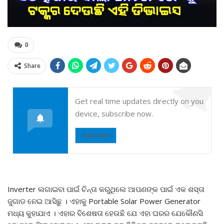
0
Share
Get real time updates directly on you
device, subscribe now.
Subscribe
Inverter ଲଗାଇବା ପାଇଁ ଚିନ୍ତା କରୁଥିଲେ ଆପଣଙ୍କ ପାଇଁ ଏକ ଶସ୍ତା
ଜୁଗାଡ ନେଇ ଆସିଛୁ । ଏହାକୁ Portable Solar Power Generator
ମଧ୍ୟ କୁହାଯାଏ । ଏହାର ବିଶେଷତା ହେଉଛି ଯେ ଏହା ଘରର ଯେକୌଣସି