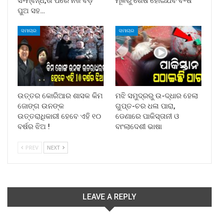
ସ-ମ୍ବନ୍ଧ,ତା ପରେ ନିଜ ବଡ଼
ମୂଳରୁ ଶେଷ ହୋଇଯିବ ବି-ଷ
ପୁଅ ସହ…
ସମାଚାର
ସମାଚାର
ଉତ୍ତର କୋରିଆର ଶାସକ କିମ
ମଝି ସମୁଦ୍ରରୁ ଉ-ଦ୍ଧାର ହେଲା
ଜୋଙ୍ଗ ଉନଙ୍କ
ଗୁପ୍ତ-ଚର ଧଳା ପାରା,
ଉତ୍ତରାଧିକାରୀ ହେବେ ଏହି ୧୦
ଡେଣାରେ ପାକିସ୍ତାନୀ ଓ
ବର୍ଷର ଝିଅ !
ବାଂଲାଦେଶୀ ଭାଷା
PREV
NEXT
LEAVE A REPLY