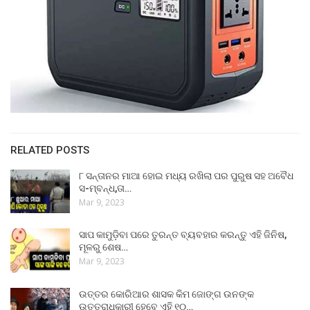
RELATED POSTS
୮ ସନ୍ତାନର ମାଆ ହୋଇ ମଧ୍ୟ ରଖିଲା ପର ପୁରୁଷ ସହ ଅବୈଧ
ସ-ମ୍ବନ୍ଧ,ତା…
Mar 9, 2023
ସାପ କାମୁଡ଼ିବା ପରେ ତୁରନ୍ତ ବ୍ୟବହାର କରନ୍ତୁ ଏହି ଜିନିଷ,
ମୂଳରୁ ଶେଷ…
Mar 9, 2023
ଉତ୍ତର କୋରିଆର ଶାସକ କିମ ଜୋଙ୍ଗ ଉନଙ୍କ
ଉତ୍ତରାଧିକାରୀ ହେବେ ଏହି ୧୦…