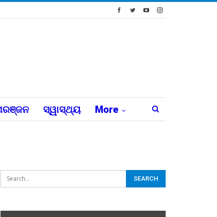
ରଞ୍ଜନ
ସ୍ୱାସ୍ଥ୍ୟ
More