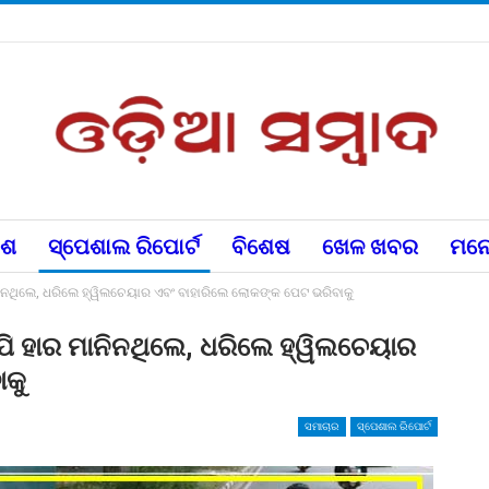
େଶ
ସ୍ପେଶାଲ ରିପୋର୍ଟ
ବିଶେଷ
ଖେଳ ଖବର
ମନୋ
ନିନଥିଲେ, ଧରିଲେ ହ୍ୱିଲଚେୟାର ଏବଂ ବାହାରିଲେ ଲୋକଙ୍କ ପେଟ ଭରିବାକୁ
ପି ହାର ମାନିନଥିଲେ, ଧରିଲେ ହ୍ୱିଲଚେୟାର
ାକୁ
ସମାଚାର
ସ୍ପେଶାଲ ରିପୋର୍ଟ