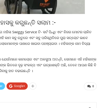
ାସକୁ କରୁଛନ୍ତି ସଲାମ :-
 ମହିଳା Swiggy Service ଟି- ସର୍ଟ ପିନ୍ଧି ଏବଂ ନିଜର ମୋଟର ଚାଳିତ
ହି କାମ ସବୁ ଋତୁରେ ଏବଂ ସବୁ ପରିସ୍ଥିତିରେ ପୁରା ସଚ୍ଚୋଟ ଭାବେ
 ଲୋକମାନଙ୍କ ପାଖରେ ଖାଇବା ପହଞ୍ଚାଇବା । ମହିଳାଙ୍କ ନାମ ବିଦ୍ୟା
ି । ଯେଉଁମାନେ କାମଚୋର ଏବଂ ଅଳସୁଆ ଅଟନ୍ତି, ସେମାନେ ଏହି ମହିଳାଙ୍କ
ଆପଣଙ୍କ ଭିତରେ ଦୃଢ଼ ସଂକଳ୍ପ ଏବଂ ଇଚ୍ଛାଶକ୍ତି ଅଛି, ତେବେ ଆପଣ କିଛି ବି
ିବାକୁ ହାତ ବଢାଇଛନ୍ତି ।
er
Google+
0