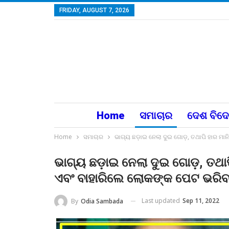
FRIDAY, AUGUST 7, 2026
Home
ସମାଚାର
ଦେଶ ବିଦ
Home
ସମାଚାର
ଭାଗ୍ୟ ଛଡ଼ାଇ ନେଲା ଦୁଇ ଗୋଡ଼, ତଥାପି ହାର ମା
ଭାଗ୍ୟ ଛଡ଼ାଇ ନେଲା ଦୁଇ ଗୋଡ଼, ତଥା
ଏବଂ ବାହାରିଲେ ଲୋକଙ୍କ ପେଟ ଭରିବ
Last updated
Sep 11, 2022
By
Odia Sambada