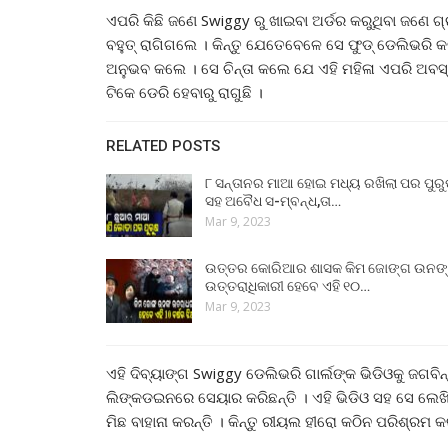
ଏପରି କିଛି ଜଣେ Swiggy ରୁ ଖାଇବା ଅର୍ଡର କରୁଥିବା ଜଣେ ଗ
ବହୁତ୍ ରାଗିଗଲେ । କିନ୍ତୁ ଯେତେବେଳେ ସେ ଫୁଡ୍ ଡେଲିଭରି କ
ଅନୁଭବ କଲେ । ସେ ଚିନ୍ତା କଲେ ଯେ ଏହି ମହିଳା ଏପରି ଅବସ୍ଥ
ଟିକେ ଡେରି ହେବାରୁ ରାଗୁଛି ।
RELATED POSTS
୮ ସନ୍ତାନର ମାଆ ହୋଇ ମଧ୍ୟ ରଖିଲା ପର ପୁର
ସହ ଅବୈଧ ସ-ମ୍ବନ୍ଧ,ତା…
Mar 9, 2023
ଉତ୍ତର କୋରିଆର ଶାସକ କିମ ଜୋଙ୍ଗ ଉନଙ
ଉତ୍ତରାଧିକାରୀ ହେବେ ଏହି ୧୦…
Mar 9, 2023
ଏହି ଦିବ୍ୟାଙ୍ଗ Swiggy ଡେଲିଭରି ଗାର୍ଲଙ୍କ ଭିଡିଓକୁ ଜଗବ
ଲିଙ୍କଡଇନରେ ସେୟାର କରିଛନ୍ତି । ଏହି ଭିଡିଓ ସହ ସେ ଲେ
ମିଛ ବାହାନା କରନ୍ତି । କିନ୍ତୁ ରୀୟଲ ହୀରୋ କଠିନ ପରିଶ୍ରମ କ