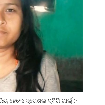
 ହେଲେ ସ୍ପେଶଲ ସ୍ଵିଗି ଗାର୍ଲ୍ :-