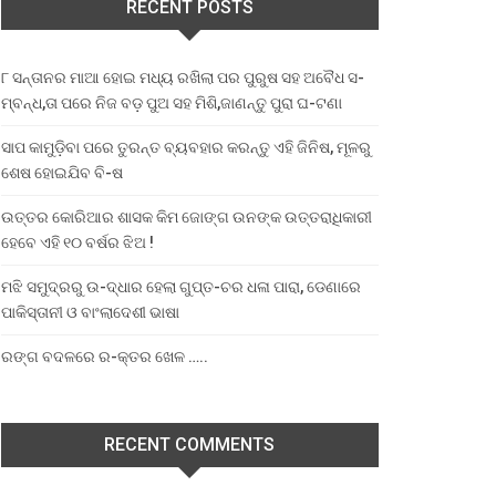
RECENT POSTS
୮ ସନ୍ତାନର ମାଆ ହୋଇ ମଧ୍ୟ ରଖିଲା ପର ପୁରୁଷ ସହ ଅବୈଧ ସ-
ମ୍ବନ୍ଧ,ତା ପରେ ନିଜ ବଡ଼ ପୁଅ ସହ ମିଶି,ଜାଣନ୍ତୁ ପୁରା ଘ-ଟଣା
ସାପ କାମୁଡ଼ିବା ପରେ ତୁରନ୍ତ ବ୍ୟବହାର କରନ୍ତୁ ଏହି ଜିନିଷ, ମୂଳରୁ
ଶେଷ ହୋଇଯିବ ବି-ଷ
ଉତ୍ତର କୋରିଆର ଶାସକ କିମ ଜୋଙ୍ଗ ଉନଙ୍କ ଉତ୍ତରାଧିକାରୀ
ହେବେ ଏହି ୧୦ ବର୍ଷର ଝିଅ !
ମଝି ସମୁଦ୍ରରୁ ଉ-ଦ୍ଧାର ହେଲା ଗୁପ୍ତ-ଚର ଧଳା ପାରା, ଡେଣାରେ
ପାକିସ୍ତାନୀ ଓ ବାଂଲାଦେଶୀ ଭାଷା
ରଙ୍ଗ ବଦଳରେ ର-କ୍ତର ଖେଳ …..
RECENT COMMENTS