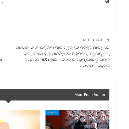
0
NEXT POST
ପାଠପଢ଼ା ବନ୍ଦ କରାଇବା ପାଇଁ ସ୍କୁଲରେ ପହଞ୍ଚି ଯାଇଥିଲେ
ବାପା,ତଥାପି ହାର ମାନିନଥିଲେ ଅହମ୍ମଦ, ସବୁଠାରୁ କମ୍
ଣା
ବୟସରେ IAS ହୋଇ ରଚିଲେ ଇତିହାସ,ଜାଣନ୍ତୁ ତାଙ୍କ
ସଫଳତାର ରହସ୍ୟ
More From Author
ସମାଚାର