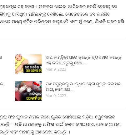
୍ରାହକଙ୍କ ସହ ହେଲା । ତାଙ୍କର ଖାଇବା ଆସିବାରେ ଡେରି ହେବାରୁ ସେ
ରିବାକୁ ଆସିଥିବା ମହିଳାଙ୍କୁ ଦେଖିଲେ, ସେତେବେଳେ ସେ ଲଜ୍ଜିତ
ାରେ ମଧ୍ୟ କଠିନ ପରିଶ୍ରମ କରୁଛନ୍ତି ଏବଂ ମୁଁ ଜଣେ, ଯିଏକି ଘରେ ବସି
ୁଷ
ସାପ କାମୁଡ଼ିବା ପରେ ତୁରନ୍ତ ବ୍ୟବହାର କରନ୍ତୁ
ଏହି ଜିନିଷ, ମୂଳରୁ ଶେଷ…
Mar 9, 2023
୍କ
ମଝି ସମୁଦ୍ରରୁ ଉ-ଦ୍ଧାର ହେଲା ଗୁପ୍ତ-ଚର ଧଳା
ପାରା, ଡେଣାରେ…
Mar 9, 2023
ିନ୍ଦର୍ ସିଂହ ଘୁମାନ ନାମକ ଜଣେ ୟୁଜର ସୋସିଆଲ ମିଡ଼ିଆ ୱେବସାଇଟ
ଖିଛନ୍ତି – ଯଦି ଆପଣଙ୍କୁ ଅଫିସ ପାଇଁ ଲେଟ ହୋଇଯାଏ, ତେବେ ଆପଣ
ରନ୍ତି ଏବଂ ବାହାନାକୁ ଅଣଦେଖା କରନ୍ତି ।