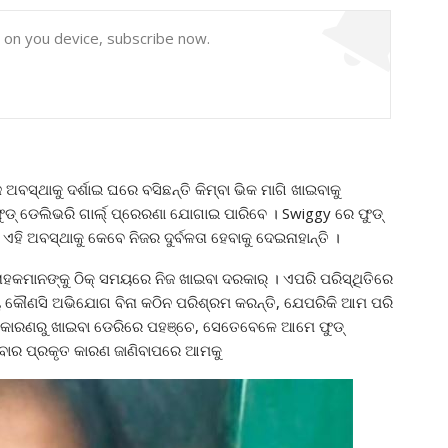
y on you device, subscribe now.
ସ୍ଥାକୁ ଦର୍ଶାଇ ଘରେ ବସିଛନ୍ତି କିମ୍ବା ଭିକ ମାଗି ଖାଇବାକୁ
ଡ୍ ଡେଲିଭରି ଗାର୍ଲ୍ ପ୍ରେରଣା ଯୋଗାଇ ପାରିବେ । Swiggy ରେ ଫୁଡ୍
େ ଏହି ଅବସ୍ଥାକୁ କେବେ ନିଜର ଦୁର୍ବଳତା ହେବାକୁ ଦେଇନାହାନ୍ତି ।
ାହକମାନଙ୍କୁ ଠିକ୍ ସମୟରେ ନିଜ ଖାଇବା ଦରକାର୍ । ଏପରି ପରିସ୍ଥିତିରେ
୍ୟ କୌଣସି ଅଭିଯୋଗ ବିନା କଠିନ ପରିଶ୍ରମ କରନ୍ତି, ଯେପରିକି ଆମ ପରି
ି କାରଣରୁ ଖାଇବା ଡେରିରେ ପହଞ୍ଚେ, ସେତେବେଳେ ଆମେ ଫୁଡ୍
 ହେବାର ପ୍ରକୃତ କାରଣ ଜାଣିବାପରେ ଆମକୁ