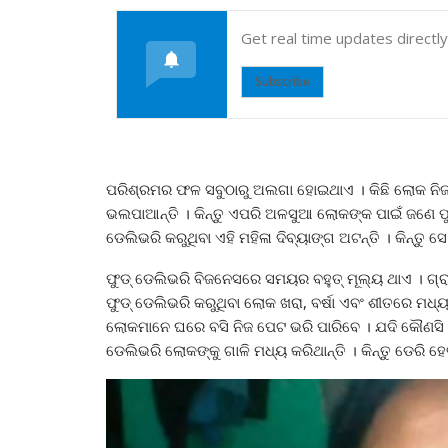
Get real time updates directl
Subscribe
ପରିଶ୍ରମର ଫଳ ସବୁଠାରୁ ଅଲଗା ହୋଇଥାଏ । କିଛି ଲୋକ ନିଜ ଅବ
ଭଲପାଆନ୍ତି । କିନ୍ତୁ ଏପରି ଅଳସୁଆ ଲୋକଙ୍କ ପାଇଁ ଜଣେ ଫୁ
ଡେଲିଭରି କରୁଥିବା ଏହି ମହିଳା ଦିବ୍ୟାଙ୍ଗ ଅଟନ୍ତି । କିନ୍ତୁ ସ
ଫୁଡ୍ ଡେଲିଭରି ବିଜନେସରେ ସମୟର ବହୁତ୍ ମୂଲ୍ୟ ଥାଏ । ଗ୍ର
ଫୁଡ୍ ଡେଲିଭରି କରୁଥିବା ଲୋକ ଖରା, ବର୍ଷା ଏବଂ ଶୀତରେ ମଧ
ଲୋକମାନେ ଘରେ ବସି ନିଜ ପେଟ ଭରି ପାରିବେ । ଯଦି କୌଣସ
ଡେଲିଭରି ଲୋକଙ୍କୁ ଗାଳି ମଧ୍ୟ କରିଥାନ୍ତି । କିନ୍ତୁ ଡେରି