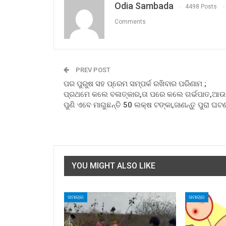
Odia Sambada
4498 Posts
Comments
PREV POST
ପର ପୁରୁଷ ସହ ପ୍ରେମ ସମ୍ପର୍କ ରଖିବାର ପରିଣାମ ;
ପ୍ରଥମେ କଲେ ବଳାତ୍କାର,ତା ପରେ କଲେ ଗର୍ଭପାତ,ଆଉ
ପୁଣି ଏବେ ମାଗୁଛନ୍ତି 50 ଲକ୍ଷ ଟଙ୍କା,ଜାଣନ୍ତୁ ପୁରା ଘଟ
YOU MIGHT ALSO LIKE
ସମାଚାର
ସମାଚାର