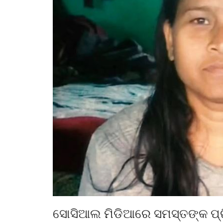
ସୋସିଆଲ ମିଡିଆରେ ସମସ୍ତଙ୍କ ପ୍ରିୟ