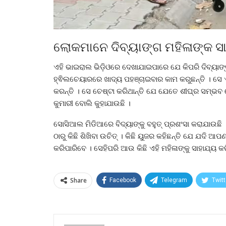
ଲୋକମାନେ ଦିବ୍ୟାଙ୍ଗ ମହିଳାଙ୍କ ସାହ
ଏହି ଭାଇରାଲ ଭିଡ଼ିଓରେ ଦେଖାଯାଇପାରେ ଯେ କିପରି ଦିବ୍ୟାଙ୍ଗ
ହ୍ଵିଲଚେୟାରରେ ଖାଦ୍ୟ ପହଞ୍ଚାଇବାର କାମ କରୁଛନ୍ତି । ସେ ଏ
କରନ୍ତି । ସେ ଚେଷ୍ଟା କରିଥାନ୍ତି ଯେ ଯେତେ ଶୀଘ୍ର ସମ୍ଭବ
କୁମାରୀ ବୋଲି କୁହାଯାଉଛି ।
ସୋସିଆଲ ମିଡିଆରେ ବିଦ୍ୟାଙ୍କୁ ବହୁତ୍ ପ୍ରଶଂସା କରାଯାଉଛ
ଠାରୁ କିଛି ଶିଖିବା ଉଚିତ୍ । କିଛି ୟୁଜର କହିଛନ୍ତି ଯେ ଯଦି 
କରିପାରିବେ । ସେହିପରି ଆଉ କିଛି ଏହି ମହିଳାଙ୍କୁ ସାହାଯ୍ୟ କର
Share
Facebook
Telegram
Twitt