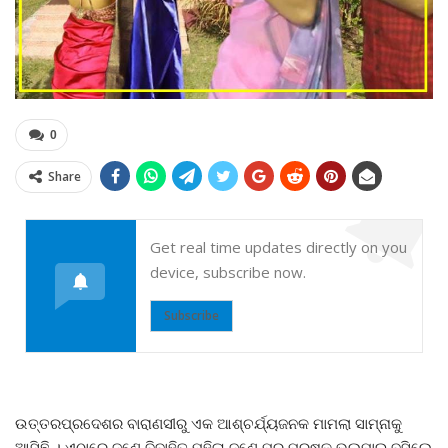
0
Share
Get real time updates directly on you
device, subscribe now.
Subscribe
ଉତ୍ତରପ୍ରଦେଶର ବାରାଣସୀରୁ ଏକ ଆଶ୍ଚର୍ଯ୍ୟଜନକ ମାମଲା ସାମ୍ନାକୁ
ଆସିଛି । ଏଠାରେ ଜଣେ ବିବାହିତ ମହିଳା ଜଣେ ପର ପୁରୁଷକୁ ଭଲପାଇ ବସିଲେ