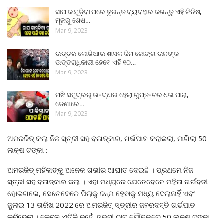
ସାପ କାମୁଡ଼ିବା ପରେ ତୁରନ୍ତ ବ୍ୟବହାର କରନ୍ତୁ ଏହି ଜିନିଷ,
ମୂଳରୁ ଶେଷ…
Mar 9, 2023
ଉତ୍ତର କୋରିଆର ଶାସକ କିମ ଜୋଙ୍ଗ ଉନଙ୍କ
ଉତ୍ତରାଧିକାରୀ ହେବେ ଏହି ୧୦…
Mar 9, 2023
ମଝି ସମୁଦ୍ରରୁ ଉ-ଦ୍ଧାର ହେଲା ଗୁପ୍ତ-ଚର ଧଳା ପାରା,
ଡେଣାରେ…
Mar 9, 2023
ଅମରଜିତ୍ କଲା ନିଜ ସ୍ତ୍ରୀ ସହ ବଳାତ୍କାର, ଗର୍ଭପାତ କରାଇଲା, ମାଗିଲା 50
ଲକ୍ଷ ଟଙ୍କା :-
ଅମରଜିତ୍ ମହିଳାଙ୍କୁ ଅନେକ ଗଭୀର ଆଘାତ ଦେଇଛି । ପ୍ରଥମେ ନିଜ
ସ୍ତ୍ରୀ ସହ ବଳାତ୍କାର କଲା । ଏହା ମଧ୍ୟରେ ଯେତେବେଳେ ମହିଳା ଗର୍ଭବତୀ
ହୋଇଗଲେ, ସେତେବେଳେ ପିଲାକୁ ଜନ୍ମ ହେବାକୁ ମଧ୍ୟ ଦେଲାନାହିଁ ଏବଂ
ଜୁଲାଇ 13 ତାରିଖ 2022 ରେ ଅମରଜିତ୍ ସ୍ତ୍ରୀର ଜବରଦସ୍ତି ଗର୍ଭପାତ
କରିଦେଲା । କେବଳ ଏତିକି ନୁହେଁ, ସ୍ତ୍ରୀ ଠାରୁ ଯୌତୁକରେ 50 ଲକ୍ଷ ଟଙ୍କା