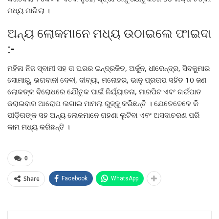
ମଧ୍ୟ ମାଗିଲା ।
ଅନ୍ୟ ଲୋକମାନେ ମଧ୍ୟ ଉଠାଇଲେ ଫାଇଦା
:-
ମହିଳା ନିଜ ସ୍ବାମୀ ସହ ତା ଘରର ଇନ୍ଦ୍ରଜିତ, ଅର୍ଜୁନ, ଧୀରେନ୍ଦ୍ର, ସିବକୁମାର
ସୋମାରୁ, ଭଗବାନୀ ଦେବୀ, ଦୀବ୍ୟା, ମନୋହର, ଭାନୁ ପ୍ରତାପ ସହିତ 10 ଜଣ
ଲୋକଙ୍କ ବିରୋଧରେ ଯୌତୁକ ପାଇଁ ନିର୍ଯ୍ୟାତନା, ମାରପିଟ ଏବଂ ଗର୍ଭପାତ
କରାଇବାର ଆରୋପ ଲଗାଇ ମାମଲା ରୁଜ୍ଜୁ କରିଛନ୍ତି । ଯେତେବେଳେ କି
ପୀଡ଼ିତାଙ୍କ ସହ ଅନ୍ୟ ଲୋକମାନେ ଗହଣା ଲୁଟିବା ଏବଂ ଅସଦାଚରଣ ପରି
କାମ ମଧ୍ୟ କରିଛନ୍ତି ।
0
Share
Facebook
WhatsApp