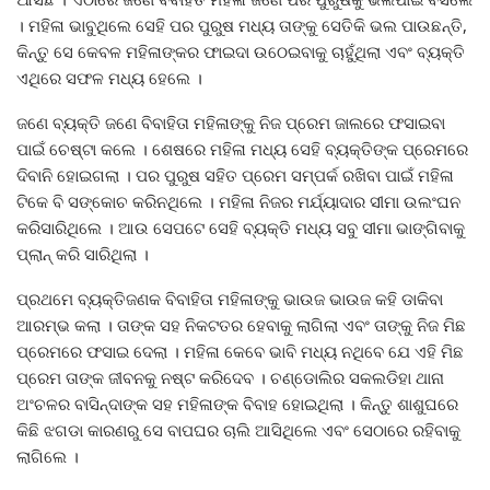
। ମହିଳା ଭାବୁଥିଲେ ସେହି ପର ପୁରୁଷ ମଧ୍ୟ ତାଙ୍କୁ ସେତିକି ଭଲ ପାଉଛନ୍ତି,
କିନ୍ତୁ ସେ କେବଳ ମହିଳାଙ୍କର ଫାଇଦା ଉଠେଇବାକୁ ଚାହୁଁଥିଲା ଏବଂ ବ୍ୟକ୍ତି
ଏଥିରେ ସଫଳ ମଧ୍ୟ ହେଲେ ।
ଜଣେ ବ୍ୟକ୍ତି ଜଣେ ବିବାହିତା ମହିଳାଙ୍କୁ ନିଜ ପ୍ରେମ ଜାଲରେ ଫସାଇବା
ପାଇଁ ଚେଷ୍ଟା କଲେ । ଶେଷରେ ମହିଳା ମଧ୍ୟ ସେହି ବ୍ୟକ୍ତିଙ୍କ ପ୍ରେମରେ
ଦିବାନି ହୋଇଗଲା । ପର ପୁରୁଷ ସହିତ ପ୍ରେମ ସମ୍ପର୍କ ରଖିବା ପାଇଁ ମହିଳା
ଟିକେ ବି ସଙ୍କୋଚ କରିନଥିଲେ । ମହିଳା ନିଜର ମର୍ଯ୍ୟାଦାର ସୀମା ଉଲଂଘନ
କରିସାରିଥିଲେ । ଆଉ ସେପଟେ ସେହି ବ୍ୟକ୍ତି ମଧ୍ୟ ସବୁ ସୀମା ଭାଙ୍ଗିବାକୁ
ପ୍ଲାନ୍ କରି ସାରିଥିଲା ।
ପ୍ରଥମେ ବ୍ୟକ୍ତିଜଣକ ବିବାହିତା ମହିଳାଙ୍କୁ ଭାଉଜ ଭାଉଜ କହି ଡାକିବା
ଆରମ୍ଭ କଲା । ତାଙ୍କ ସହ ନିକଟତର ହେବାକୁ ଲାଗିଲା ଏବଂ ତାଙ୍କୁ ନିଜ ମିଛ
ପ୍ରେମରେ ଫସାଇ ଦେଲା । ମହିଳା କେବେ ଭାବି ମଧ୍ୟ ନଥିବେ ଯେ ଏହି ମିଛ
ପ୍ରେମ ତାଙ୍କ ଜୀବନକୁ ନଷ୍ଟ କରିଦେବ । ଚଣ୍ଡୋଲିର ସକଲଡିହା ଥାନା
ଅଂଚଳର ବାସିନ୍ଦାଙ୍କ ସହ ମହିଳାଙ୍କ ବିବାହ ହୋଇଥିଲା । କିନ୍ତୁ ଶାଶୁଘରେ
କିଛି ଝଗଡା କାରଣରୁ ସେ ବାପଘର ଚାଲି ଆସିଥିଲେ ଏବଂ ସେଠାରେ ରହିବାକୁ
ଲାଗିଲେ ।