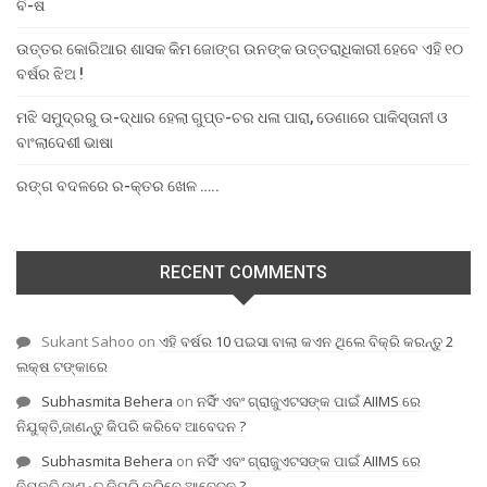
ବି-ଷ
ଉତ୍ତର କୋରିଆର ଶାସକ କିମ ଜୋଙ୍ଗ ଉନଙ୍କ ଉତ୍ତରାଧିକାରୀ ହେବେ ଏହି ୧୦
ବର୍ଷର ଝିଅ !
ମଝି ସମୁଦ୍ରରୁ ଉ-ଦ୍ଧାର ହେଲା ଗୁପ୍ତ-ଚର ଧଳା ପାରା, ଡେଣାରେ ପାକିସ୍ତାନୀ ଓ
ବାଂଲାଦେଶୀ ଭାଷା
ରଙ୍ଗ ବଦଳରେ ର-କ୍ତର ଖେଳ …..
RECENT COMMENTS
Sukant Sahoo
on
ଏହି ବର୍ଷର 10 ପଇସା ବାଲା କଏନ ଥିଲେ ବିକ୍ରି କରନ୍ତୁ 2
ଲକ୍ଷ ଟଙ୍କାରେ
Subhasmita Behera
on
ନର୍ସିଂ ଏବଂ ଗ୍ରାଜୁଏଟସଙ୍କ ପାଇଁ AIIMS ରେ
ନିଯୁକ୍ତି,ଜାଣନ୍ତୁ କିପରି କରିବେ ଆବେଦନ ?
Subhasmita Behera
on
ନର୍ସିଂ ଏବଂ ଗ୍ରାଜୁଏଟସଙ୍କ ପାଇଁ AIIMS ରେ
ନିଯୁକ୍ତି,ଜାଣନ୍ତୁ କିପରି କରିବେ ଆବେଦନ ?