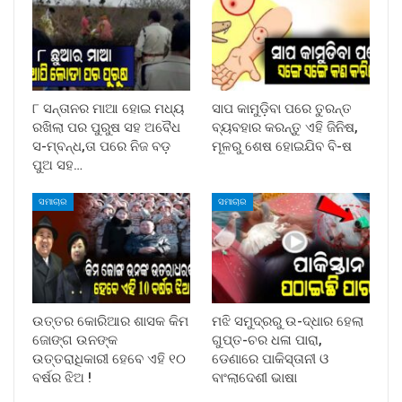
୮ ସନ୍ତାନର ମାଆ ହୋଇ ମଧ୍ୟ
ସାପ କାମୁଡ଼ିବା ପରେ ତୁରନ୍ତ
ରଖିଲା ପର ପୁରୁଷ ସହ ଅବୈଧ
ବ୍ୟବହାର କରନ୍ତୁ ଏହି ଜିନିଷ,
ସ-ମ୍ବନ୍ଧ,ତା ପରେ ନିଜ ବଡ଼
ମୂଳରୁ ଶେଷ ହୋଇଯିବ ବି-ଷ
ପୁଅ ସହ…
ସମାଚାର
ସମାଚାର
ଉତ୍ତର କୋରିଆର ଶାସକ କିମ
ମଝି ସମୁଦ୍ରରୁ ଉ-ଦ୍ଧାର ହେଲା
ଜୋଙ୍ଗ ଉନଙ୍କ
ଗୁପ୍ତ-ଚର ଧଳା ପାରା,
ଉତ୍ତରାଧିକାରୀ ହେବେ ଏହି ୧୦
ଡେଣାରେ ପାକିସ୍ତାନୀ ଓ
ବର୍ଷର ଝିଅ !
ବାଂଲାଦେଶୀ ଭାଷା