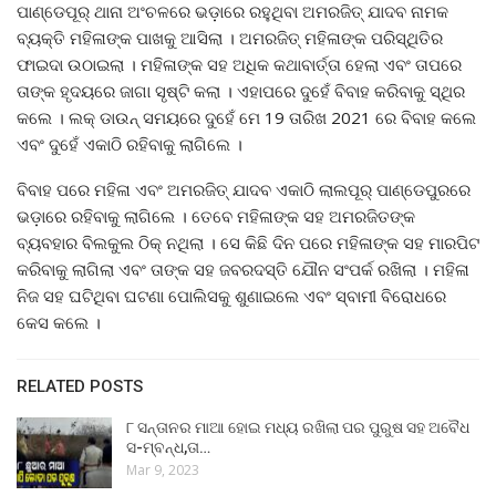
ପାଣ୍ଡେପୂର୍ ଥାନା ଅଂଚଳରେ ଭଡ଼ାରେ ରହୁଥିବା ଅମରଜିତ୍ ଯାଦବ ନାମକ
ବ୍ୟକ୍ତି ମହିଳାଙ୍କ ପାଖକୁ ଆସିଲା । ଅମରଜିତ୍ ମହିଳାଙ୍କ ପରିସ୍ଥିତିର
ଫାଇଦା ଉଠାଇଲା । ମହିଳାଙ୍କ ସହ ଅଧିକ କଥାବାର୍ତ୍ତା ହେଲା ଏବଂ ତାପରେ
ତାଙ୍କ ହୃଦୟରେ ଜାଗା ସୃଷ୍ଟି କଲା । ଏହାପରେ ଦୁହେଁ ବିବାହ କରିବାକୁ ସ୍ଥିର
କଲେ । ଲକ୍ ଡାଉନ୍ ସମୟରେ ଦୁହେଁ ମେ 19 ତାରିଖ 2021 ରେ ବିବାହ କଲେ
ଏବଂ ଦୁହେଁ ଏକାଠି ରହିବାକୁ ଲାଗିଲେ ।
ବିବାହ ପରେ ମହିଳା ଏବଂ ଅମରଜିତ୍ ଯାଦବ ଏକାଠି ଲାଲପୂର୍ ପାଣ୍ଡେପୁରରେ
ଭଡ଼ାରେ ରହିବାକୁ ଲାଗିଲେ । ତେବେ ମହିଳାଙ୍କ ସହ ଅମରଜିତଙ୍କ
ବ୍ୟବହାର ବିଲକୁଲ ଠିକ୍ ନଥିଲା । ସେ କିଛି ଦିନ ପରେ ମହିଳାଙ୍କ ସହ ମାରପିଟ
କରିବାକୁ ଲାଗିଲା ଏବଂ ତାଙ୍କ ସହ ଜବରଦସ୍ତି ଯୌନ ସଂପର୍କ ରଖିଲା । ମହିଳା
ନିଜ ସହ ଘଟିଥିବା ଘଟଣା ପୋଲିସକୁ ଶୁଣାଇଲେ ଏବଂ ସ୍ବାମୀ ବିରୋଧରେ
କେସ କଲେ ।
RELATED POSTS
୮ ସନ୍ତାନର ମାଆ ହୋଇ ମଧ୍ୟ ରଖିଲା ପର ପୁରୁଷ ସହ ଅବୈଧ
ସ-ମ୍ବନ୍ଧ,ତା…
Mar 9, 2023