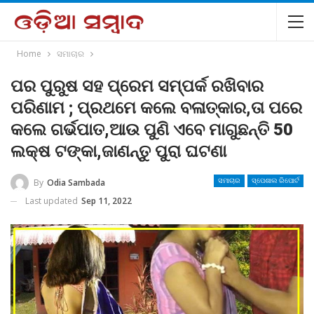
Home
ସମାଚାର
ପର ପୁରୁଷ ସହ ପ୍ରେମ ସମ୍ପର୍କ ରଖିବାର
ପରିଣାମ ; ପ୍ରଥମେ କଲେ ବଳାତ୍କାର,ତା ପରେ
କଲେ ଗର୍ଭପାତ,ଆଉ ପୁଣି ଏବେ ମାଗୁଛନ୍ତି 50
ଲକ୍ଷ ଟଙ୍କା,ଜାଣନ୍ତୁ ପୁରା ଘଟଣା
By
Odia Sambada
ସମାଚାର
ସ୍ପେଶାଲ ରିପୋର୍ଟ
Last updated
Sep 11, 2022