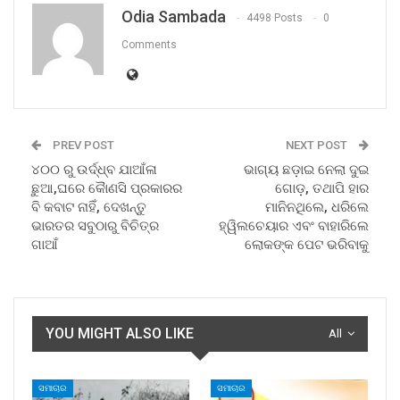
Odia Sambada
4498 Posts
0
Comments
PREV POST
NEXT POST
୪୦୦ ରୁ ଉର୍ଦ୍ଧ୍ବ ଯାଆଁଳା
ଭାଗ୍ୟ ଛଡ଼ାଇ ନେଲା ଦୁଇ
ଛୁଆ,ଘରେ କୈାଣସି ପ୍ରକାରର
ଗୋଡ଼, ତଥାପି ହାର
ବି କବାଟ ନାହିଁ, ଦେଖନ୍ତୁ
ମାନିନଥିଲେ, ଧରିଲେ
ଭାରତର ସବୁଠାରୁ ବିଚିତ୍ର
ହ୍ୱିଲଚେୟାର ଏବଂ ବାହାରିଲେ
ଗାଆଁ
ଲୋକଙ୍କ ପେଟ ଭରିବାକୁ
YOU MIGHT ALSO LIKE
All
ସମାଚାର
ସମାଚାର