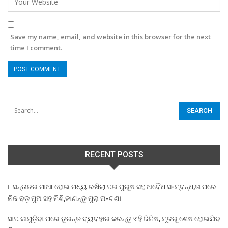
Save my name, email, and website in this browser for the next
time I comment.
RECENT POSTS
୮ ସନ୍ତାନର ମାଆ ହୋଇ ମଧ୍ୟ ରଖିଲା ପର ପୁରୁଷ ସହ ଅବୈଧ ସ-ମ୍ବନ୍ଧ,ତା ପରେ
ନିଜ ବଡ଼ ପୁଅ ସହ ମିଶି,ଜାଣନ୍ତୁ ପୁରା ଘ-ଟଣା
ସାପ କାମୁଡ଼ିବା ପରେ ତୁରନ୍ତ ବ୍ୟବହାର କରନ୍ତୁ ଏହି ଜିନିଷ, ମୂଳରୁ ଶେଷ ହୋଇଯିବ