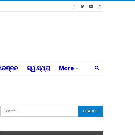
ରଞ୍ଜନ
ସ୍ୱାସ୍ଥ୍ୟ
More