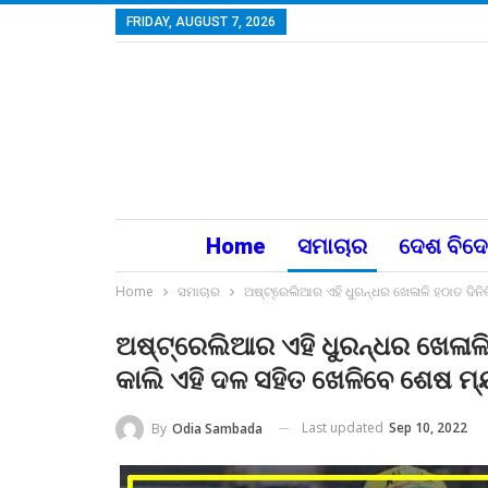
FRIDAY, AUGUST 7, 2026
Home
ସମାଚାର
ଦେଶ ବିଦ
Home
ସମାଚାର
ଅଷ୍ଟ୍ରେଲିଆର ଏହି ଧୁରନ୍ଧର ଖେଳାଳି ହଠାତ ଦିନ
ଅଷ୍ଟ୍ରେଲିଆର ଏହି ଧୁରନ୍ଧର ଖେଳାଳି
କାଲି ଏହି ଦଳ ସହିତ ଖେଳିବେ ଶେଷ ମ୍
Last updated
Sep 10, 2022
By
Odia Sambada