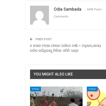
Odia Sambada
4498 Posts
Comments
PREV POST
୫ ହଜାର ଟଙ୍କା ଫାଇନ ଗଣିବେ ବର୍ଷା – ଅନୁଭବ,ସମୟ
ବର୍ବାଦ କରିଥିବାରୁ ମିଳିଲା ଏମିତି ଦଣ୍ଡ
YOU MIGHT ALSO LIKE
ସମାଚାର
ସମାଚାର