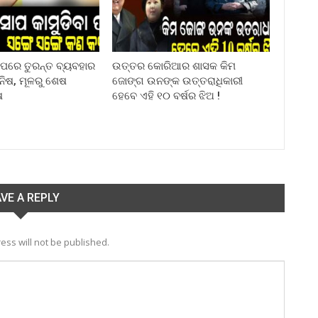
ା ପରେ ତୁରନ୍ତ ବ୍ୟବହାର
ଉତ୍ତର କୋରିଆର ଶାସକ କିମ
ିନିଷ, ମୂଳରୁ ଶେଷ
ଜୋଙ୍ଗ ଉନଙ୍କ ଉତ୍ତରାଧିକାରୀ
ଷ
ହେବେ ଏହି ୧୦ ବର୍ଷର ଝିଅ !
VE A REPLY
ess will not be published.