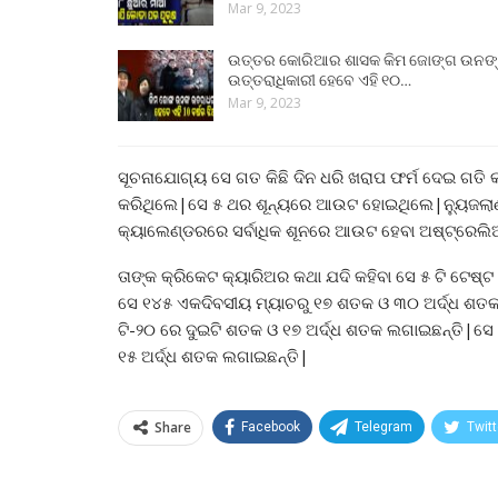
Mar 9, 2023
ଉତ୍ତର କୋରିଆର ଶାସକ କିମ ଜୋଙ୍ଗ ଉନଙ
ଉତ୍ତରାଧିକାରୀ ହେବେ ଏହି ୧୦…
Mar 9, 2023
ସୂଚନାଯୋଗ୍ୟ ସେ ଗତ କିଛି ଦିନ ଧରି ଖରାପ ଫର୍ମ ଦେଇ ଗତି 
କରିଥିଲେ|ସେ ୫ ଥର ଶୂନ୍ୟରେ ଆଉଟ ହୋଇଥିଲେ|ନ୍ୟୁଜଲା
କ୍ୟାଲେଣ୍ଡରରେ ସର୍ବାଧିକ ଶୂନରେ ଆଉଟ ହେବା ଅଷ୍ଟ୍ରେଲ
ତାଙ୍କ କ୍ରିକେଟ କ୍ୟାରିଅର କଥା ଯଦି କହିବା ସେ ୫ ଟି ଟେଷ୍
ସେ ୧୪୫ ଏକଦିବସୀୟ ମ୍ୟାଚରୁ ୧୭ ଶତକ ଓ ୩୦ ଅର୍ଦ୍ଧ ଶତକ
ଟି-୨୦ ରେ ଦୁଇଟି ଶତକ ଓ ୧୭ ଅର୍ଦ୍ଧ ଶତକ ଲଗାଇଛନ୍ତି|
୧୫ ଅର୍ଦ୍ଧ ଶତକ ଲଗାଇଛନ୍ତି|
Share
Facebook
Telegram
Twitt