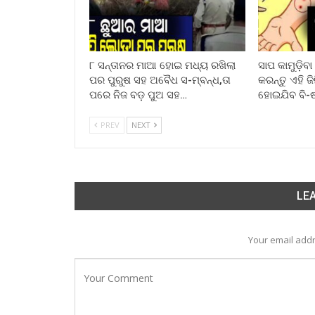
୮ ସନ୍ତାନର ମାଆ ହୋଇ ମଧ୍ୟ ରଖିଲା
ସାପ କାମୁଡ଼ିବ
ପର ପୁରୁଷ ସହ ଅବୈଧ ସ-ମ୍ବନ୍ଧ,ତା
କରନ୍ତୁ ଏହି ଜ
ପରେ ନିଜ ବଡ଼ ପୁଅ ସହ…
ହୋଇଯିବ ବି-
PREV
NEXT
LEA
Your email addr