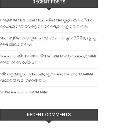
RECENT POSTS
୮ ସନ୍ତାନର ମାଆ ହୋଇ ମଧ୍ୟ ରଖିଲା ପର ପୁରୁଷ ସହ ଅବୈଧ ସ-
ମ୍ବନ୍ଧ,ତା ପରେ ନିଜ ବଡ଼ ପୁଅ ସହ ମିଶି,ଜାଣନ୍ତୁ ପୁରା ଘ-ଟଣା
ସାପ କାମୁଡ଼ିବା ପରେ ତୁରନ୍ତ ବ୍ୟବହାର କରନ୍ତୁ ଏହି ଜିନିଷ, ମୂଳରୁ
ଶେଷ ହୋଇଯିବ ବି-ଷ
ଉତ୍ତର କୋରିଆର ଶାସକ କିମ ଜୋଙ୍ଗ ଉନଙ୍କ ଉତ୍ତରାଧିକାରୀ
ହେବେ ଏହି ୧୦ ବର୍ଷର ଝିଅ !
ମଝି ସମୁଦ୍ରରୁ ଉ-ଦ୍ଧାର ହେଲା ଗୁପ୍ତ-ଚର ଧଳା ପାରା, ଡେଣାରେ
ପାକିସ୍ତାନୀ ଓ ବାଂଲାଦେଶୀ ଭାଷା
ରଙ୍ଗ ବଦଳରେ ର-କ୍ତର ଖେଳ …..
RECENT COMMENTS