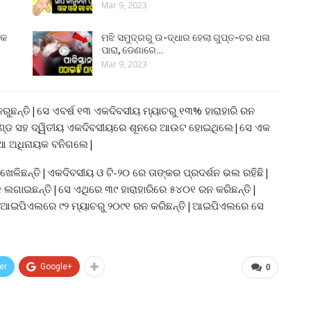
Mar 9, 2023
୍କ
ମଝି ସମୁଦ୍ରରୁ ଉ-ଦ୍ଧାର ହେଲା ଗୁପ୍ତ-ଚର ଧଳା
ପାରା, ଡେଣାରେ…
Mar 9, 2023
କରୁଛନ୍ତି|ସେ ଏବର୍ଷ ୧୩ ଏକଦିବସୀୟ ମ୍ୟାଚରୁ ୧୩% ହାରାହାରି ରନ
ଣ୍ଡ ସହ ଦ୍ୱିତୀୟ ଏକଦିବସୀୟରେ ଶୂନରେ ଆଉଟ ହୋଇଥିଲେ|ସେ ଏକ
ିଆ ଅଧିନାୟକ ବନିଗଲେ|
ଟ ଖେଳିଛନ୍ତି|ଏକଦିବସୀୟ ଓ ଟି-୨୦ ରେ ତାଙ୍କର ପ୍ରଦର୍ଶନ ଭଲ ରହିଛି|
 ଲଗାଇଛନ୍ତି|ସେ ଏଥିରେ ୩୯ ହାରାହାରିରେ ୫୪୦୧ ରନ କରିଛନ୍ତି|
ସେ ଆଇପିଏଲରେ ୯୨ ମ୍ୟାଚରୁ ୨୦୯୧ ରନ କରିଛନ୍ତି|ଆଇପିଏଲରେ ସେ
er
Google+
0