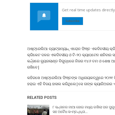
Get real time updates directl
Subscribe
ଅଷ୍ଟ୍ରେଲିଆ ବ୍ୟାଟ୍ସମ୍ୟାନ୍ ଏରୋନ ଫିଞ୍ଚ ଏକଦିବସୀୟ କ୍
କ୍ରିକେଟ ଦଳର ଏକଦିବସୀୟ ଓ ଟି-୨୦ କ୍ୟାପଟେନ ଶନିବାର ସକ
କର୍ନ୍ସରେ ନ୍ୟୁଜଲାଣ୍ଡ ବିରୁଦ୍ଧରେ ନିଜର ୧୪୬ ତମ ଓ ଶେଷ ଆ
ରଖିବେ|
କହିରଖେ ଅଷ୍ଟ୍ରେଲିଆ ଫିଞ୍ଚଙ୍କ ଅଧିନାୟକତ୍ୱରେ ୨୦୨୧ ଟ
ହରାଇ ଏହି ବିଜୟ ହାସଲ କରିଥିଲେ|ସେ ତାଙ୍କ କ୍ୟାରିଅରର ଏପ
RELATED POSTS
୮ ସନ୍ତାନର ମାଆ ହୋଇ ମଧ୍ୟ ରଖିଲା ପର ପୁର
ସହ ଅବୈଧ ସ-ମ୍ବନ୍ଧ,ତା…