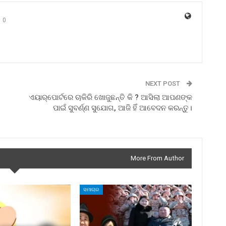
0
NEXT POST
ଏୟାର୍‌ପୋର୍ଟରେ ଚାକିରି ଖୋଜୁଛନ୍ତି କି ? ଆସିଲା ଆପଣଙ୍କ
ପାଇଁ ସୁବର୍ଣ୍ଣ ସୁଯୋଗ, ଆଜି ହିଁ ଆବେଦନ କରନ୍ତୁ।
More From Author
ସମାଚାର