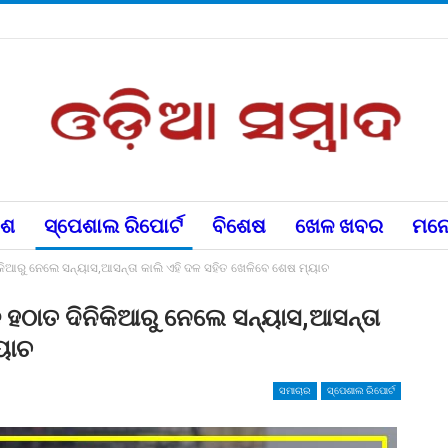
େଶ
ସ୍ପେଶାଲ ରିପୋର୍ଟ
ବିଶେଷ
ଖେଳ ଖବର
ମନୋ
ିକିଆରୁ ନେଲେ ସନ୍ୟାସ,ଆସନ୍ତା କାଲି ଏହି ଦଳ ସହିତ ଖେଳିବେ ଶେଷ ମ୍ୟାଚ
 ହଠାତ ଦିନିକିଆରୁ ନେଲେ ସନ୍ୟାସ,ଆସନ୍ତା
ୟାଚ
ସମାଚାର
ସ୍ପେଶାଲ ରିପୋର୍ଟ