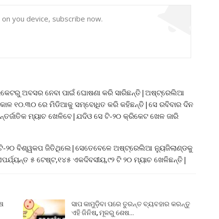
y on you device, subscribe now.
ରିକେଟରୁ ଅବସର ନେବା ପାଇଁ ଘୋଷଣା କରି ସାରିଛନ୍ତି|ଅଷ୍ଟ୍ରେଲିଆ
ାଳ ୧୦.୩୦ ରେ ମିଡିଆକୁ ସମ୍ବୋଧିତ କରି କହିଛନ୍ତି|ସେ ରବିବାର ଦିନ
ନ୍ତର୍ଜାତିକ ମ୍ୟାଚ ଖେଳିବେ|ଯଦିଓ ସେ ଟି-୨୦ କ୍ରିକେଟ ଖେଳ ଜାରି
ି-୨୦ ବିଶ୍ୱକପ ଜିତିଥିଲେ|ସେତେବେଳେ ଅଷ୍ଟ୍ରେଲିଆ ନ୍ୟୁଜିଲାଣ୍ଡକୁ
ର୍ଯ୍ୟନ୍ତ ୫ ଟେଷ୍ଟ,୧୪୫ ଏକଦିବସୀୟ,୯୨ ଟି ୨୦ ମ୍ୟାଚ ଖେଳିଛନ୍ତି|
ୁଷ
ସାପ କାମୁଡ଼ିବା ପରେ ତୁରନ୍ତ ବ୍ୟବହାର କରନ୍ତୁ
ଏହି ଜିନିଷ, ମୂଳରୁ ଶେଷ…