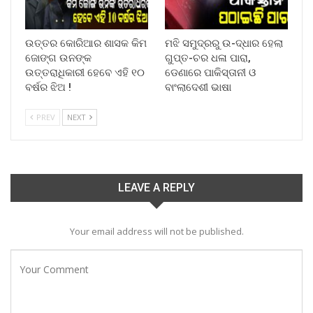
ଉତ୍ତର କୋରିଆର ଶାସକ କିମ
ମଝି ସମୁଦ୍ରରୁ ଉ-ଦ୍ଧାର ହେଲା
ଜୋଙ୍ଗ ଉନଙ୍କ
ଗୁପ୍ତ-ଚର ଧଳା ପାରା,
ଉତ୍ତରାଧିକାରୀ ହେବେ ଏହି ୧୦
ଡେଣାରେ ପାକିସ୍ତାନୀ ଓ
ବର୍ଷର ଝିଅ !
ବାଂଲାଦେଶୀ ଭାଷା
PREV
NEXT
LEAVE A REPLY
Your email address will not be published.