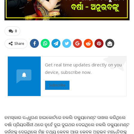
0
Share
Get real time updates directly on you
device, subscribe now.
Subscribe
ନମସ୍କାର ବନ୍ଧୁଗଣ ହାଇକୋର୍ଟରେ ନକଲି ଡକ୍ୟୁମେଣ୍ଟ ଦାଖଲ କରିଥିଲେ
ବର୍ଷା ପ୍ରିୟଦର୍ଶିନୀ ଥରେ ନୁହେଁ ଦୁଇ ଦୁଇଥର ଦେଇଥିଲେ ନକଲି ଡକ୍ୟୁମେଣ୍ଟ
ଜର୍ଜଙ୍କୁ ଦେଇଥିଲେ ମିଛ ତଥ୍ୟ କେବଳ ଆଉ କେବଳ ଅନୁଭବ ମହାନ୍ତିଙ୍କୁ