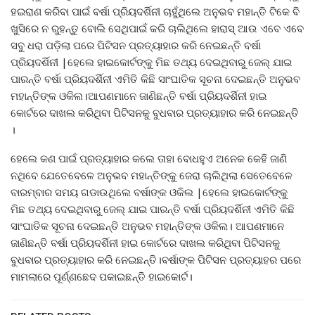
ହଇରାଣ କରିବା ପାଇଁ ବର୍ଷା ପ୍ରିୟଦର୍ଶିନୀ ଚାହୁଁଥିଲେ ଅନୁଭବ ମହାନ୍ତି ଟିକେ ବି
ଖୁସିରେ ନ ରୁହନ୍ତୁ ବୋଲି ସେଥିପାଇଁ କରି ଚାଲିଥିଲେ ହାରାସ୍ ଆଉ ଏବେ ଏବେ
ସବୁ ଧରା ପଡ଼ିଲା ପରେ ପିଟିସନ ପ୍ରତ୍ୟାହାର କରି ନେଇଛନ୍ତି ବର୍ଷା
ପ୍ରିୟଦର୍ଶିନୀ |ହେଲେ ହାଇକୋର୍ଟଙ୍କୁ ମିଛ ତଥ୍ୟ ଦେଇଥିବାରୁ ଜେଲ୍ ଯାଇ
ପାରନ୍ତି ବର୍ଷା ପ୍ରିୟଦର୍ଶିନୀ ଏମିତି କିଛି ସାଂଘାତିକ ସୂଚନା ଦେଇଛନ୍ତି ଅନୁଭବ
ମହାନ୍ତିଙ୍କ ଓକିଲ।ଆପଣମାନେ ଜାଣିଛନ୍ତି ବର୍ଷା ପ୍ରିୟଦର୍ଶିନୀ ହାଇ
କୋର୍ଟରେ ଦାଖଲ କରିଥିବା ପିଟିସନକୁ ବୁଧବାର ପ୍ରତ୍ୟାହାର କରି ନେଇଛନ୍ତି
।
ହେଲେ କଣ ପାଇଁ ପ୍ରତ୍ୟାହାର କଲେ ତାହା ବୋଧହୁଏ ଅନେକ କେହି ଜାଣି
ନଥିବେ ଯେତେବେଳେ ଅନୁଭବ ମହାନ୍ତିଙ୍କୁ ଜେରା ଚାଲିଥିଲା ସେତେବେଳେ
ବାରମ୍ବାର ସମୟ ଗଡାଉଥିଲେ ବର୍ଷାଙ୍କ ଓକିଲ |ହେଲେ ହାଇକୋର୍ଟଙ୍କୁ
ମିଛ ତଥ୍ୟ ଦେଇଥିବାରୁ ଜେଲ୍ ଯାଇ ପାରନ୍ତି ବର୍ଷା ପ୍ରିୟଦର୍ଶିନୀ ଏମିତି କିଛି
ସାଂଘାତିକ ସୂଚନା ଦେଇଛନ୍ତି ଅନୁଭବ ମହାନ୍ତିଙ୍କ ଓକିଲ। ଆପଣମାନେ
ଜାଣିଛନ୍ତି ବର୍ଷା ପ୍ରିୟଦର୍ଶିନୀ ହାଇ କୋର୍ଟରେ ଦାଖଲ କରିଥିବା ପିଟିସନକୁ
ବୁଧବାର ପ୍ରତ୍ୟାହାର କରି ନେଇଛନ୍ତି।ବର୍ଷାଙ୍କ ପିଟିସନ ପ୍ରତ୍ୟାହର ପରେ
ମାମଲାରେ ପୂର୍ଣ୍ଣଛେଦ ପକାଇଛନ୍ତି ହାଇକୋର୍ଟ।