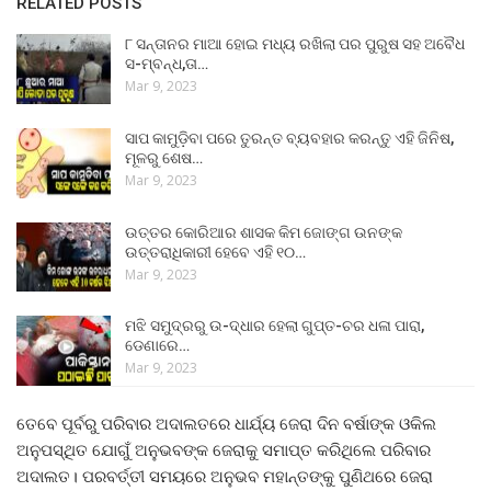
RELATED POSTS
୮ ସନ୍ତାନର ମାଆ ହୋଇ ମଧ୍ୟ ରଖିଲା ପର ପୁରୁଷ ସହ ଅବୈଧ
ସ-ମ୍ବନ୍ଧ,ତା…
Mar 9, 2023
ସାପ କାମୁଡ଼ିବା ପରେ ତୁରନ୍ତ ବ୍ୟବହାର କରନ୍ତୁ ଏହି ଜିନିଷ,
ମୂଳରୁ ଶେଷ…
Mar 9, 2023
ଉତ୍ତର କୋରିଆର ଶାସକ କିମ ଜୋଙ୍ଗ ଉନଙ୍କ
ଉତ୍ତରାଧିକାରୀ ହେବେ ଏହି ୧୦…
Mar 9, 2023
ମଝି ସମୁଦ୍ରରୁ ଉ-ଦ୍ଧାର ହେଲା ଗୁପ୍ତ-ଚର ଧଳା ପାରା,
ଡେଣାରେ…
Mar 9, 2023
ତେବେ ପୂର୍ବରୁ ପରିବାର ଅଦାଲତରେ ଧାର୍ଯ୍ୟ ଜେରା ଦିନ ବର୍ଷାଙ୍କ ଓକିଲ
ଅନୁପସ୍ଥିତ ଯୋଗୁଁ ଅନୁଭବଙ୍କ ଜେରାକୁ ସମାପ୍ତ କରିଥିଲେ ପରିବାର
ଅଦାଲତ। ପରବର୍ତ୍ତୀ ସମୟରେ ଅନୁଭବ ମହାନ୍ତଙ୍କୁ ପୁଣିଥରେ ଜେରା