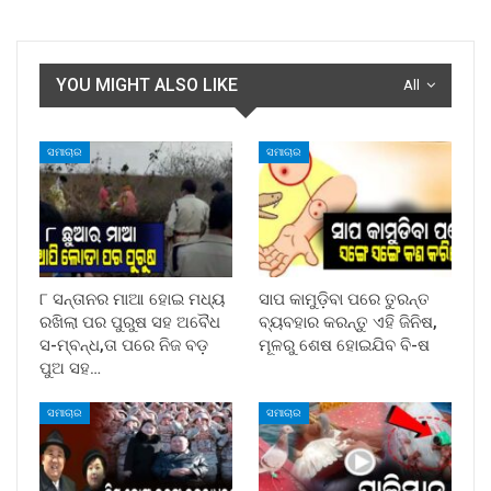
YOU MIGHT ALSO LIKE
All
ସମାଚାର
ସମାଚାର
୮ ସନ୍ତାନର ମାଆ ହୋଇ ମଧ୍ୟ
ସାପ କାମୁଡ଼ିବା ପରେ ତୁରନ୍ତ
ରଖିଲା ପର ପୁରୁଷ ସହ ଅବୈଧ
ବ୍ୟବହାର କରନ୍ତୁ ଏହି ଜିନିଷ,
ସ-ମ୍ବନ୍ଧ,ତା ପରେ ନିଜ ବଡ଼
ମୂଳରୁ ଶେଷ ହୋଇଯିବ ବି-ଷ
ପୁଅ ସହ…
ସମାଚାର
ସମାଚାର