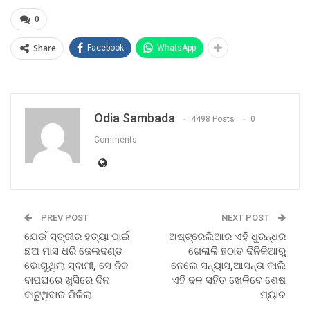
0
Share
Facebook
WhatsApp
Odia Sambada
4498 Posts
0
Comments
PREV POST
NEXT POST
ଯେଉଁ ସ୍ତ୍ରୀର ହତ୍ୟା ପାଇଁ
ଅଷ୍ଟ୍ରେଲିଆର ଏହି ଧୁରନ୍ଧର
ଛଅ ମାସ ଧରି ଜେଲଦଣ୍ଡ
ଖେଳାଳି ହଠାତ ଦିନିକିଆରୁ
ଭୋଗୁଥିଲା ସ୍ବାମୀ, ସେ ନିଜ
ନେଲେ ସନ୍ୟାସ,ଆସନ୍ତା କାଲି
ବାପଘରେ ଖୁସିରେ ଦିନ
ଏହି ଦଳ ସହିତ ଖେଳିବେ ଶେଷ
କାଟୁଥିବାର ମିଳିଲା
ମ୍ୟାଚ