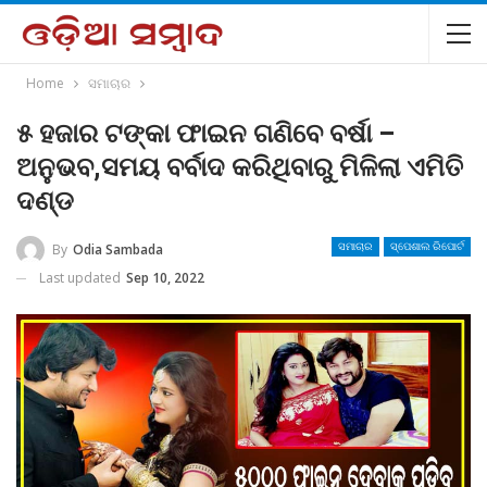
Home
ସମାଚାର
୫ ହଜାର ଟଙ୍କା ଫାଇନ ଗଣିବେ ବର୍ଷା –
ଅନୁଭବ,ସମୟ ବର୍ବାଦ କରିଥିବାରୁ ମିଳିଲା ଏମିତି
ଦଣ୍ଡ
By
Odia Sambada
ସମାଚାର
ସ୍ପେଶାଲ ରିପୋର୍ଟ
Last updated
Sep 10, 2022