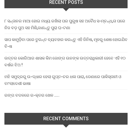
RECENT POSTS
୮ ସନ୍ତାନର ମାଆ ହୋଇ ମଧ୍ୟ ରଖିଲା ପର ପୁରୁଷ ସହ ଅବୈଧ ସ-ମ୍ବନ୍ଧ,ତା ପରେ
ନିଜ ବଡ଼ ପୁଅ ସହ ମିଶି,ଜାଣନ୍ତୁ ପୁରା ଘ-ଟଣା
ସାପ କାମୁଡ଼ିବା ପରେ ତୁରନ୍ତ ବ୍ୟବହାର କରନ୍ତୁ ଏହି ଜିନିଷ, ମୂଳରୁ ଶେଷ ହୋଇଯିବ
ବି-ଷ
ଉତ୍ତର କୋରିଆର ଶାସକ କିମ ଜୋଙ୍ଗ ଉନଙ୍କ ଉତ୍ତରାଧିକାରୀ ହେବେ ଏହି ୧୦
ବର୍ଷର ଝିଅ !
ମଝି ସମୁଦ୍ରରୁ ଉ-ଦ୍ଧାର ହେଲା ଗୁପ୍ତ-ଚର ଧଳା ପାରା, ଡେଣାରେ ପାକିସ୍ତାନୀ ଓ
ବାଂଲାଦେଶୀ ଭାଷା
ରଙ୍ଗ ବଦଳରେ ର-କ୍ତର ଖେଳ …..
RECENT COMMENTS