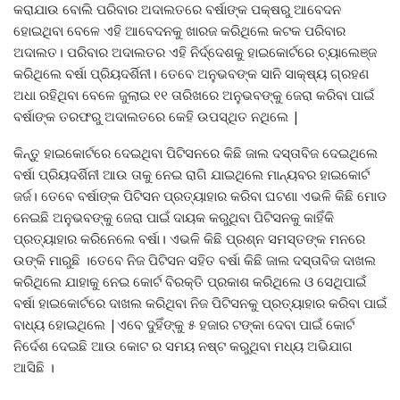
କରାଯାଉ ବୋଲି ପରିବାର ଅଦାଲତରେ ବର୍ଷାଙ୍କ ପକ୍ଷରୁ ଆବେଦନ
ହୋଇଥିବା ବେଳେ ଏହି ଆବେଦନକୁ ଖାରଜ କରିଥିଲେ କଟକ ପରିବାର
ଅଦାଲତ। ପରିବାର ଅଦାଲତର ଏହି ନିର୍ଦ୍ଦେଶକୁ ହାଇକୋର୍ଟରେ ଚ୍ୟାଲେଞ୍ଜ
କରିଥିଲେ ବର୍ଷା ପ୍ରିୟଦର୍ଶିନୀ। ତେବେ ଅନୁଭବଙ୍କ ସାନି ସାକ୍ଷ୍ୟ ଗ୍ରହଣ
ଅଧା ରହିଥିବା ବେଳେ ଜୁଲାଇ ୧୧ ତାରିଖରେ ଅନୁଭବଙ୍କୁ ଜେରା କରିବା ପାଇଁ
ବର୍ଷାଙ୍କ ତରଫରୁ ଅଦାଲତରେ କେହି ଉପସ୍ଥିତ ନଥିଲେ |
କିନ୍ତୁ ହାଇକୋର୍ଟରେ ଦେଇଥିବା ପିଟିସନରେ କିଛି ଜାଲ ଦସ୍ତାବିଜ ଦେଇଥିଲେ
ବର୍ଷା ପ୍ରିୟଦର୍ଶିନୀ ଆଉ ତାକୁ ନେଇ ରାଗି ଯାଇଥିଲେ ମାନ୍ୟବର ହାଇକୋର୍ଟ
ଜର୍ଜ। ତେବେ ବର୍ଷାଙ୍କ ପିଟିସନ ପ୍ରତ୍ୟାହାର କରିବା ଘଟଣା ଏଭଳି କିଛି ମୋଡ
ନେଇଛି ଅନୁଭବଙ୍କୁ ଜେରା ପାଇଁ ଦାୟକ କରୁଥିବା ପିଟିସନକୁ କାହିଁକି
ପ୍ରତ୍ୟାହାର କରିନେଲେ ବର୍ଷା। ଏଭଳି କିଛି ପ୍ରଶ୍ନ ସମସ୍ତଙ୍କ ମନରେ
ଉଙ୍କି ମାରୁଛି ।ତେବେ ନିଜ ପିଟିସନ ସହିତ ବର୍ଷା କିଛି ଜାଲ ଦସ୍ତାବିଜ ଦାଖଲ
କରିଥିଲେ ଯାହାକୁ ନେଇ କୋର୍ଟ ବିରକ୍ତି ପ୍ରକାଶ କରିଥିଲେ ଓ ସେଥିପାଇଁ
ବର୍ଷା ହାଇକୋର୍ଟରେ ଦାଖଲ କରିଥିବା ନିଜ ପିଟିସନକୁ ପ୍ରତ୍ୟାହାର କରିବା ପାଇଁ
ବାଧ୍ୟ ହୋଇଥିଲେ |ଏବେ ଦୁହିଁଙ୍କୁ ୫ ହଜାର ଟଙ୍କା ଦେବା ପାଇଁ କୋର୍ଟ
ନିର୍ଦେଶ ଦେଇଛି ଆଉ କୋଟ ର ସମୟ ନଷ୍ଟ କରୁଥିବା ମଧ୍ୟ ଅଭିଯାଗ
ଆସିଛି ।