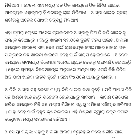
ମିଳିଥାଏ । ହେଲେ ଏହା ମଧ୍ୟ ସତ ଠିକ ସମୟରେ ଠିକ ଜିନିଷ ଖାଇବା
ଆବଶ୍ୟକ ଏହାଦ୍ବାରା ହିଁ ଶରୀରକୁ ଲାଭ ମିଳିଥାଏ । ଅଣ୍ଡା ଖାଇବା ଦ୍ବାରା
ଶରୀରକୁ ଅନେକ ପୋଷକ ତତ୍ତ୍ୱ ମିଳିଥାଏ ।
ଏହା ଦ୍ବାରା ଲୋକେ ଅନେକ ପ୍ରକାରରେ ଅଣ୍ଡାକୁ ତିଆରି କରି ଖାଇବାକୁ
ପସନ୍ଦ କରିଥାନ୍ତି । କିନ୍ତୁ ଖାଇବା ସମୟରେ ଦୁଇଟି ଜିନିଷ ଅଲଗା ଅଲଗା
ସମୟରେ ଖାଇଲେ ଏହା ଦେହ ପାଇଁ ଲାଭଦାୟକ ହୋଇପାରେ ହେଲେ ଏକା
ସାଙ୍ଗରେ କିଛି ଖାଇବା ଖାଇଲେ ଦେହ ପାଇଁ ଖରାପ ହୋଇପାରେ । ଅନେକ
ସମୟରେ ସ୍ବାସ୍ଥ୍ୟ ବିଶେଷଜ୍ଞ ଏନେଇ ଧ୍ୟାନ ଦେବାକୁ ପରାମର୍ଶ ଦେଇଥାନ୍ତି
। ହେଲେ ସ୍ବାସ୍ଥ ବିଶେଷଜ୍ଞଙ୍କ ଅନୁସାରେ ଅଣ୍ଡା ସହ ଏପରି କିଛି ଜିନିଷ
ଅଛି ଯାହା ଖାଇବା ଉଚିତ ନୁହେଁ । ତାହା ବିଷୟରେ ଆସନ୍ତୁ ଜାଣିବା ।
୧. ଚିନି: ଅଣ୍ଡା ସହ କେବେ ମଧ୍ୟ ଚିନି ଖାଇବା କଥା ନୁହେଁ । ଯଦି ଆପଣ ଚିନି
ସହ ଅଣ୍ଡା ଖାଉଛନ୍ତି ତାହେଲେ ହୋଇଯାନ୍ତୁ ସାବଧାନ । କାରଣ ରୋଷେଇ
କରିବା ସମୟରେ ଚିନି ସହ ଅଣ୍ଡା ମିଶିଲେ ଏଥିରୁ ଏମିନୋ ଏସିଡ୍ ବାହାରିଥାଏ
। ଯାହା ଦେହ ପାଇଁ ବହୁତ କ୍ଷତିକାରକ। ଏହି ମିଶ୍ରଣ ଦ୍ୱାରା ରକ୍ତ ଜମାଟ
ବାନ୍ଧିବାର ମଧ୍ୟ ସମ୍ଭାବନା ରହିଥାଏ ।
୨. ସୋୟା ମିଲ୍କ: ଏହାକୁ ଅଲଗା ଅଲଗା ବ୍ୟବହାର କଲେ ଶରୀର ପାଇଁ