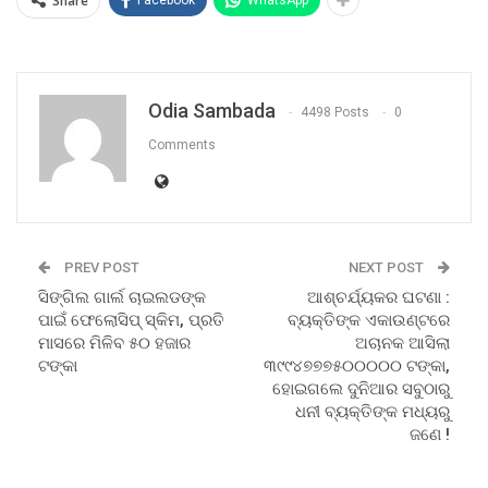
Share
Odia Sambada
4498 Posts
0
Comments
PREV POST
NEXT POST
ସିଙ୍ଗିଲ ଗାର୍ଲ ଚାଇଲଡଙ୍କ
ଆଶ୍ଚର୍ଯ୍ୟକର ଘଟଣା :
ପାଇଁ ଫେଲୋସିପ୍‌ ସ୍କିମ, ପ୍ରତି
ବ୍ୟକ୍ତିଙ୍କ ଏକାଉଣ୍ଟରେ
ମାସରେ ମିଳିବ ୫୦ ହଜାର
ଅଚାନକ ଆସିଲା
ଟଙ୍କା
୩୯୯୪୭୭୭୫୦୦୦୦୦ ଟଙ୍କା,
ହୋଇଗଲେ ଦୁନିଆର ସବୁଠାରୁ
ଧନୀ ବ୍ୟକ୍ତିଙ୍କ ମଧ୍ୟରୁ
ଜଣେ !