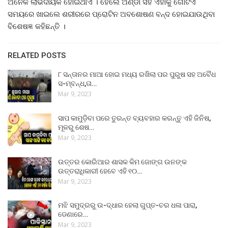
ଅନେକ ଲାଭଦାୟକ ହୋଇଥାଏ । ହେଲେ ଅଣ୍ଡା ସହ ଏହାକୁ ଗୋଟିଏ
ସମୟରେ ଖାଇଲେ ଶରୀରରେ ପ୍ରୋଟିନ ଅବଶୋଷଣ ବନ୍ଦ ହୋଇଯାଉଥିବା
ବିଶେଷଜ୍ଞ କହିଛନ୍ତି ।
RELATED POSTS
୮ ସନ୍ତାନର ମାଆ ହୋଇ ମଧ୍ୟ ରଖିଲା ପର ପୁରୁଷ ସହ ଅବୈଧ
ସ-ମ୍ବନ୍ଧ,ତା…
Mar 9, 2023
ସାପ କାମୁଡ଼ିବା ପରେ ତୁରନ୍ତ ବ୍ୟବହାର କରନ୍ତୁ ଏହି ଜିନିଷ,
ମୂଳରୁ ଶେଷ…
Mar 9, 2023
ଉତ୍ତର କୋରିଆର ଶାସକ କିମ ଜୋଙ୍ଗ ଉନଙ୍କ
ଉତ୍ତରାଧିକାରୀ ହେବେ ଏହି ୧୦…
Mar 9, 2023
ମଝି ସମୁଦ୍ରରୁ ଉ-ଦ୍ଧାର ହେଲା ଗୁପ୍ତ-ଚର ଧଳା ପାରା,
ଡେଣାରେ…
Mar 9, 2023