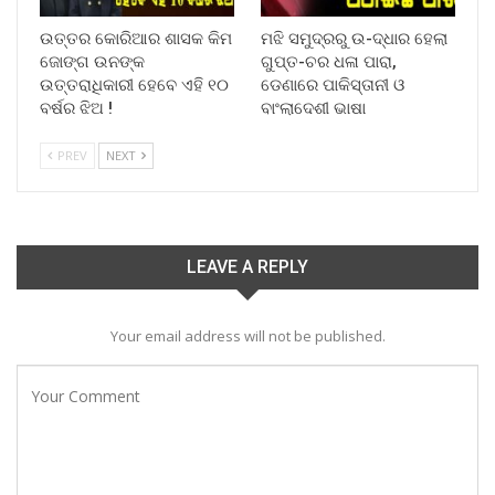
ଉତ୍ତର କୋରିଆର ଶାସକ କିମ
ମଝି ସମୁଦ୍ରରୁ ଉ-ଦ୍ଧାର ହେଲା
ଜୋଙ୍ଗ ଉନଙ୍କ
ଗୁପ୍ତ-ଚର ଧଳା ପାରା,
ଉତ୍ତରାଧିକାରୀ ହେବେ ଏହି ୧୦
ଡେଣାରେ ପାକିସ୍ତାନୀ ଓ
ବର୍ଷର ଝିଅ !
ବାଂଲାଦେଶୀ ଭାଷା
PREV
NEXT
LEAVE A REPLY
Your email address will not be published.