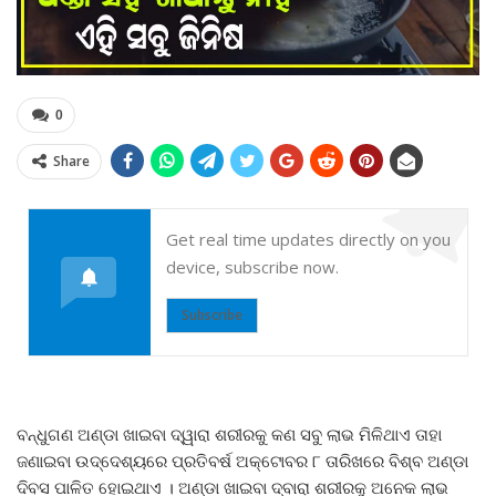
0
Share
Get real time updates directly on you
device, subscribe now.
Subscribe
ବନ୍ଧୁଗଣ ଅଣ୍ଡା ଖାଇବା ଦ୍ୱାରା ଶରୀରକୁ କଣ ସବୁ ଲାଭ ମିଳିଥାଏ ତାହା
ଜଣାଇବା ଉଦ୍ଦେଶ୍ୟରେ ପ୍ରତିବର୍ଷ ଅକ୍ଟୋବର ୮ ତାରିଖରେ ବିଶ୍ବ ଅଣ୍ଡା
ଦିବସ ପାଳିତ ହୋଇଥାଏ । ଅଣ୍ଡା ଖାଇବା ଦ୍ବାରା ଶରୀରକୁ ଅନେକ ଲାଭ