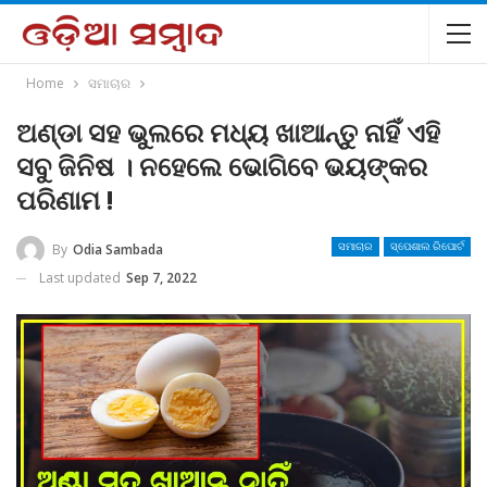
Home
ସମାଚାର
ଅଣ୍ଡା ସହ ଭୁଲରେ ମଧ୍ୟ ଖାଆନ୍ତୁ ନାହିଁ ଏହି
ସବୁ ଜିନିଷ । ନହେଲେ ଭୋଗିବେ ଭୟଙ୍କର
ପରିଣାମ !
By
Odia Sambada
ସମାଚାର
ସ୍ପେଶାଲ ରିପୋର୍ଟ
Last updated
Sep 7, 2022