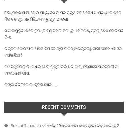
୮ ସନ୍ତାନର ମାଆ ହୋଇ ମଧ୍ୟ ରଖିଲା ପର ପୁରୁଷ ସହ ଅବୈଧ ସ-ମ୍ବନ୍ଧ,ତା ପରେ
ନିଜ ବଡ଼ ପୁଅ ସହ ମିଶି,ଜାଣନ୍ତୁ ପୁରା ଘ-ଟଣା
ସାପ କାମୁଡ଼ିବା ପରେ ତୁରନ୍ତ ବ୍ୟବହାର କରନ୍ତୁ ଏହି ଜିନିଷ, ମୂଳରୁ ଶେଷ ହୋଇଯିବ
ବି-ଷ
ଉତ୍ତର କୋରିଆର ଶାସକ କିମ ଜୋଙ୍ଗ ଉନଙ୍କ ଉତ୍ତରାଧିକାରୀ ହେବେ ଏହି ୧୦
ବର୍ଷର ଝିଅ !
ମଝି ସମୁଦ୍ରରୁ ଉ-ଦ୍ଧାର ହେଲା ଗୁପ୍ତ-ଚର ଧଳା ପାରା, ଡେଣାରେ ପାକିସ୍ତାନୀ ଓ
ବାଂଲାଦେଶୀ ଭାଷା
ରଙ୍ଗ ବଦଳରେ ର-କ୍ତର ଖେଳ …..
RECENT COMMENTS
Sukant Sahoo
on
ଏହି ବର୍ଷର 10 ପଇସା ବାଲା କଏନ ଥିଲେ ବିକ୍ରି କରନ୍ତୁ 2