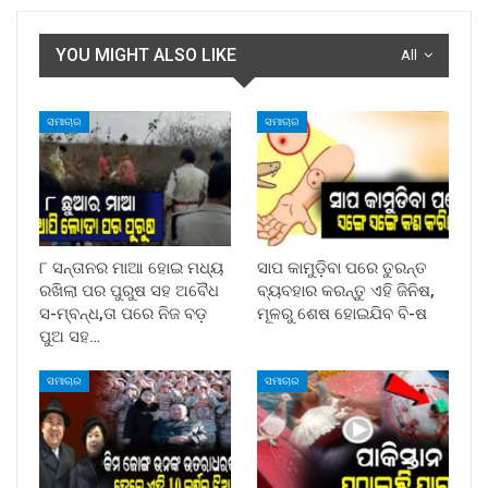
YOU MIGHT ALSO LIKE
All
ସମାଚାର
ସମାଚାର
୮ ସନ୍ତାନର ମାଆ ହୋଇ ମଧ୍ୟ
ସାପ କାମୁଡ଼ିବା ପରେ ତୁରନ୍ତ
ରଖିଲା ପର ପୁରୁଷ ସହ ଅବୈଧ
ବ୍ୟବହାର କରନ୍ତୁ ଏହି ଜିନିଷ,
ସ-ମ୍ବନ୍ଧ,ତା ପରେ ନିଜ ବଡ଼
ମୂଳରୁ ଶେଷ ହୋଇଯିବ ବି-ଷ
ପୁଅ ସହ…
ସମାଚାର
ସମାଚାର