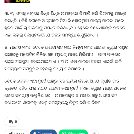
୩. ଚା: ଏହାକୁ ଲୋକେ ଭିନ୍ନ ଭିନ୍ନ ଉପାୟରେ ତିଆରି କରି ପିଇବାକୁ ପସନ୍ଦ
କରନ୍ତି । କିଛି ଲୋକେ ଅଣ୍ଡାରେ ତିଆରି ହୋଇଥିବା ଖାଦ୍ୟ ଖାଇବା ପରେ
ହଜମ ପାଇଁ ଚା ପିଇବାକୁ ପସନ୍ଦ କରିଥାନ୍ତି । ହେଲେ ବିଶେଷଜ୍ଞଙ୍କ ମତରେ
ଏହା ଦ୍ବାରା କୋଷ୍ଟକାଠିନ୍ୟ ଜନିତ ସମସ୍ୟା ଉପୁଜିଥାଏ ।
୪. ମାଛ ଓ ମାଂସ: ତେବେ ଅଣ୍ଡା ସହ ମାଛ କିମ୍ବା ମାଂସ ଖାଇବା ଦ୍ୱାରା ଏଥିରୁ
ଶରୀରକୁ ପ୍ରୋଟିନ ମିଳିବା ସହ ଫ୍ୟାଟ୍ ମଧ୍ୟ ମିଲିଥାଏ । ଯାହା ଫଳରେ
ଲୋକ ଅଳସୁଆ ହୋଇଯାଇଥାଏ । ଆଉ ଏହା ଖାଇବା ଦ୍ବାରା ଏଲର୍ଜୀ ଭଳି
ସମସ୍ୟାର ସମ୍ମୁଖିନ ହେବାକୁ ମଧ୍ୟ ପଡିପାରେ ।
ତେବେ କେବଳ ଏହା ନୁହେଁ ଅଣ୍ଡା ସହ ପନୀର କିମ୍ବା ଅନ୍ୟ କ୍ଷୀର ଜାତ
ଦ୍ରବ୍ୟ ସହିତ ଫଳ ମଧ୍ୟ ଖାଇବା କଥା ନୁହେଁ । ଏହା ଦ୍ୱାରା ମଧ୍ୟ ଅନେକ
ରୋଗ ସମସ୍ୟା ଉପୁଜିପାରେ । ଉପରୋକ୍ତ ସାମଗ୍ରୀ ସବୁ ଅଣ୍ଡା ସହ
ନଖାଇଲେ ଶରୀରକୁ ଏସବୁ ସମସ୍ତ୍ୟରୁ ନିବୃତ ରଖି ପାରିବେ ।
0
Facebook
WhatsApp