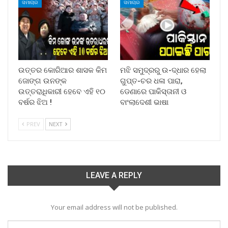
ସମାଚାର
ସମାଚାର
ଉତ୍ତର କୋରିଆର ଶାସକ କିମ
ମଝି ସମୁଦ୍ରରୁ ଉ-ଦ୍ଧାର ହେଲା
ଜୋଙ୍ଗ ଉନଙ୍କ
ଗୁପ୍ତ-ଚର ଧଳା ପାରା,
ଉତ୍ତରାଧିକାରୀ ହେବେ ଏହି ୧୦
ଡେଣାରେ ପାକିସ୍ତାନୀ ଓ
ବର୍ଷର ଝିଅ !
ବାଂଲାଦେଶୀ ଭାଷା
PREV
NEXT
LEAVE A REPLY
Your email address will not be published.