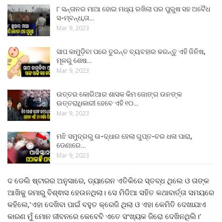
୮ ସନ୍ତାନର ମାଆ ହୋଇ ମଧ୍ୟ ରଖିଲା ପର ପୁରୁଷ ସହ ଅବୈଧ
ସ-ମ୍ବନ୍ଧ,ତା…
Mar 9, 2023
ସାପ କାମୁଡ଼ିବା ପରେ ତୁରନ୍ତ ବ୍ୟବହାର କରନ୍ତୁ ଏହି ଜିନିଷ,
ମୂଳରୁ ଶେଷ…
Mar 9, 2023
ଉତ୍ତର କୋରିଆର ଶାସକ କିମ ଜୋଙ୍ଗ ଉନଙ୍କ
ଉତ୍ତରାଧିକାରୀ ହେବେ ଏହି ୧୦…
Mar 9, 2023
ମଝି ସମୁଦ୍ରରୁ ଉ-ଦ୍ଧାର ହେଲା ଗୁପ୍ତ-ଚର ଧଳା ପାରା,
ଡେଣାରେ…
Mar 9, 2023
ଦ ଡେଲି ଷ୍ଟାରର ଅନୁସାରେ, ଡ୍ୟାରେନ ଏତିକିରେ ସ୍ତବ୍ଧ ଥିଲେ ଓ ତାଙ୍କ
ଆଖିକୁ ଜମାରୁ ବିଶ୍ଵାସ ହେଉନଥିଲା। ସେ ମିଡିଆ ସହିତ କଥାବାର୍ତ୍ତା ସମୟରେ
କହିଲେ,’ଏହା ଦେଖିବା ପାଇଁ ବହୁତ କ୍ରେଜି ଥିଲା ଓ ଏହା କେମିତି ଦେଖାଯାଏ
କାରଣ ମୁଁ ମୋନ ଜୀବନରେ କେବେବି ଏତେ ସଂଖ୍ୟକ ଜିରୋ ଦେଖିନଥିଲି।’