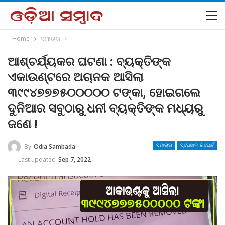
Home
ସମାଚାର
ଆଶ୍ଚର୍ଯ୍ୟକର ଘଟଣା : ବ୍ୟକ୍ତିଙ୍କ
ଏକାଉଣ୍ଟରେ ଅଚାନକ ଆସିଲା
୩୯୯୪୭୭୭୫୦୦୦୦୦ ଟଙ୍କା, ହୋଇଗଲେ
ଦୁନିଆର ସବୁଠାରୁ ଧନୀ ବ୍ୟକ୍ତିଙ୍କ ମଧ୍ୟରୁ
ଜଣେ !
By
Odia Sambada
ସମାଚାର
ସ୍ପେଶାଲ ରିପୋର୍ଟ
Last updated
Sep 7, 2022