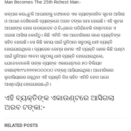
Man Becomes The 25th Richest Man:-
କଳ୍ପନା କରନ୍ତୁକି ଆପଣଙ୍କୁ ଫୋନରେ ଏକ ବ୍ୟାଙ୍କଜନିତ ସୂଚନା ଆସିଲା
ଓ ଆପଣ ଦେଖିଲେକି ବ୍ୟାଙ୍କରେ ଅରବ ଟଙ୍କା ଜମା ହୋଇଛି। ଏହି ସୂଚନା
ଆପଣଙ୍କ ହୋସ ଉଡାଇଦେବ ଓ ଚିନ୍ତାରେ ପଡିଯିବେକି ବାସ୍ତବରେ ଏ
ପଇସା ଆସିଲା କେଉଁଠୁ। କିଛି ଏମିତି ଏକ ଆମେରିକାର ଜଣେ ବ୍ୟକ୍ତିଙ୍କ
ସହିତ ହୋଇଛି। ସେ କିଛି ସମୟ ପାଇଁ ଦୁନିଆର ସବୁଠାରୁ ଧନୀ ବ୍ୟକ୍ତି
ହୋଇଯାଇଥିଲେ। ଡ୍ୟାରେନ ଜେମ୍ସ ନାମକ ଏହି ବ୍ୟକ୍ତି ଜଣକ କିଛି ଘଣ୍ଟା
ପାଇଁ ଦୁନିଆର ୨୫ତମ ସବୁଠାରୁ ଧନୀ ବ୍ୟକ୍ତି ହୋଇଯାଇଥିଲେ,
ଯେତେବେଳେକି ତାଙ୍କ ବ୍ୟାଙ୍କ ଏକାଉଣ୍ଟରେ ୫୦ ବିଲିୟନ
ଡଲାର(୩୯୯୪୭୭୭୫୦୦୦୦୦ ଟଙ୍କା) ଆସିଯାଇଥିଲା। ଆମେରିକାର
ଲୁଝାସିୟାନାର ରହୁଥିବା ଏହି ବ୍ୟକ୍ତି ନିଜ ସହିତ ଏମିତି ହେବା ପରେ
ଆଶ୍ଚର୍ଯ୍ୟ ହୋଇଯାଇଛନ୍ତି।
ଏହି ବ୍ୟକ୍ତିଙ୍କ ଏକାଉଣ୍ଟରେ ଆସିଗଲା
ଅରବ ଟଙ୍କା:-
RELATED POSTS