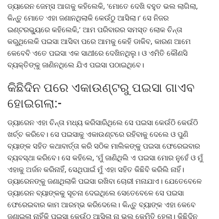
ଡ୍ୟାରେନ ଜେମ୍ସ ଆଗକୁ କହିଲେକି, ‘ମୋତେ ଦେଖି ବହୁତ ଭଲ ଲାଗିଲା,
କିନ୍ତୁ ମୋତେ ଏହା ଜଣାନଥିଲାକି କେଉଁଠୁ ଆସିଲା।’ ସେ ନିଜର
ଇଣ୍ଟରଭ୍ୟୁରେ କହିଲେକି,’ ଆମ ପରିବାରର ସମସ୍ତ ଲୋକ ଚିନ୍ତା
କରୁଥିଲେକି ପଇସା ଆସିବା ପରେ ଆମକୁ କେହି ଡାକିବ, କାରଣ ଆମେ
କେବେବି ଏତେ ପଇସା ଏକ ସାଥୀରେ ଦେଖିନଥିଲୁ। ଓ ଏମିତି କୌଣସି
ବ୍ୟକ୍ତିଙ୍କୁ ଜାଣିନଥିଲେ ଯିଏ ପଇସା ପଠାଇଥିବେ।
କିଛିଦିନ ପରେ ଏକାଉଣ୍ଟରୁ ପଇସା ଗାଏବ
ହୋଇଗଲା:-
ଡ୍ୟାରେନ ଏହା ଚିନ୍ତା ମଧ୍ୟ କରିସାରିଥିଲେ ସେ ପଇସା କେଉଁଠି କେଉଁଠି
ଖର୍ଚ୍ଚ କରିବେ। ସେ ପଇସାକୁ ଏକାଉଣ୍ଟରେ ରହିବାକୁ ଦେଲେ ଓ ପୁଣି
ବ୍ୟାଙ୍କ ସହିତ କଥାବାର୍ତ୍ତା କରି ସଠିକ ମାଲିକଙ୍କୁ ପଇସା ଫେରେଇବାର
ବ୍ୟବସ୍ଥା କରିବେ। ସେ କହିଲେ, ‘ମୁଁ ଜାଣିଥିଲି ଏ ପଇସା ମୋର ନୁହେଁ ଓ ମୁଁ
ଏହାକୁ ଅର୍ଜନ କରିନାହିଁ, ସେଥିପାଇଁ ମୁଁ ଏହା ସହିତ କିଛିବି କରିଲି ନାହିଁ।
ଡ୍ୟାରେନଙ୍କୁ ଜଣାଥିଲାକି ପଇସା ରଖିବା ଚୋରୀ ମନାଯାଏ। ଯେତେବେଳେ
ଡ୍ୟାରେନ ବ୍ୟାଙ୍କକୁ ସୂଚନା ଦେଇଥିଲେ ସେତେବେଳେ ସେ ପଇସା
ଫେରେଇବାର କାମ ଆରମ୍ଭ କରିଦେଲେ। କିନ୍ତୁ ବ୍ୟାଙ୍କ ଏହା କେବେ
ଜଣାଇଲା ନାହିଁକି ପଇସା କେଉଁଠୁ ଆସିଲା ନା ଭୁଲ କେମିତି ହେଲା। କିଛିଦିନ