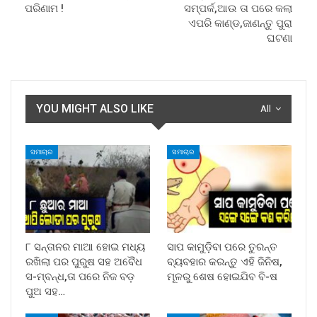
ପରିଣାମ !
ସମ୍ପର୍କ,ଆଉ ତା ପରେ କଲା
ଏପରି କାଣ୍ଡ,ଜାଣନ୍ତୁ ପୁରା
ଘଟଣା
YOU MIGHT ALSO LIKE
All
ସମାଚାର
ସମାଚାର
୮ ସନ୍ତାନର ମାଆ ହୋଇ ମଧ୍ୟ
ସାପ କାମୁଡ଼ିବା ପରେ ତୁରନ୍ତ
ରଖିଲା ପର ପୁରୁଷ ସହ ଅବୈଧ
ବ୍ୟବହାର କରନ୍ତୁ ଏହି ଜିନିଷ,
ସ-ମ୍ବନ୍ଧ,ତା ପରେ ନିଜ ବଡ଼
ମୂଳରୁ ଶେଷ ହୋଇଯିବ ବି-ଷ
ପୁଅ ସହ…