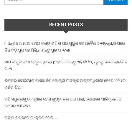
RECENT POSTS
୮ ସନ୍ତାନର ମାଆ ହୋଇ ମଧ୍ୟ ରଖିଲା ପର ପୁରୁଷ ସହ ଅବୈଧ ସ-ମ୍ବନ୍ଧ,ତା ପରେ
ନିଜ ବଡ଼ ପୁଅ ସହ ମିଶି,ଜାଣନ୍ତୁ ପୁରା ଘ-ଟଣା
ସାପ କାମୁଡ଼ିବା ପରେ ତୁରନ୍ତ ବ୍ୟବହାର କରନ୍ତୁ ଏହି ଜିନିଷ, ମୂଳରୁ ଶେଷ ହୋଇଯିବ
ବି-ଷ
ଉତ୍ତର କୋରିଆର ଶାସକ କିମ ଜୋଙ୍ଗ ଉନଙ୍କ ଉତ୍ତରାଧିକାରୀ ହେବେ ଏହି ୧୦
ବର୍ଷର ଝିଅ !
ମଝି ସମୁଦ୍ରରୁ ଉ-ଦ୍ଧାର ହେଲା ଗୁପ୍ତ-ଚର ଧଳା ପାରା, ଡେଣାରେ ପାକିସ୍ତାନୀ ଓ
ବାଂଲାଦେଶୀ ଭାଷା
ରଙ୍ଗ ବଦଳରେ ର-କ୍ତର ଖେଳ …..