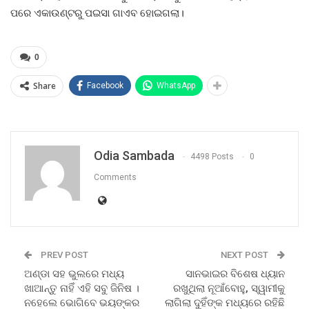
ପରେ ଏକାଉଣ୍ଟରୁ ପଇସା ଗାଏବ ହୋଇଗଲା।
0
Share
Facebook
WhatsApp
Odia Sambada
4498 Posts
0
Comments
PREV POST
NEXT POST
ଅଣ୍ଡା ସହ ଭୁଲରେ ମଧ୍ୟ
ସାନଭାଇର ବିଶେଷ ଧ୍ୟାନ
ଖାଆନ୍ତୁ ନାହିଁ ଏହି ସବୁ ଜିନିଷ ।
ରଖୁଥିଲା ନୂଆଁବୋହୁ, ସ୍ୱାମୀକୁ
ନହେଲେ ଭୋଗିବେ ଭୟଙ୍କର
ଲାଗିଲା ଦୁହିଁଙ୍କ ମଧ୍ୟରେ ରହିଛି