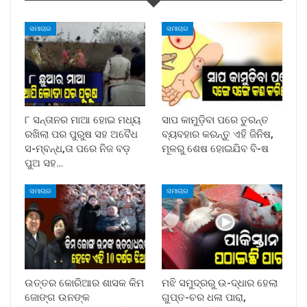
ସମାଚାର
ସମାଚାର
୮ ସନ୍ତାନର ମାଆ ହୋଇ ମଧ୍ୟ
ସାପ କାମୁଡ଼ିବା ପରେ ତୁରନ୍ତ
ରଖିଲା ପର ପୁରୁଷ ସହ ଅବୈଧ
ବ୍ୟବହାର କରନ୍ତୁ ଏହି ଜିନିଷ,
ସ-ମ୍ବନ୍ଧ,ତା ପରେ ନିଜ ବଡ଼
ମୂଳରୁ ଶେଷ ହୋଇଯିବ ବି-ଷ
ପୁଅ ସହ…
ସମାଚାର
ସମାଚାର
ଉତ୍ତର କୋରିଆର ଶାସକ କିମ
ମଝି ସମୁଦ୍ରରୁ ଉ-ଦ୍ଧାର ହେଲା
ଜୋଙ୍ଗ ଉନଙ୍କ
ଗୁପ୍ତ-ଚର ଧଳା ପାରା,