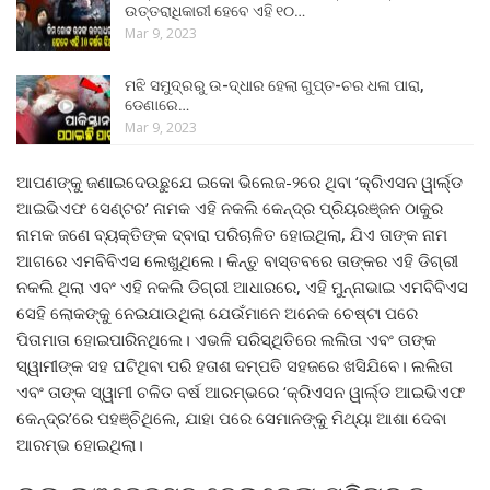
ଉତ୍ତରାଧିକାରୀ ହେବେ ଏହି ୧୦…
Mar 9, 2023
ମଝି ସମୁଦ୍ରରୁ ଉ-ଦ୍ଧାର ହେଲା ଗୁପ୍ତ-ଚର ଧଳା ପାରା,
ଡେଣାରେ…
Mar 9, 2023
ଆପଣଙ୍କୁ ଜଣାଇଦେଉଛୁଯେ ଇକୋ ଭିଲେଜ-୨ରେ ଥିବା ‘କ୍ରିଏସନ ୱାର୍ଲ୍ଡ
ଆଇଭିଏଫ ସେଣ୍ଟର’ ନାମକ ଏହି ନକଲି କେନ୍ଦ୍ର ପ୍ରିୟରଞ୍ଜନ ଠାକୁର
ନାମକ ଜଣେ ବ୍ୟକ୍ତିଙ୍କ ଦ୍ବାରା ପରିଚାଳିତ ହୋଇଥିଲା, ଯିଏ ତାଙ୍କ ନାମ
ଆଗରେ ଏମବିବିଏସ ଲେଖୁଥିଲେ। କିନ୍ତୁ ବାସ୍ତବରେ ତାଙ୍କର ଏହି ଡିଗ୍ରୀ
ନକଲି ଥିଲା ଏବଂ ଏହି ନକଲି ଡିଗ୍ରୀ ଆଧାରରେ, ଏହି ମୁନ୍ନାଭାଇ ଏମବିବିଏସ
ସେହି ଲୋକଙ୍କୁ ନେଇଯାଉଥିଲା ଯେଉଁମାନେ ଅନେକ ଚେଷ୍ଟା ପରେ
ପିତାମାତା ହୋଇପାରିନଥିଲେ। ଏଭଳି ପରିସ୍ଥିତିରେ ଲଲିତା ଏବଂ ତାଙ୍କ
ସ୍ୱାମୀଙ୍କ ସହ ଘଟିଥିବା ପରି ହତାଶ ଦମ୍ପତି ସହଜରେ ଖସିଯିବେ। ଲଲିତା
ଏବଂ ତାଙ୍କ ସ୍ୱାମୀ ଚଳିତ ବର୍ଷ ଆରମ୍ଭରେ ‘କ୍ରିଏସନ ୱାର୍ଲ୍ଡ ଆଇଭିଏଫ
କେନ୍ଦ୍ର’ରେ ପହଞ୍ଚିଥିଲେ, ଯାହା ପରେ ସେମାନଙ୍କୁ ମିଥ୍ୟା ଆଶା ଦେବା
ଆରମ୍ଭ ହୋଇଥିଲା।