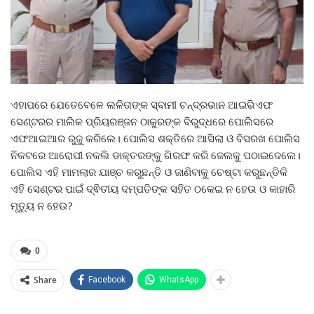
ଏହାପରେ ଯେତେବେଳେ ଲଳିତାଙ୍କ ସ୍ବାମୀ ଚନ୍ଦ୍ରଭାନ ଆଇଭିଏଫ
ସେଣ୍ଟରର ମାଲିକ ପ୍ରିୟରଞ୍ଜନ ଠାକୁରଙ୍କ ବିରୁଦ୍ଧରେ ପୋଲିସରେ
ଏଫଆଇଆର ରୁଜୁ କରିଲେ। ପୋଲିସ ଶକ୍ତିରେ ଆସିଲା ଓ ବିସରଖ ପୋଲିସ
ନିକଟରେ ଆରୋପୀ ନକଲି ଡାକ୍ତରଙ୍କୁ ଗିରଫ କରି ଜେଲକୁ ପଠାଇଦେଲେ।
ପୋଲିସ ଏହି ମାମଲାର ଯାଞ୍ଚ କରୁଛନ୍ତି ଓ ଜାଣିବାକୁ ଚେଷ୍ଟା କରୁଛନ୍ତିକି
ଏହି ସେଣ୍ଟର ପାଇଁ ଦ୍ଵିତୀୟ ଦମ୍ପତିଙ୍କ ସହିତ ଠକେଇ ନ ହେଉ ଓ କାହାରି
ମୃତ୍ୟୁ ନ ହେଉ?
0
Share
Facebook
WhatsApp