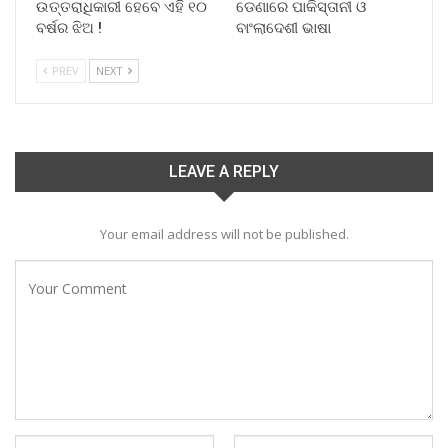
ଉତ୍ତରାଧିକାରୀ ହେବେ ଏହି ୧୦
ଡେଣାରେ ପାକିସ୍ତାନୀ ଓ
ବର୍ଷର ଝିଅ !
ବାଂଲାଦେଶୀ ଭାଷା
PREV
NEXT
LEAVE A REPLY
Your email address will not be published.