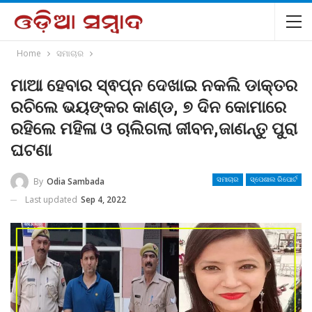
Home
ସମାଚାର
ମାଆ ହେବାର ସ୍ଵପ୍ନ ଦେଖାଇ ନକଲି ଡାକ୍ତର
ରଚିଲେ ଭୟଙ୍କର କାଣ୍ଡ, ୭ ଦିନ କୋମାରେ
ରହିଲେ ମହିଳା ଓ ଚାଲିଗଲା ଜୀବନ,ଜାଣନ୍ତୁ ପୁରା
ଘଟଣା
By
Odia Sambada
ସମାଚାର
ସ୍ପେଶାଲ ରିପୋର୍ଟ
Last updated
Sep 4, 2022