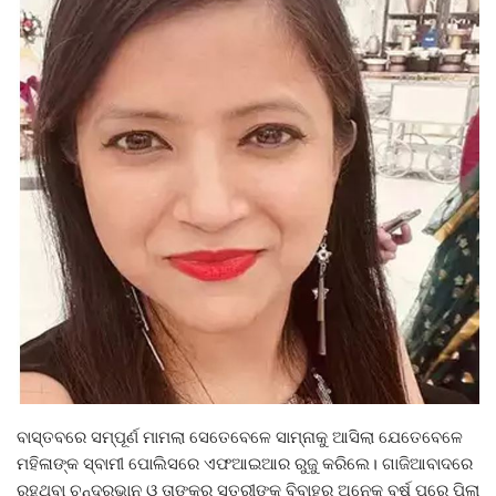
ବାସ୍ତବରେ ସମ୍ପୂର୍ଣ ମାମଲା ସେତେବେଳେ ସାମ୍ନାକୁ ଆସିଲା ଯେତେବେଳେ
ମହିଳାଙ୍କ ସ୍ବାମୀ ପୋଲିସରେ ଏଫଆଇଆର ରୁଜୁ କରିଲେ। ଗାଜିଆବାଦରେ
ରହୁଥିବା ଚନ୍ଦ୍ରଭାନ ଓ ତାଙ୍କର ସ୍ତ୍ରୀଙ୍କୁ ବିବାହର ଅନେକ ବର୍ଷ ପରେ ପିଲା