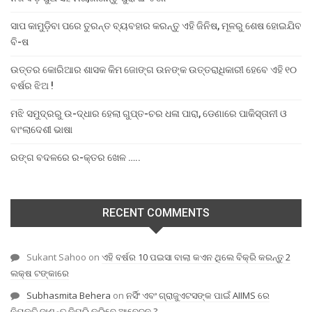
ସାପ କାମୁଡ଼ିବା ପରେ ତୁରନ୍ତ ବ୍ୟବହାର କରନ୍ତୁ ଏହି ଜିନିଷ, ମୂଳରୁ ଶେଷ ହୋଇଯିବ
ବି-ଷ
ଉତ୍ତର କୋରିଆର ଶାସକ କିମ ଜୋଙ୍ଗ ଉନଙ୍କ ଉତ୍ତରାଧିକାରୀ ହେବେ ଏହି ୧୦
ବର୍ଷର ଝିଅ !
ମଝି ସମୁଦ୍ରରୁ ଉ-ଦ୍ଧାର ହେଲା ଗୁପ୍ତ-ଚର ଧଳା ପାରା, ଡେଣାରେ ପାକିସ୍ତାନୀ ଓ
ବାଂଲାଦେଶୀ ଭାଷା
ରଙ୍ଗ ବଦଳରେ ର-କ୍ତର ଖେଳ …..
RECENT COMMENTS
Sukant Sahoo
on
ଏହି ବର୍ଷର 10 ପଇସା ବାଲା କଏନ ଥିଲେ ବିକ୍ରି କରନ୍ତୁ 2
ଲକ୍ଷ ଟଙ୍କାରେ
Subhasmita Behera
on
ନର୍ସିଂ ଏବଂ ଗ୍ରାଜୁଏଟସଙ୍କ ପାଇଁ AIIMS ରେ
ନିଯୁକ୍ତି,ଜାଣନ୍ତୁ କିପରି କରିବେ ଆବେଦନ ?