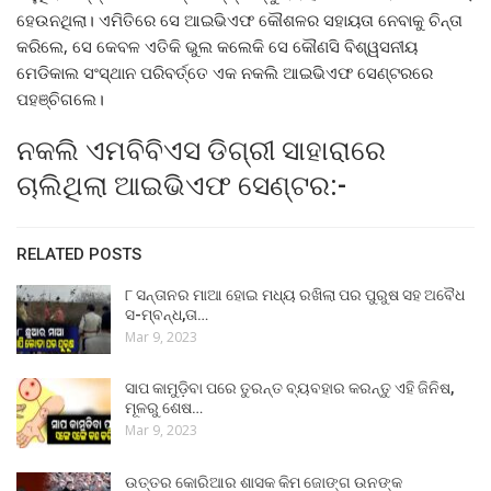
ହେଉନଥିଲା। ଏମିତିରେ ସେ ଆଇଭିଏଫ କୌଶଳର ସହାୟତା ନେବାକୁ ଚିନ୍ତା
କରିଲେ, ସେ କେବଳ ଏତିକି ଭୁଲ କଲେକି ସେ କୌଣସି ବିଶ୍ୱସନୀୟ
ମେଡିକାଲ ସଂସ୍ଥାନ ପରିବର୍ତ୍ତେ ଏକ ନକଲି ଆଇଭିଏଫ ସେଣ୍ଟରରେ
ପହଞ୍ଚିଗଲେ।
ନକଲି ଏମବିବିଏସ ଡିଗ୍ରୀ ସାହାରାରେ
ଚାଲିଥିଲା ଆଇଭିଏଫ ସେଣ୍ଟର:-
RELATED POSTS
୮ ସନ୍ତାନର ମାଆ ହୋଇ ମଧ୍ୟ ରଖିଲା ପର ପୁରୁଷ ସହ ଅବୈଧ
ସ-ମ୍ବନ୍ଧ,ତା…
Mar 9, 2023
ସାପ କାମୁଡ଼ିବା ପରେ ତୁରନ୍ତ ବ୍ୟବହାର କରନ୍ତୁ ଏହି ଜିନିଷ,
ମୂଳରୁ ଶେଷ…
Mar 9, 2023
ଉତ୍ତର କୋରିଆର ଶାସକ କିମ ଜୋଙ୍ଗ ଉନଙ୍କ