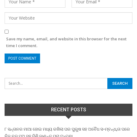
Save my name, email, and website in this browser for the next
time I comment.
RECENT POSTS
୮ ସନ୍ତାନର ମାଆ ହୋଇ ମଧ୍ୟ ରଖିଲା ପର ପୁରୁଷ ସହ ଅବୈଧ ସ-ମ୍ବନ୍ଧ,ତା ପରେ
ନିଜ ବଡ଼ ପୁଅ ସହ ମିଶି,ଜାଣନ୍ତୁ ପୁରା ଘ-ଟଣା