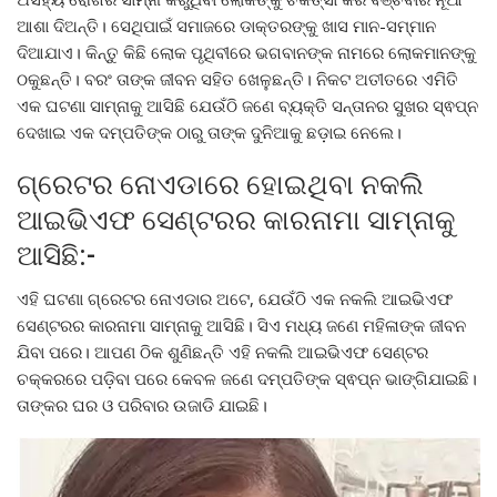
ଆଶା ଦିଅନ୍ତି। ସେଥିପାଇଁ ସମାଜରେ ଡାକ୍ତରଙ୍କୁ ଖାସ ମାନ-ସମ୍ମାନ
ଦିଆଯାଏ। କିନ୍ତୁ କିଛି ଲୋକ ପୃଥିବୀରେ ଭଗବାନଙ୍କ ନାମରେ ଲୋକମାନଙ୍କୁ
ଠକୁଛନ୍ତି। ବରଂ ତାଙ୍କ ଜୀବନ ସହିତ ଖେଳୁଛନ୍ତି। ନିକଟ ଅତୀତରେ ଏମିତି
ଏକ ଘଟଣା ସାମ୍ନାକୁ ଆସିଛି ଯେଉଁଠି ଜଣେ ବ୍ୟକ୍ତି ସନ୍ତାନର ସୁଖର ସ୍ଵପ୍ନ
ଦେଖାଇ ଏକ ଦମ୍ପତିଙ୍କ ଠାରୁ ତାଙ୍କ ଦୁନିଆକୁ ଛଡ଼ାଇ ନେଲେ।
ଗ୍ରେଟର ନୋଏଡାରେ ହୋଇଥିବା ନକଲି
ଆଇଭିଏଫ ସେଣ୍ଟରର କାରନାମା ସାମ୍ନାକୁ
ଆସିଛି:-
ଏହି ଘଟଣା ଗ୍ରେଟର ନୋଏଡାର ଅଟେ, ଯେଉଁଠି ଏକ ନକଲି ଆଇଭିଏଫ
ସେଣ୍ଟରର କାରନାମା ସାମ୍ନାକୁ ଆସିଛି। ସିଏ ମଧ୍ୟ ଜଣେ ମହିଳାଙ୍କ ଜୀବନ
ଯିବା ପରେ। ଆପଣ ଠିକ ଶୁଣିଛନ୍ତି ଏହି ନକଲି ଆଇଭିଏଫ ସେଣ୍ଟର
ଚକ୍କରରେ ପଡ଼ିବା ପରେ କେବଳ ଜଣେ ଦମ୍ପତିଙ୍କ ସ୍ଵପ୍ନ ଭାଙ୍ଗିଯାଇଛି।
ତାଙ୍କର ଘର ଓ ପରିବାର ଉଜାଡି ଯାଇଛି।