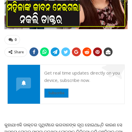
0
Share
Get real time updates directly on you
device, subscribe now.
Subscribe
କୁହାଯାଏକି ଡାକ୍ତର ପୃଥିବୀରେ ଭଗବାନଙ୍କ ରୂପ ହୋଇଥାନ୍ତି କାରଣ ସେ
ଅସହ୍ୟ ରୋଗର ସାମ୍ନା କରୁଥିବା ଲୋକଙ୍କୁ ଚିକିତ୍ସା କରି ବଞ୍ଚିବାର ନୂଆ