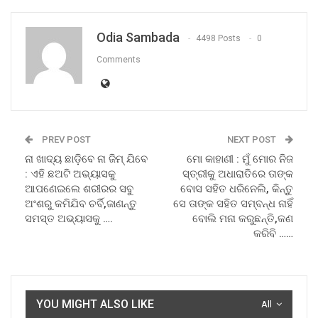
Odia Sambada
4498 Posts
0
Comments
PREV POST
NEXT POST
ନା ଖାଦ୍ୟ ଛାଡ଼ିବେ ନା ଜିମ୍ ଯିବେ
ମୋ କାହାଣୀ : ମୁଁ ମୋର ନିଜ
: ଏହି ଛଅଟି ଅଭ୍ୟାସକୁ
ସ୍ତ୍ରୀକୁ ଅଧାରାତିରେ ତାଙ୍କ
ଆପଣେଇଲେ ଶରୀରର ସବୁ
ବୋସ ସହିତ ଧରିନେଲି, କିନ୍ତୁ
ଅଂଶରୁ କମିଯିବ ଚର୍ବି,ଜାଣନ୍ତୁ
ସେ ତାଙ୍କ ସହିତ ସମ୍ବନ୍ଧ ନାହିଁ
ସମସ୍ତ ଅଭ୍ୟାସକୁ ….
ବୋଲି ମନା କରୁଛନ୍ତି,କଣ
କରିବି ……
YOU MIGHT ALSO LIKE
All