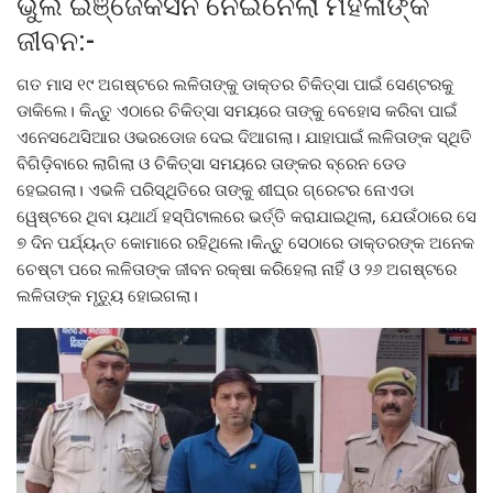
ଭୁଲ ଇଞ୍ଜେକସନ ନେଇନେଲା ମହିଳାଙ୍କ
ଜୀବନ:-
ଗତ ମାସ ୧୯ ଅଗଷ୍ଟରେ ଲଳିତାଙ୍କୁ ଡାକ୍ତର ଚିକିତ୍ସା ପାଇଁ ସେଣ୍ଟରକୁ
ଡାକିଲେ। କିନ୍ତୁ ଏଠାରେ ଚିକିତ୍ସା ସମୟରେ ତାଙ୍କୁ ବେହୋସ କରିବା ପାଇଁ
ଏନେସଥେସିଆର ଓଭରଡୋଜ ଦେଇ ଦିଆଗଲା। ଯାହାପାଇଁ ଲଳିତାଙ୍କ ସ୍ଥିତି
ବିଗିଡ଼ିବାରେ ଲାଗିଲା ଓ ଚିକିତ୍ସା ସମୟରେ ତାଙ୍କର ବ୍ରେନ ଡେଡ
ହେଇଗଲା। ଏଭଳି ପରିସ୍ଥିତିରେ ତାଙ୍କୁ ଶୀଘ୍ର ଗ୍ରେଟର ନୋଏଡା
ୱେଷ୍ଟରେ ଥିବା ୟଥାର୍ଥ ହସ୍ପିଟାଲରେ ଭର୍ତ୍ତି କରାଯାଇଥିଲା, ଯେଉଁଠାରେ ସେ
୭ ଦିନ ପର୍ଯ୍ୟନ୍ତ କୋମାରେ ରହିଥିଲେ।କିନ୍ତୁ ସେଠାରେ ଡାକ୍ତରଙ୍କ ଅନେକ
ଚେଷ୍ଟା ପରେ ଲଳିତାଙ୍କ ଜୀବନ ରକ୍ଷା କରିହେଲା ନାହିଁ ଓ ୨୬ ଅଗଷ୍ଟରେ
ଲଳିତାଙ୍କ ମୃତ୍ୟୁ ହୋଇଗଲା।