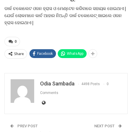
ଡାର୍କ ଚକୋଲେଟ ଓଜନ ହ୍ରାସ ଓ ମେଣ୍ଟେନ କରିବାରେ ସହାୟକ ହୋଇଥାଏ|
ଯେଉଁ ଲୋକମାନେ କାର୍ବ ଆହାର ନିଅନ୍ତି ଡାର୍କ ଚକୋଲେଟ୍ ଖାଇଲେ ଓଜନ
ହ୍ରାସ ହୋଇଥାଏ|
0
Share
Facebook
WhatsApp
Odia Sambada
4498 Posts
0
Comments
PREV POST
NEXT POST