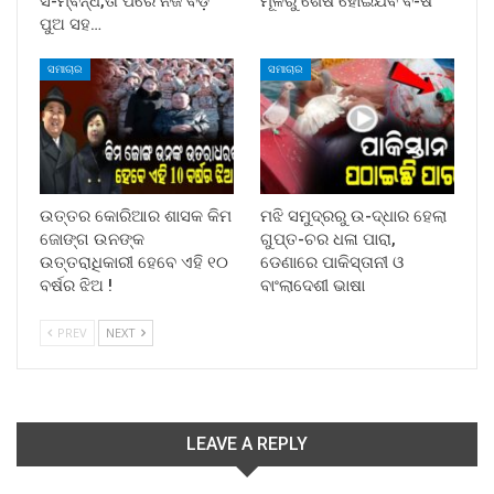
ସ-ମ୍ବନ୍ଧ,ତା ପରେ ନିଜ ବଡ଼
ମୂଳରୁ ଶେଷ ହୋଇଯିବ ବି-ଷ
ପୁଅ ସହ…
ସମାଚାର
ସମାଚାର
ଉତ୍ତର କୋରିଆର ଶାସକ କିମ
ମଝି ସମୁଦ୍ରରୁ ଉ-ଦ୍ଧାର ହେଲା
ଜୋଙ୍ଗ ଉନଙ୍କ
ଗୁପ୍ତ-ଚର ଧଳା ପାରା,
ଉତ୍ତରାଧିକାରୀ ହେବେ ଏହି ୧୦
ଡେଣାରେ ପାକିସ୍ତାନୀ ଓ
ବର୍ଷର ଝିଅ !
ବାଂଲାଦେଶୀ ଭାଷା
PREV
NEXT
LEAVE A REPLY