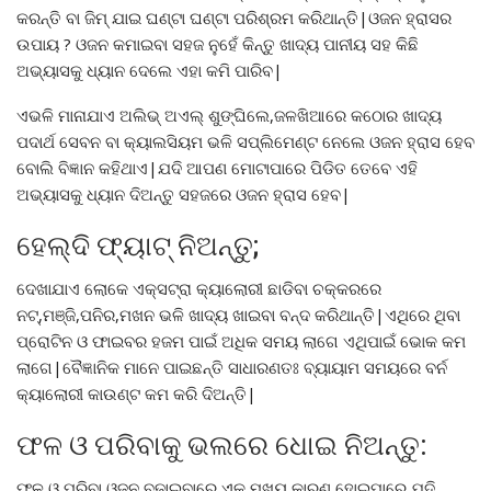
କରନ୍ତି ବା ଜିମ୍ ଯାଇ ଘଣ୍ଟା ଘଣ୍ଟା ପରିଶ୍ରମ କରିଥାନ୍ତି|ଓଜନ ହ୍ରାସର
ଉପାୟ ? ଓଜନ କମାଇବା ସହଜ ନୁହେଁ କିନ୍ତୁ ଖାଦ୍ୟ ପାନୀୟ ସହ କିଛି
ଅଭ୍ୟାସକୁ ଧ୍ୟାନ ଦେଲେ ଏହା କମି ପାରିବ|
ଏଭଳି ମାନାଯାଏ ଅଲିଭ୍ ଅଏଲ୍ ଶୁଙ୍ଘିଲେ,ଜଳଖିଆରେ କଠୋର ଖାଦ୍ୟ
ପଦାର୍ଥ ସେବନ ବା କ୍ୟାଲସିୟମ ଭଳି ସପ୍ଲିମେଣ୍ଟ ନେଲେ ଓଜନ ହ୍ରାସ ହେବ
ବୋଲି ବିଜ୍ଞାନ କହିଥାଏ|ଯଦି ଆପଣ ମୋଟାପାରେ ପିଡିତ ତେବେ ଏହି
ଅଭ୍ୟାସକୁ ଧ୍ୟାନ ଦିଅନ୍ତୁ ସହଜରେ ଓଜନ ହ୍ରାସ ହେବ|
ହେଲ୍ଦି ଫ୍ୟାଟ୍ ନିଅନ୍ତୁ;
ଦେଖାଯାଏ ଲୋକେ ଏକ୍ସଟ୍ରା କ୍ୟାଲୋରୀ ଛାଡିବା ଚକ୍କରରେ
ନଟ୍,ମଞ୍ଜି,ପନିର,ମଖନ ଭଳି ଖାଦ୍ୟ ଖାଇବା ବନ୍ଦ କରିଥାନ୍ତି|ଏଥିରେ ଥିବା
ପ୍ରୋଟିନ ଓ ଫାଇବର ହଜମ ପାଇଁ ଅଧିକ ସମୟ ଲାଗେ ଏଥିପାଇଁ ଭୋକ କମ
ଲାଗେ|ବୈଜ୍ଞାନିକ ମାନେ ପାଇଛନ୍ତି ସାଧାରଣତଃ ବ୍ୟାୟାମ ସମୟରେ ବର୍ନ
କ୍ୟାଲୋରୀ କାଉଣ୍ଟ କମ କରି ଦିଅନ୍ତି|
ଫଳ ଓ ପରିବାକୁ ଭଲରେ ଧୋଇ ନିଅନ୍ତୁ:
ଫଳ ଓ ପରିବା ଓଜନ ବଢ଼ାଇବାରେ ଏକ ମୁଖ୍ୟ କାରଣ ହୋଇପାରେ ଯଦି