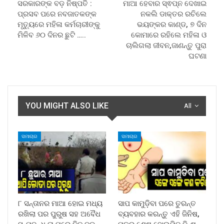
ସରକାରଙ୍କ ବଡ଼ ନିଷ୍ପତି :
ମାଆ ହେବାର ସ୍ଵପ୍ନ ଦେଖାଇ
ପ୍ରସବ ପରେ ନବଜାତକଙ୍କ
ନକଲି ଡାକ୍ତର ରଚିଲେ
ମୃତ୍ୟୁରେ ମହିଳା କର୍ମଚାରୀଙ୍କୁ
ଭୟଙ୍କର କାଣ୍ଡ, ୭ ଦିନ
ମିଳିବ ୬୦ ଦିନର ଛୁଟି …..
କୋମାରେ ରହିଲେ ମହିଳା ଓ
ଚାଲିଗଲା ଜୀବନ,ଜାଣନ୍ତୁ ପୁରା
ଘଟଣା
YOU MIGHT ALSO LIKE
All
ସମାଚାର
ସମାଚାର
୮ ସନ୍ତାନର ମାଆ ହୋଇ ମଧ୍ୟ
ସାପ କାମୁଡ଼ିବା ପରେ ତୁରନ୍ତ
ରଖିଲା ପର ପୁରୁଷ ସହ ଅବୈଧ
ବ୍ୟବହାର କରନ୍ତୁ ଏହି ଜିନିଷ,