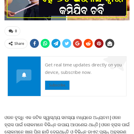
0
Share
Get real time updates directly on you
device, subscribe now.
Subscribe
ଓଜନ ବୃଦ୍ଧି ଏକ ଜଟିଳ ସ୍ୱାସ୍ଥ୍ୟ ସମସ୍ୟା ମଧ୍ୟରେ ଅନ୍ୟତମ|ଓଜନ
ହ୍ରାସ ପାଇଁ ଲୋକମାନେ ବିଭିନ୍ନ ଉପାୟ ଆପଣେଇ ଥାନ୍ତି|ଓଜନ ହ୍ରାସ ପାଇଁ
ଲୋକମାନେ ଖାନା ପିନା ଛାଡି ଦେଇଥାନ୍ତି ଓ ବିଭିନ୍ନ ଡାଏଟ୍ ପ୍ଲାନ୍ ଅନୁସରଣ