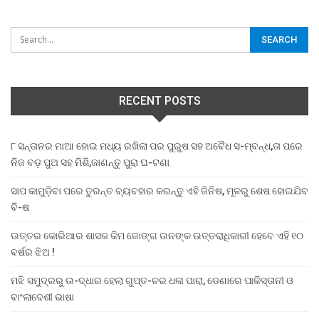
RECENT POSTS
୮ ସନ୍ତାନର ମାଆ ହୋଇ ମଧ୍ୟ ରଖିଲା ପର ପୁରୁଷ ସହ ଅବୈଧ ସ-ମ୍ବନ୍ଧ,ତା ପରେ
ନିଜ ବଡ଼ ପୁଅ ସହ ମିଶି,ଜାଣନ୍ତୁ ପୁରା ଘ-ଟଣା
ସାପ କାମୁଡ଼ିବା ପରେ ତୁରନ୍ତ ବ୍ୟବହାର କରନ୍ତୁ ଏହି ଜିନିଷ, ମୂଳରୁ ଶେଷ ହୋଇଯିବ
ବି-ଷ
ଉତ୍ତର କୋରିଆର ଶାସକ କିମ ଜୋଙ୍ଗ ଉନଙ୍କ ଉତ୍ତରାଧିକାରୀ ହେବେ ଏହି ୧୦
ବର୍ଷର ଝିଅ !
ମଝି ସମୁଦ୍ରରୁ ଉ-ଦ୍ଧାର ହେଲା ଗୁପ୍ତ-ଚର ଧଳା ପାରା, ଡେଣାରେ ପାକିସ୍ତାନୀ ଓ
ବାଂଲାଦେଶୀ ଭାଷା