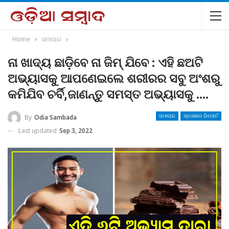
Home
ସମାଚାର
ନା ଖାଦ୍ୟ ଛାଡ଼ିବେ ନା ଜିମ୍ ଯିବେ : ଏହି ଛଅଟି
ଅଭ୍ୟାସକୁ ଆପଣେଇଲେ ଶରୀରର ସବୁ ଅଂଶରୁ
କମିଯିବ ଚର୍ବି,ଜାଣନ୍ତୁ ସମସ୍ତ ଅଭ୍ୟାସକୁ ….
By
Odia Sambada
ସମାଚାର
ସ୍ପେଶାଲ ରିପୋର୍ଟ
Last updated
Sep 3, 2022