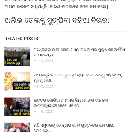
ଆପଣ ଭଲରେ ନ ଧୁଅନ୍ତି|କାରଣ କୀଟନାଶକ ହଜମ କମ କରେ|
ଅଲିଭ ତେଲକୁ ସୁଙ୍ଘିବା ବଢିଆ ବିଚାର:
RELATED POSTS
୮ ସନ୍ତାନର ମାଆ ହୋଇ ମଧ୍ୟ ରଖିଲା ପର ପୁରୁଷ ସହ ଅବୈଧ
ସ-ମ୍ବନ୍ଧ,ତା…
Mar 9, 2023
ସାପ କାମୁଡ଼ିବା ପରେ ତୁରନ୍ତ ବ୍ୟବହାର କରନ୍ତୁ ଏହି ଜିନିଷ,
ମୂଳରୁ ଶେଷ…
Mar 9, 2023
ଉତ୍ତର କୋରିଆର ଶାସକ କିମ ଜୋଙ୍ଗ ଉନଙ୍କ
ଉତ୍ତରାଧିକାରୀ ହେବେ ଏହି ୧୦…
Mar 9, 2023
ମଝି ସମୁଦ୍ରରୁ ଉ-ଦ୍ଧାର ହେଲା ଗୁପ୍ତ-ଚର ଧଳା ପାରା,
ଡେଣାରେ…