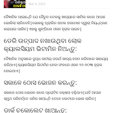
Mar 9, 2023
ବୈଜ୍ଞାନିକ ପାଇଛନ୍ତି ଯେ ଜୈତୁନ ତେଲକୁ ଖାଦ୍ୟରେ ସାମିଲ କଲେ ଆପଣ
ଭୋକିଲା ଲାଗିବେନି|ଭୋକକୁ ଘ୍ରାଲିନ ନାମକ ହରମୋନ ଦ୍ୱାରା ନିୟନ୍ତ୍ରଣ
କରାଯାଇ ପାରିବ|ଏହାକୁ ଶୁଙ୍ଘିଲେ ଓଜନ ହ୍ରାସ ପାଇବ|
ଡେରି ଉତ୍ପାଦ ନଖାଉଥିବା ଲୋକ
କ୍ୟାଲସିୟମ ଭିଟାମିନ ନିଅନ୍ତୁ:
ବୈଜ୍ଞାନିକ ଅନୁସାରେ ଦୁଗ୍ଧ ଜାତୀୟ ପଦାର୍ଥ ଖାଦ୍ୟ ହଜମ କରିବାରେ ସାହାଯ୍ୟ
କରିଥାଏ|କ୍ୟାଲସିୟମ ଭିଟାମିନ ନେବା ଫଳରେ ଓଜନ ୨୬-୭୦% ହ୍ରାସ
ହୋଇଥାଏ|
ସକାଳେ ଠୋସ ଭୋଜନ କରନ୍ତୁ:
ସକାଳେ ଠୋସ ଭୋଜନ କଲେ ପ୍ରୋଟିନ ଦକ୍ଷତା ବଢ଼ିଥାଏ|ଯଦି ଆପଣ
ସ୍ମୁଥ ପରିବର୍ତ୍ତେ ପନିର ଖାଆନ୍ତି ତେବେ ଲେଟରେ ଭୋକ ଲାଗିବ|
ଡାର୍କ ଚକୋଲେଟ ଖାଆନ୍ତୁ: