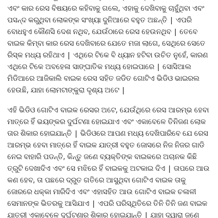
ଏବଂ କାର ରେସ ବିଷୟରେ କହିବାକୁ ଗଲେ, ଏହାକୁ ଦେଖିବାକୁ ଚାହୁଁଥିବା ଏବଂ
ପସନ୍ଦ କରୁଥିବା ଲୋକଙ୍କ ସଂଖ୍ୟା ଦୁନିଆରେ ବହୁତ ଅଛନ୍ତି | ଏପରି
ବୋଧହୁଏ କୌଣସି ଦେଶ ନଥିବ, ଯେଉଁଠାରେ ରେସ ହେଉନଥିବ | ତେବେ
ବାଇକ କିମ୍ବା କାର ରେସ ଦେଖିବାରେ ଯେତେ ମଜା ଲାଗେ, ସେଥିରେ ସେତେ
ରିସ୍କ ମଧ୍ୟ ରହିଥାଏ | ଏଥିରେ ଟିକେ ବି ଧ୍ୟାନ ହଟିବା ଉଚିତ ନୁହେଁ, କାରଣ
ଏଥିରେ ଟିକେ ଅବହେଳା ସାଙ୍ଘାତିକ ମଧ୍ୟ ହୋଇପାରେ | ସୋସିଆଲ
ମିଡିଆରେ ଆଜିକାଲି ବାଇକ ରେସ ସହିତ ଜଡିତ ଗୋଟିଏ ଭିଡିଓ ଭାଇରଲ
ହେଉଛି, ଯାହା ଲୋମଟାଙ୍କୁରା ଦୃଶ୍ୟ ଅଟେ |
ଏହି ଭିଡିଓ ଗୋଟିଏ ବାଇକ ରେସର ଅଟେ, ଯେଉଁଥିରେ ରେସ ଆରମ୍ଭ ହେବା
ମାତ୍ରେ ହିଁ ଭୟଙ୍କର ଦୁର୍ଘଟଣା ହୋଇଯାଏ ଏବଂ ଏକାବେଳେ ତିନିଜଣ ଲୋକ
ତାର ଶିକାର ହୋଇଯାନ୍ତି | ଭିଡିଓରେ ଆପଣ ମଧ୍ୟ ଦେଖିପାରିବେ ଯେ ରେସ
ଆରମ୍ଭ ହେବା ମାତ୍ରେ ହିଁ ବାଇକ ଯାତ୍ରୀ ବହୁତ ଜୋସରେ ନିଜ ନିଜର ଗାଡି
ନେଇ ବାହାରି ପଡନ୍ତି, କିନ୍ତୁ ଜଣେ ବ୍ୟକ୍ତିଙ୍କ ବାଇକରେ ଅଚାନକ କିଛି
ତ୍ରୁଟି ଦେଖାଦିଏ ଏବଂ ସେ ମଝିରେ ହିଁ ବାଇକକୁ ଅଟକାଇ ଦିଏ | ତାପରେ ଆଉ
କଣ ହେବ, ତା ପଛରେ ଦ୍ରୁତ ଗତିରେ ଆସୁଥିବା ଗୋଟିଏ ବାଇକ ତାକୁ
ଜୋରରେ ଧକ୍କା ମାରିଦିଏ ଏବଂ ଏହାସହିତ ଆଉ ଗୋଟିଏ ବାଇକ ଚଳାଳୀ
ସେମାନଙ୍କ ଭିତରକୁ ଆସିଯାଏ | ଏପରି ପରିସ୍ଥିତିରେ ତିନି ତିନି ଜଣ ବାଇକ
ଯାତ୍ରୀ ଏକାବେଳେ ଦୁର୍ଘଟଣାର ଶିକାର ହୋଇଯାନ୍ତି | ଯାହା ଦ୍ୱାରା ଜଣେ