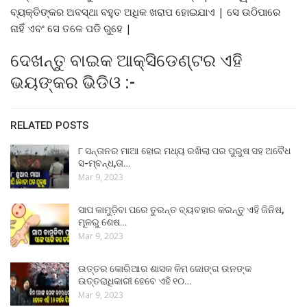
ବ୍ୟକ୍ତିଙ୍କର ଅବସ୍ଥା ବହୁତ ଅଧିକ ଖରାପ ହୋଇଯାଏ | ସେ ଉଠିପାରେ
ନାହିଁ ଏବଂ ସେ ତଳେ ପଡି ରୁହେ |
ଦେଖନ୍ତୁ ବାଇକ ଆକ୍ସିଡେଣ୍ଟର ଏହି
ଭୟଙ୍କର ଭିଡିଓ :-
RELATED POSTS
୮ ସନ୍ତାନର ମାଆ ହୋଇ ମଧ୍ୟ ରଖିଲା ପର ପୁରୁଷ ସହ ଅବୈଧ
ସ-ମ୍ବନ୍ଧ,ତା…
Mar 9, 2023
ସାପ କାମୁଡ଼ିବା ପରେ ତୁରନ୍ତ ବ୍ୟବହାର କରନ୍ତୁ ଏହି ଜିନିଷ,
ମୂଳରୁ ଶେଷ…
Mar 9, 2023
ଉତ୍ତର କୋରିଆର ଶାସକ କିମ ଜୋଙ୍ଗ ଉନଙ୍କ
ଉତ୍ତରାଧିକାରୀ ହେବେ ଏହି ୧୦…
Mar 9, 2023