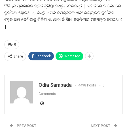
ବିଭିନ୍ନ ପ୍ରକାରର ପ୍ରତିକ୍ରିୟା ମଧ୍ୟ ଦେଇଛନ୍ତି | ଏମିତିରେ ତ ରେସରେ
ଦୁର୍ଘଟଣା ହୋଇଥାଏ, କିନ୍ତୁ ଏପରି ବିପଜ୍ଜନକ ଏବଂ ଭୟଙ୍କର ଦୁର୍ଘଟଣା
ବହୁତ କମ ଦେଖିବାକୁ ମିଳିଥାଏ, ଯାହା କି ସିଧା ହସ୍ପିଟାଲ ପହଞ୍ଚାଇ ଦେଇଥାଏ
|
0
Share
Facebook
WhatsApp
Odia Sambada
4498 Posts
0
Comments
PREV POST
NEXT POST