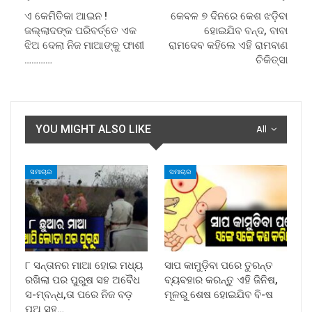
ଏ କେମିତିକା ଆଇନ !
କେବଳ ୭ ଦିନରେ କେଶ ଝଡ଼ିବା
ଜଲ୍ଲାଦଙ୍କ ପରିବର୍ତ୍ତେ ଏକ
ହୋଇଯିବ ବନ୍ଦ, ବାବା
ଝିଅ ଦେଲା ନିଜ ମାଆଙ୍କୁ ଫାଶୀ
ରାମଦେବ କହିଲେ ଏହି ରାମବାଣ
…………
ଚିକିତ୍ସା
YOU MIGHT ALSO LIKE
All
ସମାଚାର
ସମାଚାର
୮ ସନ୍ତାନର ମାଆ ହୋଇ ମଧ୍ୟ
ସାପ କାମୁଡ଼ିବା ପରେ ତୁରନ୍ତ
ରଖିଲା ପର ପୁରୁଷ ସହ ଅବୈଧ
ବ୍ୟବହାର କରନ୍ତୁ ଏହି ଜିନିଷ,
ସ-ମ୍ବନ୍ଧ,ତା ପରେ ନିଜ ବଡ଼
ମୂଳରୁ ଶେଷ ହୋଇଯିବ ବି-ଷ
ପୁଅ ସହ…