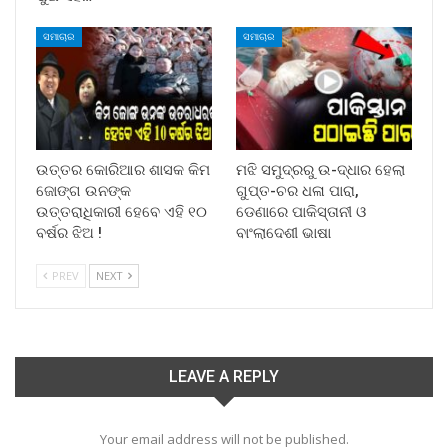
ସମାଚାର
ସମାଚାର
ଉତ୍ତର କୋରିଆର ଶାସକ କିମ
ମଝି ସମୁଦ୍ରରୁ ଉ-ଦ୍ଧାର ହେଲା
ଜୋଙ୍ଗ ଉନଙ୍କ
ଗୁପ୍ତ-ଚର ଧଳା ପାରା,
ଉତ୍ତରାଧିକାରୀ ହେବେ ଏହି ୧୦
ଡେଣାରେ ପାକିସ୍ତାନୀ ଓ
ବର୍ଷର ଝିଅ !
ବାଂଲାଦେଶୀ ଭାଷା
PREV
NEXT
LEAVE A REPLY
Your email address will not be published.