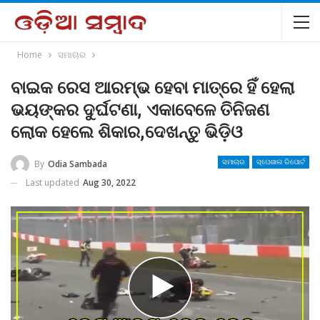
Home
ସମାଚାର
ବାଇକ ରେସ ଆରମ୍ଭ ହେବା ମାତ୍ରେ ହିଁ ହେଲା
ଭୟଙ୍କର ଦୁର୍ଘଟଣା, ଏକାବେଳେ ତିନିଜଣ
ଲୋକ ହେଲେ ଶିକାର,ଦେଖନ୍ତୁ ଭିଡ଼ିଓ
By
Odia Sambada
ସମାଚାର
ସ୍ପେଶାଲ ରିପୋର୍ଟ
Last updated
Aug 30, 2022