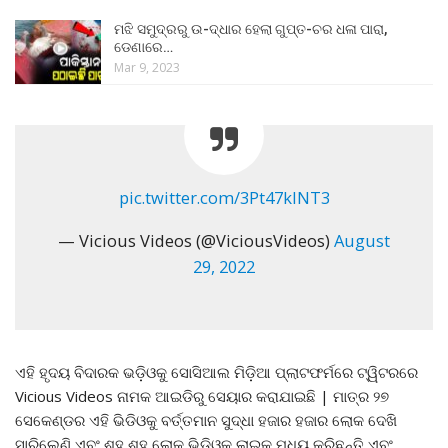
ମଝି ସମୁଦ୍ରରୁ ଉ-ଦ୍ଧାର ହେଲା ଗୁପ୍ତ-ଚର ଧଳା ପାରା,
ଡେଣାରେ…
Mar 9, 2023
pic.twitter.com/3Pt47klNT3
— Vicious Videos (@ViciousVideos)
August
29, 2022
ଏହି ହୃଦୟ ବିଦାରକ ଭଡ଼ିଓକୁ ସୋସିଆଲ ମିଡ଼ିଆ ପ୍ଲାଟଫର୍ମରେ ଟ୍ୱିଟରରେ
Vicious Videos ନାମକ ଆଇଡିରୁ ସେୟାର କରାଯାଇଛି | ମାତ୍ର ୨୭
ସେକେଣ୍ଡର ଏହି ଭିଡିଓକୁ ବର୍ତ୍ତମାନ ସୁଦ୍ଧା ହଜାର ହଜାର ଲୋକ ଦେଖି
ସାରିଲେଣି ଏବଂ ଶହ ଶହ ଲୋକ ଭିଡିଓକୁ ଲାଇକ ମଧ୍ୟ କରିଛନ୍ତି ଏବଂ