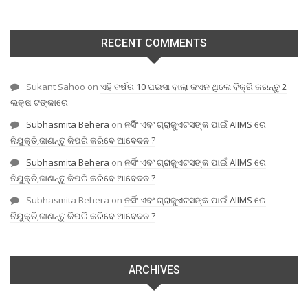
RECENT COMMENTS
Sukant Sahoo
on
ଏହି ବର୍ଷର 10 ପଇସା ବାଲା କଏନ ଥିଲେ ବିକ୍ରି କରନ୍ତୁ 2
ଲକ୍ଷ ଟଙ୍କାରେ
Subhasmita Behera
on
ନର୍ସିଂ ଏବଂ ଗ୍ରାଜୁଏଟସଙ୍କ ପାଇଁ AIIMS ରେ
ନିଯୁକ୍ତି,ଜାଣନ୍ତୁ କିପରି କରିବେ ଆବେଦନ ?
Subhasmita Behera
on
ନର୍ସିଂ ଏବଂ ଗ୍ରାଜୁଏଟସଙ୍କ ପାଇଁ AIIMS ରେ
ନିଯୁକ୍ତି,ଜାଣନ୍ତୁ କିପରି କରିବେ ଆବେଦନ ?
Subhasmita Behera
on
ନର୍ସିଂ ଏବଂ ଗ୍ରାଜୁଏଟସଙ୍କ ପାଇଁ AIIMS ରେ
ନିଯୁକ୍ତି,ଜାଣନ୍ତୁ କିପରି କରିବେ ଆବେଦନ ?
ARCHIVES