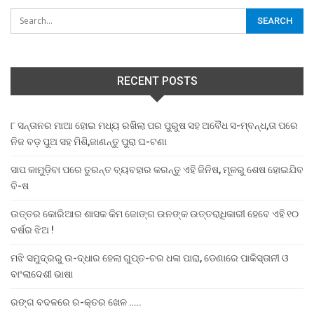
RECENT POSTS
୮ ସନ୍ତାନର ମାଆ ହୋଇ ମଧ୍ୟ ରଖିଲା ପର ପୁରୁଷ ସହ ଅବୈଧ ସ-ମ୍ବନ୍ଧ,ତା ପରେ
ନିଜ ବଡ଼ ପୁଅ ସହ ମିଶି,ଜାଣନ୍ତୁ ପୁରା ଘ-ଟଣା
ସାପ କାମୁଡ଼ିବା ପରେ ତୁରନ୍ତ ବ୍ୟବହାର କରନ୍ତୁ ଏହି ଜିନିଷ, ମୂଳରୁ ଶେଷ ହୋଇଯିବ
ବି-ଷ
ଉତ୍ତର କୋରିଆର ଶାସକ କିମ ଜୋଙ୍ଗ ଉନଙ୍କ ଉତ୍ତରାଧିକାରୀ ହେବେ ଏହି ୧୦
ବର୍ଷର ଝିଅ !
ମଝି ସମୁଦ୍ରରୁ ଉ-ଦ୍ଧାର ହେଲା ଗୁପ୍ତ-ଚର ଧଳା ପାରା, ଡେଣାରେ ପାକିସ୍ତାନୀ ଓ
ବାଂଲାଦେଶୀ ଭାଷା
ରଙ୍ଗ ବଦଳରେ ର-କ୍ତର ଖେଳ …..