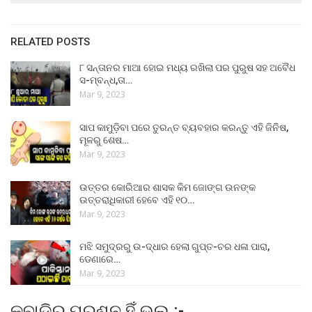
RELATED POSTS
୮ ସନ୍ତାନର ମାଆ ହୋଇ ମଧ୍ୟ ରଖିଲା ପର ପୁରୁଷ ସହ ଅବୈଧ
ସ-ମ୍ବନ୍ଧ,ତା…
Mar 9, 2023
ସାପ କାମୁଡ଼ିବା ପରେ ତୁରନ୍ତ ବ୍ୟବହାର କରନ୍ତୁ ଏହି ଜିନିଷ,
ମୂଳରୁ ଶେଷ…
Mar 9, 2023
ଉତ୍ତର କୋରିଆର ଶାସକ କିମ ଜୋଙ୍ଗ ଉନଙ୍କ
ଉତ୍ତରାଧିକାରୀ ହେବେ ଏହି ୧୦…
Mar 9, 2023
ମଝି ସମୁଦ୍ରରୁ ଉ-ଦ୍ଧାର ହେଲା ଗୁପ୍ତ-ଚର ଧଳା ପାରା,
ଡେଣାରେ…
Mar 9, 2023
କବାଡିର ପ୍ରଶ୍ନ ହିଁ ଭୁଲ :-