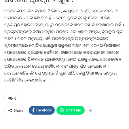
କବାଡିରେ ଗୋଟିଏ ଟିମରେ 7 ଜଣ ପ୍ଲେୟର୍ ଥାଆନ୍ତି, ଯେତେବେଳେ କି
ଅପ୍ସନରେ ଏପରି କିଛି ବି ନାହିଁ । ତେବେ ଦୁଇଟି ଟିମକୁ ନେଇ 14 ଜଣ
ପ୍ଲେୟର ହୋଇପାରିବେ, କିନ୍ତୁ ପ୍ରଶ୍ନରେ ଏପରି କିଛି ବି ଲେଖାଯାଇ ନାହିଁ ।
ପ୍ରଶ୍ନପତ୍ରରେ ଦିଆଯାଇଥିବା ପ୍ରଶ୍ନ ଏବଂ ଏହାର ଅପ୍ସନ୍ ବିଲକୁଲ ଭୁଲ
ଅଟେ । ଖବର ଅନୁଯାୟୀ, ଏହି ପ୍ରଶ୍ନପତ୍ର ଉତ୍ତରପ୍ରଦେଶରେ
ପ୍ରୟାଗରାଜର ଗୋଟିଏ ଜଣାଶୁଣା ସ୍କୁଲର ଅଟେ ଏବଂ ଏଠାରେ ପିଲାମାନେ
ଯେତେବେଳେ ପ୍ରଶ୍ନକୁ ଦେଖିଲେ, ସେତେବେଳେ କନଫ୍ୟୁଜ ହୋଇଗଲେ ।
ଯେତେବେଳେ ପିଲାମାନେ ପ୍ରଶ୍ନପତ୍ର ନେଇ ଘରକୁ ଗଲେ, ସେତେବେଳେ
ଅଭିଭାବକମାନେ ପେପର୍ ଦେଖିଲେ ଏବଂ ଆଶ୍ଚର୍ଯ୍ୟ ହୋଇଗଲେ ।
ସେମାନେ କହିଛନ୍ତି ଯେ ପ୍ରଶ୍ନ ହିଁ ଭୁଲ ଅଛି, ତେଣୁ ପିଲାମାନେ ଉତ୍ତର
କେମିତି ଠିକ୍ ଦେଇପାରିବେ ।
0
Share
Facebook
WhatsApp