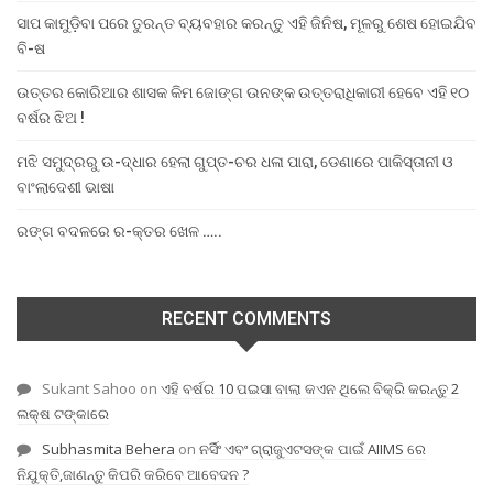
ସାପ କାମୁଡ଼ିବା ପରେ ତୁରନ୍ତ ବ୍ୟବହାର କରନ୍ତୁ ଏହି ଜିନିଷ, ମୂଳରୁ ଶେଷ ହୋଇଯିବ
ବି-ଷ
ଉତ୍ତର କୋରିଆର ଶାସକ କିମ ଜୋଙ୍ଗ ଉନଙ୍କ ଉତ୍ତରାଧିକାରୀ ହେବେ ଏହି ୧୦
ବର୍ଷର ଝିଅ !
ମଝି ସମୁଦ୍ରରୁ ଉ-ଦ୍ଧାର ହେଲା ଗୁପ୍ତ-ଚର ଧଳା ପାରା, ଡେଣାରେ ପାକିସ୍ତାନୀ ଓ
ବାଂଲାଦେଶୀ ଭାଷା
ରଙ୍ଗ ବଦଳରେ ର-କ୍ତର ଖେଳ …..
RECENT COMMENTS
Sukant Sahoo
on
ଏହି ବର୍ଷର 10 ପଇସା ବାଲା କଏନ ଥିଲେ ବିକ୍ରି କରନ୍ତୁ 2
ଲକ୍ଷ ଟଙ୍କାରେ
Subhasmita Behera
on
ନର୍ସିଂ ଏବଂ ଗ୍ରାଜୁଏଟସଙ୍କ ପାଇଁ AIIMS ରେ
ନିଯୁକ୍ତି,ଜାଣନ୍ତୁ କିପରି କରିବେ ଆବେଦନ ?