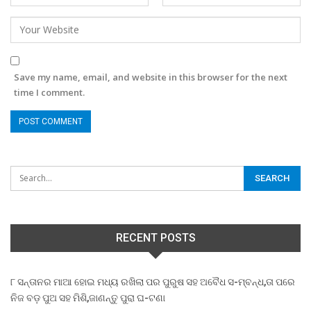
Save my name, email, and website in this browser for the next
time I comment.
RECENT POSTS
୮ ସନ୍ତାନର ମାଆ ହୋଇ ମଧ୍ୟ ରଖିଲା ପର ପୁରୁଷ ସହ ଅବୈଧ ସ-ମ୍ବନ୍ଧ,ତା ପରେ
ନିଜ ବଡ଼ ପୁଅ ସହ ମିଶି,ଜାଣନ୍ତୁ ପୁରା ଘ-ଟଣା