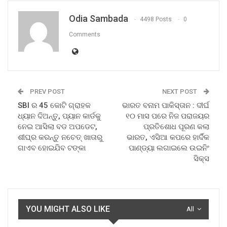
Odia Sambada
4498 Posts
0
Comments
PREV POST
NEXT POST
SBI ର 45 କୋଟି ଗ୍ରାହକ
ଭାରତ ବନାମ ପାକିସ୍ତାନ : ଦୀର୍ଘ
ଧ୍ୟାନ ଦିଅନ୍ତୁ, ପ୍ୟାନ କାର୍ଡକୁ
୧୦ ମାସ ପରେ ନିଜ ପରାଜୟର
ନେଇ ଆସିଲା ବଡ ଅପଡେଟ,
ପ୍ରତିଶୋଧ ପୂରଣ କଲା
ଶୀଘ୍ର କରନ୍ତୁ ନଚେତ୍ ଖାତାରୁ
ଭାରତ, ଏସିଆ କପରେ ହାର୍ଦିକ
ଗାଏବ ହୋଇଯିବ ଟଙ୍କା
ପାଣ୍ଡ୍ୟା ଲଗାଇଲେ ଉଇନିଂ
ସିକ୍ସ
YOU MIGHT ALSO LIKE
All