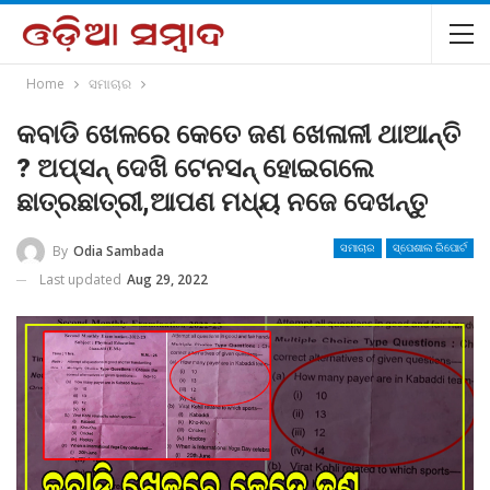
Home
ସମାଚାର
କବାଡି ଖେଳରେ କେତେ ଜଣ ଖେଳାଳୀ ଥାଆନ୍ତି
? ଅପ୍ସନ୍ ଦେଖି ଟେନସନ୍ ହୋଇଗଲେ
ଛାତ୍ରଛାତ୍ରୀ,ଆପଣ ମଧ୍ୟ ନଜେ ଦେଖନ୍ତୁ
By
Odia Sambada
ସମାଚାର
ସ୍ପେଶାଲ ରିପୋର୍ଟ
Last updated
Aug 29, 2022