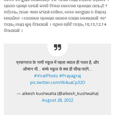
ପ୍ରଥମ ପ୍ରଶ୍ନ ହେଉଛି କବାଡି ଟିମରେ କେତେଜଣ ପ୍ଲେୟର ଥାଆନ୍ତି ?
ବର୍ତ୍ତମାନ୍ ଆପଣ ଏହାର ଇଂରାଜୀ ଦେଖିବେ, ତେବେ କନଫ୍ୟୁଜ ତ ନିଶ୍ଚୟ
ହୋଇଯିବେ । ପେପରରେ ପ୍ଲେୟର ଜାଗାରେ ପେୟର ଲେଖାଯାଇଛି ଏବଂ
ଅପ୍ସନ୍ ମଧ୍ୟ ଭୁଲ୍ ଦିଆଯାଇଛି । ଏଥିରେ ଚାରିଟି ଅପ୍ସନ୍ 10,13,12,14
ଦିଆଯାଇଛି ।
प्रयागराज के नामी स्कूल में पहला सवाल ही गलत है, और
ऑप्शन भी… बच्चे स्कूल से क्या ही सीख पाएंगे…
#ViralPhoto
#Prayagraj
pic.twitter.com/t64uaCp32O
— alkesh kushwaha (@alkesh_kushwaha)
August 28, 2022