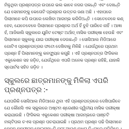
ମିଳୁଥିବା ପ୍ରଶ୍ନପତ୍ର ଉପରେ ଭଲ ଭାବେ ନଜର ପକାନ୍ତି ଏବଂ ଦେଖନ୍ତି
ଯେ ସେମାନଙ୍କୁ କେତୋଟି ପ୍ରଶ୍ନର ଉତ୍ତର ଜଣା ଅଛି । ଏହାପରେ
ପିଲାମାନେ କପି ଉପରେ ଲେଖିବା ଆରମ୍ଭ କରିଦିଅନ୍ତି । ସେତେବେଳେ କଣ୍
ହେବ, ଯେତେବେଳେ ପିଲାମାନେ ପ୍ରଶ୍ନର ଅର୍ଥ ହିଁ ବୁଝି ପାରିବେ ନାହିଁ । ଆଜ୍ଞା
ହଁ, ଆଜିକାଲି ସ୍କୁଲରେ ୟୁନିଟ ଟେଷ୍ଟ ଅର୍ଥାତ୍ ମାସିକ ପରୀକ୍ଷା ହେଉଛି ଏବଂ
ପିଲାମାନେ ସ୍କୁଲକୁ ଯାଇ ପରୀକ୍ଷା ଦେଉଛନ୍ତି । ସୋସିଆଲ ମିଡିଆରେ
ଗୋଟିଏ ପ୍ରଶ୍ନପତ୍ରର ଫଟୋ ଦେଖିବାକୁ ମିଳିଛି । ଯେଉଁଥିରେ ପ୍ରଥମ
ପ୍ରଶ୍ନ ହିଁ ପିଲାମାନଙ୍କୁ କନଫ୍ୟୁଜ କରୁଛି । ଏହି ପ୍ରଶ୍ନପତ୍ର ଫିଜିକଲ
ଏକୁକେଶନ ସହ ଜଡ଼ିତ, ଯେଉଁଥିରେ ଏପରି ଅନେକ ପ୍ରଶ୍ନ ରହିଛି, ଯାହାକି
ସ୍ପୋର୍ଟସ ସହିତ ଜଡ଼ିତ ।
ସ୍କୁଲରେ ଛାତ୍ରମାନଙ୍କୁ ମିଳିଲା ଏପରି
ପ୍ରଶ୍ନପତ୍ର :-
ଯେପରିକି ସୋସିଆଲ ମିଡିଆରେ ଥିବା ଏହି ପ୍ରଶ୍ନପତ୍ରରେ ଦେଖିପାରିବେ
ଯେ କୌଣସି ଏକ ସ୍କୁଲରେ ଅଷ୍ଟମ ଶ୍ରେଣୀର ଦ୍ୱିତୀୟ ମାସିକ ପରୀକ୍ଷା
କରାଯାଉଛି । ଫିଜିକଲ ଏକୁକେଶନ ପରୀକ୍ଷା ଆରମ୍ଭରେ ପାଞ୍ଚଟି
ମଲ୍ଟିପଲ ଚଏସ ପ୍ରଶ୍ନ ପଚରାଯାଇଛି । ପ୍ରଥମ ପ୍ରଶ୍ନ ପଢି ପିଲାମାନେ
କେବଳ କନଫ୍ୟୁଜ ହୋଇନାହାନ୍ତି ବରଂ ଆପଣ ମଧ୍ୟ ଚିନ୍ତାରେ ପଡ଼ିଯିବେ ।