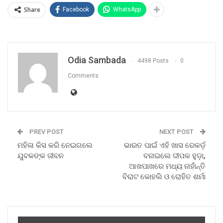
Share
Facebook
WhatsApp
Odia Sambada
4498 Posts
0
Comments
PREV POST
NEXT POST
ମହିଳା କିସ କରି ନେଇଗଲେ
ଭାରତ ପାଇଁ ଏହି ଖାସ ରେକର୍ଡ଼
ଯୁବକଙ୍କ ଜୀବନ
ବନାଇଲେ ଦୀପକ ହୁଡ଼ା,
ଆଖପାଖରେ ମଧ୍ୟ ନାହାଁନ୍ତି
ବିରାଟ କୋହଲି ଓ ରୋହିତ ଶର୍ମା