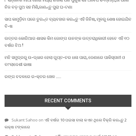
୮ ସନ୍ତାନର ମାଆ ହୋଇ ମଧ୍ୟ ରଖିଲା ପର ପୁରୁଷ ସହ ଅବୈଧ ସ-ମ୍ବନ୍ଧ,ତା ପରେ
ନିଜ ବଡ଼ ପୁଅ ସହ ମିଶି,ଜାଣନ୍ତୁ ପୁରା ଘ-ଟଣା
ସାପ କାମୁଡ଼ିବା ପରେ ତୁରନ୍ତ ବ୍ୟବହାର କରନ୍ତୁ ଏହି ଜିନିଷ, ମୂଳରୁ ଶେଷ ହୋଇଯିବ
ବି-ଷ
ଉତ୍ତର କୋରିଆର ଶାସକ କିମ ଜୋଙ୍ଗ ଉନଙ୍କ ଉତ୍ତରାଧିକାରୀ ହେବେ ଏହି ୧୦
ବର୍ଷର ଝିଅ !
ମଝି ସମୁଦ୍ରରୁ ଉ-ଦ୍ଧାର ହେଲା ଗୁପ୍ତ-ଚର ଧଳା ପାରା, ଡେଣାରେ ପାକିସ୍ତାନୀ ଓ
ବାଂଲାଦେଶୀ ଭାଷା
ରଙ୍ଗ ବଦଳରେ ର-କ୍ତର ଖେଳ …..
RECENT COMMENTS
Sukant Sahoo
on
ଏହି ବର୍ଷର 10 ପଇସା ବାଲା କଏନ ଥିଲେ ବିକ୍ରି କରନ୍ତୁ 2
ଲକ୍ଷ ଟଙ୍କାରେ