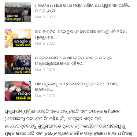
୮ ସନ୍ତାନର ମାଆ ହୋଇ ମଧ୍ୟ ରଖିଲା ପର ପୁରୁଷ ସହ ଅବୈଧ
ସ-ମ୍ବନ୍ଧ,ତା…
Mar 9, 2023
ସାପ କାମୁଡ଼ିବା ପରେ ତୁରନ୍ତ ବ୍ୟବହାର କରନ୍ତୁ ଏହି ଜିନିଷ,
ମୂଳରୁ ଶେଷ…
Mar 9, 2023
ଉତ୍ତର କୋରିଆର ଶାସକ କିମ ଜୋଙ୍ଗ ଉନଙ୍କ
ଉତ୍ତରାଧିକାରୀ ହେବେ ଏହି ୧୦…
Mar 9, 2023
ମଝି ସମୁଦ୍ରରୁ ଉ-ଦ୍ଧାର ହେଲା ଗୁପ୍ତ-ଚର ଧଳା ପାରା,
ଡେଣାରେ…
Mar 9, 2023
ଗୁରୁଗ୍ରାମ(ପୂର୍ବ)ର ଡେପୁଟି ଏକ୍ସାଇଜ୍ ଡ୍ୟୁଟି ଏବଂ ଟ୍ୟାକ୍ସ କମିଶନର
(ଏକ୍ସାଇଜ୍) ରବୀନ୍ଦର ସିଂ କହିଛନ୍ତି, “ସଂପୃକ୍ତ ଏକ୍ସାଇଜ୍
ଇନ୍ସପେକ୍ଟରଙ୍କୁ ଗୁରୁଗ୍ରାମରେ ଥିବା ତାଙ୍କ କାର୍ଯ୍ୟାଳୟର ଦାୟିତ୍ୱରୁ
ମୁକ୍ତ କରାଯାଇଛି ଏବଂ ତୁରନ୍ତ ପ୍ରଭାବ ସହିତ ପଞ୍ଚକୁଲାରେ ହେଡ଼ ଅଫିସକୁ