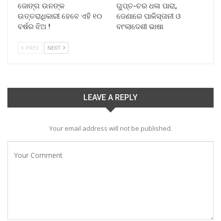
ଜୋଙ୍ଗ ଉନଙ୍କ
ଗୁପ୍ତ-ଚର ଧଳା ପାରା,
ଉତ୍ତରାଧିକାରୀ ହେବେ ଏହି ୧୦
ଡେଣାରେ ପାକିସ୍ତାନୀ ଓ
ବର୍ଷର ଝିଅ !
ବାଂଲାଦେଶୀ ଭାଷା
PREV
NEXT
LEAVE A REPLY
Your email address will not be published.