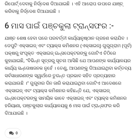
ରିପୋର୍ଟ୍ ଦେବାକୁ ନିର୍ଦ୍ଦେଶ ଦିଆଯାଇଛି । ଏହି ଆରୋପ ଉପରେ ଯାଞ୍ଚ୍
କରିବାକୁ ନିର୍ଦ୍ଦେଶ ଦିଆଯାଇଛି ।
6 ମାସ ପାଇଁ ପଞ୍ଚକୁଲା ଟ୍ରାନ୍ସଫର :-
ଯାଞ୍ଚ ଶେଷ ହେବା ପରେ ପରବର୍ତ୍ତୀ କାର୍ଯ୍ୟାନୁଷ୍ଠାନ ଗ୍ରହଣ କରାଯିବ ।
ଡେପୁଟି ଏକ୍ସାଇଜ୍ ଏବଂ ଟ୍ୟାକ୍ସ କମିଶନର (ଏକ୍ସାଇଜ୍) ଗୁରୁଗ୍ରାମ (ପୂର୍ବ)
ପକ୍ଷରୁ ସଂପୃକ୍ତ ଏକ୍ସାଇଜ୍ ଇନ୍ସପେକ୍ଟରଙ୍କୁ ଗୋଟିଏ ଚିଠିରେ
କୁହାଯାଇଛି, “ବିଭିନ୍ନ ସୂତ୍ରରୁ ସୂଚନା ଆସିଛି ଯେ ଆପଣଙ୍କ କାର୍ଯ୍ୟାଳୟର
କାର୍ଯ୍ୟ ସନ୍ତୋଷଜନକ ନୁହେଁ । ତେଣୁ, ଆପଣଙ୍କୁ ଦିଆଯାଇଥିବା କର୍ତ୍ତବ୍ୟ
ସର୍ବସାଧାରଣଙ୍କ ସ୍ୱାର୍ଥରେ ତୁରନ୍ତ ପ୍ରଭାବ ସହିତ ପ୍ରତ୍ୟାହାର
କରାଯାଉଛି ।” ଗୁରୁବାର ଦିନ ଜାରି କରାଯାଇଥିବା ଗୋଟିଏ ଆଦେଶରେ
ଏକ୍ସାଇଜ୍ ଏବଂ ଟ୍ୟାକ୍ସ କମିଶନର କହିଛନ୍ତି ଯେ, ଏକ୍ସାଇଜ୍
ଇନ୍ସପେକ୍ଟରଙ୍କୁ ସାମୟିକ ଭାବେ ଏକ୍ସାଇଜ୍ ଏବଂ ଟ୍ୟାକ୍ସ କମିଶନର
ହରିୟାଣା, ପଞ୍ଚକୁଲାର କାର୍ଯ୍ୟାଳୟକୁ 6 ମାସ ପାଇଁ ଟ୍ରାନ୍ସଫର କରି
ଦିଆଯାଇଛି ।
0