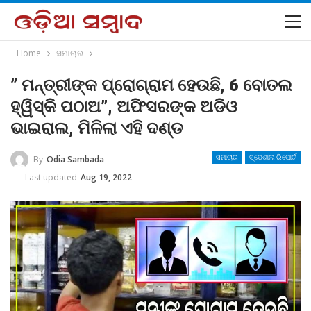
Home
ସମାଚାର
” ମନ୍ତ୍ରୀଙ୍କ ପ୍ରୋଗ୍ରାମ ହେଉଛି, 6 ବୋତଲ
ହ୍ୱିସ୍କି ପଠାଅ”, ଅଫିସରଙ୍କ ଅଡିଓ
ଭାଇରାଲ, ମିଳିଲା ଏହି ଦଣ୍ଡ
By
Odia Sambada
ସମାଚାର
ସ୍ପେଶାଲ ରିପୋର୍ଟ
Last updated
Aug 19, 2022