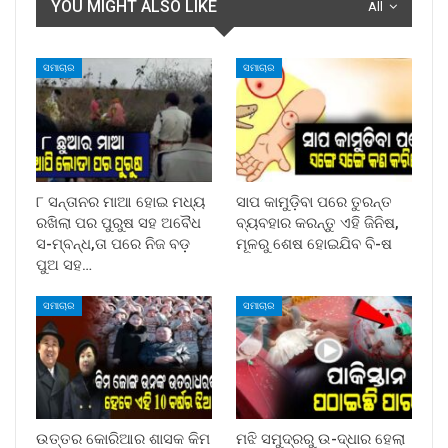
YOU MIGHT ALSO LIKE
All
ସମାଚାର
ସମାଚାର
୮ ସନ୍ତାନର ମାଆ ହୋଇ ମଧ୍ୟ
ସାପ କାମୁଡ଼ିବା ପରେ ତୁରନ୍ତ
ରଖିଲା ପର ପୁରୁଷ ସହ ଅବୈଧ
ବ୍ୟବହାର କରନ୍ତୁ ଏହି ଜିନିଷ,
ସ-ମ୍ବନ୍ଧ,ତା ପରେ ନିଜ ବଡ଼
ମୂଳରୁ ଶେଷ ହୋଇଯିବ ବି-ଷ
ପୁଅ ସହ…
ସମାଚାର
ସମାଚାର
ଉତ୍ତର କୋରିଆର ଶାସକ କିମ
ମଝି ସମୁଦ୍ରରୁ ଉ-ଦ୍ଧାର ହେଲା