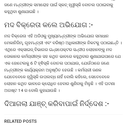
ଜଣେ ମନ୍ତ୍ରୀଙ୍କ ସମାରୋହ ପାଇଁ ସ୍କଚ୍ ହ୍ୱୀସ୍କି ବୋତଲ ପଠାଇବାକୁ
କହୁଥିବା ଶୁଣାଯାଇଛି ।
ମଦ ବିକ୍ରେତା କଲେ ଅଭିଯୋଗ :-
ମଦ ବିକ୍ରେତା ଏହି ଅଡିଓକୁ ମୁଖ୍ୟମନ୍ତ୍ରୀଙ୍କ ଅଭିଯୋଗ ସମାଧାନ
ମେକାନିଜିମ୍, ଗୃହମନ୍ତ୍ରୀ ଏବଂ ବରିଷ୍ଠ ଅଧିକାରୀଙ୍କ ନିକଟକୁ ପଠାଇଛନ୍ତି ।
ଏଥିରେ ଏକ୍ସାଇଜ୍ ବିଭାଗର ଇନ୍ସପେକ୍ଟର ସନ୍ଦୀପ ଲୋହାନଙ୍କୁ ମଦ
ଦୋକାନର କର୍ମଚାରୀଙ୍କ ସହ କଥିତ ଭାବରେ କହୁଥିବାର ଶୁଣାଯାଇପାରେ ଯେ
ଏକ ହୋଟେଲକୁ 6 ଟି ହ୍ଵିସ୍କି ବୋତଲ ପଠାଯାଉ, ଯେଉଁଠାରେ ଜଣେ
ମନ୍ତ୍ରୀଙ୍କ କାର୍ଯ୍ୟକ୍ରମ ଅନୁଷ୍ଠିତ ହେଉଛି । କର୍ମଚାରୀ ଜଣକ
ଯେତେବେଳେ ହ୍ୱିସ୍କି ଉପଲବ୍ଧ ନାହିଁ ବୋଲି କହିଲେ, ସେତେବେଳେ
ଲୋହାନ କଥିତ ଭାବରେ କ୍ରୋଧିତ ହେବାର ଶୁଣିବାକୁ ମିଳୁଛି । ଏହି ଘଟଣା
ଅଗଷ୍ଟ 14 ର ବୋଲି କୁହାଯାଉଛି ।
ଦିଆଗଲା ଯାଞ୍ଚ୍ କରିବାପାଇଁ ନିର୍ଦ୍ଦେଶ :-
RELATED POSTS