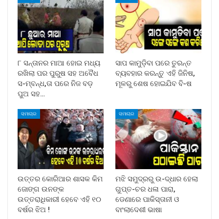
୮ ସନ୍ତାନର ମାଆ ହୋଇ ମଧ୍ୟ
ସାପ କାମୁଡ଼ିବା ପରେ ତୁରନ୍ତ
ରଖିଲା ପର ପୁରୁଷ ସହ ଅବୈଧ
ବ୍ୟବହାର କରନ୍ତୁ ଏହି ଜିନିଷ,
ସ-ମ୍ବନ୍ଧ,ତା ପରେ ନିଜ ବଡ଼
ମୂଳରୁ ଶେଷ ହୋଇଯିବ ବି-ଷ
ପୁଅ ସହ…
ସମାଚାର
ସମାଚାର
ଉତ୍ତର କୋରିଆର ଶାସକ କିମ
ମଝି ସମୁଦ୍ରରୁ ଉ-ଦ୍ଧାର ହେଲା
ଜୋଙ୍ଗ ଉନଙ୍କ
ଗୁପ୍ତ-ଚର ଧଳା ପାରା,
ଉତ୍ତରାଧିକାରୀ ହେବେ ଏହି ୧୦
ଡେଣାରେ ପାକିସ୍ତାନୀ ଓ
ବର୍ଷର ଝିଅ !
ବାଂଲାଦେଶୀ ଭାଷା