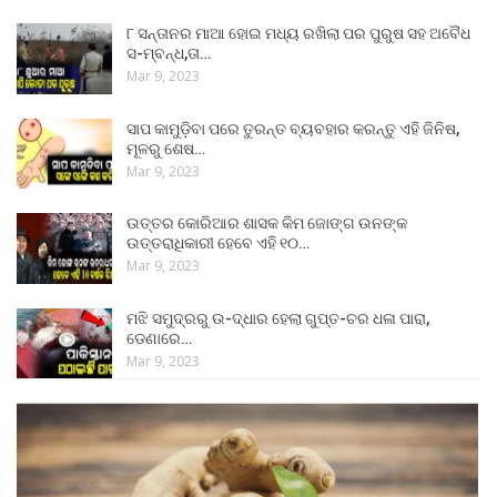
୮ ସନ୍ତାନର ମାଆ ହୋଇ ମଧ୍ୟ ରଖିଲା ପର ପୁରୁଷ ସହ ଅବୈଧ
ସ-ମ୍ବନ୍ଧ,ତା…
Mar 9, 2023
ସାପ କାମୁଡ଼ିବା ପରେ ତୁରନ୍ତ ବ୍ୟବହାର କରନ୍ତୁ ଏହି ଜିନିଷ,
ମୂଳରୁ ଶେଷ…
Mar 9, 2023
ଉତ୍ତର କୋରିଆର ଶାସକ କିମ ଜୋଙ୍ଗ ଉନଙ୍କ
ଉତ୍ତରାଧିକାରୀ ହେବେ ଏହି ୧୦…
Mar 9, 2023
ମଝି ସମୁଦ୍ରରୁ ଉ-ଦ୍ଧାର ହେଲା ଗୁପ୍ତ-ଚର ଧଳା ପାରା,
ଡେଣାରେ…
Mar 9, 2023