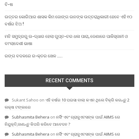
ବି-ଷ
ଉତ୍ତର କୋରିଆର ଶାସକ କିମ ଜୋଙ୍ଗ ଉନଙ୍କ ଉତ୍ତରାଧିକାରୀ ହେବେ ଏହି ୧୦
ବର୍ଷର ଝିଅ !
ମଝି ସମୁଦ୍ରରୁ ଉ-ଦ୍ଧାର ହେଲା ଗୁପ୍ତ-ଚର ଧଳା ପାରା, ଡେଣାରେ ପାକିସ୍ତାନୀ ଓ
ବାଂଲାଦେଶୀ ଭାଷା
ରଙ୍ଗ ବଦଳରେ ର-କ୍ତର ଖେଳ …..
RECENT COMMENTS
Sukant Sahoo
on
ଏହି ବର୍ଷର 10 ପଇସା ବାଲା କଏନ ଥିଲେ ବିକ୍ରି କରନ୍ତୁ 2
ଲକ୍ଷ ଟଙ୍କାରେ
Subhasmita Behera
on
ନର୍ସିଂ ଏବଂ ଗ୍ରାଜୁଏଟସଙ୍କ ପାଇଁ AIIMS ରେ
ନିଯୁକ୍ତି,ଜାଣନ୍ତୁ କିପରି କରିବେ ଆବେଦନ ?
Subhasmita Behera
on
ନର୍ସିଂ ଏବଂ ଗ୍ରାଜୁଏଟସଙ୍କ ପାଇଁ AIIMS ରେ