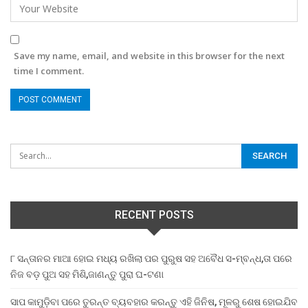
Save my name, email, and website in this browser for the next
time I comment.
RECENT POSTS
୮ ସନ୍ତାନର ମାଆ ହୋଇ ମଧ୍ୟ ରଖିଲା ପର ପୁରୁଷ ସହ ଅବୈଧ ସ-ମ୍ବନ୍ଧ,ତା ପରେ
ନିଜ ବଡ଼ ପୁଅ ସହ ମିଶି,ଜାଣନ୍ତୁ ପୁରା ଘ-ଟଣା
ସାପ କାମୁଡ଼ିବା ପରେ ତୁରନ୍ତ ବ୍ୟବହାର କରନ୍ତୁ ଏହି ଜିନିଷ, ମୂଳରୁ ଶେଷ ହୋଇଯିବ