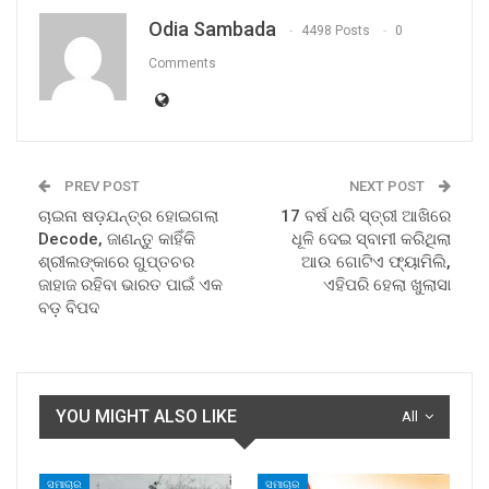
Odia Sambada
4498 Posts
0
Comments
PREV POST
NEXT POST
ଚାଇନା ଷଡ଼ଯନ୍ତ୍ର ହୋଇଗଲା
17 ବର୍ଷ ଧରି ସ୍ତ୍ରୀ ଆଖିରେ
Decode, ଜାଣନ୍ତୁ କାହିଁକି
ଧୂଳି ଦେଇ ସ୍ବାମୀ କରିଥିଲା
ଶ୍ରୀଲଙ୍କାରେ ଗୁପ୍ତଚର
ଆଉ ଗୋଟିଏ ଫ୍ୟାମିଲି,
ଜାହାଜ ରହିବା ଭାରତ ପାଇଁ ଏକ
ଏହିପରି ହେଲା ଖୁଲାସା
ବଡ଼ ବିପଦ
YOU MIGHT ALSO LIKE
All
ସମାଚାର
ସମାଚାର