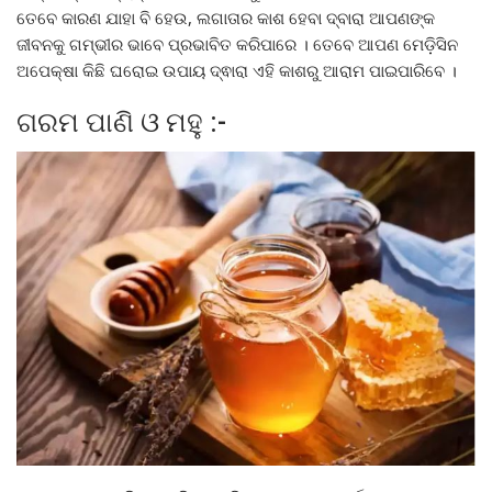
ତେବେ କାରଣ ଯାହା ବି ହେଉ, ଲଗାତାର କାଶ ହେବା ଦ୍ବାରା ଆପଣଙ୍କ
ଜୀବନକୁ ଗମ୍ଭୀର ଭାବେ ପ୍ରଭାବିତ କରିପାରେ । ତେବେ ଆପଣ ମେଡ଼ିସିନ
ଅପେକ୍ଷା କିଛି ଘରୋଇ ଉପାୟ ଦ୍ଵାରା ଏହି କାଶରୁ ଆରାମ ପାଇପାରିବେ ।
ଗରମ ପାଣି ଓ ମହୁ :-