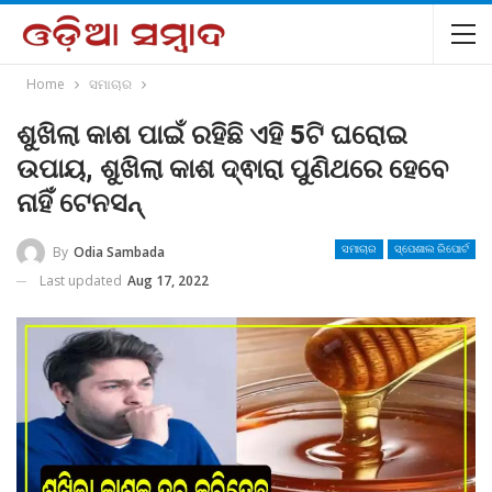
Home
ସମାଚାର
ଶୁଖିଲା କାଶ ପାଇଁ ରହିଛି ଏହି 5ଟି ଘରୋଇ
ଉପାୟ, ଶୁଖିଲା କାଶ ଦ୍ଵାରା ପୁଣିଥରେ ହେବେ
ନାହିଁ ଟେନସନ୍
By
Odia Sambada
ସମାଚାର
ସ୍ପେଶାଲ ରିପୋର୍ଟ
Last updated
Aug 17, 2022