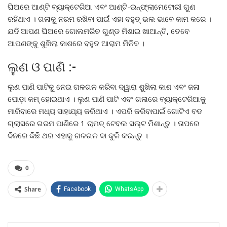
ଘିଅରେ ଆଣ୍ଟି ବ୍ୟାକ୍ଟେରିଆ ଏବଂ ଆଣ୍ଟି-ଇନ୍‌ଫ୍ଲାମେଟୋରୀ ଗୁଣ
ରହିଥାଏ । ଗଳାକୁ ନରମ ରଖିବା ପାଇଁ ଏହା ବହୁତ୍ ଭଲ ଭାବେ କାମ କରେ ।
ଯଦି ଆପଣ ଘିଅରେ ଗୋଲମରିଚ ଗୁଣ୍ଡ ମିଶାଇ ଖାଆନ୍ତି, ତେବେ
ଆପଣଙ୍କୁ ଶୁଖିଲା କାଶରେ ବହୁତ ଆରାମ ମିଳିବ ।
ଲୁଣ ଓ ପାଣି :-
ଲୁଣ ପାଣି ପାଟିକୁ ନେଇ ଗଳଗଳ କରିବା ଦ୍ୱାରା ଶୁଖିଲା କାଶ ଏବଂ ଜଳା
ପୋଡ଼ା କମ୍ ହୋଇଥାଏ । ଲୁଣ ପାଣି ପାଟି ଏବଂ ଗଳାରେ ବ୍ୟାକ୍ଟେରିଆକୁ
ମାରିବାରେ ମଧ୍ୟ ସାହାଯ୍ୟ କରିଥାଏ । ଏପରି କରିବାପାଇଁ ଗୋଟିଏ ବଡ
ଗ୍ଲାସରେ ଗରମ ପାଣିରେ 1 ଚାମଚ୍ ଟେବଲ ସଲ୍ଟ ମିଶାନ୍ତୁ । ତାପରେ
ଦିନରେ କିଛି ଥର ଏହାକୁ ଗଳଗଳ ବା କୁଳି କରନ୍ତୁ ।
0
Share
Facebook
WhatsApp