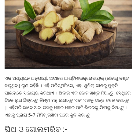
ଏକ ଅଧ୍ୟୟନ ଅନୁଯାୟୀ, ଅଦାରେ ଆଣ୍ଟିମାଇକ୍ରୋବାୟଲ୍ (ଜୀବାଣୁ ନଷ୍ଟ
କରୁଥିବା) ଗୁଣ ରହିଛି । ଏହି ପରିସ୍ଥିତିରେ, ଏହା ଶୁଖିଲା କାଶରୁ ମୁକ୍ତି
ପାଇବାରେ ସାହାଯ୍ୟ କରିଥାଏ । ଅଦାର ଏକ ଛୋଟ ଖଣ୍ଡ ନିଅନ୍ତୁ, ସେଥିରେ
ଟିକେ ଲୁଣ ଛିଞ୍ଚନ୍ତୁ କିମ୍ବା ମହୁ ଲଗାନ୍ତୁ ଏବଂ ଏହାକୁ ଦାନ୍ତ ତଳେ ଦବାନ୍ତୁ
| ଏହିପରି ଭାବେ ଅଦା ରସକୁ ଧୀରେ ଧୀରେ ପାଟି ଭିତରକୁ ଯିବାକୁ ଦିଅନ୍ତୁ ।
ଏହାକୁ ପ୍ରାୟ 5-7 ମିନିଟ୍ ରଖିବା ପରେ କୁଳି କରନ୍ତୁ ।
ଘିଅ ଓ ଗୋଲମରିଚ :-