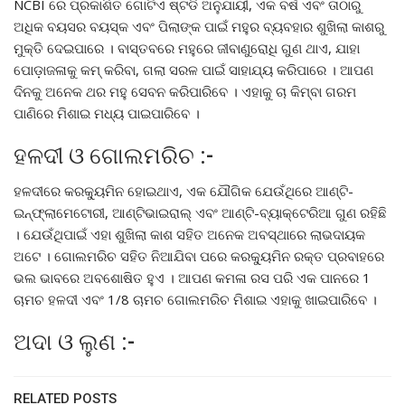
NCBI ରେ ପ୍ରକାଶିତ ଗୋଟିଏ ଷ୍ଟଡି ଅନୁଯାୟୀ, ଏକ ବର୍ଷ ଏବଂ ତାଠାରୁ
ଅଧିକ ବୟସର ବୟସ୍କ ଏବଂ ପିଲାଙ୍କ ପାଇଁ ମହୁର ବ୍ୟବହାର ଶୁଖିଲା କାଶରୁ
ମୁକ୍ତି ଦେଇପାରେ । ବାସ୍ତବରେ ମହୁରେ ଜୀବାଣୁରୋଧି ଗୁଣ ଥାଏ, ଯାହା
ପୋଡ଼ାଜଳାକୁ କମ୍ କରିବା, ଗଲା ସରଳ ପାଇଁ ସାହାଯ୍ୟ କରିପାରେ । ଆପଣ
ଦିନକୁ ଅନେକ ଥର ମହୁ ସେବନ କରିପାରିବେ । ଏହାକୁ ଚା କିମ୍ବା ଗରମ
ପାଣିରେ ମିଶାଇ ମଧ୍ୟ ପାଇପାରିବେ ।
ହଳଦୀ ଓ ଗୋଲମରିଚ :-
ହଳଦୀରେ କରକ୍ୟୁମିନ ହୋଇଥାଏ, ଏକ ଯୌଗିକ ଯେଉଁଥିରେ ଆଣ୍ଟି-
ଇନ୍‌ଫ୍ଲାମେଟୋରୀ, ଆଣ୍ଟିଭାଇରାଲ୍ ଏବଂ ଆଣ୍ଟି-ବ୍ୟାକ୍ଟେରିଆ ଗୁଣ ରହିଛି
। ଯେଉଁଥିପାଇଁ ଏହା ଶୁଖିଲା କାଶ ସହିତ ଅନେକ ଅବସ୍ଥାରେ ଲାଭଦାୟକ
ଅଟେ । ଗୋଲମରିଚ ସହିତ ନିଆଯିବା ପରେ କରକ୍ୟୁମିନ ରକ୍ତ ପ୍ରବାହରେ
ଭଲ ଭାବରେ ଅବଶୋଷିତ ହୁଏ । ଆପଣ କମଳା ରସ ପରି ଏକ ପାନରେ 1
ଚାମଚ ହଳଦୀ ଏବଂ 1/8 ଚାମଚ ଗୋଲମରିଚ ମିଶାଇ ଏହାକୁ ଖାଇପାରିବେ ।
ଅଦା ଓ ଲୁଣ :-
RELATED POSTS