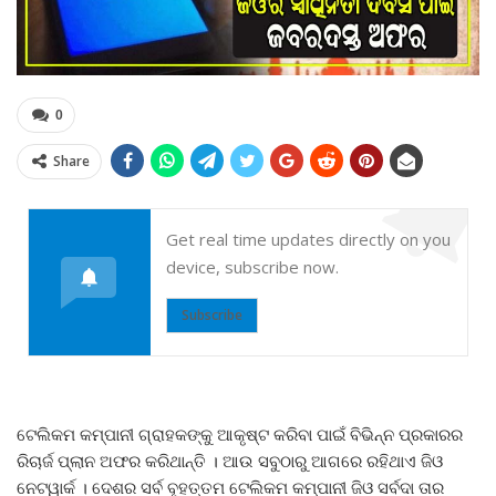
0
Share
Get real time updates directly on you
device, subscribe now.
Subscribe
ଟେଲିକମ କମ୍ପାନୀ ଗ୍ରାହକଙ୍କୁ ଆକୃଷ୍ଟ କରିବା ପାଇଁ ବିଭିନ୍ନ ପ୍ରକାରର
ରିଚାର୍ଜ ପ୍ଲାନ ଅଫର କରିଥାନ୍ତି । ଆଉ ସବୁଠାରୁ ଆଗରେ ରହିଥାଏ ଜିଓ
ନେଟୱାର୍କ । ଦେଶର ସର୍ବ ବୃହତ୍ତମ ଟେଲିକମ କମ୍ପାନୀ ଜିଓ ସର୍ବଦା ତାର