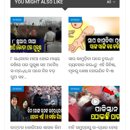
YOU MIGHT ALSO LIKE
All
ସମାଚାର
ସମାଚାର
୮ ସନ୍ତାନର ମାଆ ହୋଇ ମଧ୍ୟ
ସାପ କାମୁଡ଼ିବା ପରେ ତୁରନ୍ତ
ରଖିଲା ପର ପୁରୁଷ ସହ ଅବୈଧ
ବ୍ୟବହାର କରନ୍ତୁ ଏହି ଜିନିଷ,
ସ-ମ୍ବନ୍ଧ,ତା ପରେ ନିଜ ବଡ଼
ମୂଳରୁ ଶେଷ ହୋଇଯିବ ବି-ଷ
ପୁଅ ସହ…
ସମାଚାର
ସମାଚାର
ଉତ୍ତର କୋରିଆର ଶାସକ କିମ
ମଝି ସମୁଦ୍ରରୁ ଉ-ଦ୍ଧାର ହେଲା