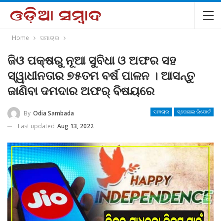
Home
ସମାଚାର
ଜିଓ ପକ୍ଷରୁ ନୂଆ ସୁବିଧା ଓ ଅଫର ସହ
ସ୍ୱାଧୀନତାର ୭୫ତମ ବର୍ଷ ପାଳନ । ଆସନ୍ତୁ
ଜାଣିବା ଦମଦାର ଅଫର୍ ବିଷୟରେ
By
Odia Sambada
ସମାଚାର
ସ୍ପେଶାଲ ରିପୋର୍ଟ
Last updated
Aug 13, 2022