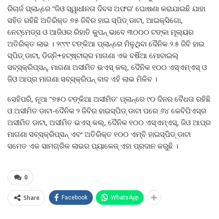
ରିଚାର୍ଜ ପ୍ଲାନ୍‌ରେ “ଜିଓ ସ୍ୱାଧୀନତା ଦିବସ ଅଫର’ ଘୋଷଣା କରାଯାଇଛି ଯାହା
ସହିତ ରହିଛି ଅତିରିକ୍ତ ୭୫ ଜିବିର ହାଇ ସ୍ପିଡ୍ ଡାଟା, ଆଇକ୍ସିଗୋ,
ନେଟ୍‌ମେଡ୍‌ସ ଓ ଆଜିଓର ରିହାତି କୁପନ୍ ଭାବେ ୩୦୦୦ ଟଙ୍କା ମୂଲ୍ୟର
ଅତିରିକ୍ତ ଲାଭ । ୨୯୯୯ ଟଙ୍କିଆ ପ୍ଲାନ୍‌ରେ ମିଳୁଥିବା ଦୈନିକ ୨.୫ ଜିବି ହାଇ
ସ୍ପିଡ୍ ଡାଟା, ଡିଜ୍‌ନି+ହଟ୍‌ଷ୍ଟାର୍‌ର ମାଗଣା ଏକ ବର୍ଷିଆ ମୋବାଇଲ୍
ସବ୍‌ସ୍କ୍ରିପ୍‌ସନ୍‌, ମାଗଣା ଅସୀମିତ ଭଏସ୍ କଲ୍‌, ଦୈନିକ ୧୦୦ ଏସ୍‌ଏମ୍‌ଏସ୍ ଓ
ଜିଓ ଆପ୍‌ର ମାଗଣା ସବ୍‌ସ୍କ୍ରିପନ୍ ବାଦ ଏହି ଲାଭ ମିଳିବ ।
ସେହିପରି, ନୂଆ “୭୫୦ ଟଙ୍କିଆ ଅସୀମିତ’ ପ୍ଲାନ୍‌ରେ ୯୦ ଦିନର ବୈଧତା ରହିଛି
ଓ ଅସୀମିତ ଡାଟା-ଦୈନିକ ୨ ଜିବିର ହାଇସ୍ପିଡ୍ ଡାଟା ପରେ ୬୪ କେବିପିଏସ୍‌ର
ଅସୀମିତ ଡାଟା, ଅସୀମିତ ଭଏସ୍ କଲ୍‌, ଦୈନିକ ୧୦୦ ଏସ୍‌ଏମ୍‌ଏସ୍‌, ଜିଓ ଆପ୍‌ର
ମାଗଣା ସବ୍‌ସ୍କ୍ରିପ୍‌ସନ୍ ଏବଂ ଅତିରିକ୍ତ ୧୦୦ ଏମ୍‌ବି ହାଇସ୍ପିଡ୍ ଡାଟା
ସମେତ ଏକ ସାମଗ୍ରିକ ଲାଭର ପ୍ୟାକେଜ୍ ଏହା ପ୍ରଦାନ କରୁଛି ।
0
Share
Facebook
WhatsApp