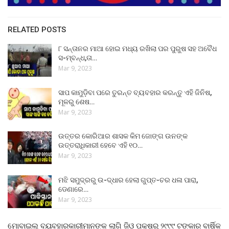
RELATED POSTS
୮ ସନ୍ତାନର ମାଆ ହୋଇ ମଧ୍ୟ ରଖିଲା ପର ପୁରୁଷ ସହ ଅବୈଧ
ସ-ମ୍ବନ୍ଧ,ତା…
Mar 9, 2023
ସାପ କାମୁଡ଼ିବା ପରେ ତୁରନ୍ତ ବ୍ୟବହାର କରନ୍ତୁ ଏହି ଜିନିଷ,
ମୂଳରୁ ଶେଷ…
Mar 9, 2023
ଉତ୍ତର କୋରିଆର ଶାସକ କିମ ଜୋଙ୍ଗ ଉନଙ୍କ
ଉତ୍ତରାଧିକାରୀ ହେବେ ଏହି ୧୦…
Mar 9, 2023
ମଝି ସମୁଦ୍ରରୁ ଉ-ଦ୍ଧାର ହେଲା ଗୁପ୍ତ-ଚର ଧଳା ପାରା,
ଡେଣାରେ…
Mar 9, 2023
ମୋବାଇଲ୍ ବ୍ୟବହାରକାରୀମାନଙ୍କ ଲାଗି ଜିଓ ପକ୍ଷରୁ ୨୯୯୯ ଟଙ୍କାର ବାର୍ଷିକ