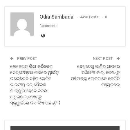
Odia Sambada
4498 Posts
0
Comments
PREV POST
NEXT POST
ଲେଜେଣ୍ଡ ଲିଗ କ୍ରିକେଟ:
ଦେଖୁଦେଖୁ ପାଣିର ଗାଡରେ
ସେପ୍ଟେମ୍ବର ମାସରେ ୱାର୍ଲଡ଼
ପଶିଗଲା କାର, ଦେଖନ୍ତୁ
ଇଲେଭେନ ସହିତ ଭେଟିବ
ମହିଳାଙ୍କୁ ଲୋକମାନେ କେମିତି
ଭାରତୀୟ ଦଳ,ସୌରଭ
ବଞ୍ଚାଇଲେ
ଗାଙ୍ଗୁଲି ହେବେ ଦଳର
ଅଧିନାୟକ,ଦେଖନ୍ତୁ
ସ୍କ୍ୱାର୍ଡରେ କିଏ କିଏ ଅଛନ୍ତି ?