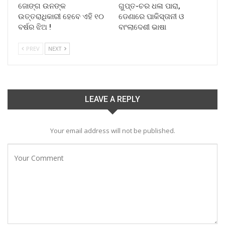
ଜୋଙ୍ଗ ଉନଙ୍କ
ଗୁପ୍ତ-ଚର ଧଳା ପାରା,
ଉତ୍ତରାଧିକାରୀ ହେବେ ଏହି ୧୦
ଡେଣାରେ ପାକିସ୍ତାନୀ ଓ
ବର୍ଷର ଝିଅ !
ବାଂଲାଦେଶୀ ଭାଷା
PREV
NEXT
LEAVE A REPLY
Your email address will not be published.