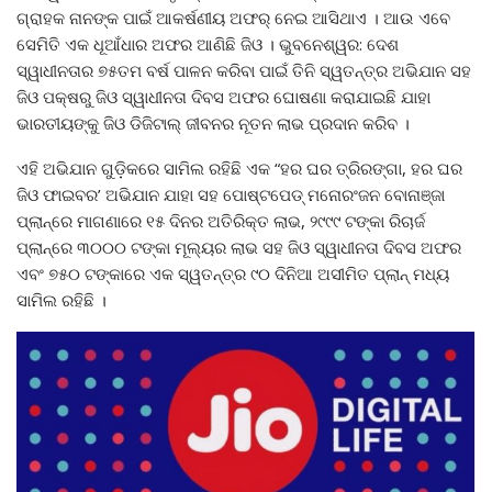
ଗ୍ରାହକ ନାନଙ୍କ ପାଇଁ ଆକର୍ଷଣୀୟ ଅଫର୍ ନେଇ ଆସିଥାଏ । ଆଉ ଏବେ
ସେମିତି ଏକ ଧୂଆଁଧାର ଅଫର ଆଣିଛି ଜିଓ । ଭୁବନେଶ୍ୱର: ଦେଶ
ସ୍ୱାଧୀନତାର ୭୫ତମ ବର୍ଷ ପାଳନ କରିବା ପାଇଁ ତିନି ସ୍ୱତନ୍ତ୍ର ଅଭିଯାନ ସହ
ଜିଓ ପକ୍ଷରୁ ଜିଓ ସ୍ୱାଧୀନତା ଦିବସ ଅଫର ଘୋଷଣା କରାଯାଇଛି ଯାହା
ଭାରତୀୟଙ୍କୁ ଜିଓ ଡିଜିଟାଲ୍ ଜୀବନର ନୂତନ ଲାଭ ପ୍ରଦାନ କରିବ ।
ଏହି ଅଭିଯାନ ଗୁଡ଼ିକରେ ସାମିଲ ରହିଛି ଏକ “ହର ଘର ତ୍ରିରଙ୍ଗା, ହର ଘର
ଜିଓ ଫାଇବର’ ଅଭିଯାନ ଯାହା ସହ ପୋଷ୍ଟପେଡ୍ ମନୋରଂଜନ ବୋନାଞ୍ଜା
ପ୍ଲାନ୍‌ରେ ମାଗଣାରେ ୧୫ ଦିନର ଅତିରିକ୍ତ ଲାଭ, ୨୯୯୯ ଟଙ୍କା ରିଚାର୍ଜ
ପ୍ଲାନ୍‌ରେ ୩୦୦୦ ଟଙ୍କା ମୂଲ୍ୟର ଲାଭ ସହ ଜିଓ ସ୍ୱାଧୀନତା ଦିବସ ଅଫର
ଏବଂ ୭୫୦ ଟଙ୍କାରେ ଏକ ସ୍ୱତନ୍ତ୍ର ୯୦ ଦିନିଆ ଅସୀମିତ ପ୍ଲାନ୍ ମଧ୍ୟ
ସାମିଲ ରହିଛି ।