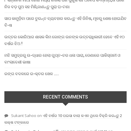
୮ ସନ୍ତାନର ମାଆ ହୋଇ ମଧ୍ୟ ରଖିଲା ପର ପୁରୁଷ ସହ ଅବୈଧ ସ-ମ୍ବନ୍ଧ,ତା ପରେ
ନିଜ ବଡ଼ ପୁଅ ସହ ମିଶି,ଜାଣନ୍ତୁ ପୁରା ଘ-ଟଣା
ସାପ କାମୁଡ଼ିବା ପରେ ତୁରନ୍ତ ବ୍ୟବହାର କରନ୍ତୁ ଏହି ଜିନିଷ, ମୂଳରୁ ଶେଷ ହୋଇଯିବ
ବି-ଷ
ଉତ୍ତର କୋରିଆର ଶାସକ କିମ ଜୋଙ୍ଗ ଉନଙ୍କ ଉତ୍ତରାଧିକାରୀ ହେବେ ଏହି ୧୦
ବର୍ଷର ଝିଅ !
ମଝି ସମୁଦ୍ରରୁ ଉ-ଦ୍ଧାର ହେଲା ଗୁପ୍ତ-ଚର ଧଳା ପାରା, ଡେଣାରେ ପାକିସ୍ତାନୀ ଓ
ବାଂଲାଦେଶୀ ଭାଷା
ରଙ୍ଗ ବଦଳରେ ର-କ୍ତର ଖେଳ …..
RECENT COMMENTS
Sukant Sahoo
on
ଏହି ବର୍ଷର 10 ପଇସା ବାଲା କଏନ ଥିଲେ ବିକ୍ରି କରନ୍ତୁ 2
ଲକ୍ଷ ଟଙ୍କାରେ