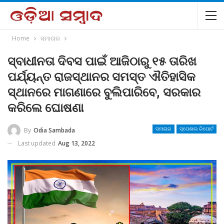
Home
ସମାଚାର
ସ୍ବାଧୀନତା ଦିବସ ପାଇଁ ଆଜିଠାରୁ ୧୫ ତାରିଖ
ପର୍ଯ୍ୟନ୍ତ ରାଜସ୍ଥାନର ସମସ୍ତ ଐତିହାସିକ
ସ୍ଥାନରେ ମାଗଣାରେ ବୁଲିପାରିବେ, ସରକାର
କରିଲେ ଘୋଷଣା
By
Odia Sambada
ସମାଚାର
ସ୍ପେଶାଲ ରିପୋର୍ଟ
Last updated
Aug 13, 2022