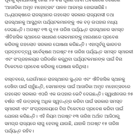
‘ଆଜାଦିକା ଅମୃତ ମହୋତ୍ସବ’ ପାଳନ ଆରମ୍ଭ ହୋଇସାରିଛି।
ଅନ୍ୟପକ୍ଷରେ ରାଜସ୍ଥାନର ଗହଲୋତ ସରକାର ରାଜ୍ୟବାସୀ ତଥା
ରାଜସ୍ଥାନକୁ ଆସୁଥିବା ପର୍ଯ୍ୟଟକମାନଙ୍କୁ ଏକ ବଡ଼ ଉପହାର ମଧ୍ୟ
ଦେଇଛନ୍ତି। ଅଗଷ୍ଟ ୧୩ ରୁ ୧୫ ତାରିଖ ପର୍ଯ୍ୟନ୍ତ ରାଜସ୍ଥାନର ସମସ୍ତ
ଐତିହାସିକ ସ୍ଥାନରେ ସାଧାରଣ ଲୋକମାନଙ୍କୁ ମାଗଣାରେ ପ୍ରବେଶ
କରିବାକୁ ଗହଲୋତ ସରକାର ଘୋଷଣା କରିଛନ୍ତି। ଏହାପୂର୍ବରୁ ଭାରତର
ପ୍ରତ୍ନତତ୍ତ୍ୱ ସର୍ବେକ୍ଷଣ ଅଗଷ୍ଟ ୧୫ ତାରିଖ ପର୍ଯ୍ୟନ୍ତ ସମସ୍ତ ସ୍ମାରକୀ
ଏବଂ ସଂଗ୍ରହାଳୟର ପରିଦର୍ଶନ କରୁଥିବା ପର୍ଯ୍ୟଟକମାନଙ୍କ ପାଇଁ ବିନା
ଟିକେଟରେ ପ୍ରବେଶ କରିବାକୁ ଘୋଷଣା କରିଥିଲା।
ବାସ୍ତବରେ, ଯେଉଁମାନେ ରାଜସ୍ଥାନର ସୁନ୍ଦର ଏବଂ ଐତିହାସିକ ସ୍ଥାନକୁ
ଦେଖିବା ପାଇଁ ଚାହୁଁଛନ୍ତି, ସେମାନଙ୍କ ପାଇଁ ଆଜାଦିକା ଅମୃତ ମହୋତ୍ସବରେ
ଗହଲୋତ ସରକାର ଏପରି ଏକ ଉପହାର ଭେଟି ଦେଇଛନ୍ତି। ସ୍ୱାଧୀନତାର ୭୫
ବର୍ଷର ଏହି ଉତ୍ସବକୁ ଅଧିକ ସ୍ୱତନ୍ତ୍ର କରିବା ପାଇଁ ସରକାର ସମସ୍ତ
ସ୍ମାରକୀ ଏବଂ ସଂଗ୍ରହାଳୟରେ ବିନା ଟିକେଟରେ ପ୍ରବେଶ କରିବା ପାଇଁ
ଯୋଜନା କରିଛନ୍ତି। ଏହି ନିୟମ ଅଗଷ୍ଟ ୧୩ ତାରିଖ ଅର୍ଥାତ ଆଜିଠାରୁ
ସମଗ୍ର ରାଜ୍ୟରେ ଲାଗୁ ହେବାକୁ ଯାଉଛି, ଯାହାକି ଅଗଷ୍ଟ ୧୫ ତାରିଖ
ପର୍ଯ୍ୟନ୍ତ ରହିବ।