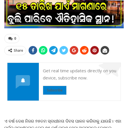
0
Share
Get real time updates directly on you
device, subscribe now.
Subscribe
ଏ ବର୍ଷ ଦେଶ ନିଜର ୭୫ତମ ସ୍ବାଧୀନତା ଦିବସ ପାଳନ କରିବାକୁ ଯାଉଛି। ଏହା
ପୂର୍ବରୁ ସ୍ବାଧୀନତାକୁ ନେଇ ୭୫ ବର୍ଷ ପୂରଣ ହେବା ଅବସରରେ ଦେଶରେ