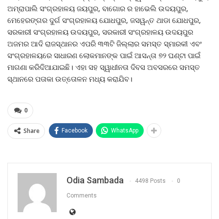
ଅମ୍ରାପାଲି ସଂଗ୍ରହାଳୟ ଜୟପୁର, ବାଗୋର ର ହାଭେଲି ଉଦୟପୁର,
ମେହେରଙ୍ଗର ଦୁର୍ଗ ସଂଗ୍ରହାଳୟ ଯୋଧପୁର, ଜସୱନ୍ତ ଥାଡା ଯୋଧପୁର,
ସରକାରୀ ସଂଗ୍ରହାଳୟ ଉଦୟପୁର, ସରକାରୀ ସଂଗ୍ରହାଳୟ ଉଦୟପୁର
ଅଜମର ଆଦି ରାଜସ୍ଥାନର ଏପରି ୩୩ଟି ଜିଲ୍ଲାର ସମସ୍ତ ସ୍ମାରକୀ ଏବଂ
ସଂଗ୍ରହାଳୟରେ ସାଧାରଣ ଲୋକମାନଙ୍କ ପାଇଁ ଆସନ୍ତା ୭୨ ଘଣ୍ଟା ପାଇଁ
ମାଗଣା କରିଦିଆଯାଇଛି। ଏହା ସହ ସ୍ୱାଧୀନତା ଦିବସ ଅବସରରେ ସମସ୍ତ
ସ୍ଥାନରେ ପତାକା ଉତ୍ତୋଳନ ମଧ୍ୟ କରାଯିବ।
0
Share
Facebook
WhatsApp
Odia Sambada
4498 Posts
0
Comments