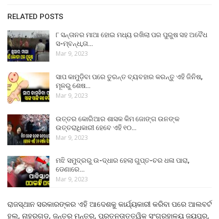
RELATED POSTS
୮ ସନ୍ତାନର ମାଆ ହୋଇ ମଧ୍ୟ ରଖିଲା ପର ପୁରୁଷ ସହ ଅବୈଧ
ସ-ମ୍ବନ୍ଧ,ତା…
Mar 9, 2023
ସାପ କାମୁଡ଼ିବା ପରେ ତୁରନ୍ତ ବ୍ୟବହାର କରନ୍ତୁ ଏହି ଜିନିଷ,
ମୂଳରୁ ଶେଷ…
Mar 9, 2023
ଉତ୍ତର କୋରିଆର ଶାସକ କିମ ଜୋଙ୍ଗ ଉନଙ୍କ
ଉତ୍ତରାଧିକାରୀ ହେବେ ଏହି ୧୦…
Mar 9, 2023
ମଝି ସମୁଦ୍ରରୁ ଉ-ଦ୍ଧାର ହେଲା ଗୁପ୍ତ-ଚର ଧଳା ପାରା,
ଡେଣାରେ…
Mar 9, 2023
ରାଜସ୍ଥାନ ସରକାରଙ୍କର ଏହି ଆଦେଶକୁ କାର୍ଯ୍ୟକାରୀ କରିବା ପରେ ଆଲବର୍ଟ
ହଲ, ନାହରଗଡ, ଜନ୍ତର ମନ୍ତ୍ର, ପ୍ରତ୍ନତାତ୍ତ୍ୱିକ ସଂଗ୍ରହାଳୟ ଜୟପୁର,