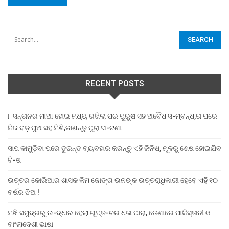
RECENT POSTS
୮ ସନ୍ତାନର ମାଆ ହୋଇ ମଧ୍ୟ ରଖିଲା ପର ପୁରୁଷ ସହ ଅବୈଧ ସ-ମ୍ବନ୍ଧ,ତା ପରେ
ନିଜ ବଡ଼ ପୁଅ ସହ ମିଶି,ଜାଣନ୍ତୁ ପୁରା ଘ-ଟଣା
ସାପ କାମୁଡ଼ିବା ପରେ ତୁରନ୍ତ ବ୍ୟବହାର କରନ୍ତୁ ଏହି ଜିନିଷ, ମୂଳରୁ ଶେଷ ହୋଇଯିବ
ବି-ଷ
ଉତ୍ତର କୋରିଆର ଶାସକ କିମ ଜୋଙ୍ଗ ଉନଙ୍କ ଉତ୍ତରାଧିକାରୀ ହେବେ ଏହି ୧୦
ବର୍ଷର ଝିଅ !
ମଝି ସମୁଦ୍ରରୁ ଉ-ଦ୍ଧାର ହେଲା ଗୁପ୍ତ-ଚର ଧଳା ପାରା, ଡେଣାରେ ପାକିସ୍ତାନୀ ଓ
ବାଂଲାଦେଶୀ ଭାଷା