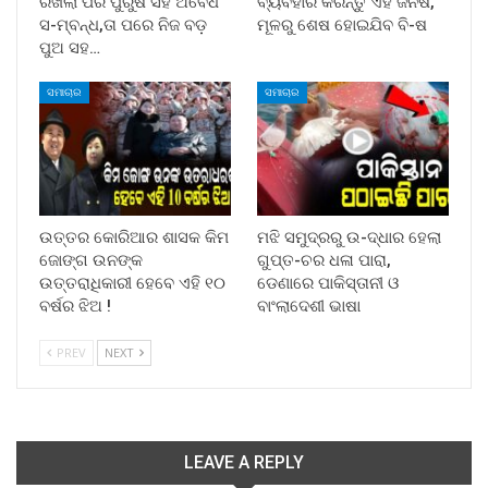
ରଖିଲା ପର ପୁରୁଷ ସହ ଅବୈଧ
ବ୍ୟବହାର କରନ୍ତୁ ଏହି ଜିନିଷ,
ସ-ମ୍ବନ୍ଧ,ତା ପରେ ନିଜ ବଡ଼
ମୂଳରୁ ଶେଷ ହୋଇଯିବ ବି-ଷ
ପୁଅ ସହ…
ସମାଚାର
ସମାଚାର
ଉତ୍ତର କୋରିଆର ଶାସକ କିମ
ମଝି ସମୁଦ୍ରରୁ ଉ-ଦ୍ଧାର ହେଲା
ଜୋଙ୍ଗ ଉନଙ୍କ
ଗୁପ୍ତ-ଚର ଧଳା ପାରା,
ଉତ୍ତରାଧିକାରୀ ହେବେ ଏହି ୧୦
ଡେଣାରେ ପାକିସ୍ତାନୀ ଓ
ବର୍ଷର ଝିଅ !
ବାଂଲାଦେଶୀ ଭାଷା
PREV
NEXT
LEAVE A REPLY