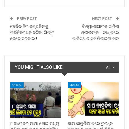
PREV POST
NEXT POST
ନବବିବାହିତ ଦମ୍ପତିଙ୍କୁ
ବିଶ୍ୱା-ସଘାତକ ସାଜିଲା
ଗର୍ଭନିରୋଧକ ବଟିକା ଗିଫ୍ଟ
ଶ୍ରୀଲଙ୍କା : ଚୀନ୍ ପରେ
ଦେବେ ସରକାର !
ପାକିସ୍ଥାନ ସହ ମିଳାଇଲା ହାତ
YOU MIGHT ALSO LIKE
All
ସମାଚାର
ସମାଚାର
୮ ସନ୍ତାନର ମାଆ ହୋଇ ମଧ୍ୟ
ସାପ କାମୁଡ଼ିବା ପରେ ତୁରନ୍ତ